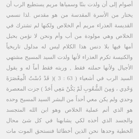
أصوام إلى أن ولدت بنتًا وسمياها مريم يستطيع الرب أن
يختار من الأسرة المقدسة من هو مقدس .لذا نسمي
القديسة العذراء مريم أم الخلاص ولكنها لم تشترك في
الخلاص وهي مولودة من أب وأم ونحن لا نؤمن بحبل
أمها فيها بلا دنس هذا الكلام ليس له مدلول تاريخياً
والكنيسة تكرم العذراء لأنها ولدت السيد المسيح مشتهي
الأجيال ولأنها حملته فقط , وربته فقط أماً له و يقول
السيد الرب في أشعياء ( 63 : 3 )( قَدْ دُسْتُ الْمِعْصَرَةَ
وَحْدِي ، وَمِنَ الشُّعُوبِ لَمْ يَكُنْ مَعِي أَحَدٌ ) جزت المعصرة
وحدي ولم يكن معي أحداً من البشر السيد المسيح وحده
هو الذي أتم عملية الخلاص وهو ابن الله المتجسد
والجسد الذي أخذه لكي يشابهنا في كل شئ محال
الخطية وحدها نحن الذين أخطائنا فنستحق الموت مات