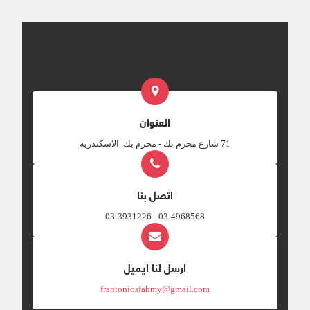
العنوان
‎71 شارع محرم بك - محرم بك. الاسكندريه
اتصل بنا
03-4968568 - 03-3931226
ارسل لنا ايميل
frantoniosfahmy@gmail.com