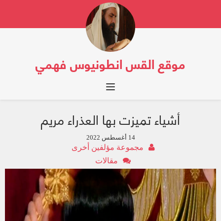
موقع القس انطونيوس فهمي
Toggle navigation
أشياء تميزت بها العذراء مريم
14 أغسطس 2022
مجموعة مؤلفين أخرى
مقالات