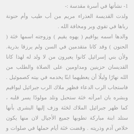
1- نشأتها في أسرة مقدسة :-
ولدت القديسة العذراء مريم من أب طيب وأم حنونة
رباها في تقوي وبر ومخافة الله .
والدها اسمه يواقيم ( يهوه يقيم ) وزوجته اسمها حَنَة (
الحنون ) وقد كانا متقدمين في السن ولم يرزقا بذرية.
ولأن بني إسرائيل كانوا يعيرون من لا ولد له لهذا كانا
القديسان حزينين ومداومين على الصلاة والطلب من
الله نهارًا وليلًا أن يعطيهما ابنًا يخدمه في بيته كصموئيل .
فاستجاب الرب الدعاء فظهر ملاك الرب جبرائيل ليواقيم
وبشره بان امرأته حَنَة ستحبل وتلد مولودًا يسر قلبه ،
كما ظهر جبرائيل الملاك لحَنَة وزف إليها البشرى بأنها
ستلد ابنة مباركة تطوبها جميع الأجيال لان منها يكون
خلاص آدم وذريته . وقضت حَنَة أيام حملها في صلوات و