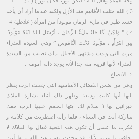
وجه المياه وقال الله : ليكن نور، فكان نور ) ( تك 1 : 1 –
3 ) الله مثلث الأقانيم منذ الأزل ولكنه عندما أراد أن يأخذ
جسد ظهر في ملء الزمان مولوداً من امرأة ( غلاطية 4 :
4 ) ” وَلكِنْ لَمَّا جَاءَ مِلْءُ الزَّمَانِ ، أَرْسَلَ اللهُ ابْنَهُ مَوْلُودًا
مِنِ امْرَأَةٍ ، مَوْلُودًا تَحْتَ النَّامُوسِ ” وهي السيدة العذراء
مريم التي ولدت مشتهي الأجيال لذلك نطلب من السيدة
العذراء لأنها قريبة منه جدا لأنه يوجد داله أمومة .
2- الاتضاع :-
وهي من ضمن الفضائل الأساسية التي جعلت الرب ينظر
إليها أنها كانت وديعة وظهر ذلك أثناء بشارة الملاك
جبرائيل لها ( سلام لك أيتها المنعم عليها الرب معك
مباركة أنت في النساء ، فلما رأته اضطربت من كلامه و
فكرت ما عسى أن تكون هذه التحية فقال لها الملاك لا
تخافي يا مريم لأنك قد وجدت نعمة عند الله و ها أنت