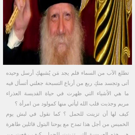
تطلع الآب من السماء فلم يجد مَن يُشبهكِ أرسل وحيده
أتى وتجسد منكِ ربع من أرباع التسبحة جعلني أتسأل فيه
ما هي الأشياء التي ظهرت في حياة القديسة العذراء
مريم وجذبت قلب الله ليأتي منها كمولود من امرأة ؟
كيف لها أن تزينت للحمل ؟ كما نقول في لبش يوم
الخميس من أجل هذا تمدح مع يوحنا البتول قائلين طاهرة
هي هذه العروسة التي تزينت للحمل .كيف رفعت من