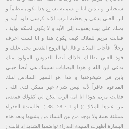
ستحبلين و تلدين ابنا و تسمينه يسوع هذا يكون عظيماً و
ابن العلي يدعى و يعطيه الرب الإله كرسي داود أبيه و
يملك على بيت يعقوب إلى الأبد و لا يكون لملكه نهاية .
فقالت مريم للملاك كيف يكون هذا و انا لست اعرف
رجلاً . فأجاب الملاك و قال لها الروح القدس يحل عليك و
قوة العلي تظللك فلذلك أيضاً القدوس المولود منك
يدعى ابن الله و هوذا اليصابات نسيبتك هي أيضاً حبلى
بابن في شيخوختها و هذا هو الشهر السادس لتلك
المدعوة عاقراً لأنه ليس شيء غير ممكن لدى الله .
فقالت مريم هوذا انا امة الرب ليكن لي كقولك فمضى
من عندها الملاك )( لو 1 : 28 -38 ) .فالسيدة العذراء
ممتلئة نعمة ولا يوجد من بين النساء من يشبهها وبعد هذه
البشارة أظهرت السيدة العذراء تواضعها الشديد إذ قالت (