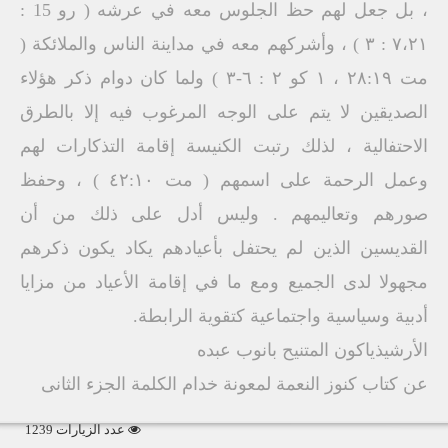
، بل جعل لهم حظ الجلوس معه في عرشه ( رو 15 :
۷،۲۱ : ۳ ) ، وأشركهم معه في مداينة الناس والملائكة (
مت ۲۸:۱۹ ، ۱ کو ٢ : ٦-٣ ) ولما كان دوام ذكر هؤلاء
الصديقين لا يتم على الوجه المرغوب فيه إلا بالطرق
الاحتفالية ، لذلك رتبت الكنيسة إقامة التذكارات لهم
وعمل الرحمة على اسمهم ( مت ٤٢:١٠ ) ، وحفظ
صورهم وتعاليمهم . وليس أدل على ذلك من أن
القديسين الذين لم يحتفل بأعيادهم يكاد يكون ذكرهم
مجهولا لدى الجميع ومع ما في إقامة الأعياد من مزايا
أدبية وسياسية واجتماعية كتقوية الرابطة.
الأرشيذياكون المتنيح بانوب عبده
عن كتاب كنوز النعمة لمعونة خدام الكلمة الجزء الثانى
عدد الزيارات 1239