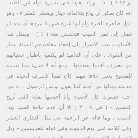
يو ٦:١٢ ) . 5 – وزاد -هوذا على تذمره قوله عن الطيب
إنه كان يمكن أن يباع بثلاثمائة دينار ويعطى للفقراء ، وهو
قول ظاهره الغيرة ولو أنها غيرة صورية مردها أن يده لم
تصل إلى ثمن الطيب فتختلس منه ( 1 ) ، وبمثل هذا
الأسلوب يعمد الأشرار إلى إخفاء مقاصدهم السيئة ستار
من التقوى . على أن التلاميذ لم يكتفوا بأظهار استيائهم
من تصرف أخذوا يعنفونها . ومع أنه لا شيء مما نقدمه
للمسيح يعتبر إتلافا مهما كان ثمينا كصرف الحياة في
خدمته وبذلها من أجله كما يقول بولس الرسول . . ه من
أجله خسرت كل الأشياء وأنا أحسبها نفاية لكي أربح
المسيح » ( في ۸ : ۳ ) إلا أن عدم حاجة السيد لهذا
الطيب ، وما قاله عن الرحمة في مثل العذاري العشر
وفي كلامه على يوم الدينونة وفى قوله للفريسيين « ويل