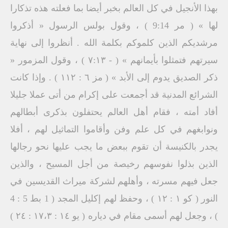
بهذا الأنجيل في كل العالم بخبر أيضا بما فعلته هذه تذكارا
لها » ( مر 9:14 ) ، وقول بولس الرسول « أذكروا
مرشديكم الذين كلموكم بكلمة الله . أنظروا إلى نهاية
سيرتهم فتمثلوا بأيمانهم » ( - ۷:۱۳ ) ، وقول المزمور «
ذكر الصديق يدوم إلى الأبد » ( مز ٦ : ١١٢ ) . وإذا كانت
الشرائع المدنية قد أجمعت على إكرام من أتى عملا جليلا
أفاد أمته ، فقام أهل العالم يحتفلون بذكرى أبطالهم
ونوابغهم في كل علم وفن وأقاموا التماثيل لهم ، أفلا
يجدر بالكنيسة أن تقوم ببعض ما يجب عليها نحو رجالها
الذين بذلوا نفوسهم رخيصة من أجل المسيح ، والذين
جعل فيهم مسرته ، وأهلهم لشركة ميراث القديسين في
النور ( كو ۱ : ۱۲ ) ، وحفظ لهم إكليل المجد ( 1 بط 5 : 4
) ، وجعل لهم أسمى مقام في دياره ( يو ١٤ : ١٧،٣ : ٢٤ )