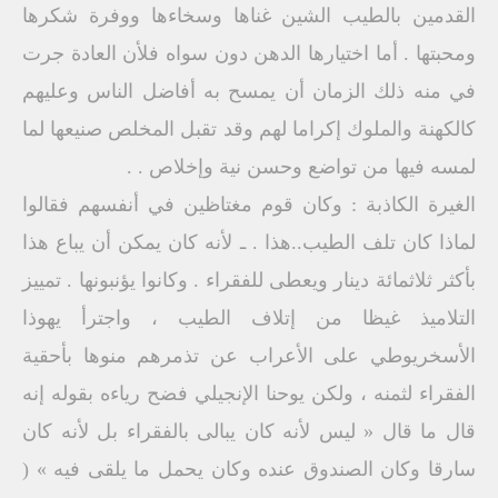
القدمين بالطيب الشين غناها وسخاءها ووفرة شكرها
ومحبتها . أما اختيارها الدهن دون سواه فلأن العادة جرت
في منه ذلك الزمان أن يمسح به أفاضل الناس وعليهم
كالكهنة والملوك إكراما لهم وقد تقبل المخلص صنيعها لما
لمسه فيها من تواضع وحسن نية وإخلاص . .
الغيرة الكاذبة : وكان قوم مغتاظين في أنفسهم فقالوا
لماذا كان تلف الطيب..هذا . ـ لأنه كان يمكن أن يباع هذا
بأكثر ثلاثمائة دينار ويعطى للفقراء . وكانوا يؤنبونها . تمييز
التلاميذ غيظا من إتلاف الطيب ، واجترأ يهوذا
الأسخريوطي على الأعراب عن تذمرهم منوها بأحقية
الفقراء لثمنه ، ولكن يوحنا الإنجيلي فضح رياءه بقوله إنه
قال ما قال « ليس لأنه كان يبالى بالفقراء بل لأنه كان
سارقا وكان الصندوق عنده وكان يحمل ما يلقى فيه » (