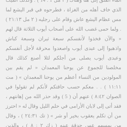
الماء انفلق إلى هنا وهناك ( ٢ مل 1 : 14 ) . وكذلك الميت
الذي خاف أهله من الغزاة ، فطرحوه في قبر اليشع لما
مس عظام اليشع عاش وقام على رجليه ( ۲ مل ۲۱:۱۳ )
. ولما حمى غضب الله على أصحاب أيوب الثلاثة قال لهم
« والآن فخذوا لأنفسكم سبعة ثيران وسبعة كباش
واذهبوا إلى عبدى أيوب واصعدوا محرقة لأجل أنفسكم
وعبدى أيوب يصلى من أجلكم لئلا أصنع كذلك قال
مخلصنا للجموع عن يوحنا المعمدان « لم يقم بين
المولودين من النساء أعظم من يوحنا المعمدان » ( مت
۱۱:۱۱ ) . . معكم حسب حاقتكم لأنكم لم تقولوا في
الصوان ٨:٤٢ ) عنهم أن ( 5 ) وقد حذر الله من إهانتهم ،
فقد أتى إلى لابان الأرامى في حلم الليل وقال له « احترز
من أن تكلم يعقوب بخير أو شر » ( تك ٢٤:٣١ ) ، وقال
من يمسهم عس حدقة عينه ( زك ٢ : ٨ ) ، والذين