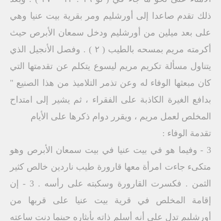
ذلك تقدم صاعدا إلى أورشليم ومر بقرية بيت عنيا وهي
على بعد ميلين من أورشليم ودخل سمعان الأبرص حيث
أكرمته مريم بمسحه بالطيب ( ٢ ) . وفصل الأنجيل الذي
يتناول مسألة تكريم مريم ليسوع يتكلم عن تقدمتها التي
كان مبعثها الوفاء له وعن تذمر التلاميذ من هذا الصنيع "
بدافع الغيرة الكاذبة على الفقراء ، ثم يشير إلى امتداح
المخلص لعمل مريم ، ويقرر دوام ذكرها على الأيام
تقدمة الوفاء :
3 - وفيما هو في بيت عنيا في بيت سمعان الأبرص وهو
متكىء جاءت امرأة معها قارورة طيب ناردين خالص كثير
الثمن . فكسرت القارورة وسكبته على رأسه . 3 - إن
إقامة المخلص في قرية بيت عنيا على قربها من
أورشليم تدل على أنه أسلم ذاته بأيثاره حينما دنت ساعته