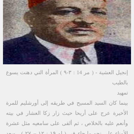
إنجيل العشية - ( مر 14 : ٣-٩ ) المرأة التي دهنت يسوع
بالطيب
تمهيد
بينما كان السيد المسيح في طريقه إلى أورشليم للمرة
الأخيرة عرج على أريحا حيث زار زكا العشار في بيته
وأنعم عليه بالخلاص ، ثم ألقى على سامعيه مثل عشرة
الأمناء على نحو ما جاء في ( لو ۱۹ : ۱۲ – ۲۷ ) . وبعد