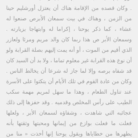
. وكان قصده من الإقامة هناك أن يعتزل أورشليم حينا
من الزمن ، وهناك في بيت سمعان الأبرص صنعوا له
عشاء ، كما ذكر يوحنا ، إكراما له وابتهاجا بزيارته .
وسمعان الأبر ص هذا ربما كان والد مريم ومرئا ولعازر
الذي أقيم من الموت ، أو أنه يمت إليهم بصلة القرابة ولو
أن نوع هذه القرابة غير معلوم تماما ، ولا بد أن السيد كان
قد شفاه برصه وإلا لما جاز له شرعا أن يخالط الناس .
وكان من عادة القوم في تلك الأيام أن يتكثوا على الأسرة
عند تناول الطعام ، وهذا ما سهل لمريم مهمة سكب
الطيب على رأس المخلص وقدميه . وقد حفزها إلى ذلك
عجائبه التي شاهدت ، وشفاؤه لسمعان الأبر ، ولعلها
فعلت ما فعلت بوازع من إيمانها ومحبتها وثقتها بأنه
يطهرها من خطاياها ويقول يوحنا إنها أخذت « منا من