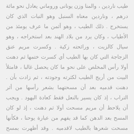
طيب ناردين ، والمنا وزن یونانی وروماني يعادل نحو مائة
درهم ، وناردين معناه السنبل وهو النبات الذي كان
يستخرج . ذلك الطيب ، وهو أثمن ما عرف يومئذ من
الأطياب ، وكان يرد من بلاد الهند بعد استخراجه ، وهو
سيال كالزيت ، ورائحته زكية . وكسرت مريم عنق
الزجاجة التي كان بها الطيب أي كسرت ختمها ثم دهنت
أولا رأس المخلص على نحو ما كان يحصل غالبا ، فامتلأ
البيت من أريج الطيب لكثرته وجودته ، ثم زادت بأن .
دهنت قدميه بعد أن مسحتهما بشعر رأسها من أثر
التراب ، إذ كان يسير بالنعل فقط كعادة اليهود . ويجب
أن يلاحظ أن مريم مسحت أولا ثم دهنت ، إذ لو كان
المسح بعد الدهن كما قد يفهم من عبارة يوحنا ، فكأنها
مسحت شعرها بالطيب لاقدميه . وقد أظهرت بمسح