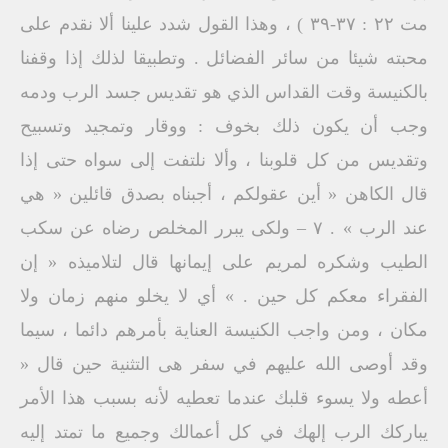
مت ۲۲ : ۳۷-۳۹ ) ، وهذا القول شدد علينا ألا نقدم على
محبته شيئا من سائر الفضائل . وتطبيقا لذلك إذا وقفنا
بالكنيسة وقت القداس الذي هو تقديس جسد الرب ودمه
وجب أن يكون ذلك بخوف : ووقار وتمجيد وتسبيح
وتقديس من كل قلوبنا ، وألا نلتفت إلى سواه حتى إذا
قال الكاهن « أين عقولكم ، أجبناه بصدق قائلين « هي
عند الرب » . ۷ – ولکی يبرر المخلص رضاه عن سكب
الطيب وشكره لمريم على إيمانها قال لتلاميذه « إن
الفقراء معكم كل حين . » أي لا يخلو منهم زمان ولا
مكان ، ومن واجب الكنيسة العناية بأمرهم دائما ، سيما
وقد أوصى الله عليهم في سفر هی التثنية حين قال «
أعطه ولا يسوء قلبك عندما تعطيه لأنه بسبب هذا الأمر
يباركك الرب إلهك في كل أعمالك وجميع ما تمتد إليه