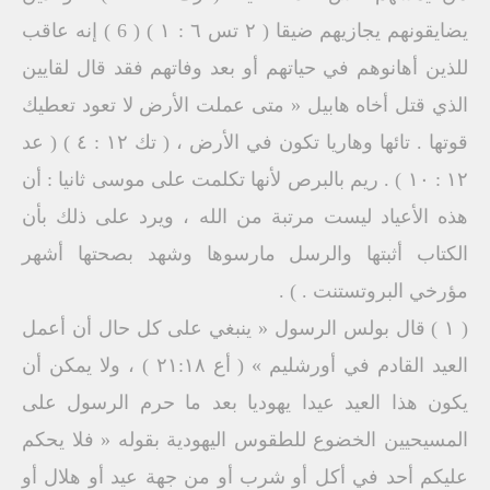
يضايقونهم يجازيهم ضيقا ( ۲ تس ٦ : ١ ) ( 6 ) إنه عاقب
للذين أهانوهم في حياتهم أو بعد وفاتهم فقد قال لقايين
الذي قتل أخاه هابيل « متى عملت الأرض لا تعود تعطيك
قوتها . تائها وهاريا تكون في الأرض ، ( تك ١٢ : ٤ ) ( عد
۱۲ : ۱۰ ) . ريم بالبرص لأنها تكلمت على موسى ثانيا : أن
هذه الأعياد ليست مرتبة من الله ، ويرد على ذلك بأن
الكتاب أثبتها والرسل مارسوها وشهد بصحتها أشهر
مؤرخي البروتستنت . ) .
( ۱ ) قال بولس الرسول « ينبغي على كل حال أن أعمل
العيد القادم في أورشليم » ( أع ۲۱:۱۸ ) ، ولا يمكن أن
يكون هذا العيد عيدا يهوديا بعد ما حرم الرسول على
المسيحيين الخضوع للطقوس اليهودية بقوله « فلا يحكم
عليكم أحد في أكل أو شرب أو من جهة عيد أو هلال أو