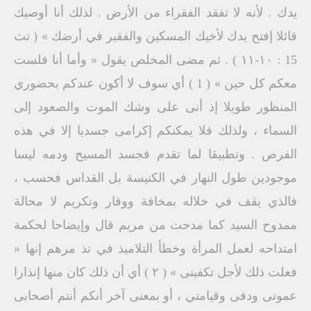
يدك . لأنه لا تفقد الفقراء من الأرض . لذلك أنا أوصيك
قائلا إفتح يدك لأخيك المسكين والفقير في أرضك » ( تث
15 : ۱۰-۱۱ ) . ثم مضى المخلص يقول « وأما أنا فلست
معكم كل حين » ( 1 ) أي سوف لا أكون عندكم بحضوري
المنظور طويلا إذ أنى على وشك الموت والصعود إلى
السماء ، ولذلك فلا يمكنكم إكرامى جسديا إلا في هذه
الفرص . وتطبيقا لما تقدم فجسد المسيح ودمه ليسا
موجودين طول النهار في الكنيسة بل القداس فحسب ،
فالذي يقف في خلاله بمخافة ووقار وتكريم لا محالة
ممدوح السيد كما مدحت من مریم قال وإيضاحا لحكمة
امتداحه لعمل المرأة وخطأ التلاميذ في تذ مرهم إنها «
فعلت ذلك لأجل تكفينى » ( ۲ ) أي أن ذلك كان منها إنذارا
عموتى ودفى وقيامتي ، أو بمعنى آخر أنكم أنتم أصحابى