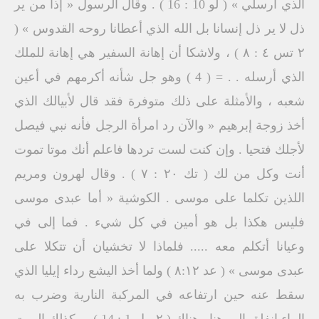
الذي أرسلي » ( لو 10 : 16 ) . وقال الرسول « إذا من ير
ذل لا ير ذل إنسانا بل الله الذي أعطانا روحه القدوس » (
۲ تس ٤ : ٨ ) ، ولاشكا أن إهانة السفير هي إهانة للملك
الذي أرسله . . = ( 4 ) وهو جل شأنه أكرمهم في أعين
شعبه ، والأمثلة على ذلك متوفرة فقد قال لأبيالك الذي
أخذ زوجة إبرهيم « والآن رد امرأة الرجل فأنه نبي فيصل
لأجلك فتحيا . وإن كنت لست تردها فاعلم أنك موتا تموت
أنت وكل من لك ( تك ٢٠ : ٧ ) . وقال لهرون ومريم
اللذين تكلما على موسى . الكوشية « أما عبدى موسى
فليس هكذا بل هو أمين في كل شيء . فما إلى في
وعيانا أتكلم معه ..... فلماذا لا تخشيان أن تتكلا على
عبدى موسى » ( عد ۸:۱۲ ) ولما أخذ اليشع رداء إيليا الذي
سقط عنه حين ارتفاعه في المركبة النارية وضرب به