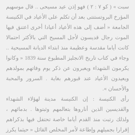
سبت » ( كو ٧ : ٢ ) فهو إذن عيد مسیحی .. قال موسهيم
المؤرخ البروتستنتى بعد أن تكلم على الأعياد في الكنيسة
الجامعة « أضف إلى هذه الأعياد أعيادا أخرى اعتنق فيها
الموت رجال قديسون لأجل المسيح التي بالأكثر احتمالا
كانت أياما مقدسة وعظيمة منذ ابتداء الديانة المسيحية ..
وجاء في كتاب تاريخ الانجليز المطبوع سنة 1839 « وكانوا
يكرمون الشهداء ويعبرون عن ذكر يوم وفاتهم بمولدهم
ويعيدون الأعياد عند قبورهم بغاية . السرور والمحبة
والأحسان ».
رأى الكنيسة : إن الكنيسة مدينة لهؤلاء الشهداء
والقديسين الذين أناروها بتعالمهم وثبتوها . بدمائهم ،
ولذلك رتبت منذ القدم أياما خاصة تحتفل فيها بذكراهم
إقرارا بجميلهم وإطاعة لأمر المخلص القائل « حيثما يكرز