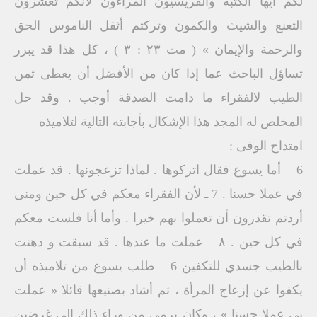
لكم أيها الكتبة والفريسيون المراءون لأنكم تعشرون
التعنع والشيث والكمون وتركتم أثقل الناموس الحق
والرحمة والإيمان » ( مت ۲۳ : ۳ ) ، كل هذا قد يبرر
تساؤل الباحث عما إذا كان من الأفضل أن يعطى ثمن
الطيب لالفقراء ما دامت الصدقة أوجب . وقد حل
المخلص له المجد هذا الإشكال بأجابته التالية لتلاميذه
امتداح الوفى :
6 – أما يسوع فقال اتركوها . لماذا تزعجونها . قد عملت
في عملا حسنا . 7 ـ لأن الفقراء معكم في كل حين ومنى
أردتم تقدرون أن تعملوا بهم خيرا . وأما أنا فلست معكم
في كل حين . ۸ – عملت ما عندها . قد سبقت و دهنت
بالطيب جسدي للتكفين 6 – طلب يسوع من تلاميذه أن
يكفوا عن إزعاج المرأة ، ثم أشاد بصنيعها قائلا « عملت
بی عملا حسنا » ، وكان يرمى من وراء ذلك إلى غرضين