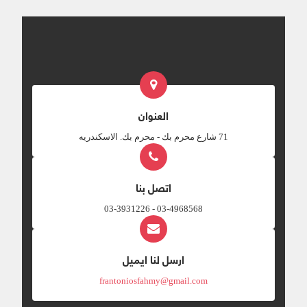
العنوان
‎71 شارع محرم بك - محرم بك. الاسكندريه
اتصل بنا
03-4968568 - 03-3931226
ارسل لنا ايميل
frantoniosfahmy@gmail.com