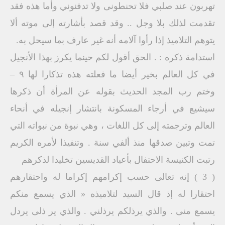
تهربون عند صلبي فلا تحنطونى ولا تدفنوني وأما هذه فقد
تقدمت لذلك بلا وجل .. وقد قصد بأشارته إلى موته ألا
يتوهم التلاميذ إذا رأوا آلامه أنه غير عارف بما سيحل به.
استدامة ذكره : . الحق أقول لكم حينما يكرز بهذا الأنجيل
في كل العالم بخير أيضا ما فعلته هذه تذكارا لها ۹ –
وختم رب المجد الحديث بقوله عن المرأة أن ذكرها
سيشيع في أرجاء المسكونة بانتشار إنجيله في أنحاء
العالم وترجمته إلى كل اللغات ، وهي نبوة من نبواته التي
تمت وتبين صدقها منذ ألفي سنة . وتنفيذا لأمره الكريم
رتبت الكنيسة الاحتفال بأعياد القديسين تخليدا لذكرهم
( 3 ) إنه تعالى حسب إكرامهم إكراما له واحتقارهم
احتقارا له إذ قال السيد لتلاميذه « الذي يسمع منكم
يسمع منى . والذي يرذلكم يرذلني . والذي ير ذلى يردل