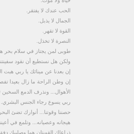
حياة ولا موت.
الحب عندك لا يفتقر.
الجمال لا يذبل.
القوة لا تقهر.
النصرة لا تخذل.
طوبى لمن يجتاز في سلام بحر هذا 
ولكن هل نستطيع أن نقود سفينتنا 
إن بعدنا عن مينائك يا ربي هبت الري
إن وطن الراحة ما زال بعيدا تفص
الأهوال... ونذرف الدمع السخين ثم
ربي يسوع رجاء الجنس البشري.
حصننا وقوتنا... أنوارك تضئ البحر
هيجانه وعصيانه... وتلمع في أعينن
ذراعاك القويتان هما وصليبك دفة حي