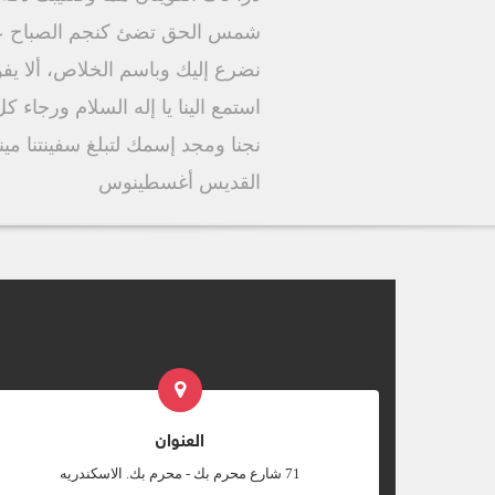
شمس الحق تضئ كنجم الصباح عل
نضرع إليك وباسم الخلاص، ألا يفوتك
استمع الينا يا إله السلام ورجاء 
نجنا ومجد إسمك لتبلغ سفينتنا مين
القديس أغسطينوس
العنوان
‎71 شارع محرم بك - محرم بك. الاسكندريه