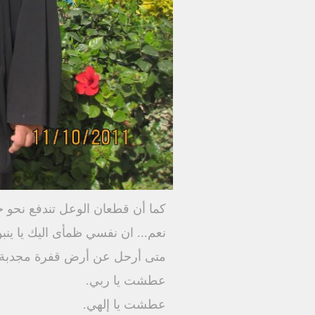
كما أن قطعان الوعل تندفع نحو ج
نعم... ان نفسي ظمأى اليك يا ينب
متى أرحل عن أرض قفرة مجدبة ل
عطشت يا ربي.
عطشت يا إلهي.