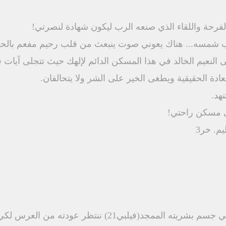
لفرحة واللقاء الذي صنعه الرب ليكون شهادة لنصرتي!
رب شمسه... هناك يعوني صوت ينبعث من قلب رحيم مفعم بالحب 
دة الحقيقية ويطغى الخير على الشر ولا يتحالفان.
هد.
ى مسكن راحتي!
م. خر3
بي21) ننتظر عودته من العرس لكي يدعونا الى وليمته.