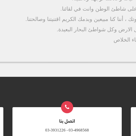
ى شاطئ الوطن وانت في لقائنا.
 ، أننا كنا مبيعين وبدمك الكريم اقتنيتنا وصالحتنا.
كل الارض وكل شواطئ البحار البعيدة.
اء الخلاص
اتصل بنا
03-4968568 - 03-3931226