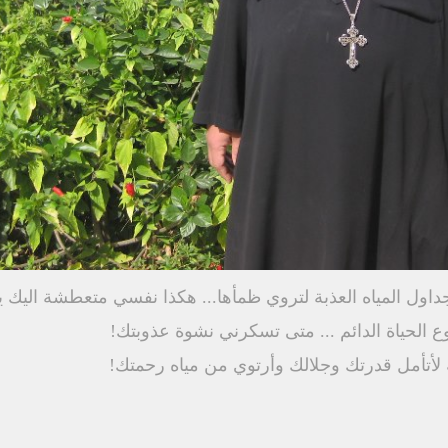
داول المياه العذبة لتروي ظمأها... هكذا نفسي متعطشة اليك ي
وع الحياة الدائم ... متى تسكرني نشوة عذوبتك!
أتأمل قدرتك وجلالك وأرتوي من مياه رحمتك!