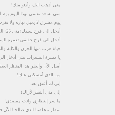
متى أذهب اليك وأدنو منك!
متى تسعد نفسي بهذا اليوم يوم ا
يوم مشرق لا يميل نهاره ولا تغ
أدخل الى فرح سيدك(متى 25) الى النعيم الخالد في هذا المسكن الدائم لإلهك حيث تتجلى آيات قدرته وعظمته.
أدخل الى فرح حقيقي تغمره السعا
حياة هرب منها الحزن والكآبة والتن
يا مسرة المسرات متى أدخل ال
أميل الآن وأنظر هذا المنظر العظي
من الذي أمسكني عنك!
إني لم أعتق بعد.
إلى متى أنتظر لأراك!
ما سر إنتظاري وانت مقصدي!
ننتظر مخلصنا الذي صالحنا الآن في جسم بشريته الممجد(فيل