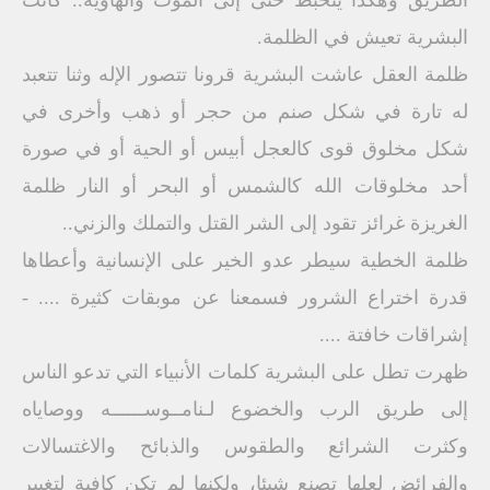
الطريق وهكذا يتخبط حتى إلى الموت والهاوية.. كانت
البشرية تعيش في الظلمة.
ظلمة العقل عاشت البشرية قرونا تتصور الإله وثنا تتعبد
له تارة في شكل صنم من حجر أو ذهب وأخرى في
شكل مخلوق قوى كالعجل أبيس أو الحية أو في صورة
أحد مخلوقات الله كالشمس أو البحر أو النار ظلمة
الغريزة غرائز تقود إلى الشر القتل والتملك والزني..
ظلمة الخطية سيطر عدو الخير على الإنسانية وأعطاها
قدرة اختراع الشرور فسمعنا عن موبقات كثيرة .... -
إشراقات خافتة ....
ظهرت تطل على البشرية كلمات الأنبياء التي تدعو الناس
إلى طريق الرب والخضوع لـنامــوســــــه ووصاياه
وكثرت الشرائع والطقوس والذبائح والاغتسالات
والفرائض لعلها تصنع شيئا، ولكنها لم تكن كافية لتغيير