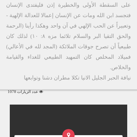
على السقطة الأولى والخطيرة إذن فليفتدى الإنسان
فتجسد ابن الله ومات عن الإنسان إعمالا للعدالة الإلهية -
وتعبيراً عن الحب الإلهي في آن واحد وهكذا رأينا (الرحمة
والحق التقيا البر والسلام تلائما مزه ۸: ۱۰) لذلك كان
طبيعياً أن تصرح جوقات الملائكة (المجد لله في الأعالي)
فميلاد المخلص كان التمهيد الطبيعي للغداء والقيامة
والخلاص.
نيافة الحبر الجليل الانيا تكلا مطران دشنا وتوابعها
عدد الزيارات 1078