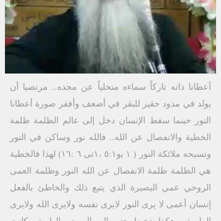
أعطانا ذاته تاركاً سماءه متخلياً عن مجده.. مرتضيا أن
يولد في مذود حقير للبقر في أضعف وأفقر صورة أعطانا
النور حينما سقط الإنسان دخل إلى عالم الظلمة ظلمة
الخطية والانفصال عن الله.. فالله نور وساكن في النور
وتسبحه ملائكة النور ( ١ يو٥:١ ،١تى ٦ :١٦) لهذا فالخطية
هي الظلمة ظلمة الانفصال عن الله النور وظلمة العمى
الروحي عمي البصيرة الذي يتبع ذلك والخاطئ بالفعل
إنسان أعمى لا يرى النور لايرى نفسه ولایری الله ولايرى