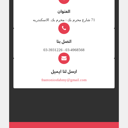
العنوان
‎71 شارع محرم بك - محرم بك. الاسكندريه
اتصل بنا
03-4968568 - 03-3931226
ارسل لنا ايميل
frantoniosfahmy@gmail.com