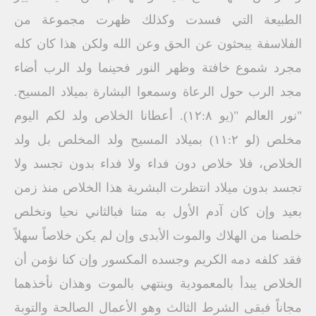
الطبيعة التي فسدت وكذلك ظهرت مجموعة من
الفلاسفة يبحثون عن الحق وعن الله ولكن هذا كان كله
مجرد شموع خافتة وظهر النور فحينما ولد الرب أضاء
مجد الرب حول الرعاة وسمعوا البشارة بميلاد المسيح.
"نور العالم "(يو ١٢:٨). أعطانا الخلاص ولد لكم اليوم
مخلص (لو ١١:٢) بميلاد المسيح ولد المخلص بل ولد
الخلاص، فلا خلاص دون فداء ولا فداء بدون تجسد ولا
تجسد بدون ميلاد انتظرت البشرية هذا الخلاص منذ زمن
بعيد وإن كان آدم الأول به متنا فبالثاني نحيا ونخلص
خلصنا من الهلاك والموت الأبدى وإن لم يكن خلاصاً سهلاً
فقد كلفه دمه الكريم وجسده المكسور وإن كنا نؤمن أن
الخلاص يبدأ بالمعمودية وينتهي بالموت وهذان نأخذهما
مجاناً فبقى الشرط الثالث وهو الأعمال الصالحة والتوبة