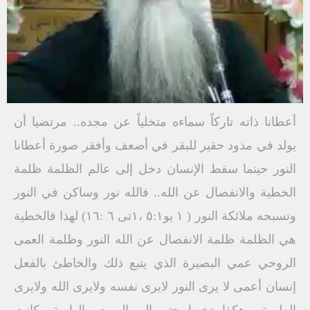
أعطانا ذاته تاركاً سماءه متخلياً عن مجده.. مرتضيا أن
يولد في مذود حقير للبقر في أضعف وأفقر صورة أعطانا
النور حينما سقط الإنسان دخل إلى عالم الظلمة ظلمة
الخطية والانفصال عن الله.. فالله نور وساكن في النور
وتسبحه ملائكة النور ( ١ يو٥:١ ،١تى ٦ :١٦) لهذا فالخطية
هي الظلمة ظلمة الانفصال عن الله النور وظلمة العمى
الروحي عمي البصيرة الذي يتبع ذلك والخاطئ بالفعل
إنسان أعمى لا يرى النور لايرى نفسه ولایری الله ولايرى