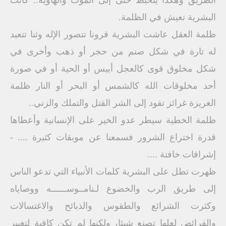
الطريق وهكذا يتخبط حتى إلى الموت والهاوية.. كانت
البشرية تعيش في الظلمة.
ظلمة العقل عاشت البشرية قرونا تتصور الإله وثنا تتعبد
له تارة في شكل صنم من حجر أو ذهب وأخرى في
شكل مخلوق قوى كالعجل أبيس أو الحية أو في صورة
أحد مخلوقات الله كالشمس أو البحر أو النار ظلمة
الغريزة غرائز تقود إلى الشر القتل والتملك والزني..
ظلمة الخطية سيطر عدو الخير على الإنسانية وأعطاها
قدرة اختراع الشرور فسمعنا عن موبقات كثيرة .... -
إشراقات خافتة ....
ظهرت تطل على البشرية كلمات الأنبياء التي تدعو الناس
إلى طريق الرب والخضوع لـنامــوســــــه ووصاياه
وكثرت الشرائع والطقوس والذبائح والاغتسالات
والفرائض لعلها تصنع شيئا، ولكنها لم تكن كافية لتغيير