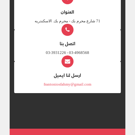
العنوان
‎71 شارع محرم بك - محرم بك. الاسكندريه
اتصل بنا
03-4968568 - 03-3931226
ارسل لنا ايميل
frantoniosfahmy@gmail.com