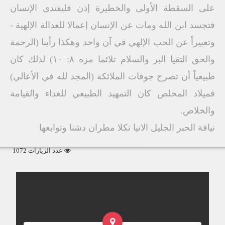
على السقطة الأولى والخطيرة إذن فليفتدى الإنسان
فتجسد ابن الله ومات عن الإنسان إعمالا للعدالة الإلهية -
وتعبيراً عن الحب الإلهي في آن واحد وهكذا رأينا (الرحمة
والحق التقيا البر والسلام تلائما مزه ۸: ۱۰) لذلك كان
طبيعياً أن تصرح جوقات الملائكة (المجد لله في الأعالي)
فميلاد المخلص كان التمهيد الطبيعي للغداء والقيامة
والخلاص.
نيافة الحبر الجليل الانيا تكلا مطران دشنا وتوابعها
عدد الزيارات 1072