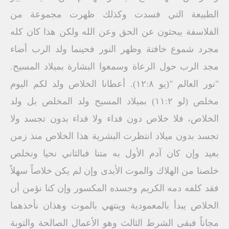
الطبيعة التي فسدت وكذلك ظهرت مجموعة من
الفلاسفة يبحثون عن الحق وعن الله ولكن هذا كان كله
مجرد شموع خافتة وظهر النور فحينما ولد الرب أضاء
مجد الرب حول الرعاة وسمعوا البشارة بميلاد المسيح.
"نور العالم "(يو ١٢:٨). أعطانا الخلاص ولد لكم اليوم
مخلص (لو ١١:٢) بميلاد المسيح ولد المخلص بل ولد
الخلاص، فلا خلاص دون فداء ولا فداء بدون تجسد ولا
تجسد بدون ميلاد انتظرت البشرية هذا الخلاص منذ زمن
بعيد وإن كان آدم الأول به متنا فبالثاني نحيا ونخلص
خلصنا من الهلاك والموت الأبدى وإن لم يكن خلاصاً سهلاً
فقد كلفه دمه الكريم وجسده المكسور وإن كنا نؤمن أن
الخلاص يبدأ بالمعمودية وينتهي بالموت وهذان نأخذهما
مجاناً فبقى الشرط الثالث وهو الأعمال الصالحة والتوبة