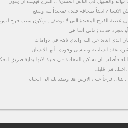
ياته والسبيل فى الناس المسرة .. الفرح فيجب ان يكون
اش الانسان ايضاً بمخافة فقدم تمجيداً لله وصنع
قتنى عطية الفرح المجيدة التى لا توصف , ويكون سبب فرح لي
أو مجرد حدث زمانى أنما هى
سان الذى ابتعد عن الله والذى تاهه فى دوامات
رة يفقد انسانيته ويتناسى وجوده ..أيها الانسان
ه فأطلب ان تسكن المخافة فى قلبك لانها بداية طريق الحكمة 
داخلك فى قلبك
 لتنال فرحاً على الارض هنا ويمتد بك الى الحياة