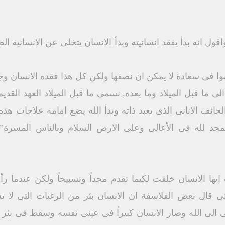
ول انه بدأ يفقد انسانيته وبدأ الانسان يتخلى عن الانسانية الصو
فى سعادة لا يمكن ان نصفها ولكن كل هذا فقده الانسان وجاء
 ما قبل الميلاد وما بعده, نسمى ما قبل الميلاد العهد القديم و
لخائف الانانى الذى يعبد ذاته وبدأ الله يضع امامه علاجات هذ
لمجد لله فى الأعالى وعلى الارض السلام وبالناس المسرة”
 ايها الانسان خلقت لكيما تقدم مجداً وتسبيحاً ولكن عندما ر
تى قال بعض الفلاسفة ان الانسان بئر من الرغبات التى لا 
ى الى الله وصار الانسان كبيراً فى عينى نفسه وسقط فى بئر ال