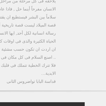
يلاحقه فى كل مرحلة من مراحل ح
الانسان مفرحاً أينما حل , فاذا ع
سلاماً بين البشر فيستطيع ان ي
قصة الميلاد ليست قصة تاريخية 
رسالة انسانية لكل أحد, ايها الان
الحياة الكثيرة والذى فى اوقات كثي
ان اردت ان تكون حسب مشئية الل
.. اصنع السلام فى كل مكان فى 
فلا تترك الخطية تتملك فى قلبك ..
الابدية…
قداسة البابا تواضروس الثانى