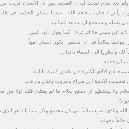
ولم يعد يقدم تمجيد لله .. التمجيد يبين ان الانسان قريب من
توب رأس الحكمة مخافة الله , عندما تسكن الحكمة فى قلب 
ل يعمله ويستطيع ان يستعد انسانيته.
ه عن يمينى فلا اتزعزع ” كما يقول داود النبى,
 مواطنا صالحاً فى اى مجتمع , يكون انسان اميناً
لله وانظروا الى السماء دائماَ …
مع عن الالام الكثيرة فى بلادان كثيرة فانانية
, فتحولت الانانية الى صراع وحروب وقتال وارهاب ,
سلام ولا يستطيع ان يصنع سلام ما لم يمتلئ قلبه اولا من م
عون”,
له والذى يصنع سلاماً فى كل مجتمع وكل مسئولية هو الذى يدعى ا