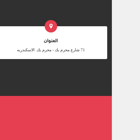
العنوان
‎71 شارع محرم بك - محرم بك. الاسكندريه