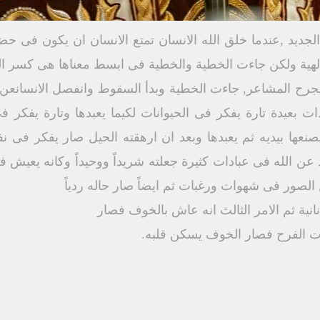
ام الجديد ,عندما خلق الله الانسان تمتع الانسان ان يكون فى ح
لهية ولكن جاءت الخطية والخطية فى ابسط معناها هى كسر الو
جرح المشاعر, جاءت الخطية وبدأ السقوط وانفصل الانسانعن ال
ات بعيدة تارة يفكر فى الحيوانات لكيما يعبدها وتارة يفكر ف
يصنعها بيديه ثم يعبدها وبعد ان ارهقته الحيل صار يفكر فى نفس
عن الله فى عبادات كثيرة جعلته شريداً ووحيداً وكانه يعيش ف
لصور فى شهوات ورغبات ثم ايضاً صار حاله ردياً
نانية ثم الامر الثالث انه عاش بالخوف فصار
عات الفرح فصار الخوف يسكن قلبه.