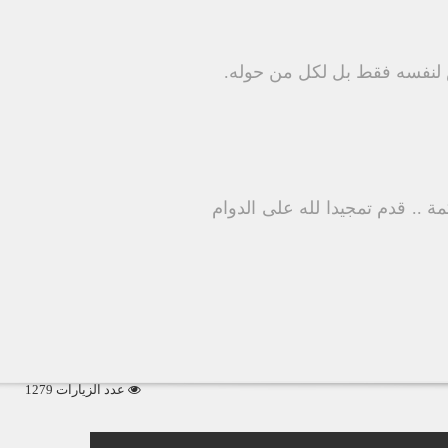
س لنفسه فقط بل لكل من حوله.
.. قدم تمجيدا لله على الدوام
عدد الزيارات 1279