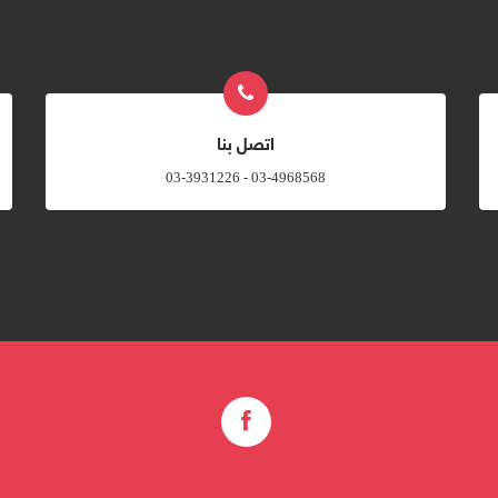
اتصل بنا
03-4968568 - 03-3931226