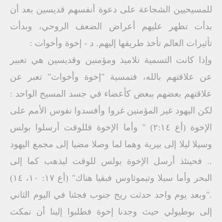
للمسيحيين الشجاعة على دعوة أنفسهم قديسين بعد أن
بدأت تظهر عليهم أعراض الضعف الروحي، وبدأت
تأثيرات العالم تأخذ طريقها إليهم. د - إخوة وأخوات :
وإذا كانت التسمية تلاميذ ومؤمنين وقديسين هي تعبير
عن علاقتهم بالله، فتمسية "إخوة وأخوات" تعبر عن
علاقتهم بعضهم ببعض كأعضاء في جسد المسيح الواحد :
لكن اليهود غير المؤمنين غروا وأفسدوا نفوس الأمم على
الإخوة (أع ٢:١٤) " وأما الإخوة فللوقت أرسلوا بولس
وسيلا ليلا إلى بيرية وهما لما وصلا مضيا إلى مجمع اليهود
.. فحينئذ أرسل الإخوة بولس للوقت ليذهب كما إلى
البحر وأما سيلا وتيموثاوس فبقيا هناك" (أع ١٧: ١٠، ١٤)
."وبعد يوم واحد حدثت ريح جنوب فجئنا في اليوم الثاني
إلى بوطيولي حيث وجدنا إخوة فطلبوا إلينا أن نمكث