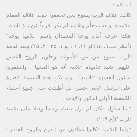
أ - تلاميذ :
كانت علاقة الرب يسوع بمن تجمعوا حوله علاقة المعلم
بتلاميذه. ولقب معلّم وتلاميذ لم يكن غريباً عن تلك البيئة .
هكذا عرف أتباع يوحنا المعمدان باسم "تلاميذ يوحنا"
(أنظر مت٩: ١٤؛ لو ۱۱: ١ ، يو ١: ٣٥ ، ٣: ٢٥) وبعد قيامة
الرب يسوع من بين الأموات وحلول الروح القدس
عليهم، شهد تلاميذه علانية أنه هو المسيا ، واستمروا
يدعون أنفسهم "تلاميذ" . ولم تكن هذه التسمية قاصرة
على الرسل الإثنى عشر، بل أطلقت على جميع أعضاء
الكنيسة الأولى الذكور والإناث :
"أما شاول فكان لم يزل ينفث تهديداً وقتلا على تلاميذ
الرب "(أع ٩: ۱)
"وأما التلاميذ فكانوا يمتلئون من الفرح والروح القدس"