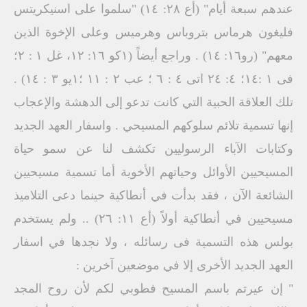
عندهم سبعة أيام" (أع ٢٨: ١٤) "سلموا على اسنيكريتس
فليغون هرماس بتروباس وهرميس وعلى الإخوة الذين
معهم" (رو١٦: ١٤) . وراجع أيضاً (١كو ١٦: ۱۲، غل ۱ : ۲؛
فی ۱ :١٤؛ ٤: ٢٤ اتى ٤ : ٦ ؛ عب ٢ : ١١ ؛١يو ٣ : ١٤) .
تلك العلاقة الحبية التي كانت تدعو إلى الدهشة والإعجاب
إنها تسمية تلائم سلوكهم المسيحي . واسفار العهد الجديد
وكتابات الآباء الرسوليين تكشف لنا عن سمو حياة
المسيحيين الأوائل وحياتهم الأخوية أما تسمية مسيحيين
الشائعة الآن ، فقد بدأت في أنطاكية حينما دعى التلاميذ
مسيحيين في أنطاكية أولاً (أع ١١: ٢٦) .. ولم يستخدم
بولس هذه التسمية فى رسائله ، ولا نجدها في اسفار
العهد الجديد الأخرى إلا في موضعين آخرين :
" إن عيرتم باسم المسيح فطوبي لكم لأن روح المجد