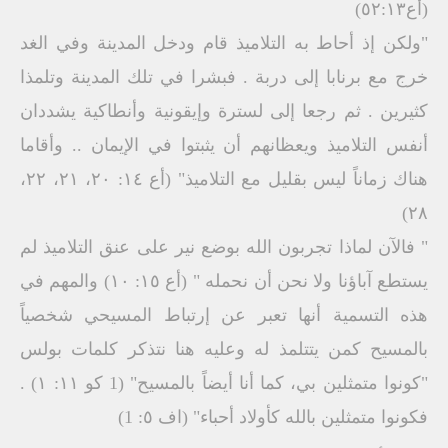
(أع٥٢:١٣)
"ولكن إذ أحاط به التلاميذ قام ودخل المدينة وفي الغد
خرج مع برنابا إلى دربة . فبشرا في تلك المدينة وتلمذا
كثيرين . ثم رجعا إلى لسترة وإيقونية وأنطاكية يشددان
أنفس التلاميذ ويعظانهم أن يثبتوا في الإيمان .. وأقاما
هناك زماناً ليس بقليل مع التلاميذ" (أع ١٤: ۲۰، ۲۱، ۲۲،
۲۸)
" فالآن لماذا تجربون الله بوضع نير على عنق التلاميذ لم
يستطع آباؤنا ولا نحن أن نحمله " (أع ١٥: ١٠) والمهم في
هذه التسمية أنها تعبر عن إرتباط المسيحي شخصياً
بالمسيح كمن يتتلمذ له وعليه هنا نتذكر كلمات بولس
"كونوا متمثلين بي، كما أنا أيضاً بالمسيح" (1 كو ١١: ١) .
فكونوا متمثلين بالله كأولاد أحباء" (اف ٥: 1)