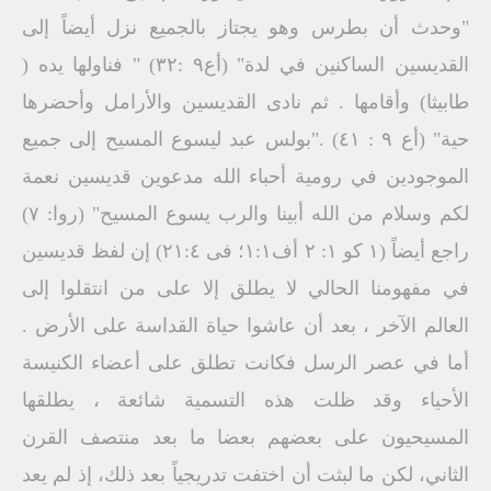
"وحدث أن بطرس وهو يجتاز بالجميع نزل أيضاً إلى
القديسين الساكنين في لدة" (أع۹ :۳۲) " فناولها يده (
طابيثا) وأقامها . ثم نادى القديسين والأرامل وأحضرها
حية" (أع ٩ : ٤١) ."بولس عبد ليسوع المسيح إلى جميع
الموجودين في رومية أحباء الله مدعوين قديسين نعمة
لكم وسلام من الله أبينا والرب يسوع المسيح" (روا: ۷)
راجع أيضاً (۱ کو ۱: ۲ أف١:١؛ فى ٢١:٤) إن لفظ قديسين
في مفهومنا الحالي لا يطلق إلا على من انتقلوا إلى
العالم الآخر ، بعد أن عاشوا حياة القداسة على الأرض .
أما في عصر الرسل فكانت تطلق على أعضاء الكنيسة
الأحياء وقد ظلت هذه التسمية شائعة ، يطلقها
المسيحيون على بعضهم بعضا ما بعد منتصف القرن
الثاني، لكن ما لبثت أن اختفت تدريجياً بعد ذلك، إذ لم يعد