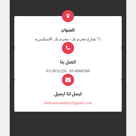
العنوان
‎71 شارع محرم بك - محرم بك. الاسكندريه
اتصل بنا
03-4968568 - 03-3931226
ارسل لنا ايميل
frantoniosfahmy@gmail.com