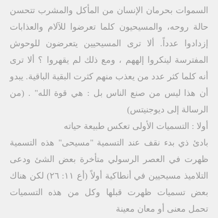
السموات بحرمان الإنسان من المأكل والمشرب تتحسن
حالة روحه، والمسيحيون كلما تعرضوا للآلام والعذابات
إزدادوا عدداً. ألا ترى المسيحيين يتعرضون للوحوش
المفترسة لينكروا إلههم ، ومع ذلك لم يقهروا ؟ ألا ترى
أنه كلما كثر عدد من يعذب منهم كثرت البقية الباقية. يبدو
أن هذا ليس من صنع الناس بل : هي قوة الله" . (من
الرسالة إلى ديوجنيتس)
أولا : التسميات الأولى تعكس طبيعة حياته
بادئ ذي بدء نقف عند التسمية "مسيحى" هذه التسمية
ظهرت في العصر الرسولي متأخرة بعض الشئ ودعى
التلاميذ مسيحيين في أنطاكية أولاً (أع ١١: ٢٦) لكن هناك
بعض تسميات ظهرت قبلها وكل من هذه التسميات
تحمل معنى أو معان معينة