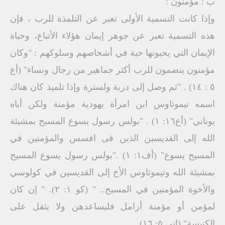
ب : مؤمنون :
وإذا كانت التسمية الأولى تعبر عن التلمذة للرب ، فإن
هذه التسمية تعبر عن جوهر إيمان هؤلاء الأتباع، وحياة
الإيمان التي يحيونها حية في أشخاصهم وسلوكهم : "وكان
مؤمنون ينضمون للرب أكثر جماهير من رجال ونساء" (أع
٥ : ١٤) . "ثم وصل إلى دربة ولسترة وإذا تلميذ كان هناك
اسمه تيموثاوس ابن امرأة يهودية مؤمنة ولكن أباه
يوناني" (أع١٦: ١) . "بولس رسول يسوع المسيح بمشيئة
الله إلى القديسين الذين فى افسس والمؤمنين في
المسيح يسوع" (أف١: ١) ."بولس رسول يسوع المسيح
بمشيئة الله وتيموثاوس الأخ إلى القديسين في كولوسي
والأخوة المؤمنين في المسيح.. " (كو ۱: ۲). " إن كان
لمؤمن أو مؤمنة أرامل فليساعدهن ولا يثقل على
الكنيسة" (اتى ٥: ١٦).