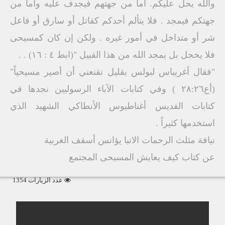
والله يحل عليكم. أما من جهتهم فيجدف عليه وأما من
جهتكم فيمجد . فلا يتألم أحدكم كقاتل أو سارق أو فاعل
شر أو متداخل في أمور غيره . ولكن إن كان كمسيحى
فلا يخجل بل يمجد الله من هذا القبيل "(ابط ٤ : ١٦) . .
"فقال أغريباس لبولس بقليل تقنعني أن أصير مسيحياً"
(أع٢٨:٢٦ ) وفي كتابات الآباء الرسوليين نجدها في
كتابات القديس أغناطيوس الأنطاكي الشهيد الذي
استخدمها كثيراً .
نيافة مثلث الرحمات الانبا يؤانس أسقف الغربية
عن كتاب كيف يعايش المسيحى المجتمع
عدد الزيارات 1354