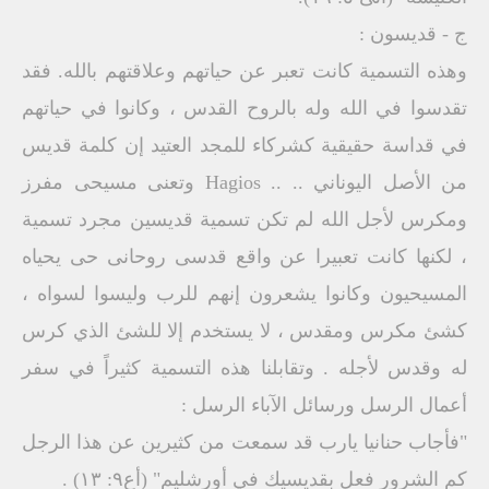
ج - قديسون :
وهذه التسمية كانت تعبر عن حياتهم وعلاقتهم بالله. فقد
تقدسوا في الله وله بالروح القدس ، وكانوا في حياتهم
في قداسة حقيقية كشركاء للمجد العتيد إن كلمة قديس
من الأصل اليوناني .. .. Hagios وتعنى مسيحى مفرز
ومكرس لأجل الله لم تكن تسمية قديسين مجرد تسمية
، لكنها كانت تعبيرا عن واقع قدسی روحانى حى يحياه
المسيحيون وكانوا يشعرون إنهم للرب وليسوا لسواه ،
كشئ مكرس ومقدس ، لا يستخدم إلا للشئ الذي كرس
له وقدس لأجله . وتقابلنا هذه التسمية كثيراً في سفر
أعمال الرسل ورسائل الآباء الرسل :
"فأجاب حنانيا يارب قد سمعت من كثيرين عن هذا الرجل
كم الشرور فعل بقديسيك في أورشليم" (أع۹: ١٣) .