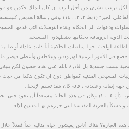
تی٣ : ۱، ۲) اخضعوا لكل ترتيب بشرى من أجل الرب إن كان للملك فكمن ه
للإنتقام من فاعلى الشر، وللمدح لفاعلى الخير" (۱بط ۲: ١٣،
ت حوالى سنة ٩٤م نجد صلوات ودعوات إلى الحكام وهذه التوسلات التي قدمها
ت الدولة الرومانية بحكامها يضطهدون المسيحية
طاعة الواجبة نحو السلطات الحاكمة أياً كانت عادلة أو ظالم
 خضع في الأمور الزمنية لهيرودس وبيلاطس وأعطى قيصر ماله
حية ليست جسدية بل قادرة بالله على هدم حصون لكن ينبغي 
وجبات المسيحى المدنية كمواطن دون ان تكون هكذا من حيث علا
هة إيمانه وعقيدته ، فإنه كان ينفذ تعليم الإنجيل
ينبغى أن يطاع الله أكثر من الناس" (أع ٥: ٢١) وكان في هذه الحالة مستعداً 
وتمسكاً بالحرية المقدسة التي حررهم بها المسيح الإله .
هذه العبارة؟ هناك أناس يعيشون حياة مثالية جداً فمثلاً خل