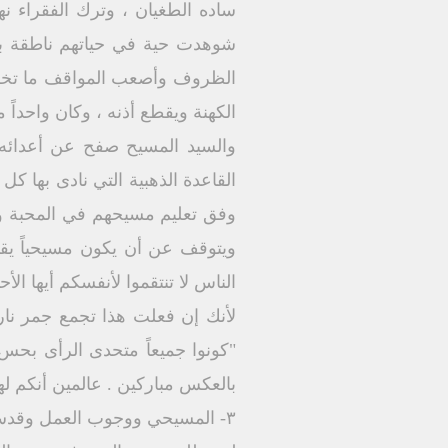
ساده الطغيان ، وترك الفقراء نهبا
الظروف وأصعب المواقف ما تخلى
الكهنة ويقطع أذنه ، وكان واحداً
وفق تعليم مسيحهم في المحبة وي
ويتوقف عن أن يكون مسيحياً يق
الناس لا تنتقموا لأنفسكم أيها ا
"كونوا جميعاً متحدى الرأى بح
بالعكس مباركين . عالمين أنكم لهذا د
٣- المسيحي ووجوب العمل وقدسيته :