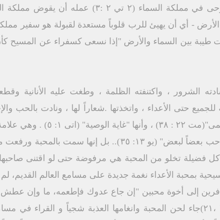
الوجهة ولذا فالمسيحي جندى روحى في مملكة السماء (۲
لأرض - أي أن يهيئ للرب قلوباً مستعدة لقبولة هو سفير مملك
ات طيبة بين السماء والأرض "إذا نسعى كسفراء عن المسيح كأ
 الشرور ، واكتنفته الظلمة ، وطغت عليه الأنانية وقطع
للجميع حتى الأعداء ، واتخذتها .شعاراً لها ، ونادت بالحب وال
المحبة هي "الوصية الأولى والعظمى"(م
الجميع أنكم تلاميذى إن كان لكم حب بعضاً لبعض" (يو ١٣: ٣٥).. 
ية إن كل فضيلة تخلو من المحبة هي مرفوضة حتى لو اقتنى صاحبها إ
 كان تعليم المسيحية بمحبة الأعداء نغمة جديدة على مسامع العالم القد
افرين إلى أخوة محبين "إن جاع عدوك فإطعمه، ما وإن عطش 
جمر نار على رأسه. رو ۱۲ : ٢٠ ،٢١)جاء لحن المحبة وانغامها العذبة شجياً و ال