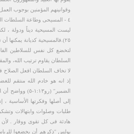
وقوانينهم المؤمنين بوجوب العمل
٤ - المسيحى وطاعة السلطات الزمنية :
٢٥).فالمسيحية كديانة يمكنها 
لتخضع كل نفس للسلاطين الفائق
السلطان يقاوم ترتيب الله، والمق
لا تخاف السلطان افعل الصلاح في
إذ انه هو خادم الله منتقم ل
الضمير" (رو١:١٣
إلى أصلها وفكرتها الأساسية ، 
طلبات وصلوات وابتهالات وتشكر
بولس "ذكرهم أن يخضعوا للرياسا