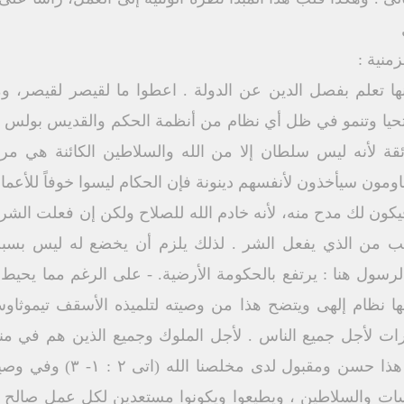
أن تحيا وتنمو في ظل أي نظام من أنظمة الحكم والقديس بولس 
ة لأنه ليس سلطان إلا من الله والسلاطين الكائنة هي مرت
اومون سيأخذون لأنفسهم دينونة فإن الحكام ليسوا خوفاً للأعما
كون لك مدح منه، لأنه خادم الله للصلاح ولكن إن فعلت الشر ف
لغضب من الذي يفعل الشر . لذلك يلزم أن يخضع له ليس بس
-٥) وواضح أن الرسول هنا : يرتفع بالحكومة الأرضية. - على الرغم مما 
إنها نظام إلهى ويتضح هذا من وصيته لتلميذه الأسقف تيمو
ات لأجل جميع الناس . لأجل الملوك وجميع الذين هم في 
هادئة فى كل تقوى ووقار . لأن
ت والسلاطين ، ويطيعوا ويكونوا مستعدين لكل عمل صالح . و