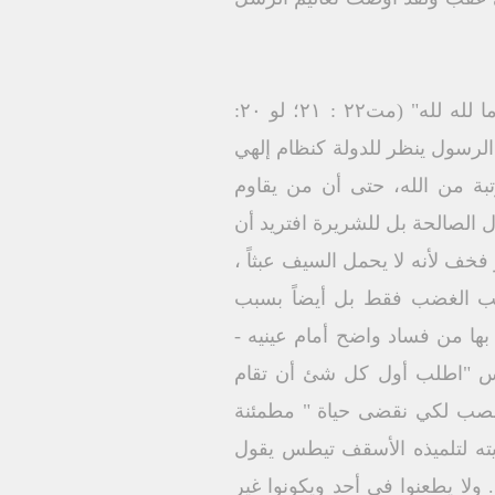
ليست المسيحية ديناً ودولة ، لكنها تعلم بفصل الدين عن الدولة . اعطوا ما لقيصر لقيصر، وما لله لله" (مت۲۲ : ۲۱؛ لو ٢٠:
الرسول ينظر للدولة كنظام إلهي
بة من الله، حتى أن من يقاوم
ل الصالحة بل للشريرة افتريد أن
خف لأنه لا يحمل السيف عبثاً ،
بب الغضب فقط بل أيضاً بسبب
يحيط بها من فساد واضح أمام عينيه -
ثاوس "اطلب أول كل شئ أن تقام
منصب لكي نقضى حياة " مطمئنة
 هذا حسن ومقبول لدى مخلصنا الله (اتی ۲ : ۱- ۳) وفي وصيته لتلميذه الأسقف تيطس يقول
لا يطعنوا في أحد ويكونوا غير