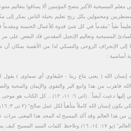
ماً نقياً "مقدماً في كل شئ قدوة للأعمال الحسنة ومقدماً في ا
لسليم لمبادئ المسيحية وتعاليم الإنجيل المقدس قاد البعض على مر
وإما إلى الإنحراف الروحى والنسكي لذا من الأهمية بمكان أن
 أساسية :
إنسان الله ( يعنى بتاع ربنا - خليفاوي أي سماوى ) يقول 
لله فاهرب من هذا واتبع البر والتقوى والإيمان والمحبة والصب
الحسن وامسك بالحياة الأبدية التي إليها دعيت أيضاً . (ا
ن إنسان الله كاملاً متأهباً لكل عمل صالح" (٢ تی ٣: ١٦، ١٧) .
من هذا العالم وقد أكد المسيح له المجد هذا المعنى مرات عدي
من العالم كما أنى أنا لست من العالم" (يو ١٧: ١٤، ١٦) ونلاحظ كل