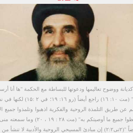
يانة ووضوح تعاليمها ودعوتها للبساطة مع الحكمة "ها أنا أر
حكماء كالحيات وبسطاء كالحمام" (م
يم عن طريق التلمذة الروحية والفكرية اذهبوا وتلمذوا جميع 
والروح القدس وعلموهم أن يحفظوا جميع ما أ
يكونون أكفاء أن يعلموا آخرين أيضاً "(٢تى٢:٢) إن مبادئ المسيحي الروحية وال