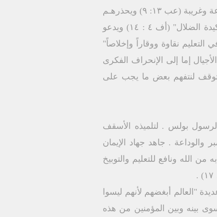
معلمين مؤتمنين .. والرسول بولس معلم المسيحية الأكبر ينصح المؤمنين ألا يساقوا بتعاليم متنوعة وغريبة (عب ۱۳: ۹) ويحذرهـم
بقوله "لا تكونوا فيما بعد أطفالاً مضطربين ومحمولين بكل ريح تعليم بحيلة الناس بمكر إلى مكيدة الضلال" (أف ٤ : ١٤) ويدعو
لتعليم نقاوة ووقاراً وإخلاصاً"
 الأجيال إما إلى الإنحراف الفكرى
 نتوقف لنتفهم بعض ما يجب على
الرسول بولس . لتلميذه الأسقف
ر والوداعة . جاهد جهاد الإيمان
تی ٦: ۱۱، ۱۲) .. كل الكتاب هو موحى به من الله ونافع للتعليم والتوبيخ
دة "العالم أبغضهم لأنهم ليسوا
مات السيد المسيح كيف يسوى بينه وبين المؤمنين من هذه