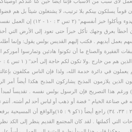
لأى سبب من الأسباب فإننا أيضاً حين كنا عندكم أوصيناكم به
 أن قوماً يسلكون بينكم بلا ترتيب، لا يشتغلون شيئاً بل هم فض
بربنا يسوع المسيح أن يشتغلوا بهدوء ويأك
هم بعمل أيديهم . فكتب إليهم القديس بولس يقول: وإنما أطلب إل
ت الفقيرة والصناع ما أن تكونوا هادئين وتمارسوا أموركم ال
هم يعملون في دائرة خدمة الله، ولذا فإن الناس مكلفون بإعال
ون الذين يلازمون المذبح يشاركون المذبح هكذا أيضاً أمر الر
لإنجيل يعيشون" (١كو٩: ١٣، ١٤) ورغم هذا التصريح فإن الرسول بولس نفسه . تقدي
 في صناعة الخيام " فضة أو ذهب أو لباس أحد لم أشته. أنتم 
معى خدمتها هاتان اليدان . (اع ۲۰ : ۳۳، ٣٤) راجع أيضاً 
ت التي أكملتها . لقد كان المجتمع القديم ينظر إلى الكد نظرة
الى . وهكذا قلب هذا المبدأ نظرة الوثنية إلى العمل، رأساً 