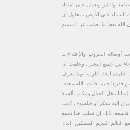
 تي ۲ :۳) عمله أن يقوض مملكة الظلمة والشر ويعمل على امتداد
ة السماء على الأرض ، يحاول أن
ن الله يعظ بنا نطلب عن المسيح
ت أوصاله الحروب والإعتداءات
إخاء بين جميع البشر . وعلمت أن
ت ۲۲ : ۳۸) ، وأنها "غاية الوصية" (اتى ١: ٥) . وهي علامة التلمذة الحقة للرب "بهذا يعرف
بل إنها سمت بالمحبة ورفعت من قدرها حينما قالت "الله محبة"
يماناً ينقل الجبال ويتكلم بألسنة
يم، لم يرق إليه مفكر أو فيلسوف كانت
فاسقه. لأنك إن فعلت هذا تجمع
قراء في مسامع العالم القديم المسكين، الذي