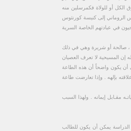
و فوق الكل أو للولاة فكمرسلين منه
 ١٤) .وفى رسالة القديس كليمنضس الروماني إلى كنيسة كورنثوس
 المسيحيون في عبادتهم الخاصة السرية
ة ، صالحة أو شريرة وهي في ذلك
 إن المسيحية لا تعرف العصيان
أن يكون واضحاً أن هذه الطاعة
قته بإلهه . وإذا تعارضت طاعة
أن يجود حتى بحياتـه مقـابل إيمانه . ولهذا السبب
ال الدراسة يمكن أن يكون للطالب