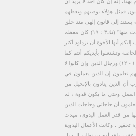
ذا، إنه إن كان أحد لا يريد أن
وليون فمثل هؤلاء نوصيهم ونعظهم
لوا خبز أنفسهم" (۲ تس ۳ : ۱۰ - ۱۲) إن العمل نفسه يستند إلى قانون إلهى منذ خلق
العالم فقد قال الرب لآدم بعد أن أخطأ بعرق وجهك تأكل خبزاً حتى تعود إلى الأرض التي أخذت منها" (تك٣ : ۱۹) كان معظم
يكم أيها الأخوة أن تزداود أكثر
خاصة وتشتغلوا بأيديكم أنتم كما
أوصيناكم لكي تسلكوا بلياقة عند الذين هم من خارج .ولا تكون لكم حاجة إلى أحد" ( ١ تس ٤ : ١٠ - ١٢) ورجال الدين وإن كانوا لا
تهم تعلمون إن الذين يعملون في
ب أن الذين ينادون بالإنجيل من
ساً لمبدأ العمل وحتى ما يكون قدوة ، لم
تعلمون أن حاجاتي وحاجات الذين
(۱كو ۹ : ١٥)والواقع أن المسيحية برفعها من قدر العمل اليدوى، مهدت
 تحقير ، وكانت الأعمال اليدوية
على عقب ولقد أوصت تعاليم الرسل