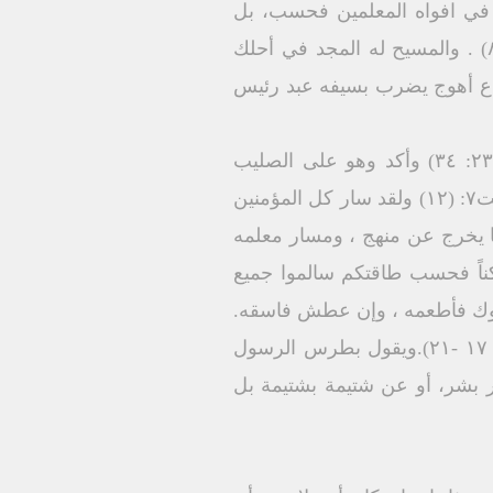
ذباً في افواه المعلمين فحسب، بل
شوهدت حية في حياتهم ناطقة بأفعالهم إن المحبة المسيحية الأصيلة لا تسقط أبداً (اكو ١٣: ٨) . والمسيح له المجد في أحلك
اع أهوج يضرب بسيفه عبد رئيس
والسيد المسيح صفح عن أعدائه وصالبيه يا أبتاه اغفر لهم لأنهم لا يعلمون ماذا يفعلون" (لو ۲۳: ٣٤) وأكد وهو على الصليب
القاعدة الذهبية التي نادى بها كل ما تريدون أن يفعل الناس بكم ، افعلوا هكذا أنتم أيضاً بهم" (مت۷: (۱۲) ولقد سار كل المؤمنين
ا يخرج عن منهج ، ومسار معلمه
ناً فحسب طاقتكم سالموا جميع
ع عدوك فأطعمه ، وإن عطش فاسقه.
لأنك إن فعلت هذا تجمع جمر نار على رأسه . لا يغلبنك الشر ، بل اغلب الشر بالخير" (رو١٢: ١٧ -٢١).ويقول بطرس الرسول
 بشر، أو عن شتيمة بشتيمة بل