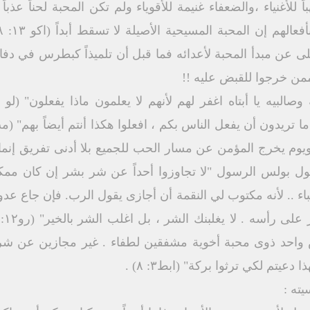
ً للأغنياء ،والضعفاء غنيمة للأقوياء ولم تكن المحبة لحناً ع
 عن مبدأ المحبة لأعدائه فما قبل أن تلميذاً كبطرس في دف
 ممن خرجوا للقبض عليه !!
وم يخرج المؤمن عن مسار الحب للجميع بلا أدنى تفريق إنم
ول بولس الرسول "لا تجاوزوا أحداً عن شر بشر إن كان ممك
لأحباء .. لأنه مكتوب لي النقمة أن أجازى يقول الرب. فإن جا
س واحد ذوى محبة أخوية مشفقين لطفاء . غير مجازين عن شر
عيتم لكي ترثوا بركة" (ابط۳: ۸) .