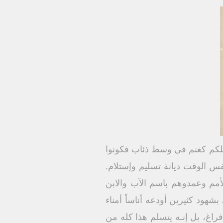
سلكم كغنم في وسط ذئاب فكونوا
ت ۱۰: ١٦) راجع أيضاً (رو ١٦: ١٩؛ في ۲ :۱۵) لكنها في نفس الوقت ديانة تسليم وإستلام.
الأمم وعمدوهم باسم الآب والابن
وصيتكم به" (مت ۲۸ : ۱۹ ، ۲۰) وما سمعته منى بشهود كثيرين أودعه أناساً أمناء
أدبية لا تنشأ من فراغ، بل إنـه يتسلم هذا كله من