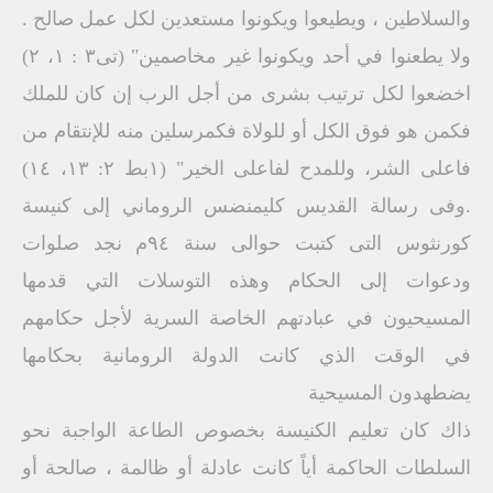
والسلاطين ، ويطيعوا ويكونوا مستعدين لكل عمل صالح .
ولا يطعنوا في أحد ويكونوا غير مخاصمين" (تی٣ : ۱، ۲)
اخضعوا لكل ترتيب بشرى من أجل الرب إن كان للملك
فكمن هو فوق الكل أو للولاة فكمرسلين منه للإنتقام من
فاعلى الشر، وللمدح لفاعلى الخير" (۱بط ۲: ١٣، ١٤)
.وفى رسالة القديس كليمنضس الروماني إلى كنيسة
كورنثوس التى كتبت حوالى سنة ٩٤م نجد صلوات
ودعوات إلى الحكام وهذه التوسلات التي قدمها
المسيحيون في عبادتهم الخاصة السرية لأجل حكامهم
في الوقت الذي كانت الدولة الرومانية بحكامها
يضطهدون المسيحية
ذاك كان تعليم الكنيسة بخصوص الطاعة الواجبة نحو
السلطات الحاكمة أياً كانت عادلة أو ظالمة ، صالحة أو