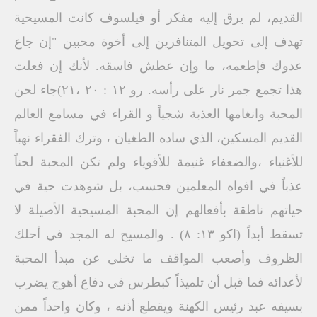
القديم، لم يرق إليه مفكر أو فيلسوف كانت المسيحية
تهدف إلى تحويل المتنافرين إلى أخوة محبين "إن جاع
عدوك فإطعمه، ما وإن عطش فاسقه. لأنك إن فعلت
هذا تجمع جمر نار على رأسه. رو ۱۲ : ٢٠ ،٢١)جاء لحن
المحبة وانغامها العذبة شجياً و القراء في مسامع العالم
القديم المسكين، الذي ساده الطغيان ، وترك الفقراء نهباً
للأغنياء ،والضعفاء غنيمة للأقوياء ولم تكن المحبة لحناً
عذباً في افواه المعلمين فحسب، بل شوهدت حية في
حياتهم ناطقة بأفعالهم إن المحبة المسيحية الأصيلة لا
تسقط أبداً (اكو ١٣: ٨) . والمسيح له المجد في أحلك
الظروف وأصعب المواقف ما تخلى عن مبدأ المحبة
لأعدائه فما قبل أن تلميذاً كبطرس في دفاع أهوج يضرب
بسيفه عبد رئيس الكهنة ويقطع أذنه ، وكان واحداً ممن