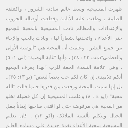
ظهرت المسيحية وسط عالم سادته الشرور ، واكتنفته
الظلمة ، وطغت عليه الأنانية وقطعت أوصاله الحروب
والإعتداءات والمظالم نادت المسيحية بالمحبة للجميع
حتى الأعداء ، واتخذتها .شعاراً لها ، ونادت بالحب والإخاء
بين جميع البشر . وعلمت أن المحبة هي "الوصية الأولى
والعظمى"(مت ۲۲ : ۳۸) ، وأنها "غاية الوصية" (اتى ١: ٥)
. وهي علامة التلمذة الحقة للرب "بهذا يعرف الجميع
أنكم تلاميذى إن كان لكم حب بعضاً لبعض" (يو ١٣: ٣٥)..
بل إنها سمت بالمحبة ورفعت من قدرها حينما قالت "الله
محبة" (ايو ٤ : ٨) وعلمت المسيحية إن كل فضيلة تخلو
من المحبة هي مرفوضة حتى لو اقتنى صاحبها إيماناً ينقل
الجبال ويتكلم بألسنة الملائكة (اکو ۱۳) . كان تعليم
المسيحية بمحبة الأعداء نغمة جديدة على مسامع العالم