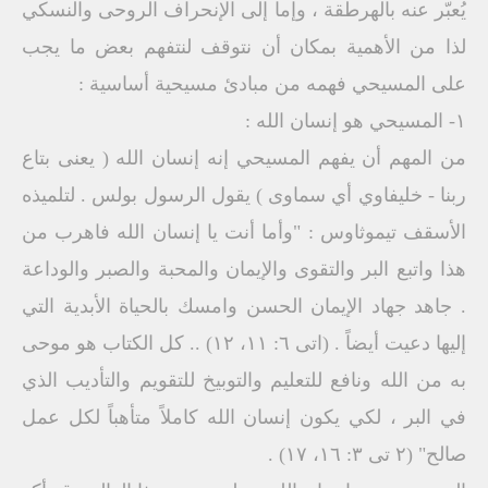
يُعبّر عنه بالهرطقة ، وإما إلى الإنحراف الروحى والنسكي
لذا من الأهمية بمكان أن نتوقف لنتفهم بعض ما يجب
على المسيحي فهمه من مبادئ مسيحية أساسية :
١- المسيحي هو إنسان الله :
من المهم أن يفهم المسيحي إنه إنسان الله ( يعنى بتاع
ربنا - خليفاوي أي سماوى ) يقول الرسول بولس . لتلميذه
الأسقف تيموثاوس : "وأما أنت يا إنسان الله فاهرب من
هذا واتبع البر والتقوى والإيمان والمحبة والصبر والوداعة
. جاهد جهاد الإيمان الحسن وامسك بالحياة الأبدية التي
إليها دعيت أيضاً . (اتی ٦: ۱۱، ۱۲) .. كل الكتاب هو موحى
به من الله ونافع للتعليم والتوبيخ للتقويم والتأديب الذي
في البر ، لكي يكون إنسان الله كاملاً متأهباً لكل عمل
صالح" (٢ تی ٣: ١٦، ١٧) .