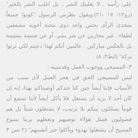
على رأسه . لا يغلبنك الشر ، بل اغلب الشر بالخير"
(رو١٢: ١٧ -٢١).ويقول بطرس الرسول "كونوا جميعاً
متحدى الرأى بحس واحد ذوى محبة أخوية مشفقين
لطفاء . غير مجازين عن شر بشر، أو عن شتيمة بشتيمة
بل بالعكس مباركين . عالمين أنكم لهذا دعيتم لكي ترثوا
بركة" (ابط۳: ۸) .
٣- المسيحي ووجوب العمل وقدسيته :
ليس للمسيحي الحق في هجر العمل لأى سبب من
الأسباب فإننا أيضاً حين كنا عندكم أوصيناكم بهذا، إنه إن
كان أحد لا يريد أن يشتغل فلا يأكل أيضاً لأننا نسمع أن
قوماً يسلكون بينكم بلا ترتيب، لا يشتغلون شيئاً بل هم
فضوليون فمثل هؤلاء نوصيهم ونعظهم بربنا يسوع
المسيح أن يشتغلوا بهدوء ويأكلوا خبز أنفسهم" (۲ تس ۳