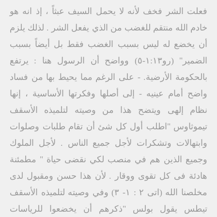
فعلت الشر فخف لأنه لا يحمل السيف عبثاً ، إذ انه هو
خادم الله منتقم للغضب من الذي يفعل الشر . لذلك يلزم
أن يخضع له ليس بسبب الغضب فقط بل أيضاً بسبب
الضمير" (رو١:١٣-٥) وواضح أن الرسول هنا : يرتفع
بالحكومة الأرضية. - على الرغم مما يحيط بها من فساد
واضح أمام عينيه - إلى أصلها وفكرتها الأساسية ، إنها
نظام إلهى ويتضح هذا من وصيته لتلميذه الأسقف
تيموثاوس "اطلب أول كل شئ أن تقام طلبات وصلوات
وابتهالات وتشكرات لأجل جميع الناس . لأجل الملوك
وجميع الذين هم في منصب لكي نقضى حياة " مطمئنة
هادئة فى كل تقوى ووقار . لأن هذا حسن ومقبول لدى
مخلصنا الله (اتی ۲ : ۱- ۳) وفي وصيته لتلميذه الأسقف
تيطس يقول بولس "ذكرهم أن يخضعوا للرياسات