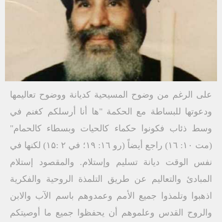
على الرغم من وضوح المسيحية كديانة ووضوح تعاليمها
ودعوتها للبساطة مع الحكمة "ها أنا أرسلكم كغنم في
وسط ذئاب فكونوا حكماء كالحيات وبسطاء كالحمام"
(مت ۱۰: ١٦) راجع أيضاً (رو ١٦: ١٩؛ في ۲ :۱۵) لكنها في
نفس الوقت ديانة تسليم وإستلام. والمقصود إستلام
المبادئ والتعاليم عن طريق التلمذة الروحية والفكرية
اذهبوا وتلمذوا جميع الأمم وعمدوهم باسم الآب والابن
والروح القدس وعلموهم أن يحفظوا جميع ما أوصيتكم