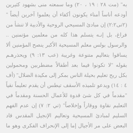
به" (مت ۲۸ : ۱۹ ، ۲۰) وما سمعته منى بشهود كثيرين
أودعه أناساً أمناء يكونون أكفاء أن يعلموا آخرين أيضاً "
(٢تى٢:٢) إن مبادئ المسيحي الروحية والأدبية لا تنشأ من
فراغ، بل إنـه يتسلم هذا كله من معلمين مؤتمنين ..
والرسول بولس معلم المسيحية الأكبر ينصح المؤمنين ألا
يساقوا بتعاليم متنوعة وغريبة (عب ۱۳: ۹) ويحذرهـم
بقوله "لا تكونوا فيما بعد أطفالاً مضطربين ومحمولين
بكل ريح تعليم بحيلة الناس بمكر إلى مكيدة الضلال" (أف
٤ : ١٤) ويدعو تلميذه الأسقف تيطس أن يقدم تعليماً نقياً
"مقدماً في كل شئ قدوة للأعمال الحسنة ومقدماً في
التعليم نقاوة ووقاراً وإخلاصاً" (تي ۲: ۷) إن عدم الفهم
السليم لمبادئ المسيحية وتعاليم الإنجيل المقدس قاد
البعض على مر الأجيال إما إلى الإنحراف الفكرى وهو ما