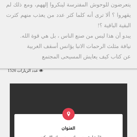
يتعرضون للوحوش المفترسة لينكروا إلههم، ومع ذلك لم
يقهروا ؟ ألا ترى أنه كلما كثر عدد من يعذب منهم كثرت
البقية الباقية ؟!
يبدو أن هذا ليس من صنع الناس ، بل هي قوة الله.
نيافة مثلث الرحمات الانبا يؤانس أسقف الغربية
عن كتاب كيف يعايش المسيحى المجتمع
عدد الزيارات 1526
العنوان