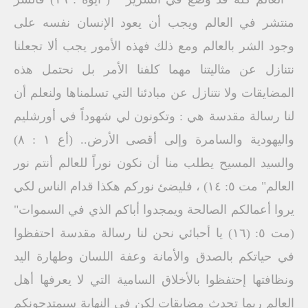
منتشر في العالم ويجب أن يعود الإنسان نفسه على
وجود الشر بالعالم ومع ذلك فهذه الأمور يجب ألا تجعلنا
نتنازل عن مثاليتنا مهما كلفنا الأمر بل نحتمل هذه
المضايقات ولا نتنازل عن مبادئنا التي تسلمناها ولنعلم أن
لنا رسالة مقدسة هي : وتكونون لي شهوداً في أورشليم
واليهودية والسامرة وإلى أقصى الأرض.. (أع ۱ : ۸)
والسيد المسيح يطلب منا أن نكون نوراً للعالم أنتم نور
العالم" مت ٥: ١٤) ، فليضئ نوركم هكذا قدام الناس لكي
يروا أعمالكم الصالحة ويمجدوا أباكم الذي في السموات"
(مت ٥: (١٦) يا أحبائي نحن لنا رسالة مقدسة احتفظوا
في حياتكم بالصدق والأمانة وعفة اللسان وطهارة اليد
ونظافتها إحتفظوا بالأخلاق السامية التي لا يعرفها أهل
العالم ربما تحدث مضايقات لكن في النهاية سيمتدحونكم