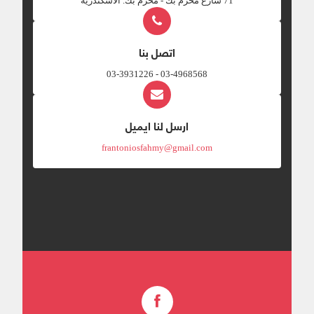
‎71 شارع محرم بك - محرم بك. الاسكندريه
اتصل بنا
03-4968568 - 03-3931226
ارسل لنا ايميل
frantoniosfahmy@gmail.com