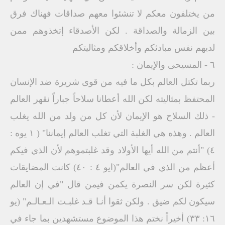
من يختلفون معكم لا تنشئوا معهم صداقات فهناك فرق
بين الزمالة والصداقة . لكن الأصدقاء إتخذوهم ممن
لديهم نفس مبادئكم وأخلاقكم ومثاليتكم
٦ - المسيحى والإيمان :
ربما تكتل العالم بكل ما فيه من قوى شريرة ضد الإنسان
المحتفظ بمثاليته لكن الله أعطانا سلاحاً جباراً نقهر العالم
- ذلك السلاح هو الإيمان لأن كل من ولد من الله يغلب
العالم . وهذه هي الغلبة التي تغلب العالم إيماننا" ( ١ يوه :
٤) "أنتم من الله أيها الأولاد وقد غلبتموهم لأن الذي فيكم
أعظم من الذي في العالم"(ايو ٤ : ٤٠) كانت المضايقات
كثيرة لكن سر النصرة يكمن فيمن قال "في إن العالم
سيكون لكم ضيق . ولكن ثقوا أنـا قـد غلبـت الـعـالـم" (يو
١٦: ۳۳) أخيراً نختم هذا الموضوع مستشهدين بما جاء في