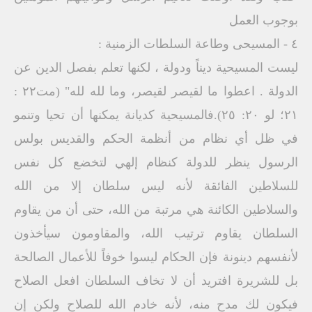
بوجوب العمل
٤ - المسيحى وطاعة السلطات الزمنية :
ليست المسيحية ديناً ودولة ، لكنها تعلم بفصل الدين عن
الدولة . اعطوا ما لقيصر لقيصر، وما لله لله" (مت۲۲ :
۲۱؛ لو ٢٠: ٢٥).فالمسيحية كديانة يمكنها أن تحيا وتنمو
في ظل أي نظام من أنظمة الحكم والقديس بولس
الرسول ينظر للدولة كنظام إلهي لتخضع كل نفس
للسلاطين الفائقة لأنه ليس سلطان إلا من الله
والسلاطين الكائنة هي مرتبة من الله، حتى أن من يقاوم
السلطان يقاوم ترتيب الله، والمقاومون سيأخذون
لأنفسهم دينونة فإن الحكام ليسوا خوفاً للأعمال الصالحة
بل للشريرة افتريد أن لا تخاف السلطان افعل الصلاح
فيكون لك مدح منه، لأنه خادم الله للصلاح ولكن إن