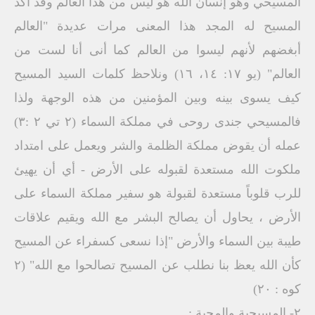
المسيحي وهو إنسان الله هو ليس من هذا العالم وقد أكد
المسيح له المجد هذا المعنى مرات عديدة "العالم
أبغضهم لأنهم ليسوا من العالم كما أنى أنا لست من
العالم" (يو ١٧: ١٤، ١٦) ونلاحظ كلمات السيد المسيح
كيف يسوى بينه وبين المؤمنين من هذه الوجهة ولذا
فالمسيحي جندى روحى في مملكة السماء (۲ تي ۲ :۳)
عمله أن يقوض مملكة الظلمة والشر ويعمل على امتداد
ملكوت الله مستعدة لقبوله على الأرض - أي أن يهيئ
للرب قلوباً مستعدة لقبولة هو سفير مملكة السماء على
الأرض ، يحاول أن يصالح البشر مع الله ويقيم علاقات
طيبة بين السماء والأرض "إذا نسعى كسفراء عن المسيح
كأن الله يعظ بنا نطلب عن المسيح تصالحوا مع الله" (٢
کوه : ۲۰)
٢- المسيحية والمحبة :