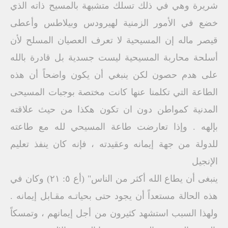
شريرة وهي في ذلك تسلك متشبهة بالمسيح ذاته الذي
خضع في الأمور الزمنية لهيرودس وبيلاطس وأعطى
قيصر ماله إن المسيحية لا تعرف العصيان المسلح لأن
أسلحة محاربة المسيحية ليست جسدية بل قادرة بالله
على هدم حصون لكن ينبغي أن يكون واضحاً أن هذه
الطاعة التي تكلمنا عنها كانت مختصة بوجبات المسيحى
المدنية كمواطن دون ان تكون هكذا من حيث علاقته
بإلهه . وإذا تعارضت طاعة المسيحي لله مع طاعته
للدولة من جهة إيمانه وعقيدته ، فإنه كان ينفذ تعليم
الإنجيل
ينبغى أن يطاع الله أكثر من الناس" (أع ٥: ٢١) وكان في
هذه الحالة مستعداً أن يجود حتى بحياتـه مقـابل إيمانه .
ولهذا السبب استشهد كثيرون من أجل إيمانهم ، وتمسكاً