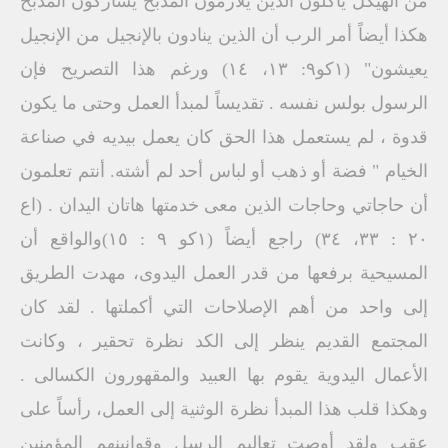
من الهيكل يأكلون الذين يلازمون المذبح يشاركون المذبح
هكذا أيضاً أمر الرب أن الذين ينادون بالإنجيل من الإنجيل
يعيشون" (١كو٩: ١٣، ١٤) ورغم هذا التصريح فإن
الرسول بولس نفسه . تقديساً لمبدأ العمل وحتى ما يكون
قدوة ، لم يستعمل هذا الحق كان يعمل بيديه في صناعة
الخيام " فضة أو ذهب أو لباس أحد لم أشته. أنتم تعلمون
أن حاجاتي وحاجات الذين معى خدمتها هاتان اليدان . (اع
۲۰ : ۳۳، ٣٤) راجع أيضاً (۱كو ۹ : ١٥)والواقع أن
المسيحية برفعها من قدر العمل اليدوى، مهدت الطريق
إلى واحد من أهم الإصلاحات التي أكملتها . لقد كان
المجتمع القديم ينظر إلى الكد نظرة تحقير ، وكانت
الأعمال اليدوية يقوم بها العبيد والمقهورون الكسالى .
وهكذا قلب هذا المبدأ نظرة الوثنية إلى العمل، رأساً على
عقب ولقد أوصت تعاليم الرسل وقوانينهم المؤمنين