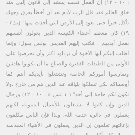
: ۱۰ - ۱۲) إن العمل نفسه يستند إلى قانون إلهى منذ
خلق العالم فقد قال الرب لآدم بعد أن أخطأ بعرق وجهك
تأكل خبزاً حتى تعود إلى الأرض التي أخذت منها" (تك٣ :
۱۹) كان معظم أعضاء الكنيسة الذين يعولون أنفسهم
بعمل أيديهم . فكتب إليهم القديس بولس يقول: وإنما
أطلب إليكم أيها الأخوة أن تزداود أكثر وأن تحرصوا على
الأولى من الطبقات الفقيرة والصناع ما أن تكونوا هادئين
وتمارسوا أموركم الخاصة وتشتغلوا بأيديكم أنتم كما
أوصيناكم لكي تسلكوا بلياقة عند الذين هم من خارج .ولا
تكون لكم حاجة إلى أحد" ( ١ تس ٤ : ١٠ - ١٢) ورجال
الدين وإن كانوا لا يشتغلون بالأعمال الدنيوية، لكنهم
يعملون في دائرة خدمة الله، ولذا فإن الناس مكلفون
بإعالتهم تعلمون إن الذين يعملون في الأشياء المقدسة