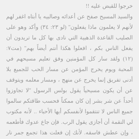
خرجوا للقبض عليه !!
والسيد المسيح صفح عن أعدائه وصالبيه يا أبتاه اغفر لهم
لأنهم لا يعلمون ماذا يفعلون" (لو ۲۳: ٣٤) وأكد وهو على
الصليب القاعدة الذهبية التي نادى بها كل ما تريدون أن
يفعل الناس بكم ، افعلوا هكذا أنتم أيضاً بهم" (مت۷:
(۱۲) ولقد سار كل المؤمنين وفق تعليم مسيحهم في
المحبة ويوم يخرج المؤمن عن مسار الحب للجميع بلا
أدنى تفريق إنما يخرج عن منهج ، ومسار معلمه ويتوقف
عن أن يكون مسيحياً يقول بولس الرسول "لا تجاوزوا
أحداً عن شر بشر إن كان ممكناً فحسب طاقتكم سالموا
جميع الناس لا تنتقموا لأنفسكم أيها الأحباء .. لأنه مكتوب
لي النقمة أن أجازى يقول الرب. فإن جاع عدوك فأطعمه
، وإن عطش فاسقه. لأنك إن فعلت هذا تجمع جمر نار