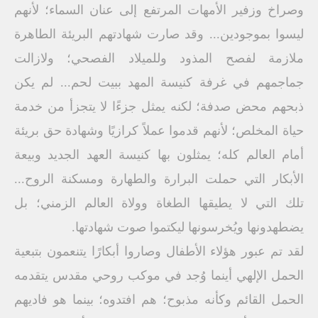
وصراخ وزفير الأمهات المرتفع إلى عنان السماء؛ لأنهم
ليسوا بموجودين... وقد صارت شهادتهم البريئة الطاهرة
ملازمة لفصح المذود وللميلاد الفصحي؛ ولازالت
جماجمهم في غرفة كنيسة المهد ببيت لحم... لم يكن
ذبحهم محض صدفة؛ لكنه يمثل جزءًا لا يتجزأ من خدمة
حياة المخلص؛ لأنهم قدموا عملاً كرازيًا وشهادة حق بريئة
أمام العالم كله؛ يمثلون بها كنيسة العهد الجديد وبيعة
الأبكار التي حملت البرارة والطهارة ومسكنة الروح...
تلك التي لا يطيقها الطغاة وولاة العالم الزمني؛ بل
يضطهدونها ويُخرسونها ليكتموا صوت شهادتها.
لقد تم عبور هؤلاء الأطفال وصاروا أبكارًا يتنعمون بتبعية
الحمل الإلهي أينما وُجد في موكب روحي مقدس يتقدمه
الحمل القائم وكأنه مذبوح؛ هم افتدوه؛ بينما هو فاديهم