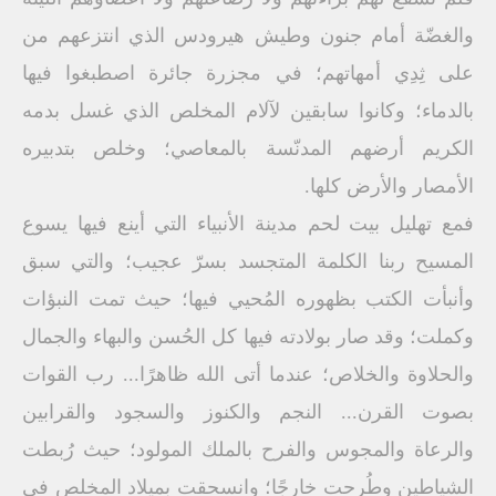
والغضّة أمام جنون وطيش هيرودس الذي انتزعهم من
على ثِدِي أمهاتهم؛ في مجزرة جائرة اصطبغوا فيها
بالدماء؛ وكانوا سابقين لآلام المخلص الذي غسل بدمه
الكريم أرضهم المدنّسة بالمعاصي؛ وخلص بتدبيره
الأمصار والأرض كلها.
فمع تهليل بيت لحم مدينة الأنبياء التي أينع فيها يسوع
المسيح ربنا الكلمة المتجسد بسرّ عجيب؛ والتي سبق
وأنبأت الكتب بظهوره المُحيي فيها؛ حيث تمت النبؤات
وكملت؛ وقد صار بولادته فيها كل الحُسن والبهاء والجمال
والحلاوة والخلاص؛ عندما أتى الله ظاهرًا... رب القوات
بصوت القرن... النجم والكنوز والسجود والقرابين
والرعاة والمجوس والفرح بالملك المولود؛ حيث رُبطت
الشياطين وطُرحت خارجًا؛ وانسحقت بميلاد المخلص في