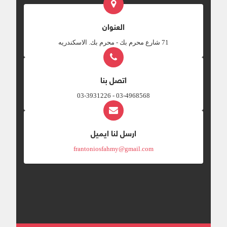
العنوان
‎71 شارع محرم بك - محرم بك. الاسكندريه
اتصل بنا
03-4968568 - 03-3931226
ارسل لنا ايميل
frantoniosfahmy@gmail.com