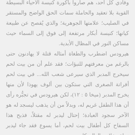
وفادي كل أحد، هم صاروا باكورة كنيسة الأحياء البسيطة
القوية بلا تعقيد والحاملة سمات الحق الواضح والمستقر
في الصليب؛ علامتها الجوهرية؛ والذي يُفصح عن طبيعة
كيانها؛ كنيسة أبكار مرتفعة إلى فوق إلى السماء حيث
مساكن النور في المظال الأبدية.
هيرودس اضطرب والطغاة أمثاله قتلة لا يهادنون حتى
بالرغم من معرفتهم للنبؤات؛ فقد علم أن من بيت لحم
سيخرج المدبر الذي سيرعى شعب الله... في بيت لحم
أفراتة الصغرى التي ستكون بين ألوف يهوذا لأن منها
يخرج المدبر (ميخا ٥ : ١٢)، لكن هيرودس في تجبُّره رأى
أن هذا الطفل غريم له، وبدلاً من أن يذهب ليسجد له هو
الآخر سجود العبادة؛ إحتال ليدبر له مقتلاً، فذبح هذا
السفاح كل أطفال بيت لحم، أما يسوع فقد جاء ليدبر