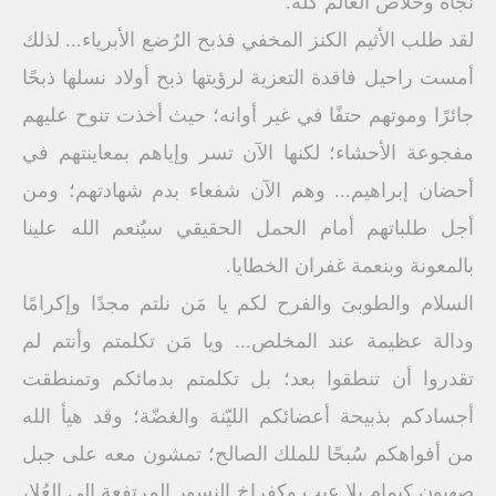
نجاة وخلاص العالم كله.
لقد طلب الأثيم الكنز المخفي فذبح الرُضع الأبرياء... لذلك
أمست راحيل فاقدة التعزية لرؤيتها ذبح أولاد نسلها ذبحًا
جائرًا وموتهم حتفًا في غير أوانه؛ حيث أخذت تنوح عليهم
مفجوعة الأحشاء؛ لكنها الآن تسر وإياهم بمعاينتهم في
أحضان إبراهيم... وهم الآن شفعاء بدم شهادتهم؛ ومن
أجل طلباتهم أمام الحمل الحقيقي سيُنعم الله علينا
بالمعونة وبنعمة غفران الخطايا.
السلام والطوبىَ والفرح لكم يا مَن نلتم مجدًا وإكرامًا
ودالة عظيمة عند المخلص... ويا مَن تكلمتم وأنتم لم
تقدروا أن تنطقوا بعد؛ بل تكلمتم بدمائكم وتمنطقت
أجسادكم بذبيحة أعضائكم الليّنة والغضّة؛ وقد هيأ الله
من أفواهكم سُبحًا للملك الصالح؛ تمشون معه على جبل
صهيون كيمام بلا عيب وكفراخ النسور المرتفعة إلى العُلا،