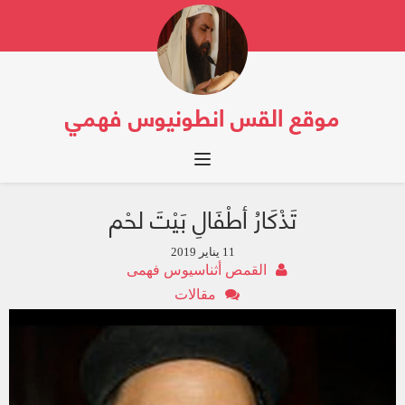
موقع القس انطونيوس فهمي
Toggle navigation
تَذْكَارُ أطْفَالِ بَيْتَ لحْم
11 يناير 2019
القمص أثناسيوس فهمى
مقالات