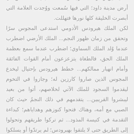
أرض مدينة داود؛ التي فيها سُمعت ووُجدت العلامة التي
أبصرت الخليقة كلها نورها فتهللت.
لكن الملك هيرودس الأدومي استدعى المجوس سرًا
وتحقق من زمان ظهور النجم... الملك الأرضي اضطرب
عندما وُلد الملك السماوي؛ اضطرب عندما سمع بعظمة
الملك الحق، فالطغاة يتزعزعون أمام القوات الفائقة
وأمام انهيار ممالكهم... خطط هيرودس بإحتيال ليخدع
المجوس الذين صاروا كارزين له؛ وجازوا في التخوم
ليقدموا السجود للملك الآتي لخلاصهم، أتوا من بعيد
ليبشروا القريبين... يتقدمهم في ذلك النجمُ حيث كان
الصبي مع أمه، وهناك فتحوا كنوزهم وهداياهم؛ كبداءة
التقدمة في كنيسة المذود... ثم تركوا طريقهم وتحولوا
إلى الطريق حتى لا يلتقوا بهيرودس؛ لم يرتدّوا أو يسلكوا