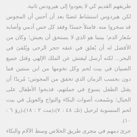
طريقهم القديم كي لا يعودوا إلى هيرودس ثانية.
لكن هيردوس استشاط غضبًا بعد أن أحس أن المجوس
قد سخروا منه. فامتلأ حسدًا وفقد كل حس آدمي وأصابه
سُعار الدم؛ بينما هو الذي لا يستحق أن يعيش؛ وكان من
الأفضل له أن يُعلق في عنقه حجر الرحى ويُلقىَ في
البحر... لكنه أرسل ليفتش عن الملك الإلهي وقتل جميع
الصبيان في بيت لحم وكل تخومها من ابن سنتين فما
دون بحسب الزمان الذي تحقق من المجوس؛ مُريدًا أن
يقتل الطفل يسوع في جملتهم، فذبحوا الأطفال على
الجبال؛ وسُمعت أصوات البكاء والنواح والعويل في بيت
لحم المنسوبة لرحيل (تك ٤٨ : ٧)،(مت ٢ : ١٨)،(رؤ ٦ :
١٠).
جرىَ دمهم في مجرى طريق الخلاص وسط الآلام والبكاء