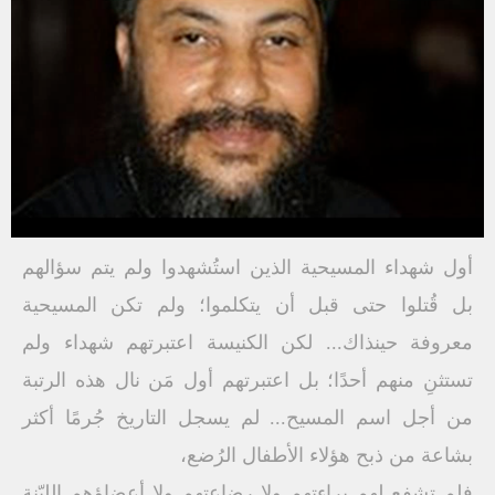
أول شهداء المسيحية الذين استُشهدوا ولم يتم سؤالهم
بل قُتلوا حتى قبل أن يتكلموا؛ ولم تكن المسيحية
معروفة حينذاك... لكن الكنيسة اعتبرتهم شهداء ولم
تستثنِ منهم أحدًا؛ بل اعتبرتهم أول مَن نال هذه الرتبة
من أجل اسم المسيح... لم يسجل التاريخ جُرمًا أكثر
بشاعة من ذبح هؤلاء الأطفال الرُضع،
فلم تشفع لهم براءتهم ولا رضاعتهم ولا أعضاؤهم الليّنة