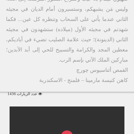
وليس مَن يشبهكم، وستسيرون أمام الديان في مجيئه
الثاني عندما يأتي على السحاب وتنظره كل عين... فكما
شهدتم في مجيئه الأول (ميلاده) ستشهدون في مجيئه
الثاني (الدينونة)؛ حيث علامة الصليب تضيء في أياديكم،
معطين المجد والكرامة والتسبيح للحي إلى أبد الآبدين؛
مبارِكين الملك الآتي بإسم الرب.
القمص أثناسيوس چورچ
كاهن كنيسة مارمينا – فلمنج - الاسكندرية
عدد الزيارات 1436