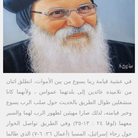
في عشية قيامة ربنا يسوع من بين الأموات، انطلق اثنان
من تلاميذه عائدين إلى بلدتهما عمواس ، ولأنهما كانا
منشغلين طوال الطريق بالحديث حول صلب الرب يسوع
وخبر قيامته، لذلك صارا مهيئين لظهور الرب لهما والسير
معهما (لوقا ٢٤ : ١٣-٣٥) وفي الطريق تواصل الحوار
حول رجاء إسرائيل، المسيا (أعمال ٢٦: ٦-٧) الذي طالما