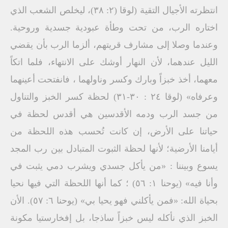
انتظرته الأجيال التقية (لوقا (۲: ۳۸)، ليخلص الشعب الذي
اختاره الرب، من تحت وطأة عبودية جسدية وروحية.
وعندما وصلا إلى مشارف قريتهم، ألزما الرب بأن يقضي
الليل عندهما، لأن النهار أوشك على الانتهاء، فلما اتكاً
معهما، أخذ خبزاً وبارك وكسر وناولهما ، فانفتحت أعينهما
وعرفاه» (لوقا ٢٤ : ٣٠-٣١) لحظة كسر الخبز والتناول
من جسد الرب ودمه الأقدسين هي أقدس لحظة في
حياتنا على الأرض، إن كانت تُحسب هذه اللحظة من
أيامنا الأرضية؛ لأنها لحظة الثبوت المتبادل بين رب المجد
يسوع وبيننا : «من يأكل جسدي ويشرب دمي يثبت في
وأنا فيه» (يوحنا ١: ٥٦) ؛ كما أنها اللحظة التي فيها نحيا
بحياة الله: «فمن يأكلني فهو يحيا بي» (يوحنا ٦: ٥٧). الأن
الخبز الذي نأكله ليس خبزاً ساذجا، بل إفخارستيا مكونة