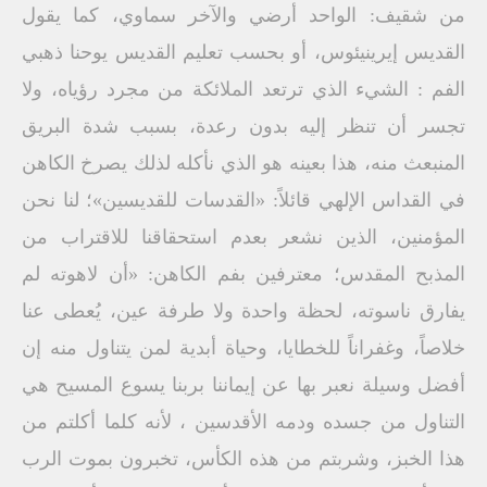
من شقيف: الواحد أرضي والآخر سماوي، كما يقول
القديس إيرينيئوس، أو بحسب تعليم القديس يوحنا ذهبي
الفم : الشيء الذي ترتعد الملائكة من مجرد رؤياه، ولا
تجسر أن تنظر إليه بدون رعدة، بسبب شدة البريق
المنبعث منه، هذا بعينه هو الذي نأكله لذلك يصرخ الكاهن
في القداس الإلهي قائلاً: «القدسات للقديسين»؛ لنا نحن
المؤمنين، الذين نشعر بعدم استحقاقنا للاقتراب من
المذبح المقدس؛ معترفين بفم الكاهن: «أن لاهوته لم
يفارق ناسوته، لحظة واحدة ولا طرفة عين، يُعطى عنا
خلاصاً، وغفراناً للخطايا، وحياة أبدية لمن يتناول منه إن
أفضل وسيلة نعبر بها عن إيماننا بربنا يسوع المسيح هي
التناول من جسده ودمه الأقدسين ، لأنه كلما أكلتم من
هذا الخبز، وشربتم من هذه الكأس، تخبرون بموت الرب