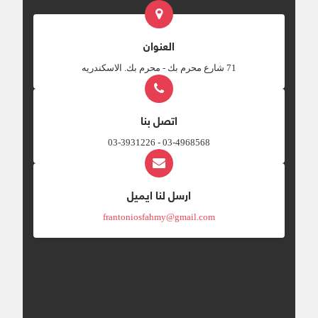
العنوان
‎71 شارع محرم بك - محرم بك. الاسكندريه
اتصل بنا
03-4968568 - 03-3931226
ارسل لنا ايميل
frantoniosfahmy@gmail.com