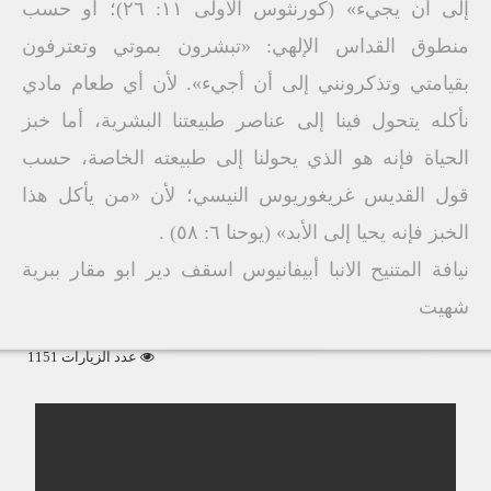
إلى أن يجيء» (كورنثوس الأولى ١١: ٢٦)؛ أو حسب
منطوق القداس الإلهي: «تبشرون بموتي وتعترفون
بقيامتي وتذكرونني إلى أن أجيء». لأن أي طعام مادي
نأكله يتحول فينا إلى عناصر طبيعتنا البشرية، أما خبز
الحياة فإنه هو الذي يحولنا إلى طبيعته الخاصة، حسب
قول القديس غريغوريوس النيسي؛ لأن «من يأكل هذا
الخبز فإنه يحيا إلى الأبد» (يوحنا ٦: ٥٨) .
نيافة المتنيح الانبا أبيفانيوس اسقف دير ابو مقار ببرية
شهيت
عدد الزيارات 1151