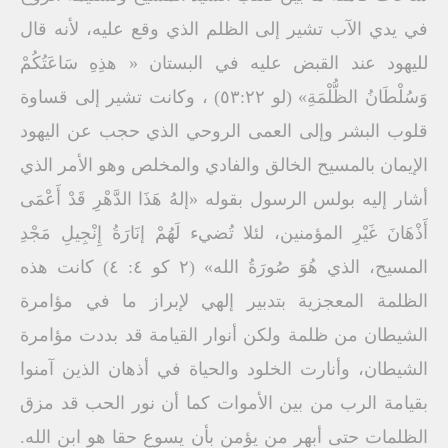
في يدي الآب تشير إلى الظلم الذي وقع عليه، لأنه قال
لليهود عند القبض عليه في البستان « هذِهِ سَاعَتُكُمْ
وَسُلْطَانُ الظُّلْمَةِ» (لو ٥٣:٢٢) ، وكانت تشير إلى قساوة
قلوب البشر وإلى العمى الروحي الذي حجب عن اليهود
الإيمان بالمسيح الخالق والفادي والمخلص وهو الأمر الذي
أشار إليه بولس الرسول بقوله «إلهُ هَذَا الدَّهْرِ قَدْ أَعْمَى
أَذْهَانَ غَيْرِ المؤمنين، لئلا تُضيء لَهُمْ إنَارَةُ إِنْجِيلِ مَجْدِ
المسيح، الذي هُوَ صُورَةُ الله» (٢ كو ٤: ٤) كانت هذه
الظلمة المعجزية بتدبير إلهي لإبراز ما في مؤامرة
الشيطان من ظلمة ولكن أنوار القيامة قد بددت مؤامرة
الشيطان، وأنارت الخلود والحياة في أذهان الذين آمنوا
بقيامة الرب من بين الأموات كما أن نور الحب قد مزق
الظلمات حتى أبهر من يؤمن بأن يسوع حقا هو ابن الله.