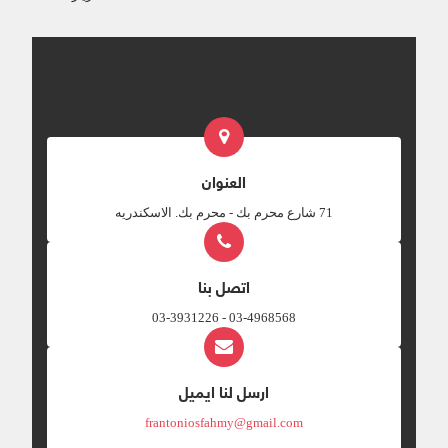
العنوان
‎71 شارع محرم بك - محرم بك. الاسكندريه
اتصل بنا
03-4968568 - 03-3931226
ارسل لنا ايميل
frantoniosfahmy@gmail.com