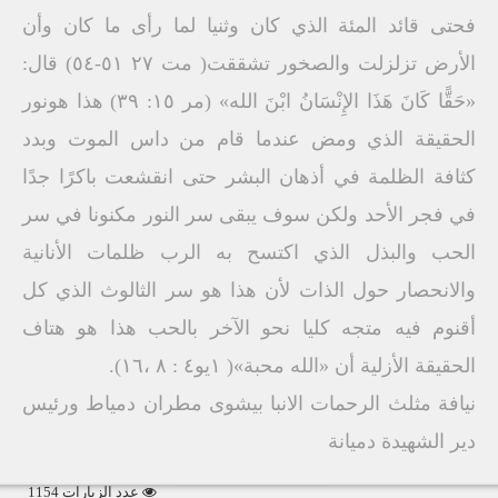
فحتى قائد المئة الذي كان وثنيا لما رأى ما كان وأن
الأرض تزلزلت والصخور تشققت( مت ۲۷ ٥١-٥٤) قال:
«حَقًّا كَانَ هَذَا الإِنْسَانُ ابْنَ الله» (مر ١٥: ۳۹) هذا هونور
الحقيقة الذي ومض عندما قام من داس الموت وبدد
كثافة الظلمة في أذهان البشر حتى انقشعت باكرًا جدًا
في فجر الأحد ولكن سوف يبقى سر النور مكنونا في سر
الحب والبذل الذي اكتسح به الرب ظلمات الأنانية
والانحصار حول الذات لأن هذا هو سر الثالوث الذي كل
أقنوم فيه متجه كليا نحو الآخر بالحب هذا هو هتاف
الحقيقة الأزلية أن «الله محبة»( ١يو٤ : ٨ ،١٦).
نيافة مثلث الرحمات الانبا بيشوى مطران دمياط ورئيس
دير الشهيدة دميانة
عدد الزيارات 1154