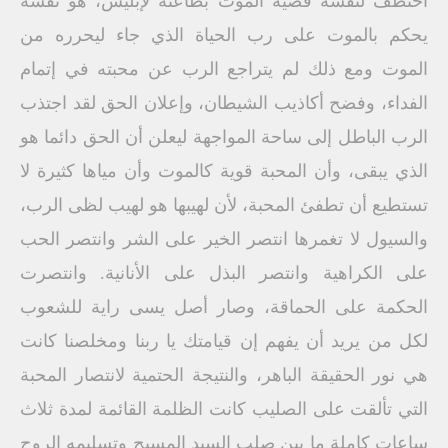
اختطف لنفسه قضية الموت بطاعته لإبليس، هو نفسه
يحكم بالموت على رب الحياة الذي جاء ليحرره من
الموت ومع ذلك لم يتراجع الرب عن محبته في إتمام
الفداء، وفضح أكاذيب الشيطان، وإعلان الحق لقد اجتذب
الرب الباطل إلى ساحة المواجهة ليعلن أن الحق دائما هو
الذي يبقى، وأن المحبة قوية كالموت وأن مياها كثيرة لا
تستطيع أن تطفئ المحبة، لأن لهيبها هو لهيب لظى الرب،
والسيول لا تغمرها انتصر الخير على الشر وانتصر الحب
على الكراهية وانتصر البذل على الأنانية. وانتصرت
الحكمة على الحماقة، وصار أصل يسى راية للشعوب
لكل من يريد أن يفهم إن قيامتك يا ربنا ومخلصنا كانت
هي نور الحقيقة الباهر، والنتيجة الحتمية لانتصار المحبة
التي تألقت على الصليب كانت الظلمة القائمة لمدة ثلاث
ساعات كاملة ما بين صلب السيد المسيح وتسليمه الروح