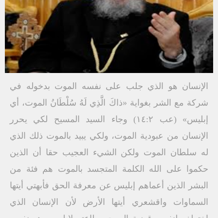
الإنسان هو الذي جلب على نفسه الموت بدخوله في
شركة مع الشر بغواية «ذاكَ الَّذِي لَهُ سُلْطَانُ الموت، أي
إبليس» (عب ١٤:٢) وجاء السيد المسيح لكي يحرر
الإنسان من عبودية الموت، ولكي يبيد بالموت ذلك الذي
له سلطان الموت ولكن الشيء العجيب حقا أن الذين
حكموا على الله الكلمة المتجسد بالموت هم فئة من
البشر الذين أعماهم إبليس عن معرفة الحق فأبهتي أيتها
السماوات واقشعري أيتها الأرض لأن الإنسان الذي