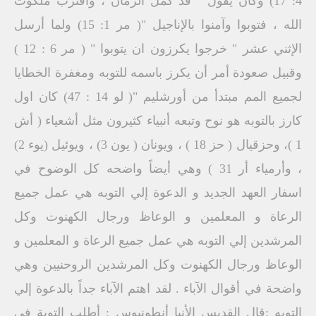
4: 17) وكان يقول " قد كمل الزمان ، واقترب ملكوت
الله ، فتوبوا وآمنوا بالإناجيل "( مر 1: 15) ولما أرسل
الإثني عشر " خرجوا يكرزون ان يتوبوا " ( مر 6 : 12 )
وقبيل صعودة أمر أن يكرز باسمه للتوبه ومغفرة الخطايا
لجميع المم مبتدأ من أورشليم "( لو 14 : 47) كان اول
كارز بالتوبه هو نوح وتبعه أنبياء كثيرون مثل أشعياء ( أش
1 )، وحزقيال ( حز 18 ) ، ويونان ( يون 3) ، ويوئيل (يوء 2)
، وأرمياء أر 31 ) وهي أيضاً واضحه كل الوضوح في
اسفار العهد الجديد و الدعوة إلي التوبه هي عمل جميع
الرعاة و المعلمين و الوعاظ ورجال الكهنوت وكل
المرشدين إلي التوبه هي عمل جميع الرعاة و المعلمين و
الوعاظ ورجال الكهنوت وكل المرشدين الروحنيين وهي
واضحة في أقوال الآباء . لقد اهتم الآباء جداً بالدعوة إلي
التوبه :قال القديس الأنبا أنطونيوس : أطلب التوبة في