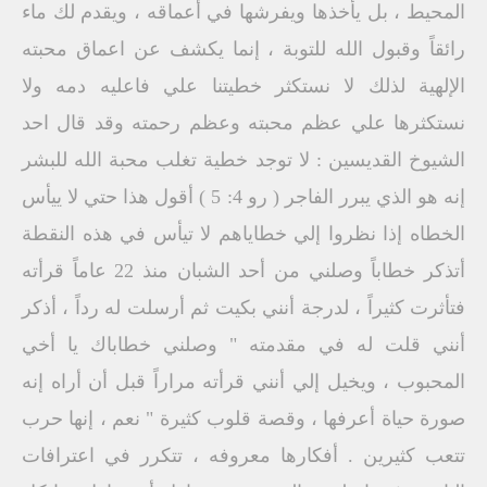
المحيط ، بل يأخذها ويفرشها في أعماقه ، ويقدم لك ماء
رائقاً وقبول الله للتوبة ، إنما يكشف عن اعماق محبته
الإلهية لذلك لا نستكثر خطيتنا علي فاعليه دمه ولا
نستكثرها علي عظم محبته وعظم رحمته وقد قال احد
الشيوخ القديسين : لا توجد خطية تغلب محبة الله للبشر
إنه هو الذي يبرر الفاجر ( رو 4: 5 ) أقول هذا حتي لا ييأس
الخطاه إذا نظروا إلي خطاياهم لا تيأس في هذه النقطة
أتذكر خطاباً وصلني من أحد الشبان منذ 22 عاماً قرأته
فتأثرت كثيراً ، لدرجة أنني بكيت ثم أرسلت له رداً ، أذكر
أنني قلت له في مقدمته " وصلني خطاباك يا أخي
المحبوب ، ويخيل إلي أنني قرأته مراراً قبل أن أراه إنه
صورة حياة أعرفها ، وقصة قلوب كثيرة " نعم ، إنها حرب
تتعب كثيرين . أفكارها معروفه ، تتكرر في اعترافات