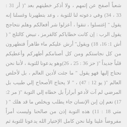
شعباً أصفح عن إثمهم ، ولا أذكر خطيتهم بعد "( أر 31 :
33 ، 34) وفي دعوته لنا للتوبة ، وعد بتطهيرنا وغسلنا إنه
يقول " إغتسلوا ، تنقوا ، أعزلوا شر أفعالكم وهلم نتحاجج
يقول الرب : إن كانت خطاياكم كالقرمز ، تبيض كالثلج " (
أش 1: 16، 18) ويقول" أرش عليكم ماء طاهراً فتطهرون
من كل نجاستكم ومن كل أصنامكم أطهركم وأعطيكم
قلباً جديداً "( حز 36 : 25 ، 26)وهو يدعونا للتوبة ، لأننا نحن
نحتاج إليها فهو يقول " ما جئت لأدين العالم ، بل لأخلص
العالم "( يو 12 : 47) ، " لا يحتاج الأصحاح إلي طبيب بل
المرضي لم آت لأدعو أبراراً بل خطاه إلي التوبة "( مر 2:
17) نعم إن إبن الإنسان جاء يطلب ويخلص ما قد هلك " (
متي 18 : 11) هذه التوبة إذن من صالحنا وليست أمراً
مفروضاً علينا ولنا نحن كامل الإختيار الله يدعونا للتوبة ثم