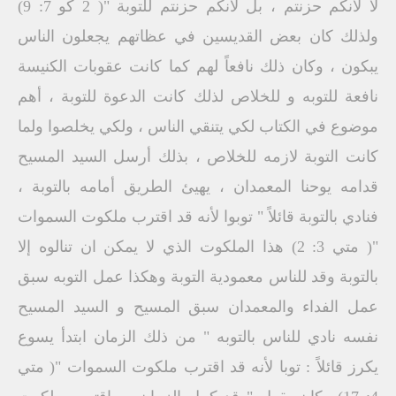
لا لأنكم حزنتم ، بل لأنكم حزنتم للتوبة "( 2 كو 7: 9)
ولذلك كان بعض القديسين في عظاتهم يجعلون الناس
يبكون ، وكان ذلك نافعاً لهم كما كانت عقوبات الكنيسة
نافعة للتوبه و للخلاص لذلك كانت الدعوة للتوبة ، أهم
موضوع في الكتاب لكي يتنقي الناس ، ولكي يخلصوا ولما
كانت التوبة لازمه للخلاص ، بذلك أرسل السيد المسيح
قدامه يوحنا المعمدان ، يهيئ الطريق أمامه بالتوبة ،
فنادي بالتوبة قائلاً " توبوا لأنه قد اقترب ملكوت السموات
"( متي 3: 2) هذا الملكوت الذي لا يمكن ان تنالوه إلا
بالتوبة وقد للناس معمودية التوبة وهكذا عمل التوبه سبق
عمل الفداء والمعمدان سبق المسيح و السيد المسيح
نفسه نادي للناس بالتوبه " من ذلك الزمان ابتدأ يسوع
يكرز قائلاً : توبا لأنه قد اقترب ملكوت السموات "( متي