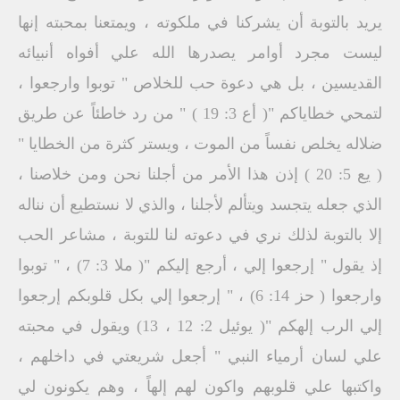
يريد بالتوبة أن يشركنا في ملكوته ، ويمتعنا بمحبته إنها
ليست مجرد أوامر يصدرها الله علي أفواه أنبيائه
القديسين ، بل هي دعوة حب للخلاص " توبوا وارجعوا ،
لتمحي خطاياكم "( أع 3: 19 ) " من رد خاطئاً عن طريق
ضلاله يخلص نفساً من الموت ، ويستر كثرة من الخطايا "
( يع 5: 20 ) إذن هذا الأمر من أجلنا نحن ومن خلاصنا ،
الذي جعله يتجسد ويتألم لأجلنا ، والذي لا نستطيع أن نناله
إلا بالتوبة لذلك نري في دعوته لنا للتوبة ، مشاعر الحب
إذ يقول " إرجعوا إلي ، أرجع إليكم "( ملا 3: 7) ، " توبوا
وارجعوا ( حز 14: 6) ، " إرجعوا إلي بكل قلوبكم إرجعوا
إلي الرب إلهكم "( يوئيل 2: 12 ، 13) ويقول في محبته
علي لسان أرمياء النبي " أجعل شريعتي في داخلهم ،
واكتبها علي قلوبهم واكون لهم إلهاً ، وهم يكونون لي