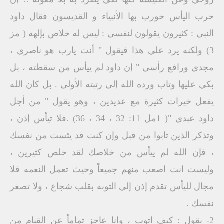
حرب اليأس حورب بها الأنبياء و القديسون فقال داود
النبي : كثيرون يقولون لنفسي : ليس له خلاص بإلهه ( مز
3) ولكنه يرد علي هذا فيقول " أنت يارب هو ناصري ،
مجدي ورافع رأسي " إن داود لم ييأس من سقطته ، بل
بكي عليها وتاب ورده الله إلي رتبته الأولي . بل كان الله
يفعل خيرات كثيرة مع عديدين ، وهو يقول " من أجل
داود عبدي "( 1مل 11: 32 ، 34 ، 36) .فلا تيأس إذن ،
وتذكر الذين تابوا من قبل وإن كنت قد يئست من نفسك
، فإن الله لم ييأس من خلاصك لقد خلص كثيرين ،
وليست انت اصعب منهم جميعاً وحيث تعمل النعمه فلا
مجال لليأس تقدم إذن إلي التوبه بقلب شجاع ، ولا تصغر
نفسك .
2- يقول : كيف اتوب ، وانا عاجز تماماً عن القيام من