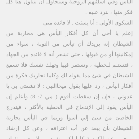
الناس وفي اسلئتهم الروحية وسنحاول أن نتناول هنا كل
فكر منها ، لنرد عليه .
الشكوى الأولى : أنا يسئت . لا فائده منى
إعلم يا أخي أن كل أفكار اليأس هي محاربة من
الشيطان إنه يريدك أن تيأس من التوبة ، سواء من
إمكانيتها أو من قبولها ، حتي تشعر أنه لا فائده من الجهاد
، فتستلم للخطية ، وتستمر فيها وتهلك نفسك فلا تسمع
للشيطان في شئ مما يقوله لك وكلما تحاربك فكرة من
أفكار اليأس ، رد عليها بقول ميخاالنبي : لا تشمتي بي يا
عدوتي ، فإن إن سقطت أقوم ( مي 7: 8) وأعلم إن
اليأس يقود إلي الإندماج في الخطية بالأكثر ، فيتدرج
الخاطئ من سئ إلي أسوأ وربما في اليأس يحاربة
الشيطان بأن يبعد عن أب اعترافه ، وعن كل إرشاد
روحي وعن الكنيسة كلها لكي ينفرد به بلا معونه !! إن