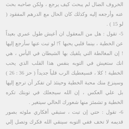
الخروف الضال لم يبحث كيف يرجع ، ولكن صاحبه بحث
عنه وأرجعه إليه وكذلك كان الحال مع الدرهم المفقود (
لو 15 ) .
5- تقول : هل من المعقول ان أعيش طول عمري بعيداً
عن الخطية ، بينما قلبي يحبها ؟! لو تبت عنها سأرجع إليها
! إن المغالطة التي يلقيك بها الشيطان في اليأس ، هي
انك ستعيش في التوبه بنفس هذا القلب الذي يحب
الخطية ! كلا ، فسيعطيك الرب قلباً جديداً ( حز 36 : 26 )
وسينزع منك محبة الخطية وحينئذ لن تفكر أن ترجع إليها
بل علي العكس ، إن الله سيجعلك في توبتك تكره
الخطية و تشمئز منها شعورك الحالي سيتغير .
6- تقول : حتي إن تبت ، ستبقي أفكاري ملوثه بصور
قديمه لا تخف ففي التوبه سينقي الله فكرك وتصل إلي