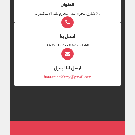
العنوان
‎71 شارع محرم بك - محرم بك. الاسكندريه
اتصل بنا
03-4968568 - 03-3931226
ارسل لنا ايميل
frantoniosfahmy@gmail.com