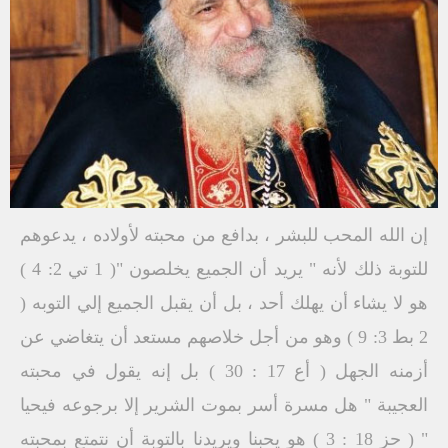
إن الله المحب للبشر ، بدافع من محبته لأولاده ، يدعوهم
للتوبة ذلك لأنه " يريد أن الجميع يخلصون "( 1 تي 2: 4 )
هو لا يشاء أن يهلك أحد ، بل أن يقبل الجميع إلي التوبه (
2 بط 3: 9 ) وهو من أجل خلاصهم مستعد أن يتغاضي عن
أزمنه الجهل ( أع 17 : 30 ) بل إنه يقول في محبته
العجيبة " هل مسرة أسر بموت الشرير إلا برجوعه فيحيا
" ( حز 18 : 3 ) هو يحبنا ويريدنا بالتوبة أن نتمتع بمحبته