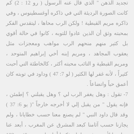
تجديد الذهن " الذي قال عنه الرسول ( رو 12 : 2) كم
كانت الصورة الرديئة التي في ذاكره أوغسطينوس ، وفي
ذاكره مريم القبطية ! ولكن الرب محاها ، ليتقدس الفكر
بمحبته وثق أن الذين عادوا للتوبه ، كانوا في حالة أقوي
بل كثير منهم منحهم الرب مواهب ومعجزات مثل
يعقوب المجاهد ، ومريم إبنه أخي إبراهيم المتوحد ،
ومريم القبطية و التائب محبته أكثر ، كالخاطئة التي أحبت
كثيراً ، لأنه غفر لها الكثير ( لو 7: 47 ) وداود في توبته كان
أعمق حباً واتضاعاً .
7- تقول : وهل يغفر الرب لي ؟ وهل يقبلني ؟ إطمئن ،
فإنه يقول " من يقبل إلي لا أخرجه خارجاً "( يو 6: 37 )
وقد قال داود النبي " لم يصنع معنا حسب خطايانا ، ولم
يجازنا حسب آثامنا كبعد المشرق عن المغرب ، أبعد عنا