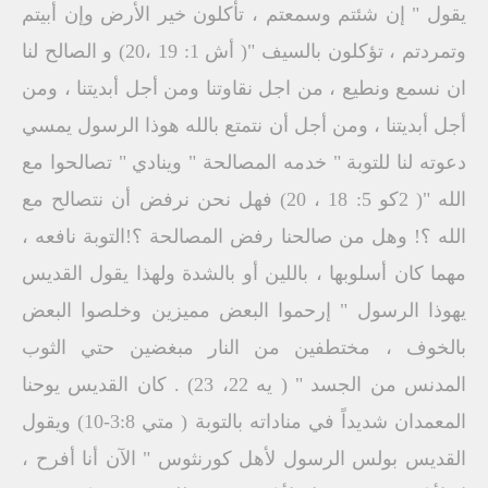
يقول " إن شئتم وسمعتم ، تأكلون خير الأرض وإن أبيتم
وتمردتم ، تؤكلون بالسيف "( أش 1: 19 ،20) و الصالح لنا
ان نسمع ونطيع ، من اجل نقاوتنا ومن أجل أبديتنا ، ومن
أجل أبديتنا ، ومن أجل أن نتمتع بالله هوذا الرسول يمسي
دعوته لنا للتوبة " خدمه المصالحة " وينادي " تصالحوا مع
الله "( 2كو 5: 18 ، 20) فهل نحن نرفض أن نتصالح مع
الله ؟! وهل من صالحنا رفض المصالحة ؟!التوبة نافعه ،
مهما كان أسلوبها ، باللين أو بالشدة ولهذا يقول القديس
يهوذا الرسول " إرحموا البعض مميزين وخلصوا البعض
بالخوف ، مختطفين من النار مبغضين حتي الثوب
المدنس من الجسد " ( يه 22، 23) . كان القديس يوحنا
المعمدان شديداً في مناداته بالتوبة ( متي 3:8-10) ويقول
القديس بولس الرسول لأهل كورنثوس " الآن أنا أفرح ،