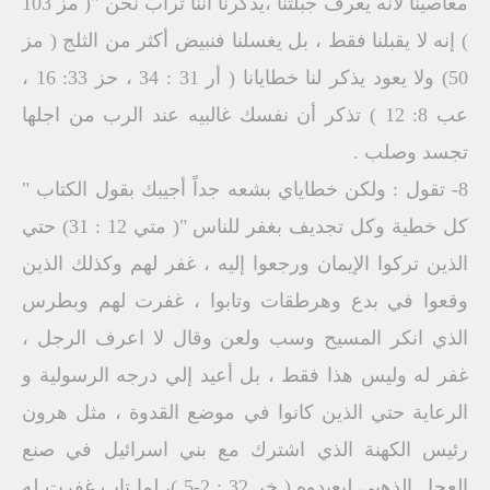
معاصينا لأنه يعرف جبلتنا ،يذكرنا أننا تراب نحن "( مز 103
) إنه لا يقبلنا فقط ، بل يغسلنا فنبيض أكثر من الثلج ( مز
50) ولا يعود يذكر لنا خطايانا ( أر 31 : 34 ، حز 33: 16 ،
عب 8: 12 ) تذكر أن نفسك غالبيه عند الرب من اجلها
تجسد وصلب .
8- تقول : ولكن خطاياي بشعه جداً أجيبك بقول الكتاب "
كل خطية وكل تجديف بغفر للناس "( متي 12 : 31) حتي
الذين تركوا الإيمان ورجعوا إليه ، غفر لهم وكذلك الذين
وقعوا في بدع وهرطقات وتابوا ، غفرت لهم وبطرس
الذي انكر المسيح وسب ولعن وقال لا اعرف الرجل ،
غفر له وليس هذا فقط ، بل أعيد إلي درجه الرسولية و
الرعاية حتي الذين كانوا في موضع القدوة ، مثل هرون
رئيس الكهنة الذي اشترك مع بني اسرائيل في صنع
العجل الذهبي ليعبدوه ( خر 32 : 2-5 )، لما تاب غفرت له