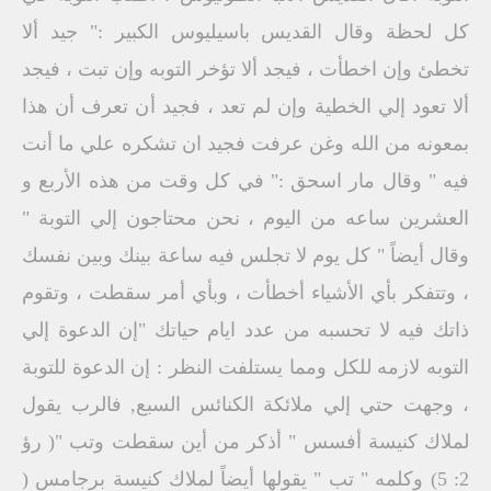
كل لحظة وقال القديس باسيليوس الكبير :" جيد ألا
تخطئ وإن اخطأت ، فيجد ألا تؤخر التوبه وإن تبت ، فيجد
ألا تعود إلي الخطية وإن لم تعد ، فجيد أن تعرف أن هذا
بمعونه من الله وغن عرفت فجيد ان تشكره علي ما أنت
فيه " وقال مار اسحق :" في كل وقت من هذه الأربع و
العشرين ساعه من اليوم ، نحن محتاجون إلي التوبة "
وقال أيضاً " كل يوم لا تجلس فيه ساعة بينك وبين نفسك
، وتتفكر بأي الأشياء أخطأت ، وبأي أمر سقطت ، وتقوم
ذاتك فيه لا تحسبه من عدد ايام حياتك "إن الدعوة إلي
التوبه لازمه للكل ومما يستلفت النظر : إن الدعوة للتوبة
، وجهت حتي إلي ملائكة الكنائس السبع, فالرب يقول
لملاك كنيسة أفسس " أذكر من أين سقطت وتب "( رؤ
2: 5) وكلمه " تب " يقولها أيضاً لملاك كنيسة برجامس (