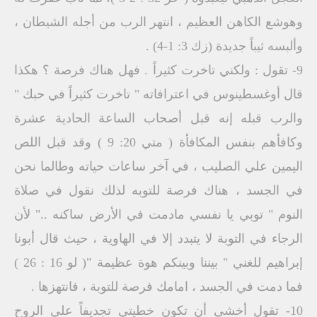
وهوشع الكاهن العظيم ، انتهر الرب من أجله الشيطان ،
وألبسه ثيباً جديدة (زك 3: 1-4) .
9- تقول : ولكني تاخرت كثيراً . فهل هناك فرصة ؟ هكذا
قال أوغسطينوس في اعترافاته " تاخرت كثيراً في حبك "
والرب قبله إنه قبل أصحاب الساعة الحادية عشرة
وكافأهم بنفس المكافأة ( متي 20: 9 ) وقد قبل اللص
اليمين علي الصليب ، في آخر ساعات حياته وطالما نحن
في الجسد ، هناك فرصة للتوبه لذلك نقول في صلاة
النوم " توبي يا نفسي مادمت في الأرض ساكنه .." لأن
الرجاء في التوبة لا يتبدد إلا في الهاوية ، حيث قال أبونا
إبراهيم للغني " بيننا وبينكم هوة عظيمة "( لو 16 : 26 )
فما دمت في الجسد ، امامك فرصة للتوبة ، فانتهزها .
10- تقول أخشي أن تكون خطيتي تجديفاً علي الروح