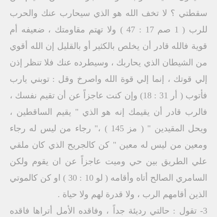
سقطتي ؟ لا تخف الله هو الذي سيحارب عنك والحرب
للرب ( 1 صم 17 : 47 ) ولا تهتم مقاومتك ، ضعيفه أم
قوية فالله قادر أن يخلص بالكثير أو بالقليل إن الله أقوي
من الشيطان الذي يحاربك ، وسيطرده عنك فلا تنظر إذن
إلي قوتك ، إنما إلي قوة الله واصرخ وقل : توبني يارب
فأتوب ( أر 31 : 18) وإن كنت عاجزاً عن أن تقيم نفسك ،
فالرب قادر أن يقيمك إنه هو الذي " يقيم الساقطين ،
ويحل المقيدين " ( مز 145 ) ،" رجاء من ليس له رجاء
ومعين من ليس له معين " كن كالجريح الذي كان ملقي
علي الطريق بين حي وميت عاجزاً عن ان يقوم ولكن
السامري الصالح أتاه وأقامه ( لو 10 : 30 ) او كن كالموتي
الذين أقامهم الرب ، ولا قدرة لهم ولا حياة .
3- تقول : حالتي رديئة جداً ، وفاقده الأمل أتراها فاقده