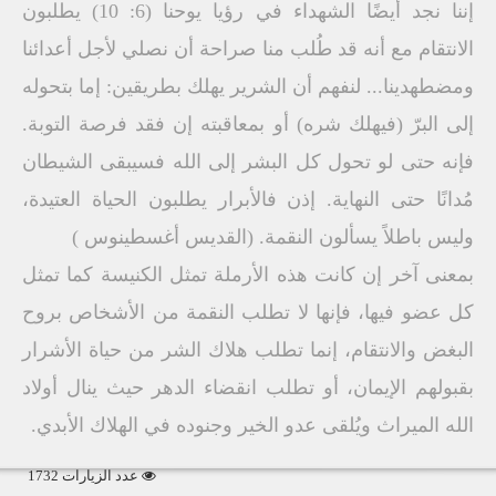
إننا نجد أيضًا الشهداء في رؤيا يوحنا (6: 10) يطلبون
الانتقام مع أنه قد طُلب منا صراحة أن نصلي لأجل أعدائنا
ومضطهدينا... لنفهم أن الشرير يهلك بطريقين: إما بتحوله
إلى البرّ (فيهلك شره) أو بمعاقبته إن فقد فرصة التوبة.
فإنه حتى لو تحول كل البشر إلى الله فسيبقى الشيطان
مُدانًا حتى النهاية. إذن فالأبرار يطلبون الحياة العتيدة،
وليس باطلاً يسألون النقمة. (القديس أغسطينوس )
بمعنى آخر إن كانت هذه الأرملة تمثل الكنيسة كما تمثل
كل عضو فيها، فإنها لا تطلب النقمة من الأشخاص بروح
البغض والانتقام، إنما تطلب هلاك الشر من حياة الأشرار
بقبولهم الإيمان، أو تطلب انقضاء الدهر حيث ينال أولاد
الله الميراث ويُلقى عدو الخير وجنوده في الهلاك الأبدي.
عدد الزيارات 1732