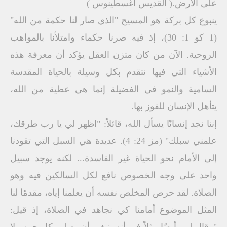
على الأرض.( القديس أغسطينوس )
ينبوع كل بركة هو المسيح "الذي صار لنا حكمة من الله"
(1 كو 1: 30)، إذ فيه صرنا حكماء وامتلأنا بالمواهب
الروحية. الآن من كان متزن العقل يؤكد أن معرفة هذه
الأشياء التي فيها نتقدم بكل وسيلة بالحياة المقدسة
السامية والنمو في الفضيلة إنما هي عطية من الله،
يتأهل الإنسان للفوز بها.
إننا نجد إنسانًا يسأل الله، قائلاً: "اظهر لي يا رب طرقك،
علمني سبلك" (مز 24: 4). عديدة هي السبل التي تقودنا
إلى الأمام نحو الحياة غير الفاسدة... لكنه يوجد سبيل
واحد على وجه الخصوص نافع لكل السالكين فيه وهو
الصلاة. لقد حرص المخلص نفسه أن يعلمنا إياه، مقدمًا لنا
المثل الموضوع أمامنا كي نجاهد في الصلاة، إذ قيل: