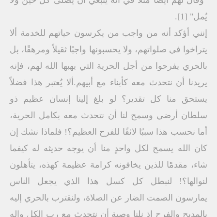
"وقال لهم أيضًا مثلاً في أنه ينبغي أن يصلى كل حين ولا
يُمل" [1].
إنني أؤكد أنه من واجب من يكرسون حياتهم للخدمة ألا
يتراخوا في صلواتهم، ولا يحسبونها واجبًا ثقيلاً ومرهقًا، بل
بالحري يفرحوا من أجل الحرية التي يهبها الله لهم، فإنه
يريدنا أن نتحدث معه كأبناء مع أبيهم.ألا يُعتبر هذا فضلاً
يستحق منا كل تقدير؟ لو بلغ إلينا إنسان عظيم ذو
سلطان أرضي وسمح لنا أن نتحدث معه بكامل الحرية،
أما نحسب هذا سببًا لائقًا للفرح العظيم؟! فلماذا نشك إن
كان الله يسمح لكل واحدٍ منا أن يوجه حديثه له كيفما
شاء، مقدمًا للذين يخافونه كرامة عظيمة كهذه، يتأهلون
لنوالها؟! لنبطل كل كسل هذا الذي يجعل الناس
يمارسون الصمت الضار عن الصلاة، ولنقترب بالحري إليه
بالمديح والفرح إذ نلنا وصية أن نتحدث مع رب الكل وإله