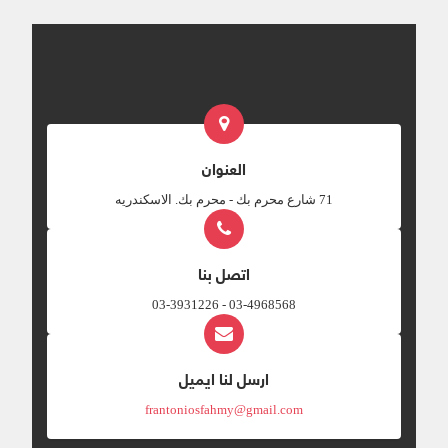
العنوان
‎71 شارع محرم بك - محرم بك. الاسكندريه
اتصل بنا
03-4968568 - 03-3931226
ارسل لنا ايميل
frantoniosfahmy@gmail.com