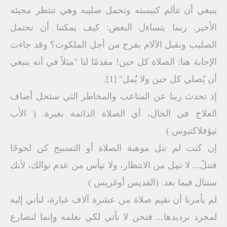
ينبغي أن تتألم كنيسته وتحمل صليبه وهي تنتظر مجيئه
الأخير. ربما يتساءل البعض: كيف يمكننا أن نحتمل
الصليب ونقبل الآلام بفرح من أجل الملكوت؟ وقد جاءت
الإجابة هنا: الصلاة كل حين! مقدمًا لنا "مثلاً في أنه ينبغي
أن يُصلي كل حين ولا يُمل" [1].
إذ تحدث ربنا عن المتاعب والمخاطر التي ستحل أضاف
العلاج في الحال، أي الصلاة الدائمة بغيرة. ( الأب
ثيؤفلاكتيوس )
إن كنت لم تنل موهبة الصلاة أو التسبيح كن لجوجًا
فتنلْ... لا تمِل من الانتظار، ولا تيأس من عدم نوالك، لأنك
ستنال فيما بعد. (القديس أوغريس )
لم يأمرنا أن نقيم صلاة من عشرة آلاف عبارة، لنأتي إليه
لمجرد ترديدها... فنحن لا نأتي لكي نعلمه وإنما لنصارع