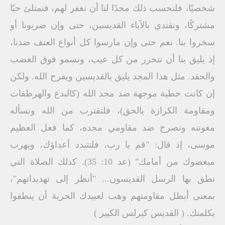
شخصيًا، فلنحسب ذلك مجدًا لنا أن نغفر لهم، فنمتلئ حبًا
مشتركًا، ونقتدي بالآباء القديسين، حتى وإن ضربونا أو
سخروا بنا. نعم حتى وإن مارسوا كل أنواع العنف ضدنا،
إذ يليق بنا أن نتحرر من كل عيب، ونسمو فوق الغضب
والحقد. مثل هذا المجد يليق بالقديسين ويفرح الله. ولكن
إن كانت خطية موجهة ضد مجد الله (كالبدع والهرطقات
ومقاومة الكرازة بالحق)، فلنقترب من الله ونسأله
معونته ونصرخ ضد مقاومي مجده، كما فعل العظيم
موسى، إذ قال: "قم يا رب، فلتتبدد أعداؤك، ويهرب
مبغضوك من أمامك" (عد 10: 35). كذلك الصلاة التي
نطق بها الرسل القديسون... "أنظر إلى تهديداتهم"،
بمعنى أبطل مقاومتهم وهب لعبيدك الحرية أن ينطقوا
بكلمتك. ( القديس كيرلس الكبير )