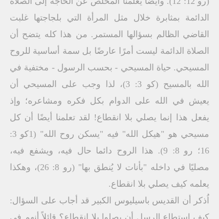
(رو 12: 12). وأيضًا يعلمنا المخلص عن الحاجة إلى الصلاة
الدائمة بمثابرة خلال مثل المرأة التي بلجاجتها غلبت
القاضي الظالم بسؤالها المستمر. من هذا كله يتضح أن
الصلاة الدائمة ليست أمرًا عارضًا بل سمة أساسية للروح
المسيحي. حياة المسيحي - بحسب الرسول - مختفية في
الله بالمسيح (كو 3: 3)، لذا وجب على المسيحي أن
يعيش في الله على الدوام بكل فكره ومشاعره؛ وإذ
يفعل هذا إنما يصلي بلا انقطاع! لقد تعلمنا أيضًا أن كل
مسيحي هو "هيكل الله" فيه "يسكن روح الله" (1كو 3:
16؛ رو 8: 9). هذا الروح دائما حال فيه، ويشفع فيه،
مصليًا في داخله "بأنات لا يُنطق بها" (رو 8: 26)، وهكذا
يعلمه كيف يصلي بلا انقطاع.
اُذكر أن القديس باسيليوس الكبير قد أجاب على السؤال:
كيف استطاع الرسل أن يصلوا بلا انقطاع؟ قائلاً أنهم في