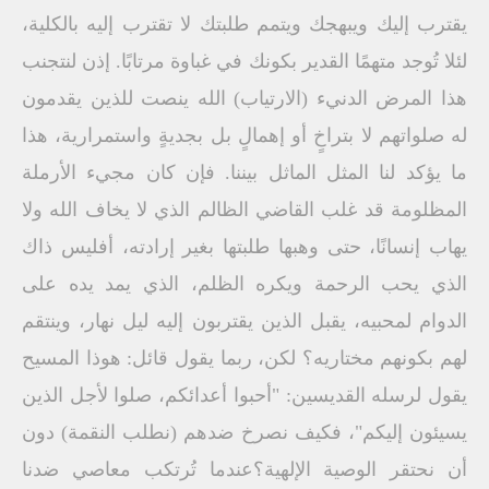
يقترب إليك ويبهجك ويتمم طلبتك لا تقترب إليه بالكلية،
لئلا تُوجد متهمًا القدير بكونك في غباوة مرتابًا. إذن لنتجنب
هذا المرض الدنيء (الارتياب) الله ينصت للذين يقدمون
له صلواتهم لا بتراخٍ أو إهمالٍ بل بجديةٍ واستمرارية، هذا
ما يؤكد لنا المثل الماثل بيننا. فإن كان مجيء الأرملة
المظلومة قد غلب القاضي الظالم الذي لا يخاف الله ولا
يهاب إنسانًا، حتى وهبها طلبتها بغير إرادته، أفليس ذاك
الذي يحب الرحمة ويكره الظلم، الذي يمد يده على
الدوام لمحبيه، يقبل الذين يقتربون إليه ليل نهار، وينتقم
لهم بكونهم مختاريه؟ لكن، ربما يقول قائل: هوذا المسيح
يقول لرسله القديسين: "أحبوا أعدائكم، صلوا لأجل الذين
يسيئون إليكم"، فكيف نصرخ ضدهم (نطلب النقمة) دون
أن نحتقر الوصية الإلهية؟عندما تُرتكب معاصي ضدنا