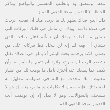
معه، ونلتصق به بالطلب المستمر والتواضع وتذكر
الخطايا. ( القديس يوحنا الذهبي الفم )
ذاك الذي فداك يظهر لك ما يريده منك أن تفعله؛ يريدك
في صلاة دائمة؛ يودك أن تتأمل في قلبك البركات التي
تصلي من أجلها؛ يريدك أن تسأله فتنال صلاحه الذي
يشتاق أن يهبه لك إنه لن يبخل قط ببركاته على من
يصلي، لكنه برحمته يحث البشر ألا يملوا في الصلاة تقبل
تشجيع الرب لك بفرحٍ، ولترد أن تتمم ما يأمر به وأن
تكف عما يمنعك عنه أخيرًا، تأمل ما يوهب لك من امتياز
مغبوط، أنك تتحدث مع الله في صلواتك، مظهرًا له
احتياجاتك، فإنه يجيبك لا بكلمات وإنما برحمته، إذ هو لا
يستخف بالسؤالات، وهو لا يمل إلا إن توقفت أنت
القديس يوحنا الذهبي الفم