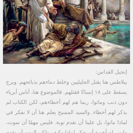
إنجيل القداس:
بيلاطس هنا يقتل الجليليين وخلط دماءهم بذبائحهم. وبرج
يسقط على ١٨ إنسانًا فقتلهم. فالموضوع هنا، أناس أبرياء
دون ذنب وماتوا، ربما هم لهم أخطاءهم، لكن الكتاب لم
يذكر لهم أخطاء. والسيد المسيح يعلم هنا أن لا نفكر في
لماذا ماتوا، بل علينا أن نقدم توبة. فليس مهمًا أن نموت،
وليس له أهمية أن نفكر لماذا وكيف،ولكن المهم أن نقدم