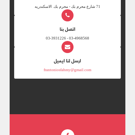
‎71 شارع محرم بك - محرم بك. الاسكندريه
اتصل بنا
03-4968568 - 03-3931226
ارسل لنا ايميل
frantoniosfahmy@gmail.com