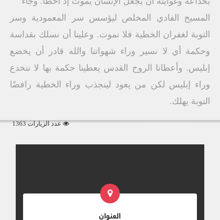
بخداعه وغوايته أن يجعل الإنسان يموت إذ أخطأ. وجاء
المسيح الفادي المخلص ليؤسس سر المعمودية وسر
التوبة لغفران الخطية فلا نموت. وعلينا أن نسلك بقداسة
وحكمة أي لا نسير وراء شهواتنا والله قادر أن يخضع
إبليس. وأعطانا الروح القدس يعطينا حكمة بها لا ننخدع
وراء إبليس لكن من يعود لينجذب وراء الخطية رافضًا
التوبة يهلك.
عدد الزيارات 1363
العنوان