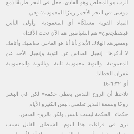
الرب هو المخلص وهو الفادي. جعل في البحر طريقًا (مع
موسى في البحر الأحمر رمزًا للمعمودية) وفي
المياه القوية مسلكًا= أي المعمودية. وأولى البأس
فيضطجعون= هم الشياطين هم الآن تحت الأقدام
ومصيرهم الهلاك الأبدي.أنا أنا هو الماحي معاصيك وأثامك
لا أذكرها= إنجيل القداس عن التوبة وإنجيل الأحد عن
المعمودية. والتوبة معمودية ثانية. وبالتوبة والمعمودية
غفران الخطايا.
أي ٦:٣٢-16
نلاحظ أن الروح القدس يعطي حكمة= لكن في البشر
روحًا ونسمة القدير تعلمني. ليس الكثيرو الأيام
حكماء= الحكمة ليست بالسن ولكن بالروح القدس.
نرى في قراءات هذا اليوم: الشيطان القاتل تسبب