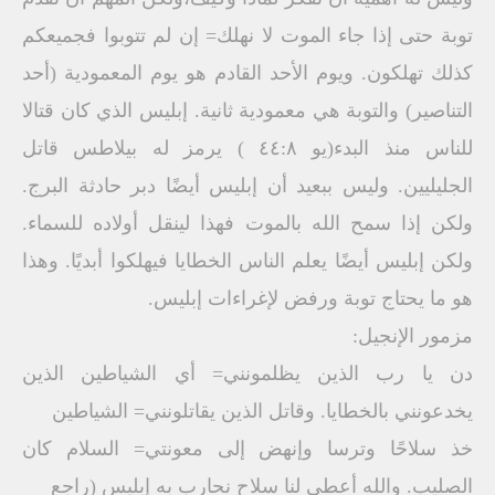
توبة حتى إذا جاء الموت لا نهلك= إن لم تتوبوا فجميعكم
كذلك تهلكون. ويوم الأحد القادم هو يوم المعمودية (أحد
التناصير) والتوبة هي معمودية ثانية. إبليس الذي كان قتالا
للناس منذ البدء(يو ٤٤:٨ ) يرمز له بيلاطس قاتل
الجليليين. وليس ببعيد أن إبليس أيضًا دبر حادثة البرج.
ولكن إذا سمح الله بالموت فهذا لينقل أولاده للسماء.
ولكن إبليس أيضًا يعلم الناس الخطايا فيهلكوا أبديًا. وهذا
هو ما يحتاج توبة ورفض لإغراءات إبليس.
مزمور الإنجيل:
دن يا رب الذين يظلمونني= أي الشياطين الذين
يخدعونني بالخطايا. وقاتل الذين يقاتلونني= الشياطين
خذ سلاحًا وترسا وإنهض إلى معونتي= السلام كان
الصليب. والله أعطى لنا سلاح نحارب به إبليس (راجع