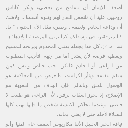
أضعف الإيمان أن نسامح من يخطىء ولكن كأناس
روحيين علينا أن نلتمس العذر لهم ونلوم أنفسنا .. ولاشك
أن وداعة الخادم ولطفه.. وصبره مثل الأم الحنون " بل
كنا مترفقين في وسطكم كما تربي المرضعة اولادها" (1
تس 2: 7). كل هذا يجعله يقتنى المخدوم ويربحه للمسيح
ويعطيه فرصة لأن يعتذر أما من جهة التأديب المطلوب
من الراعى أو الخادم فليكن بحب خالص وليس كمن
ينتقم لنفسه ويثأر لكرامته، فالغرض من المحاكمة هو
الوصول للحق وبالتالي فإن الهدف من العقوبة هو
الإصلاح، إذ يجوز العقاب برفق، لأن الراعى هو طبيب لا
قاضى، وعندما تحاكم الكنيسة شخص ما فإنها تهب كلها
للصلاة لأجله حتى لا يفنى إيمانه.
نيافة الحبر الحليل الأنبا مكاريوس أسقف عام المنيا وأبو