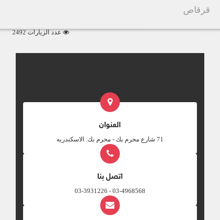
قرقاص
عدد الزيارات 2492
العنوان
‎71 شارع محرم بك - محرم بك. الاسكندريه
اتصل بنا
03-4968568 - 03-3931226