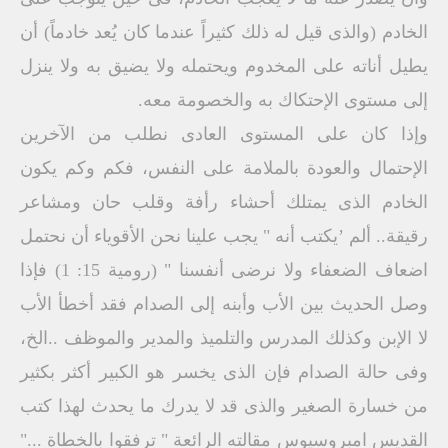
الخادم (والذى قيل له ذلك كثيراً عندما كان يُعد خادماً) أن
يطيل أناته على المخدوم ويحتمله ولا يضيق به ولا ينزل
إلى مستوى الإحتكاك به والخصومة معه.
وإذا كان على المستوى العادى نطلب من الآخرين
الإحتمال والعودة بالملامة على النفس، فكم وكم يكون
الخادم الذى يمتلك أحشاء رأفة وقلب حان ومشاعر
رقيقة.. ألم ’يكتب أنه " يجب علينا نحن الأقوياء أن نحتمل
اضعاف الضعفاء ولا نرضى أنفسنا " (رومية 15: 1) فإذا
وصل الحديث بين الأب وأبنه إلى الصدام فقد أخطأ الأب
لا الإبن وكذلك المدرس والتلميذ والمدير والموظف ..الخ،
وفى حالة الصدام فإن الذى يخسر هو الكبير أكثر بكثير
من خسارة الصغير والذى قد لا يدرك ما يحدث لهذا كتب
القديس امبروسيوس مقالته الرائعة " ترفقوا بالخطاة ..."