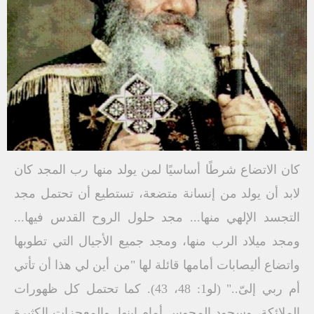
كان الاتضاع شرطًا أساسيًا لمن يولد منها رب المجد كان
لابد أن يولد من إنسانة متضعة، تستطيع أن تحتمل مجد
التجسد الإلهي منها... مجد حلول الروح القدس فيها...
ومجد ميلاد الرب منها، ومجد جميع الأجيال التي تطوبها
واتضاع أليصابات أمامها قائلة لها "من أين لي هذا أن تأتي
أم ربي إلىّ.." (لو1: 48، 43). كما تحتمل كل ظهورات
الملائكة، وسجود المجوس أمام ابنها. والمعجزات الكثيرة