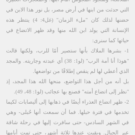
التي حدثت من ابنها في أرض مصر، بل نور هذا الابن في
حضنها لذلك كان "ملء الزمان" (غل4: 4) ينتظر هذه
الإنسانة التي يولد ابن الله منها وقد ظهر الاتضاع في
حياتها كما سنرى:
1- بشرها الملاك بأنها ستصير أمًا للرب، ولكنها قالت
"هوذا أنا أمة الرب" (لو1: 38) أي عبدته وجاريته. والمجد
الذي أعطي لها لم ينقص إطلاقًا من تواضعها.
بل أنه من أجل هذا التواضع، منحها الله هذا المجد، إذ
"نظر إلى اتضاع أمته" فصنع بها عجائب (لو1: 48، 49).
2- ظهر اتضاع العذراء أيضًا في ذهابها إلى أليصابات لكيما
تخدمها في فترة حبلها. فما أن سمعت أنها حُبلى- وهي
في الشهر السادس- حتى سافرت إليها في رحلة شاقة
عبر الجبال. وبقيت عندها ثلاثة أشهر، حتى تمت أيامها