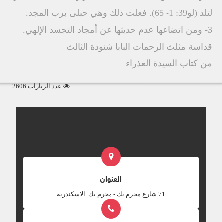
لتلد (لو39: 1- 65). فعلت ذلك وهي حبلى برب المجد.
3- ومن اتضاعها عدم حديثها عن أمجاد التجسد الإلهي.
قداسة مثلث الرحمات البابا شنودة الثالث
من كتاب السيدة العذراء
عدد الزيارات 2606
العنوان
‎71 شارع محرم بك - محرم بك. الاسكندريه