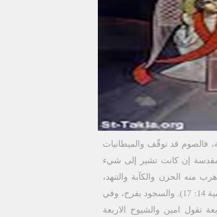
ة، فالصوم قد توقّف والميطانيات
مقدسة إن كانت تشير إلى شيء
هرب منه الحزن والكآبة والتنهد،
فالطعام روحي "لان ليس ملكوت الله أكلاً و شربًا بل هو بر وسلام وفرح في الروح القدس (رومية 14: 17). والسجود بفرح، وفي
ة تقول امين والشيوخ الاربعة