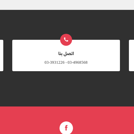
اتصل بنا
03-4968568 - 03-3931226