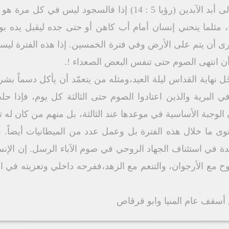
والعشرون خروا وسجدوا للحي إلى أبد الآبدين (رؤيا 5 : 14) إذا ف
 مثلما ينحني إنسان أمام أب كاهن أو حتى جده ليقبل يده بو
 أن يتم على الأرض وفي فترة الخمسين. إذا هذه الفترة ليست 
 انتهى الصوم حتى تنفس البعض الصعداء !.
 نهاية القداس ليلة العيد،ومثله من يتعمّد أن يأكل دسماً بشر
ي البرية والذين اعتادوا الصوم حتى الثالثة كل يوم، فإذا ح
جبة الأساسية في موعدها عند الثالثة، بل منهم من كان له تدب
 ما خلال هذه الفترة بل وعمل عدد من الميطانيات أيضاً. ف
ة في استئناف الجهاد الروحي في صوم الآباء الرسل. إن الإن
 مع الأرجوان، والتنعم مع الزهد،ففرحه داخلي وتعزيته في الم
س أسقف عام المنيا وابو قرقاص