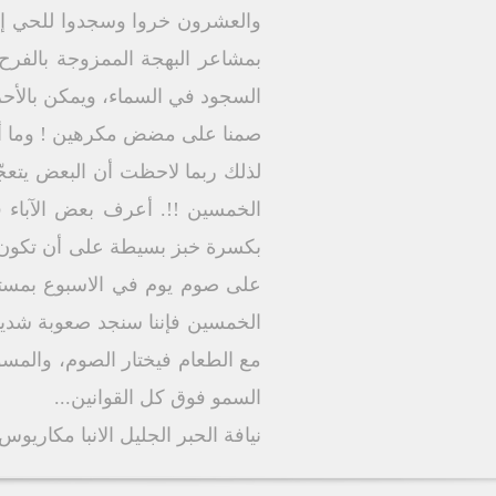
بمشاعر البهجة الممزوجة بالفرح،
السجود في السماء، ويمكن بالأحرى
صمنا على مضض مكرهين ! وما أن
لذلك ربما لاحظت أن البعض يتعجّل
الخمسين !!. أعرف بعض الآباء ف
بكسرة خبز بسيطة على أن تكون الو
على صوم يوم في الاسبوع بمستوى
الخمسين فإننا سنجد صعوبة شديد
مع الطعام فيختار الصوم، والمسوح
السمو فوق كل القوانين...
نيافة الحبر الجليل الانبا مكاريو