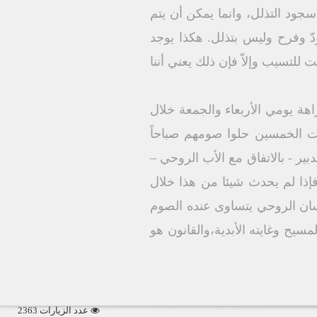
السجود ليس في كل مرة هو سجود التذلل، وانما يمكن أن يتم
دّ وفرح وليس بتذلل. هكذا يوجد
للتسيب وإلاّ فإن ذلك يعني أننا
اهة يومي الأربعاء والجمعة خلال
لت الخمسين حلوا صومهم صباحاً
ير - بالاتفاق مع الأب الروحي –
إذا لم يحدث شيئا من هذا خلال
سان الروحي يتساوى عنده الصوم
سيح وغايته الأبدية،والقانون هو
عدد الزيارات 2363