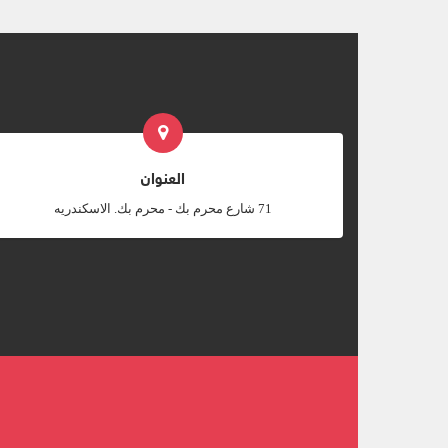
العنوان
‎71 شارع محرم بك - محرم بك. الاسكندريه