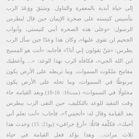
إلى حياة أبدية بالمغفرة والتناول. وسَبَقَ ووَعَدَ الرب
بتأسيس كنيسته على صخرة الإيمان حين قال لبطرس
الرسول: «وعلى هذه الصخرة أبني كنيستي، وأبواب
الجحيم لن تقوى عليها»، وكان هذا وعدًا حين سأل الرب
بطرس: «مَنْ تقولون إني أنا؟» فأجابه: «أنت هو المسيح
ابن الله الحي»، فكافأه الرب بهذا الوعد: «... وأعطيك
مفاتيح ملكوت السموات، وما تربطه على الأرض يكون
مربوطًا في السموات، وما تحله على الأرض يكون
محلولًا في السموات» (مت16: 16-18).وبعد القيامة جاء
وقت التنفيذ للوعد بالتكليف، حين التقى الرب ببطرس
بعد القيامة وقال له: «أتحبني؟»، فأجاب: «أنت تعلم أني
أحبك»، فكلّفة قائلًا: «أرعَ خرافي» (يو21: 15) وحدث هذا
ثلاث مرات... وهذا يؤكد فعل القيامة في حياة