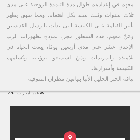
معهم في إعدادهم طوال مدة التلمذة الروحية على مدى
ثلاث سنوات وثلث سنة بكل اهتمام. ومما سبق يظهر
تأثير القيامة على الكنيسة التى بدأت بالرسل القديسين
ومَنْ معهم. هذه السطور مجرد نموذج لظهورات الرب
الإحدي عشر على مدى أربعين يومًا، يبعث الحياة في
تلاميذه والمريمات ومَنْ استمتعوا برؤيته، ويُسلمهم
الكنيسة وأسرارها..
نيافة الحبر الجليل الأنبا بنيامين مطران المنوفية
عدد الزيارات 2263