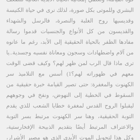
البشري وللموتى بكل صورة، لذلك نرى في حياة الكنيسة
وقديسيها روح الغلبة والنصرة، فالرسل والشهداء
والقديسون من كل الأنواع والجنسيات قدموا رسالة
مفادها الظفر بالحياة الحقيقية إلى الأبد، رغم ما عانوه
من آلام واضطهادات وسجون ومعاناة نفسيه وجسدية..يا
ترى ماذا قال الرب لمن ظهر لهم؟ وكيف قضى الوقت
معهم في ظهوراته لهم؟1) أسس مع التلاميذ سر
الكهنوت والمغفرة: حتى تصير القيامة خبرة حقيقية من
السقوط في الخطية إلى النهوض، ونفخ في وجوههم
ليقبلوا الروح القدس لمغفرة خطايا الشعب للذي يقدم
التوبة الحقيقية، وهنا سر الكهنوت مرتبط بسر التوبة
والاعتراف المرتبط أيضًا بتقديم الذبيحة الإفخارستية،
وكل هذا لتحويل الموت الأبدي الذي هو مصير الأشرار،