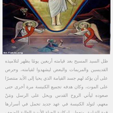
ظل السيد المسيح بعد قيامته أربعين يومًا يظهر لتلاميذه
القديسين والمريمات والبعض ليشهدوا لقيامته، وحرص
على أن يؤكد لهم جسد القيامة الذي يحيا إلى الأبد منتصرًا
على الموت، وكان هدفه تجميع الكنيسة مرة أخرى حتى
صعوده ليأتي الروح القدس ويحل على الرسل ومَنْ
معهم، لتولد الكنيسة في عهد جديد تحمل في أسرارها
قوة القيامة، وتعطي إمكانية الحياة الأبدية الغالية للضعف