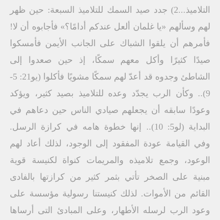
التلاميذ...2) جدد صيد السمك للتلاميذ السبعة: حين ظهر
لهم وسألهم «يا غلمان ألعل عندكم أدامًا؟» فأجابوه أن لا!
فأمرهم أن يلقوا الشباك على الجانب الأيمن فأمسكوا
صيدًا كثيرًا وأكل معهم سمكًا، إذ حين صعدوا إلى
الشاطئ وجدوه قد أعدّ لهم سمكًا مشويًا فأكلوا (يو21: 5-
9).. وكأن الرب يجدّد وعده للتلاميذ بصيد كثير، ويؤكد
وعودًا سابقه أن يجعلهم صيادي الناس حين دعاهم في
البداية (لو5: 10).. إنها خطوة هامه في كرازة الرسل.
وفي القيامة عودة المفقود إلى الوجود، لذلك أعاد لهم
الوعود، وجمع تلاميذه والمريمات كنواة لكنيسة قوية
مبنية على الصخر تأتي بثمر كثير من كرازتها بالفادى
القائم من الأموات. لذلك كنيستنا رسولية مؤسسة على
وعود الرب لرسله الأطهار، وعلى المبادئ التى أرساها