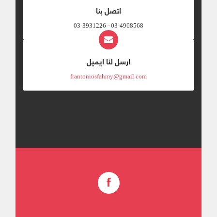
اتصل بنا
03-4968568 - 03-3931226
ارسل لنا ايميل
frantoniosfahmy@gmail.com