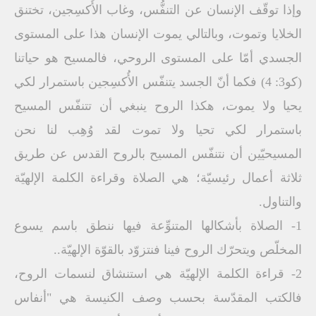
وإذا توقّف الإنسان عن التنفُّس، وغاب الأُكسِجين، تختنق
الخلايا وتموت، وبالتالي يموت الإنسان هذا على المستوى
الجسدي أمّا على المستوى الروحي، فالمسيح هو حياتنا
(كو3: 4) فكما أنّ الجسد يتنفّس الأُكسِجين باستمرار لكي
يحيا ولا يموت، هكذا الروح ينبغي أن تتنفّس المسيح
باستمرار لكي تحيا ولا تموت لقد وُهِب لنا نحن
المسيحيّين أن نتنفّس المسيح بالروح القدس عن طريق
ثلاثة أعمال رئيسيّة؛ هي الصلاة وقراءة الكلمة الإلهيّة
والتناول.
1- الصلاة بأشكالها المتنوِّعة فيها ننطق باسم يسوع
المخلّص ويتحرّك الروح فينا فنتزوّد بالقوّة الإلهيّة..
2- قراءة الكلمة الإلهيّة هي استنشاق لنسمات الروح،
فالكتب المقدّسة بحسب وصف الكنيسة هي "أنفاس