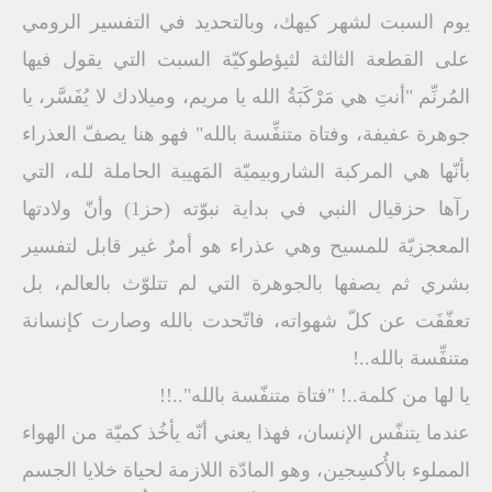
يوم السبت لشهر كيهك، وبالتحديد في التفسير الرومي
على القطعة الثالثة لثيؤطوكيّة السبت التي يقول فيها
المُرنِّم "أنتِ هي مَرْكَبَةُ الله يا مريم، وميلادك لا يُفَسَّر، يا
جوهرة عفيفة، وفتاة متنفِّسة بالله" فهو هنا يصفّ العذراء
بأنّها هي المركبة الشاروبيميّة المَهيبة الحاملة لله، التي
رآها حزقيال النبي في بداية نبوّته (حز1) وأنّ ولادتها
المعجزيّة للمسيح وهي عذراء هو أمرٌ غير قابل لتفسير
بشري ثم يصفها بالجوهرة التي لم تتلوّث بالعالم، بل
تعفّفَت عن كلّ شهواته، فاتّحدت بالله وصارت كإنسانة
متنفِّسة بالله..!
يا لها من كلمة..! "فتاة متنفّسة بالله"..!!
عندما يتنفّس الإنسان، فهذا يعني أنّه يأخُذ كميّة من الهواء
المملوء بالأُكسِجين، وهو المادّة اللازمة لحياة خلايا الجسم