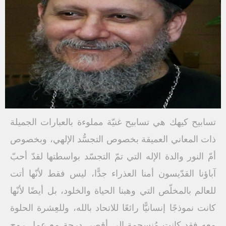
تسابيح كيهك هي تسابيح غنيّة مملوءة بالعبارات الجميلة
ذات المعاني العميقة بخصوص التجسُّد الإلهي، وبخصوص
أمّ النور والدة الإله التي تمّ التجسّد بواسطتها لقدّ أحبّ
آباؤنا القدّيسون أمنا العذراء جدًّا، ليس فقط لأنّها أتت
للعالم بالمخلّص التي وهبنا الحياة والخلود، بل أيضًا لأنّها
كانت نموذجًا إنسانيًّا رائعًا للاتحاد بالله، وللعِشرة الحلوة
معه فقد كانت مُنسجِمة إلى أقصى درجة مع عمل روح