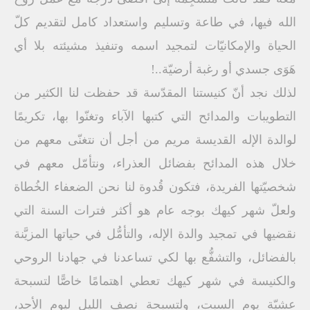
الله فيها، في طاعة وتسليم واستعداد كامل لتقديم كلّ
الحياة والإمكانيّات لتمجيد اسمه وتنفيذ مشيئته بلا أي
هَوَى جسدي أو رغبة أرضيّة..!
لذلك نجد أنّ كنيستنا المقدّسة قد حفظت لنا الكثير من
التطويبات والمدائح التي كتبها الآباء وتغنّوا بها، تكريمًا
لوالدة الإله القديسة مريم من أجل أن نتغنّى معهم من
خلال هذه المدائح بفضائل العذراء، ونتأمّل معهم في
شخصيّتها الفريدة، فتكون قُدوة لنا نحن الضعفاء الخُطاة
ولعلّ شهر كيهك بوجه عام هو أكثر فترات السنة التي
نقضيها في تمجيد والدة الإله، والتأمُّل في حياتها المزيَّنة
بالفضائل، والتشفُّع بها لكي تساعدنا في جهادنا الروحي
والكنيسة في شهر كيهك تعطي اهتمامًا خاصًّا لتسبحة
عشيّة يوم السبت، ولتسبحة نصف الليل ليوم الأحد،