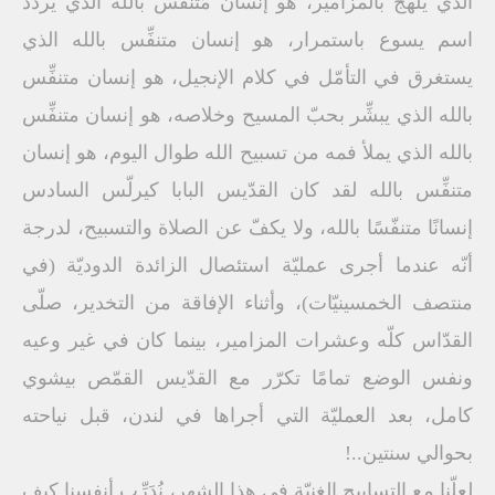
الذي يلهج بالمزامير، هو إنسان مُتنفِّس بالله الذي يردِّد
اسم يسوع باستمرار، هو إنسان متنفِّس بالله الذي
يستغرق في التأمّل في كلام الإنجيل، هو إنسان متنفِّس
بالله الذي يبشِّر بحبّ المسيح وخلاصه، هو إنسان متنفِّس
بالله الذي يملأ فمه من تسبيح الله طوال اليوم، هو إنسان
متنفِّس بالله لقد كان القدّيس البابا كيرلّس السادس
إنسانًا متنفّسًا بالله، ولا يكفّ عن الصلاة والتسبيح، لدرجة
أنّه عندما أجرى عمليّة استئصال الزائدة الدوديّة (في
منتصف الخمسينيّات)، وأثناء الإفاقة من التخدير، صلّى
القدّاس كلّه وعشرات المزامير، بينما كان في غير وعيه
ونفس الوضع تمامًا تكرّر مع القدّيس القمّص بيشوي
كامل، بعد العمليّة التي أجراها في لندن، قبل نياحته
بحوالي سنتين..!
لعلّنا مع التسابيح الغنيّة في هذا الشهر، نُدَرِّب أنفسنا كيف