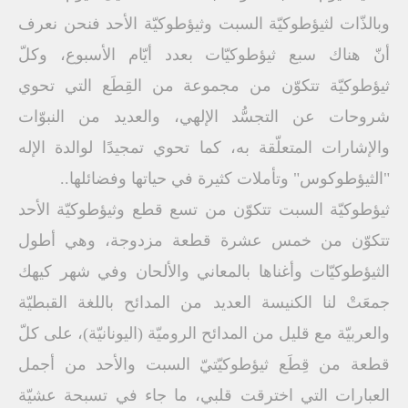
وبالذّات لثيؤطوكيّة السبت وثيؤطوكيّة الأحد فنحن نعرف
أنّ هناك سبع ثيؤطوكيّات بعدد أيّام الأسبوع، وكلّ
ثيؤطوكيّة تتكوّن من مجموعة من القِطَع التي تحوي
شروحات عن التجسُّد الإلهي، والعديد من النبوّات
والإشارات المتعلّقة به، كما تحوي تمجيدًا لوالدة الإله
"الثيؤطوكوس" وتأملات كثيرة في حياتها وفضائلها..
ثيؤطوكيّة السبت تتكوّن من تسع قطع وثيؤطوكيّة الأحد
تتكوّن من خمس عشرة قطعة مزدوجة، وهي أطول
الثيؤطوكيّات وأغناها بالمعاني والألحان وفي شهر كيهك
جمعَتْ لنا الكنيسة العديد من المدائح باللغة القبطيّة
والعربيّة مع قليل من المدائح الروميّة (اليونانيّة)، على كلّ
قطعة من قِطَع ثيؤطوكيّتيّ السبت والأحد من أجمل
العبارات التي اخترقت قلبي، ما جاء في تسبحة عشيّة