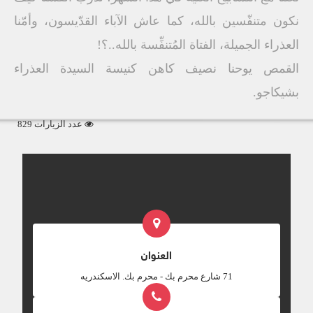
نكون متنفّسين بالله، كما عاش الآباء القدّيسون، وأمّنا
العذراء الجميلة، الفتاة المُتنفِّسة بالله..؟!
القمص يوحنا نصيف كاهن كنيسة السيدة العذراء
بشيكاجو.
عدد الزيارات 829
العنوان
‎71 شارع محرم بك - محرم بك. الاسكندريه