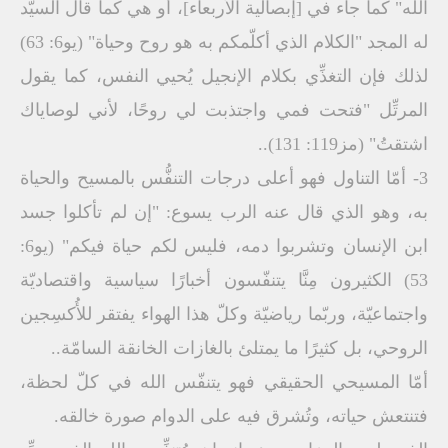
الله" كما جاء في [إبصالية الأربعاء]، أو هي كما قال السيّد
له المجد "الكلام الذي أكلّمكم به هو روح وحياة" (يو6: 63)
لذلك فإن التغذِّي بكلام الإنجيل يُحيي النفس، كما يقول
المرتِّل "فتحت فمي واجتذبت لي روحًا، لأني لوصاياك
اشتقتُ" (مز119: 131)..
3- أمّا التناول فهو أعلى درجات التنفُّس بالمسيح والحياة
به، وهو الذي قال عنه الرب يسوع: "إن لم تأكلوا جسد
ابن الإنسان وتشربوا دمه، فليس لكم حياة فيكم" (يو6:
53) الكثيرون مِنَّا يتنفّسون أخبارًا سياسية واقتصاديّة
واجتماعيّة، وربّما رياضيّة وكلّ هذا الهواء يفتقر للأُكسِجين
الروحي، بل كثيرًا ما يمتلئ بالغازات الخانقة السامّة..
أمّا المسيحي الحقيقي فهو يتنفّس الله في كلّ لحظة،
فتنتعش حياته، وتُشرق فيه على الدوام صورة خالقه.