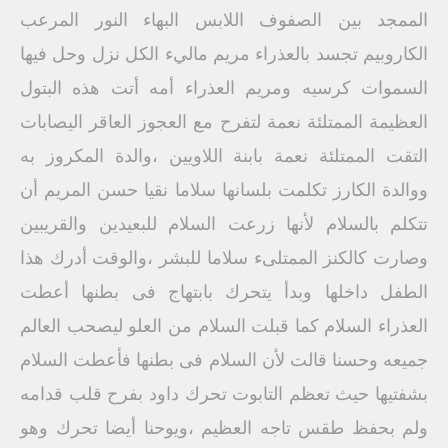
الممجد بين الصفوف اللابس البهاء النور المرعب
الكاروبيم تجسد بالعذراء مريم ماليء الكل نزل وحل فيها
السموات كرسيه ومريم العذراء أمه أتت هذه البتول
العظيمة الممتلئة نعمة لتفرح مع العجوز العاقر اليصابات
التقت الممتلئة نعمة بابنة اللاويين ،والدة المكروز به
ووالدة الكارز تكلمت بلسانها سلاما نقيا حسن المريم أن
تتكلم بالسلام لأنها زرعت السلام للبعيدين والقريبين
وصارت كالكنز الممتلىء سلاما للبشر ،والوقت أدرك هذا
الطفل داخلها وبدأ يتحرك بابتهاج فى بطنها أعطت
العذراء السلام كما قبلت السلام من العلو ليصحب العالم
جميعه وحسنا قالت لأن السلام فى بطنها فأعطت السلام
بشفتيها حيث تعظم التابوت تحرك داود بفرح قلب قدامه
ولم بحفظ طقس تاجه العظيم ،ويوحنا أيضا تحرك وهو