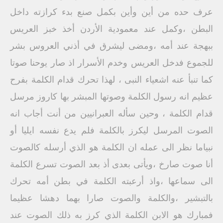
عرف حده من أين وأين بكمل صنع بدء كرازته داخل
البطن ،وكمل عند معمودية الأردن أخذ خبز العريس
ببهجة عند أمه ،ومضى ليشرق في أذني العروس بشر
للجموع فدخل العريس وخدم الأسرار اذ صار يوحنا صوتا
كما تنبأ عنه اشعياء النبى ، لهذا تحرك قدام الكلمة بفرح
عظيم انه رسول الكلمة وصوتها المبشر بها كاروز مرسل
قدام الكلمة ، وحين سأله العبرانيين من أنت أجاب انه
الصوت المرسل ليكرز بالكلمة فلم يدع نفسه ايليا أو
نبياما نظر الى عمله ان الكلمة هو الذي أرسله كالصوت
أنا صوت صارخ ،ويأتى بعدى أذ بعد الصوت تسرع الكلمة
الى سماعها ،واذ أرعبته الكلمة في بطن أمه تحرك
بالتبشير ،والكلمة والصوت صارا بهما دهشا عظيما
فمبارك هو الابن الكلمة الذي كرز به ذلك الصوت عند