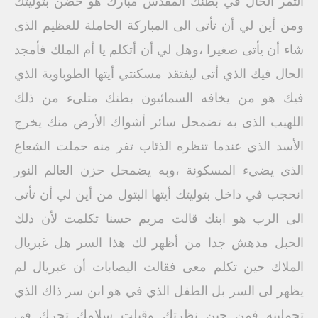
الثمر الحال في بطنك المقدس مبارك هو حضن بتوليتك
ومن أين لي أن تأتى الى المباركة الحاملة للعظيم الذى
شاء أن يأتى صغيرا ،وهل لي أن أتكلم يا أم الملك فأمجد
الحال فيك الذي أتى ليفتقد مسكنتي أيتها الطوباوية الذي
فيك هو من يخافه السمائيون بطنك متلىء من ذلك
اللهيب الذى به تضمحل سائر أشواك الأرض منك يخرج
الأسد الذي عندما تنظره الذئاب تفر منه حملت الشعاع
الذى يضيء المسكونة ،وبه يضمحل حزن العالم النور
انحجب في داخل بتوليتك أيتها البتول من أين لي أن تأتى
الى الرب هو ابنك قالت مريم حسنا تكلمت لأن ذلك
الحبل مدهش جدا من أظهر لك هذا السر هل غبريال
الملاك حين تكلم معى فقالت اليصابات أن غبريال لم
يظهر لى السر بل الطفل الذي في هو ابن سر ذاك الذي
تحملينه فمن حين نظرتك وقبلت سلامك تحرك فى