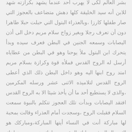
بشر العالم لكى لا يهرب أحد عندما يشهد بكرازته شهد
للابن أنه سيد الخليقة كلها دهش متضاعف بالعجوز التي
صار طفلها كارزا ،وبالعذراء البتول التي حبلت حبلا طاهرا
دون أن تعرف رجلا وبغير زواج سلام مريم دخل الى أذن
اليصابات وسمعه الجنين في البطن فعرف سيده وبدأ
يتحرك ابن البتول ملأ يوحنا وهو في البطن من عطاياه
أرسل له الروح القدس فملأه قوة وكرازة بسلام مريم
امتد روح ابنها اليه وهو داخل البطن ذلك الذي أعطى
الروح القدس لتلاميذه الاثنى عشر ورسله المكرمين
،والذى لا يستطيع أحد ما أن يأخذ شيئا الا به الروح القدس
افتقد اليصابات وبدأت تلك العجوز تتكلم بالنبوة سمعت
السلام فقبلت الروح ،وسجدت أمام العذراء وقالت بمحبة
لها مباركة أنت في النساء أيتها المباركة،ومباركك هو