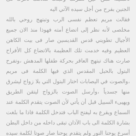
الجنين بفرح من أجل سيده الآتي اليه
فقالت مريم تعظم نفسى الرب وتبتهج روحي بالله
مخلصی لأنه نظر إلى اتضاع أمته فهوذا منذ الان جميع
الأجيال تطويني قدس القديسين صار فى بيت الكاهن
العظيم وفيه خدمت تلك العظيمة بالاتضاع كل الأفراح
صارت هناك تبتهج العاقر بحركة طفلها المدهش ،وتفرح
البتول بالحبل المقدس الذي فيها الكلمة فى مريم
،والصوت في اليصابات اختار البتول التي بلا زواج ليشرق
منها جسدياً ،وأرسل الصوت بالزواج ليتقن الطريق
ويهيىء السبيل قبل أن يأتي لأن الصوت يتقدم الكلمة عند
السماع ويقرع به ليفتح الباب فتدخل الكلمة فاذا ما بلغت
بشارة الكلمة الى باب الآذان تبقى داخله من داخل البطن
أسرع يوحنا النور ولم يتقدم يوحنا صار صوتا لكلمة سيده