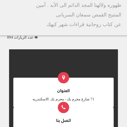
ظهوره ولالهنا المجد الدائم الى الأبد . آمين
المتنيح القمص سمعان السريانى
عن كتاب روحانية قراءات شهر كيهك
عدد الزيارات 894
العنوان
‎71 شارع محرم بك - محرم بك. الاسكندريه
اتصل بنا