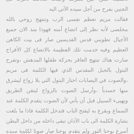
الجنين بفرح من أجل سيده الآتي اليه
فقالت مريم تعظم نفسى الرب وتبتهج روحي بالله
مخلصی لأنه نظر إلى اتضاع أمته فهوذا منذ الان جميع
الأجيال تطويني قدس القديسين صار فى بيت الكاهن
العظيم وفيه خدمت تلك العظيمة بالاتضاع كل الأفراح
صارت هناك تبتهج العاقر بحركة طفلها المدهش ،وتفرح
البتول بالحبل المقدس الذي فيها الكلمة فى مريم
،والصوت في اليصابات اختار البتول التي بلا زواج ليشرق
منها جسدياً ،وأرسل الصوت بالزواج ليتقن الطريق
ويهيىء السبيل قبل أن يأتي لأن الصوت يتقدم الكلمة عند
السماع ويقرع به ليفتح الباب فتدخل الكلمة فاذا ما بلغت
بشارة الكلمة الى باب الآذان تبقى داخله من داخل البطن
أسرع يوحنا النور ولم يتقدم يوحنا صار صوتا لكلمة سيده