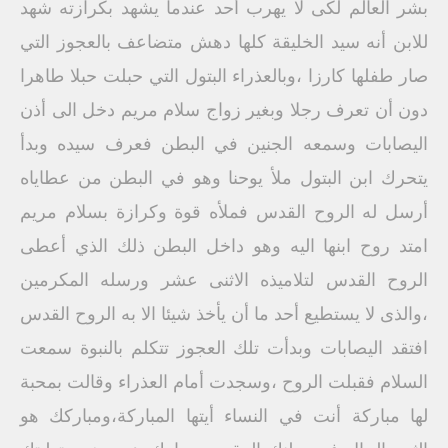
بشر العالم لكى لا يهرب أحد عندما يشهد بكرازته شهد
للابن أنه سيد الخليقة كلها دهش متضاعف بالعجوز التي
صار طفلها كارزا ،وبالعذراء البتول التي حبلت حبلا طاهرا
دون أن تعرف رجلا وبغير زواج سلام مريم دخل الى أذن
اليصابات وسمعه الجنين في البطن فعرف سيده وبدأ
يتحرك ابن البتول ملأ يوحنا وهو في البطن من عطاياه
أرسل له الروح القدس فملأه قوة وكرازة بسلام مريم
امتد روح ابنها اليه وهو داخل البطن ذلك الذي أعطى
الروح القدس لتلاميذه الاثنى عشر ورسله المكرمين
،والذى لا يستطيع أحد ما أن يأخذ شيئا الا به الروح القدس
افتقد اليصابات وبدأت تلك العجوز تتكلم بالنبوة سمعت
السلام فقبلت الروح ،وسجدت أمام العذراء وقالت بمحبة
لها مباركة أنت في النساء أيتها المباركة،ومباركك هو