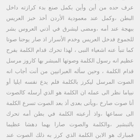
عرف حده من أين وأين بكمل صنع بدء كرازته داخل
البطن ،وكمل عند معمودية الأردن أخذ خبز العريس
ببهجة عند أمه ،ومضى ليشرق في أذني العروس بشر
للجموع فدخل العريس وخدم الأسرار اذ صار يوحنا صوتا
كما تنبأ عنه اشعياء النبى ، لهذا تحرك قدام الكلمة بفرح
عظيم انه رسول الكلمة وصوتها المبشر بها كاروز مرسل
قدام الكلمة ، وحين سأله العبرانيين من أنت أجاب انه
الصوت المرسل ليكرز بالكلمة فلم يدع نفسه ايليا أو
نبياما نظر الى عمله ان الكلمة هو الذي أرسله كالصوت
أنا صوت صارخ ،ويأتى بعدى أذ بعد الصوت تسرع الكلمة
الى سماعها ،واذ أرعبته الكلمة في بطن أمه تحرك
بالتبشير ،والكلمة والصوت صارا بهما دهشا عظيما
فمبارك هو الابن الكلمة الذي كرز به ذلك الصوت عند