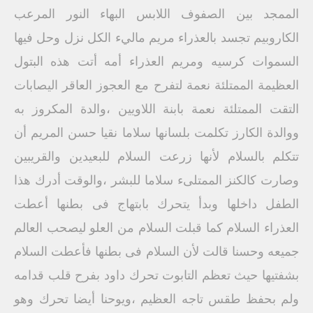
الممجد بين الصفوف اللابس البهاء النور المرعب
الكاروبيم تجسد بالعذراء مريم ماليء الكل نزل وحل فيها
السموات كرسيه ومريم العذراء أمه أتت هذه البتول
العظيمة الممتلئة نعمة لتفرح مع العجوز العاقر اليصابات
التقت الممتلئة نعمة بابنة اللاويين ،والدة المكروز به
ووالدة الكارز تكلمت بلسانها سلاما نقيا حسن المريم أن
تتكلم بالسلام لأنها زرعت السلام للبعيدين والقريبين
وصارت كالكنز الممتلىء سلاما للبشر ،والوقت أدرك هذا
الطفل داخلها وبدأ يتحرك بابتهاج فى بطنها أعطت
العذراء السلام كما قبلت السلام من العلو ليصحب العالم
جميعه وحسنا قالت لأن السلام فى بطنها فأعطت السلام
بشفتيها حيث تعظم التابوت تحرك داود بفرح قلب قدامه
ولم بحفظ طقس تاجه العظيم ،ويوحنا أيضا تحرك وهو