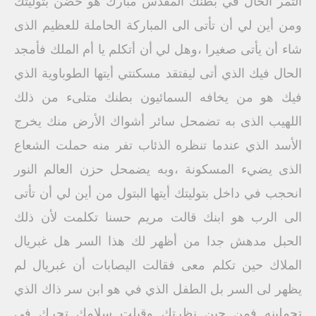
الثمر الحال في بطنك المقدس مبارك هو حضن بتوليتك
ومن أين لي أن تأتى الى المباركة الحاملة للعظيم الذى
شاء أن يأتى صغيرا ،وهل لي أن أتكلم يا أم الملك فأمجد
الحال فيك الذي أتى ليفتقد مسكنتي أيتها الطوباوية الذي
فيك هو من يخافه السمائيون بطنك متلىء من ذلك
اللهيب الذى به تضمحل سائر أشواك الأرض منك يخرج
الأسد الذي عندما تنظره الذئاب تفر منه حملت الشعاع
الذى يضيء المسكونة ،وبه يضمحل حزن العالم النور
انحجب في داخل بتوليتك أيتها البتول من أين لي أن تأتى
الى الرب هو ابنك قالت مريم حسنا تكلمت لأن ذلك
الحبل مدهش جدا من أظهر لك هذا السر هل غبريال
الملاك حين تكلم معى فقالت اليصابات أن غبريال لم
يظهر لى السر بل الطفل الذي في هو ابن سر ذاك الذي
تحملينه فمن حين نظرتك وقبلت سلامك تحرك فى