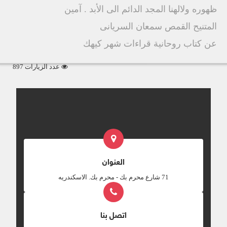
ظهوره ولالهنا المجد الدائم الى الأبد . آمين
المتنيح القمص سمعان السريانى
عن كتاب روحانية قراءات شهر كيهك
عدد الزيارات 897
العنوان
‎71 شارع محرم بك - محرم بك. الاسكندريه
اتصل بنا