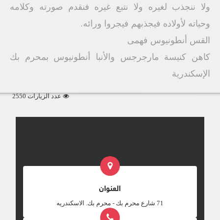
ولا ننجذب لغيره ولا نتبع غيره فنقدم صورته وكلامه
وحياته لأولاده فيجذبهم فيجروا ورائه.
القس أنطونيوس فهمى
كاهن كنيسة مارجرجس والأنبا أنطونيوس بمحرم بك
الإسكندرية
عدد الزيارات 2550
العنوان
‎71 شارع محرم بك - محرم بك. الاسكندريه