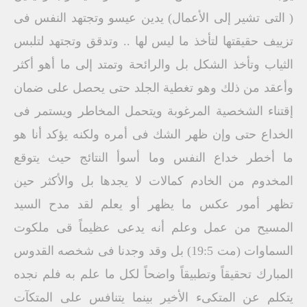
( التى تشير إلى الأعمال) يدين عيسو وتجتهد النفس فى
تزييف حقيقتها لتأخذ ما ليس لها .. وتدقق وتجتهد لتلبس
الثياب وتأخذ الشكل بل والرائحة وتمتد إلى ما أهو أكثر
وأعقد من ذلك وهو تغطية الجلد حتى يحصل على ضمان
إقتناء الشخصية المرغوبة ويتحمل المخاطر ويستمر فى
الخداع حتى وإن ظهر الشك فى أمره ولكنه يؤكد أنا هو
ما أخطر خداع النفس وما أسوأ النتائج حيث يتوقع
المخدوم من الخادم كمالات لا يجدها بل والأكثر حين
تظهر أمور عكس ما يظهر أو يعلم لقد مدح السيد
المسيح من عمل وعلم أنه يدعى عظيماً قى ملكوت
السماوات (مت 19:5) بل وقد وجدنا فى شخصه القدوس
المبارك تحقيقاً وتطبيقاً واضحاً لكل ما علم به فلم نجده
يتكلم عن المتكىء الأخير بينما يتنافس على المتكآت