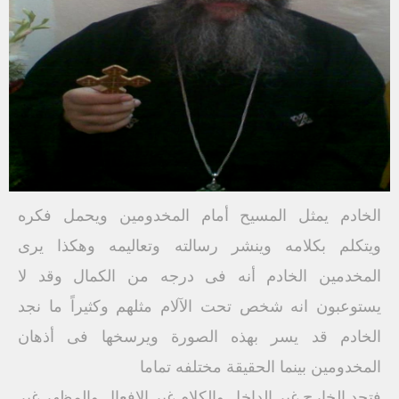
الخادم يمثل المسيح أمام المخدومين ويحمل فكره
ويتكلم بكلامه وينشر رسالته وتعاليمه وهكذا يرى
المخدمين الخادم أنه فى درجه من الكمال وقد لا
يستوعبون انه شخص تحت الآلام مثلهم وكثيراً ما نجد
الخادم قد يسر بهذه الصورة ويرسخها فى أذهان
المخدومين بينما الحقيقة مختلفه تماما
فتجد الخارج غير الداخل والكلام غير الافعال والمظهر غير