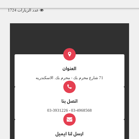
عدد الزيارات 1724
العنوان
‎71 شارع محرم بك - محرم بك. الاسكندريه
اتصل بنا
03-4968568 - 03-3931226
ارسل لنا ايميل