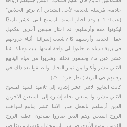
السمائيين الذين قال عنهم الكتاب: "أليس جميعهم أرواحًا
خادمة، مُرسلة للخدمة لأجل العتيدين أن يرثوا الخلاص"
(عب1: 14) وقد اختار السيد المسيح اثني عشر تلميذًا
ليكونوا معه وأرسلهم، ثم اختار سبعين آخرين لتكميل
عمل الخدمة وأرسلهم كان شعب إسرائيل أثناء خروجهم
في برية سيناء قد جاءوا إلى واحة اسمها إيليم وهناك اثنتا
عشر عين ماء وسبعون نخلة. وشربوا من مياه الينابيع
الاثني عشر وأكلوا من ثمار النخيل وانطلقوا بعد ذلك في
رحلتهم في البرية (انظر خر15: 27).
كانت الينابيع الاثني عشر إشارة إلى تلاميذ السيد المسيح
الاثني عشر، والسبعين نخلة إشارة إلى السبعين الآخرين
الذين أرسلهم بالفعل صار الاثنا عشر ينابيع لمواهب
الروح القدس وهم الذين صاروا يمنحون عطية الروح
القدس بوضع الأيدي في سر المسحة المقدسة وأيضًا في