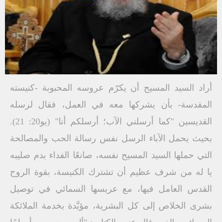
أراد السيد المسيح أن يكرّم عروسه المحبوبة -كنيسته
المقدسة- بأن يشركها معه في العمل، فقال لرسله
القديسين "كما أرسلني الآب؛ أرسلكم أنا" (يو20: 21).
بحيث يحمل الآباء الرسل نفس رسالة الحب والمصالحة
التي حملها السيد المسيح نفسه، صانعًا الفداء بدم صليبه
يا له من شرف عظيم أن تشترك الكنيسة، بقوة الروح
القدس العامل فيها، مع عريسها السمائي في توصيل
بشرى الخلاص إلى كل البشرية، مؤيَّدة بخدمة الملائكة