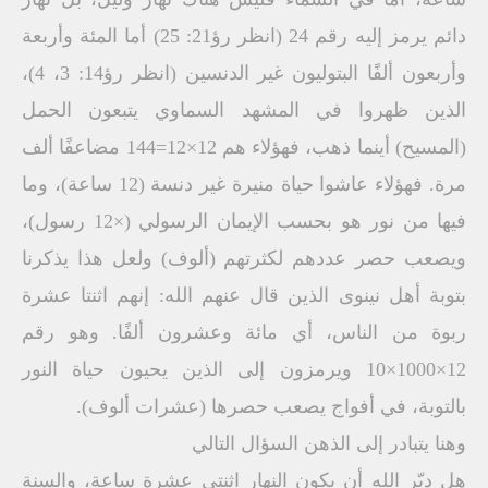
دائم يرمز إليه رقم 24 (انظر رؤ21: 25) أما المئة وأربعة
وأربعون ألفًا البتوليون غير الدنسين (انظر رؤ14: 3، 4)،
الذين ظهروا في المشهد السماوي يتبعون الحمل
(المسيح) أينما ذهب، فهؤلاء هم 12×12=144 مضاعفًا ألف
مرة. فهؤلاء عاشوا حياة منيرة غير دنسة (12 ساعة)، وما
فيها من نور هو بحسب الإيمان الرسولي (×12 رسول)،
ويصعب حصر عددهم لكثرتهم (ألوف) ولعل هذا يذكرنا
بتوبة أهل نينوى الذين قال عنهم الله: إنهم اثنتا عشرة
ربوة من الناس، أي مائة وعشرون ألفًا. وهو رقم
12×1000×10 ويرمزون إلى الذين يحيون حياة النور
بالتوبة، في أفواج يصعب حصرها (عشرات ألوف).
وهنا يتبادر إلى الذهن السؤال التالي
هل دبّر الله أن يكون النهار اثنتي عشرة ساعة، والسنة