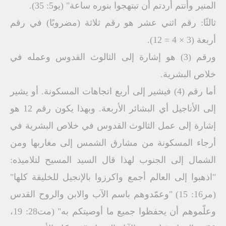
المنير وأنتم أردتم أن تبتهجوا بنوره ساعة" (يو5: 35).
ثالثًا: رقم اثني عشر هو رقم ثلاثة (مضروبًا) في رقم
أربعة (3 × 4 = 12).
ورقم (3) هو إشارة إلى الثالوث القدوس وعمله في
خلاص البشرية.
أما رقم (4) فيشير إلى أربع اتجاهات المسكونة. أو يشير
إلى الأناجيل أي البشائر الأربعة. وبهذا يكون رقم 12 هو
إشارة إلى عمل الثالوث القدوس في خلاص البشرية في
أرجاء المسكونة من مشارق الشمس إلى مغاربها ومن
الشمال إلى الجنوب لهذا قال السيد المسيح لتلاميذه:
"اذهبوا إلى العالم أجمع واكرزوا بالإنجيل للخليقة كلها"
(مر16: 15) "وعمّدوهم باسم الآب والابن والروح القدس
وعلّموهم أن يحفظوا جميع ما أوصيتكم به" (مت28: 19،