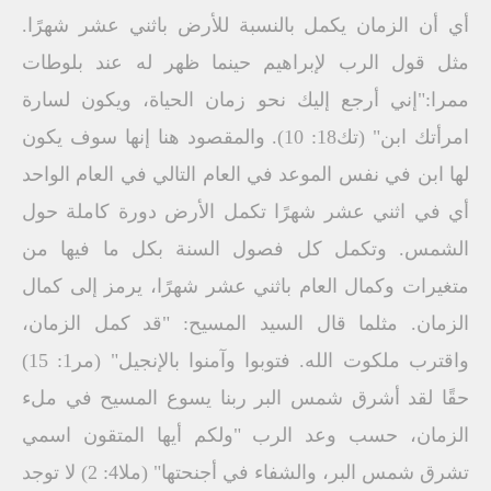
أي أن الزمان يكمل بالنسبة للأرض باثني عشر شهرًا.
مثل قول الرب لإبراهيم حينما ظهر له عند بلوطات
ممرا:"إني أرجع إليك نحو زمان الحياة، ويكون لسارة
امرأتك ابن" (تك18: 10). والمقصود هنا إنها سوف يكون
لها ابن في نفس الموعد في العام التالي في العام الواحد
أي في اثني عشر شهرًا تكمل الأرض دورة كاملة حول
الشمس. وتكمل كل فصول السنة بكل ما فيها من
متغيرات وكمال العام باثني عشر شهرًا، يرمز إلى كمال
الزمان. مثلما قال السيد المسيح: "قد كمل الزمان،
واقترب ملكوت الله. فتوبوا وآمنوا بالإنجيل" (مر1: 15)
حقًا لقد أشرق شمس البر ربنا يسوع المسيح في ملء
الزمان، حسب وعد الرب "ولكم أيها المتقون اسمي
تشرق شمس البر، والشفاء في أجنحتها" (ملا4: 2) لا توجد