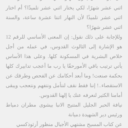
اثني عشر شهرًا، لكي يختار اثني عشر تلميذًا؟ أم اختار
اثني عشر تلميذًا لأن النهار اثنتا عشرة ساعة، والسنة
اثني عشر شهرًا؟
وللإجابة على ذلك نقول: إن المعنى الأساسي للرقم 12
هو الإشارة إلى الثالوث القدوس، في عمله من أجل
خلاص البشرية في المسكونة كلها. وعلى هذا الأساس
يأتي ترتيب باقي الأمورحقًا يا رب ما أعجب تدابيرك كلها
بحكمة صنعت! وما أبعد أحكامك عن الفحص وطرقك عن
الاستقصاء..! إننا فقط نقف لنتأمل ونتفهم ونتعجب ويبقى
أمامنا الكثير لنعرفه عنك يا إلهنا القدوس.
نيافة الحبر الجليل المتنيح الانبا بيشوى مطران دمياط
ورئيس دير الشهيدة دميانة
عن كتاب المسيح مشتهي الأجيال منظور أرثوذكسي