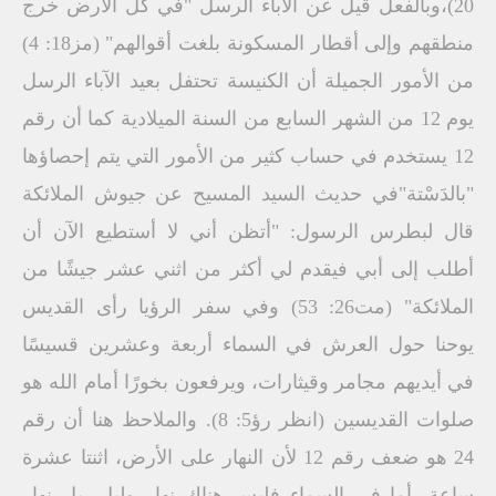
20)،وبالفعل قيل عن الآباء الرسل "في كل الأرض خرج
منطقهم وإلى أقطار المسكونة بلغت أقوالهم" (مز18: 4)
من الأمور الجميلة أن الكنيسة تحتفل بعيد الآباء الرسل
يوم 12 من الشهر السابع من السنة الميلادية كما أن رقم
12 يستخدم في حساب كثير من الأمور التي يتم إحصاؤها
"بالدَسْتة"في حديث السيد المسيح عن جيوش الملائكة
قال لبطرس الرسول: "أتظن أني لا أستطيع الآن أن
أطلب إلى أبي فيقدم لي أكثر من اثني عشر جيشًا من
الملائكة" (مت26: 53) وفي سفر الرؤيا رأى القديس
يوحنا حول العرش في السماء أربعة وعشرين قسيسًا
في أيديهم مجامر وقيثارات، ويرفعون بخورًا أمام الله هو
صلوات القديسين (انظر رؤ5: 8). والملاحظ هنا أن رقم
24 هو ضعف رقم 12 لأن النهار على الأرض، اثنتا عشرة
ساعة، أما في السماء فليس هناك نهار وليل، بل نهار