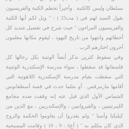
بسلطان وليس كالكتبة . وأخيراً تحطم الكتبة والفريسيون
بقول السيد لهم في ( مت23 ) : " ويل لكم أيها الكتبة
والفريسيون المراءون " حيث شرح في تفصيل شديد كل
أخطائهم وانتهوا من تاريخ اليهود ، ليقوم مكانها معلمون
آخرون اختارهم الرب .
وفي سقوط كثرين نذكر أيضاً الوثنية بكل رجالها كل
فلسفاتها قد سقطوا ، سواء مدرسة الإسكندرية الوثنينة
التي سقطت بقيام مدرسة الإسكندرية اللاهوتية التي
أقامها مارمرقس . أو مثلما حدث في قصة أسطفانوس
الشماس الأول الذي قيل عنه إنه وقفت ضده مجامع
الليبرتينيين ، والقيروانيين ، والإسكندريين ، مع الذين من
كيليكيا وآسيا " ولم يقدروا أن يقاوموا الحكمة والروح
الذي كان يتكلم به " ( أع6 : 9 ، 10 ) وقامت المسيحية