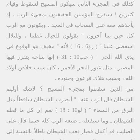
كذلك في المجيء الثاني سيكون المسيح لسقوط وقيام
كثيرين ! سيفرح المؤمنين الحقيقيون بمجيء الرب ، إذ
يأخذهم معه على السحاب في المجد ، ويكونون مع الرب
كل حين بينا آخرون " يقولون للجبال غطينا ، وللتلال
اسقطي علينا " ( رؤ6 : 16 ) لأنه " مخيف هو الوقوع في
يدي الله الحي " ( عب10 : 31 ) إنها ساعة يتقرر فيها
المصير ، مثل عبور البحر الأحمر ، كان سبب خلاص أولاد
الله ، وسبب هلاك فرعون وجنوده .
من الذين سقطوا بمجيء المسيح ؟ لاشك أولهم
الشيطان قال الرب عنه : " أبصرت الشيطان ساقطاً مثل
البرق من السماء " ( لو10 : 18 ) نعم إن كل ما فعله
الشيطان ـ وما سيفعله ـ ضيعه الرب كله حينما قال على
الصليب قد أكمل فصار تعب الشيطان باطلاً بالنسبة إلى