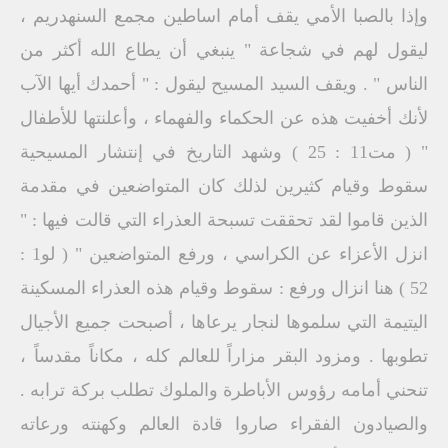
وإذا بالصبا الأمي يقف أمام اساطين مجمع السنهدريم ،
ليقول لهم في شجاعة " ينبغي أن يطاع الله أكثر من
الناس " . ويقف السيد المسيح ليقول : " أحمدك أيها الآب
لأنك أخفيت هذه عن الحكماء والفهماء ، وأعلنتها للأطفال
" ( مت11 : 25 ) وشهد التاريخ في إنتشار المسيحية
سقوط وقيام كثيرين لذلك كان المتواضعين في مقدمة
الذين قاموا لقد تحققت تسبحة العذراء التي قالت فيها : "
انزل الأعزاء عن الكراسي ، ورفع المتواضعين " ( لو1 :
52 ) هنا انزال ورفع : سقوط وقيام هذه العذراء المسكينة
اليتيمة التي سلموها لنجار يرعاها ، أصبحت جميع الأجيال
تطوبها . ومزود البقر مزاراً للعالم كله ، مكاناً مقدساً ،
تنحني أمامه رؤوس الأباطرة والملوك تطلب بركة ترابه .
والصيادون الفقراء صاروا قادة العالم وكهنته ورعاته