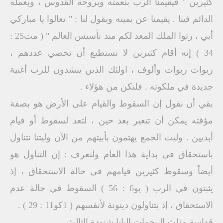
كثيرين " فيقيمنا الرب بنعمته وبروحه القدوس ، وبعمله
الدائم فينا . يقيمنا عن يمينه ويقول لنا : " تعالوا يا مباركي
أبي ، رثوا الملك المعد لكم منذ تأسيس العالم " ( مت25 :
34 ) إنه أقام كثيرين لا نستطيع أن نحصي عددهم ،
ربوات ربوات وألوف ، اولئك الذين ينشدون للرب أغنية
جديدة في ملكوته . فلنكن من هؤلاء .
بقي أن نقول إن السقوط والقيام على الأرض هو بصفة
مؤقته يمكن أن تتغير بعد حين ، لتعد لسقوط أو قيام
أبديين . وليت الجمع يهتمون بأبيتهم من الآن وليتنا نتناول
باستحقاق في بداية هذا العام ولنعرف : إن التناول هو
أيضاً وسقوط كثيرين قيامهم في حالة الاستحقاق ، إذ
يثبتون في الرب ( يو6 : 56 ) السقوط في حالة عدم
الاستحقاق ، إذ يتناولون دينونة لأنفسهم ( 1كو11 : 29 ) .
قداسة مثلث الرحمات البابا شنودة الثالث