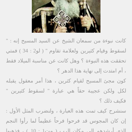
كانت نبوءة من سمعان الشيخ عن السيد المسيح إنه : "
لسقوط وقيام كثيرين ولعلامة تقاوم " ( لو2 : 34 ) فمتي
تحققت هذه النبوءة ؟ وهل كانت عن مناسبة الميلاد فقط
، أم امتدت إلى نهاية هذا الدهر ؟
كون مجئ المسيح لقيام كثرين ، هذا أمر معقول يقبله
لكل ولكن عجيبة حقاً هي عبارة " لسقوط كثيرين "
فكيف ذلك ؟
سنشرح كيف تمت هذه العبارة ، ولنضرب المثل الأول :
إن كان المجوس قد فرحوا فرحاً عظيماً لما رأوا النجم
الذي أرشدهم إلى مكان الرب ( مت1 : 10 ) ، فذهبوا