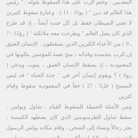
المفديين . وختم الرب على هذا السقوط بقوله : " رئيس
هذا العالم قد دين " ( يو16 : 11 ) . وعبارة سقوط كثيرين
لا تعني الشيطان فقط بل كل جنده أيضاً ، إذ قد طرح
الذي كان يضل العالم " وطرحت معه ملائكته " ( رؤ12 : 7
ـ 9 ) من الأعداء الكثرين الذين يسقطون : الإنسان العتيق
إن الرب بتجسده وفدائه ، منح نعمة للمؤمنين ينالونها في
المعمودية ، إذ يسقط الإنسان العتيق ، يموت ويدفن (
رو6 ) ؟ ويقوم إنسان آخر في " جدة الحياة " قد لبس
المسيح ( غل3 : 27 ) حقاً في المعمودية سقوط وقيام
كثرين .
ومن الأمثلة الجميلة للسقوط القيام ، شاول وبولس :
سقط شاول الطرسوسي الذي كان يضطهد الكنيسة ،
يجر رجالاً ونساء إلى السجن ، وقام مكانه بولس الرسول