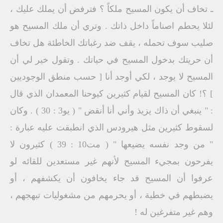
ـ تخاف أن يكون المسيح ملكاً ؟ فترفض أن يملك عليك ،
لئلا يحطم اصناماً داخل ذاتك . وتري أن ملك المسيح هو
صليب سوف تحمله ، يقف ضد رغباتك الخاطئة هل تخاف
أن حريتك بدخول المسيح في حياتك . وتقول خير لي أن
المسيح لا يوجد ، لكي أوجد أنا [ حسب منطق الوجوديين
] ؟! كان المسيح لقيام كثيرين كيوحنا المعمدان الذي قال
: " ينبغي أن ذاك يزيذ وأني أنا أنقض " ( يو3 : 30 ) . وكان
لسقوط كثيرين مثل هيرودس الذي انطبقت عليه عبارة :
" من وجد نفسه يضيعها " ( مت10 : 39 ) كثيرون لا
يفرحون بمجيء المسيح لأنهم غير مستعدين للقائه لو
عرفوا أن المسيح قد جاء يخافون أن يكشفهم ، أو
يضبطهم في خطية ، أو يحرمهم من مشغوليات تبهجهم ،
وهم غير متفرغين له !