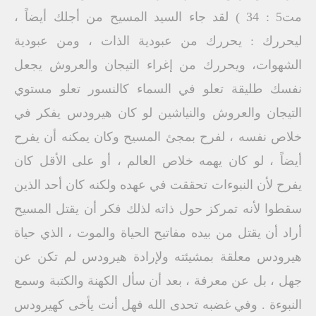
مت5 : 34 ) لقد جاء السيد المسيح من أجلك أيضاً ،
ليحررك : يحررك من عبودية الذات ، ومن عبودية
الشهوات، ويحررك من إغراء التيجان والعروش يجعل
نفسك طليقة تعلو في السماء كالنسور تعلو مستوي
التيجان والعروش والنياشين لو كان هيرودس يفكر في
خلاص نفسه ، لفرح بمجئ المسيح وكان يمكنه أن يفرح
أيضاً ، لو كان يهمه خلاص العالم ، أو على الأقل كان
يفرح لأن النبوءات تحققت في عهده ولكنه كان أحد الذين
سقطوا لأنه تمركز حول ذاته لذلك فكر أن يقتل المسيح
أراد أن يقتل من بيده مفاتيح الحياة والموت ، الذي حياة
هيرودس معلقة بمشيئته ولإرادة هيرودس لم تكن عن
جهل ، بل عن معرفة ، بعد أن سأل الكهنة والكتبة وسمع
النبوءة . وفي غضبه تحدى الله فهل أنت يأخى كهيرودس