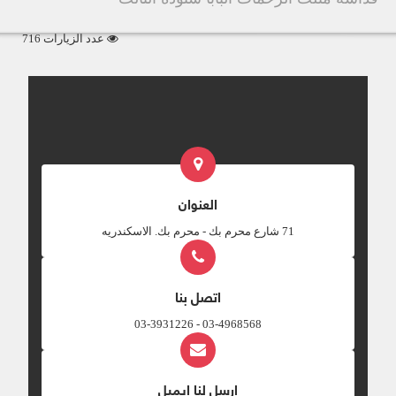
عدد الزيارات 716
العنوان
‎71 شارع محرم بك - محرم بك. الاسكندريه
اتصل بنا
03-4968568 - 03-3931226
ارسل لنا ايميل