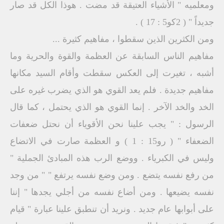
ومعلميه " الأشياء العتيقة قد مضت . هوذا الكل قد صار
جديداً " ( 2كو5 : 17 ) .
ومن الكثرين الذين سقطوا ، مفاهيم كثيرة ...
مفاهيم الناس السابقة عن العظمة والقوة والحرية وما
أشبه ، تغيرت إلى العكس سقطت وأقام السيد مكانها
مفاهيم جديدة . فلم يعد القوي هو الذي يضرب غيره على
الخد والخد الآخر . إنما القوي هو الذي يحتمل ، كما قال
الرسول : " يجب علينا نحن الأقوياء أن نحتل ضعفات
الضعفاء " ( رو15 : 1 ) و العظمة صارت في الاتضاع
وليس في الكبرياء . ووضع الرب هذه المبادئ الجملية "
من رفع نفسه يتضع . ومن وضع نفسه يرتفع " " من وجد
نفسه يضيعها . ومن أضاع نفسه من أجلي يجدها " إننا
على أبوابها عام جديد . ونريد أن تنطبق علينا عبارة " قيام