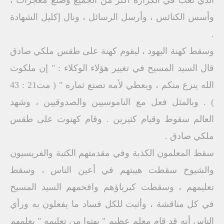
الذي تعب في الكرازة أكثر من الجميع وصنع معجزات ،
وأسس الكنائس ، وأرسل الرسائل ، ونال إكليل الشهادة
.
وسقط كهنة اليهود ، ليقوم كهنة على طقس ملكي صادق
قال السيد المسيح في تغيير هؤلاء الوكلاء : " إن ملكوت
الله ينزع منكم ، ويعطي لأمه تصنع ثماره " ( مت21 : 43
) . وبالمثل فعل مع الناموسيين والصدوقيين ، وشهد
العالم سقوط وقيام كثيرين . وقام كهنوت على طقس
ملكي صادق .
سقط المعلمون الكذبة وفي مقدمتهم الكتبة والفريسيون
والشيوخ سقطت هيبتهم في أعين الناس ، وسقط
تعليمهم ، وسقطت كبرياؤهم وافحمهم السيد المسيح
في كل مناقشة ، وأثبت للكل فساد ما يفعلون به ورأي
الناس أنه قد قام معلم عظيم " بهتوا من تعليمه " يعلمهم