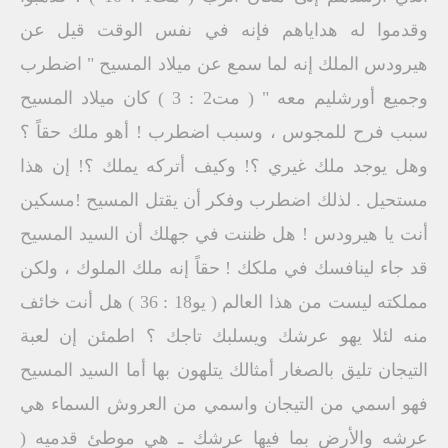
وقدموا له هداياهم فإنه في نفس الوقت قيل عن
هيرودس الملك إنه لما سمع عن ميلاد المسيح " اضطرب
وجميع أورشليم معه " ( مت2 : 3 ) كان ميلاد المسيح
سبب فرح للمجوس ، وسبب اضطرب ! أهو ملك حقاً ؟
وهل يوجد ملك غيري ؟! وكيف أتركه يملك ؟! إن هذا
مستحيل . لذلك اضطرب وفكر أن يقتل المسيح !مسكين
أنت يا هيرودس ! هل ظننت في جهلك أن السيد المسيح
قد جاء لينافسك في ملكك ! حقاً إنه ملك الملوك ، ولكن
مملكته ليست من هذا العالم ( يو18 : 36 ) هل أنت خائف
منه لئلا يهو عرشك ويسلبك تاجك ؟ اطمئن إن لعبة
التيجان تليق بالصغار أمثالك يتلهون بها أما السيد المسيح
فهو اسمي من التيجان واسمي من العروش السماء هي
عرشه والأرض بما فيها عرشك ـ هي موطئ قدميه (