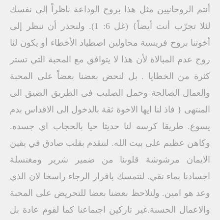
أنتم الروحانيين مثل هذا بروح الوداعة ناظراً إلى نفسك
لئلا تجرّب أنت أيضاً} (غل 6: 1). ولنحذر أن ننظر إلى
أخوتنا بروح فريسية محاولين اصطياد الأخطاء أو يكون لنا
روح عدم المبالاة لأن هذا لا يتوافق مع المحبة التي تستر
كثرة من الخطايا . بل لنحض بعضنا بعضاً على المحبة
والعمال الصالحة وحمل الصليب فى الطريق الضيق الى
المنتهى { فاذ لنا ايها الاخوة ثقة بالدخول الى الاقداس بدم
يسوع. طريقا كرسه لنا حديثا حيا بالحجاب اي جسده.
وكاهن عظيم على بيت الله. لنتقدم بقلب صادق في يقين
الايمان مرشوشة قلوبنا من ضمير شرير ومغتسلة
اجسادنا بماء نقي. لنتمسك باقرار الرجاء راسخا لان الذي
وعد هو امين. ولنلاحظ بعضنا بعضا للتحريض على المحبة
والاعمال الحسنة.غير تاركين اجتماعنا كما لقوم عادة بل