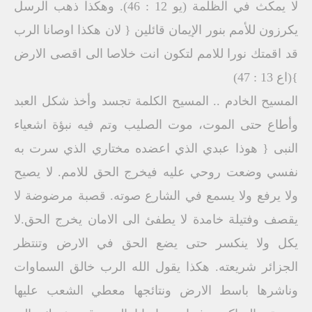
لا يمكث في الظلمة (يو 12 : 46). وهكذا ذهب الرسل
يكرزون للأمم بنور الإيمان قائلين { لان هكذا اوصانا الرب
قد اقمتك نورا للامم لتكون انت خلاصا الى اقصى الارض
}(اع 13 : 47)
المسيح الخادم .. المسيح الكلمة تجسد وأخذ شكل العبد
وأطاع حتى الموت، موت الصليب وتم فيه نبؤة اشعياء
النبى { هوذا عبدي الذي اعضده مختاري الذي سرت به
نفسي وضعت روحي عليه فيخرج الحق للامم. لا يصيح
ولا يرفع ولا يسمع في الشارع صوته. قصبة مرضوضة لا
يقصف وفتيلة خامدة لا يطفئ الى الامان يخرج الحق.لا
يكل ولا ينكسر حتى يضع الحق في الارض وتنتظر
الجزائر شريعته. هكذا يقول الله الرب خالق السماوات
وناشرها باسط الارض ونتائجها معطي الشعب عليها