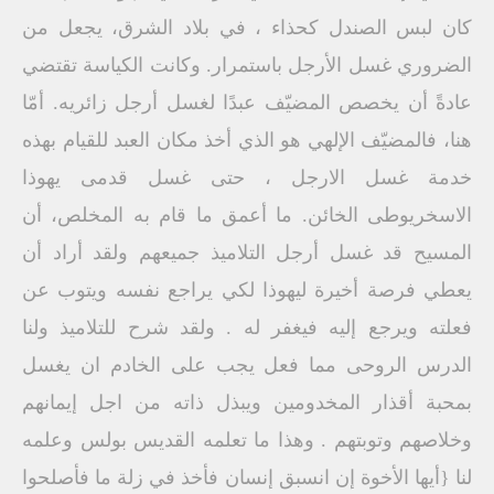
كان لبس الصندل كحذاء ، في بلاد الشرق، يجعل من
الضروري غسل الأرجل باستمرار. وكانت الكياسة تقتضي
عادةً أن يخصص المضيّف عبدًا لغسل أرجل زائريه. أمّا
هنا، فالمضيّف الإلهي هو الذي أخذ مكان العبد للقيام بهذه
خدمة غسل الارجل ، حتى غسل قدمى يهوذا
الاسخريوطى الخائن. ما أعمق ما قام به المخلص، أن
المسيح قد غسل أرجل التلاميذ جميعهم ولقد أراد أن
يعطي فرصة أخيرة ليهوذا لكي يراجع نفسه ويتوب عن
فعلته ويرجع إليه فيغفر له . ولقد شرح للتلاميذ ولنا
الدرس الروحى مما فعل يجب على الخادم ان يغسل
بمحبة أقذار المخدومين ويبذل ذاته من اجل إيمانهم
وخلاصهم وتوبتهم . وهذا ما تعلمه القديس بولس وعلمه
لنا {أيها الأخوة إن انسبق إنسان فأخذ في زلة ما فأصلحوا