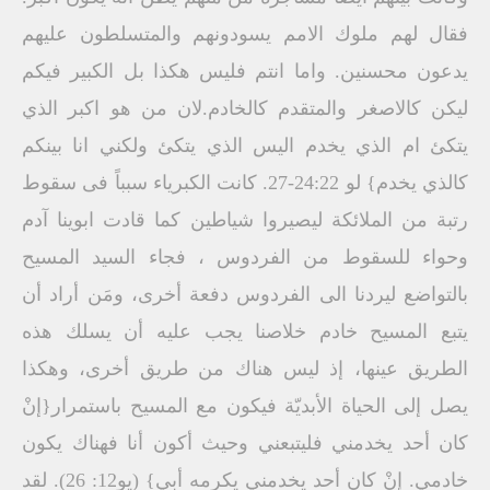
فقال لهم ملوك الامم يسودونهم والمتسلطون عليهم
يدعون محسنين. واما انتم فليس هكذا بل الكبير فيكم
ليكن كالاصغر والمتقدم كالخادم.لان من هو اكبر الذي
يتكئ ام الذي يخدم اليس الذي يتكئ ولكني انا بينكم
كالذي يخدم} لو 24:22-27. كانت الكبرياء سبباً فى سقوط
رتبة من الملائكة ليصيروا شياطين كما قادت ابوينا آدم
وحواء للسقوط من الفردوس ، فجاء السيد المسيح
بالتواضع ليردنا الى الفردوس دفعة أخرى، ومَن أراد أن
يتبع المسيح خادم خلاصنا يجب عليه أن يسلك هذه
الطريق عينها، إذ ليس هناك من طريق أخرى، وهكذا
يصل إلى الحياة الأبديّة فيكون مع المسيح باستمرار{إنْ
كان أحد يخدمني فليتبعني وحيث أكون أنا فهناك يكون
خادمي. إنْ كان أحد يخدمني يكرمه أبي} (يو12: 26). لقد