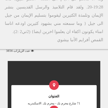
19:28-20. ولقد قام التلاميذ والرسل القديسين بنشر
الإيمان وتلمذة الكثيرين ليقوموا بتسليم الإيمان من جيل
الى جيل { وما سمعته مني بشهود كثيرين اودعه اناسا
امناء يكونون اكفاء ان يعلموا اخرين ايضا} (2تي2 :2).
القمص أفرايم الأنبا بيشوي
عدد الزيارات 3856
العنوان
‎71 شارع محرم بك - محرم بك. الاسكندريه