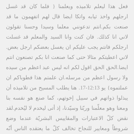
فعل هذا ليعلم تلاميذه ويعلمنا { فلما كان قد غسل
ارجلهم واخذ ثيابه واتكا ايضا قال لهم اتفهمون ما قد
صنعت بكم.انتم تدعونني معلما وسيدا وحسنا تقولون
لاني انا كذلك. فان كنت وانا السيد والمعلم قد غسلت
ارجلكم فانتم يجب عليكم ان يغسل بعضكم ارجل بعض.
لاني اعطيتكم مثالا حتى كما صنعت انا بكم تصنعون انتم
ايضا.الحق الحق اقول لكم انه ليس عبد اعظم من سيده
ولا رسول اعظم من مرسله.ان علمتم هذا فطوباكم ان
عملتموه} يو 12:13-17. هنا يطلب المسيح من تلاميذه أن
يبذلوا ذواتهم في سبيل إخوتهم، كما صنع هو نفسه بنا
ومعنا وهو معلّمنا وربّنا وسيّدنا، إذ أتى ليخدم لا ليُخدم.لقد
نقض كلّ الاعتبارات والمقاييس البشريّة عندما وضع
شروطاً ومعايير للنجاح تخالف كلّ ما يعتقده الناس أنّه