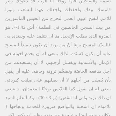
نسمة والساكنين فيها روحا. انا الرب قد دعوتك بالبر
فامسك بيدك واحفظك واجعلك عهدا للشعب ونورا
للامم. لتفتح عيون العمي لتخرج من الحبس الماسورين
من بيت السجن الجالسين في الظلمة} أش 1:42-7. هو
القدوة الذى يطلب الإنجيل منا ان نتتلمذ عليه ونقتدى به.
فالسيّد المسيح يرينا أنّ مَن يريد أن يكون تلميذاً للمسيح
عليه أن يكون كسيّده. لذلك ينبغي له أن يخدم اخوته فى
الإيمان والأنسانية ويغسل أرجلهم، لا أن يستعبدهم من
أجل منافعه الخاصّة وتضخّم ثروته وجاهه. عليه أن يقبل
بأن يُصلب من أجلهم لا أن يصلبهم على صليب كبريائه.
ينبغي له ان يقول كما القدّيس يوحنّا المعمدان، { ينبغي
ان ذلك يزيد واني انا انقص} (يو 3 : 30) . وكما علم السيد
تلاميذه ان المحبة والتواضع ضرورة للخدمة ونجاحها {
وكانت بينهم ايضا مشاجرة من منهم يظن انه يكون اكبر.