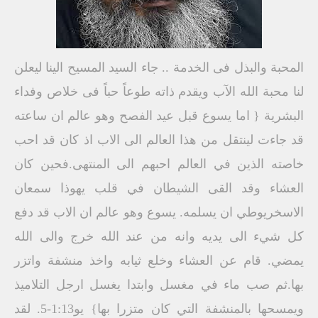
المحبة والبذل فى الخدمة .. جاء السيد المسيح الينا ليعلن
لنا محبة الله الآب ويقدم ذاته طوعاً حباً فى خلاص وفداء
البشرية { اما يسوع قبل عيد الفصح وهو عالم ان ساعته
قد جاءت لينتقل من هذا العالم الى الاب اذ كان قد احب
خاصته الذين في العالم احبهم الى المنتهى.فحين كان
العشاء وقد القى الشيطان في قلب يهوذا سمعان
الاسخريوطي ان يسلمه. يسوع وهو عالم ان الاب قد دفع
كل شيء الى يديه وانه من عند الله خرج والى الله
يمضي. قام عن العشاء وخلع ثيابه واخذ منشفة واتزر
بها.ثم صب ماء في مغسل وابتدا يغسل ارجل التلاميذ
ويمسحها بالمنشفة التي كان متزرا بها} يو1:13-5. لقد