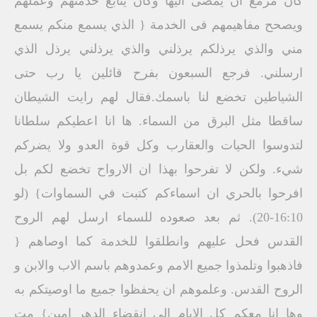
كان مزمع ان يمضى اليها وكان يتابع خدمتهم وعملهم
ويصحح مفاهيمهم فى الخدمة { الذي يسمع منكم يسمع
مني والذي يرذلكم يرذلني والذي يرذلني يرذل الذي
ارسلني. فرجع السبعون بفرح قائلين يا رب حتى
الشياطين تخضع لنا باسمك.فقال لهم رايت الشيطان
ساقطا مثل البرق من السماء. ها انا اعطيكم سلطانا
لتدوسوا الحيات والعقارب وكل قوة العدو ولا يضركم
شيء. ولكن لا تفرحوا بهذا ان الارواح تخضع لكم بل
افرحوا بالحري ان اسماءكم كتبت في السماوات} (لو
16:10-20). ثم بعد صعوده للسماء ارسل لهم الروح
القدس فحل عليهم وانطلقوا للخدمة كما اوصاهم {
فاذهبوا وتلمذوا جميع الامم وعمدوهم باسم الاب والابن و
الروح القدس. وعلموهم ان يحفظوا جميع ما اوصيتكم به
وها انا معكم كل الايام الى انقضاء الدهر امين} مت