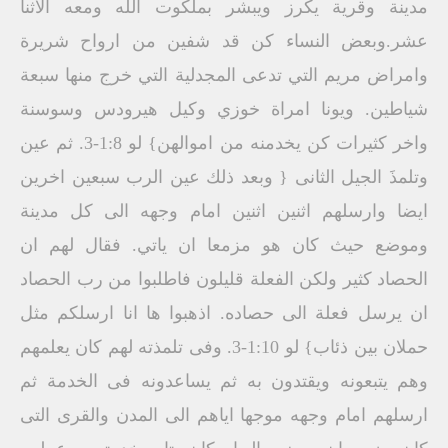
مدينة وقرية يكرز ويبشر بملكوت الله ومعه الاثنا
عشر.وبعض النساء كن قد شفين من ارواح شريرة
وامراض مريم التي تدعى المجدلية التي خرج منها سبعة
شياطين. ويونا امراة خوزي وكيل هيرودس وسوسنة
واخر كثيرات كن يخدمنه من اموالهن} لو 1:8-3. ثم عين
وتلمذَ الجيل الثانى { وبعد ذلك عين الرب سبعين اخرين
ايضا وارسلهم اثنين اثنين امام وجهه الى كل مدينة
وموضع حيث كان هو مزمعا ان ياتي. فقال لهم ان
الحصاد كثير ولكن الفعلة قليلون فاطلبوا من رب الحصاد
ان يرسل فعلة الى حصاده. اذهبوا ها انا ارسلكم مثل
حملان بين ذئاب} لو 1:10-3. وفى تلمذته لهم كان يعلمهم
وهم يتبعونه ويقتدون به ثم يساعدونه فى الخدمة ثم
ارسلهم امام وجهه موجها اياهم الى المدن والقرى التى