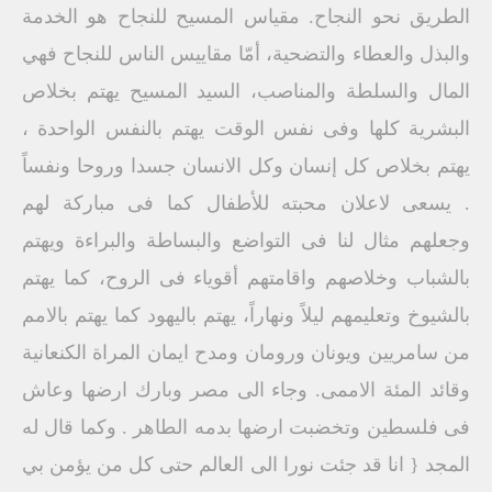
الطريق نحو النجاح. مقياس المسيح للنجاح هو الخدمة
والبذل والعطاء والتضحية، أمّا مقاييس الناس للنجاح فهي
المال والسلطة والمناصب، السيد المسيح يهتم بخلاص
البشرية كلها وفى نفس الوقت يهتم بالنفس الواحدة ،
يهتم بخلاص كل إنسان وكل الانسان جسدا وروحا ونفساً
. يسعى لاعلان محبته للأطفال كما فى مباركة لهم
وجعلهم مثال لنا فى التواضع والبساطة والبراءة ويهتم
بالشباب وخلاصهم واقامتهم أقوياء فى الروح، كما يهتم
بالشيوخ وتعليمهم ليلاً ونهاراً، يهتم باليهود كما يهتم بالامم
من سامريين ويونان ورومان ومدح ايمان المراة الكنعانية
وقائد المئة الاممى. وجاء الى مصر وبارك ارضها وعاش
فى فلسطين وتخضبت ارضها بدمه الطاهر . وكما قال له
المجد { انا قد جئت نورا الى العالم حتى كل من يؤمن بي