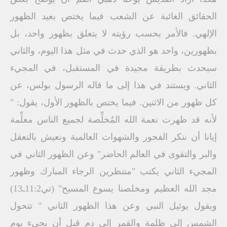
الحقائق الغائبة عن الشعب فيما يختص بعيد الظهور
الإلهي. فالأمر بحسب رؤيته لا يتعلق بظهور واحد، بل
بظهورين، واحد هو الذي حدث في مثل هذا اليوم، والثاني
سيحدث بطريقة مجيدة في المستقبل، في المجيء
الثاني. ويستند في هذا إلى ما قاله الرسول بولس، عن
كل ظهور من الاثنين. فيما يختص بالظهور الأول، يقول: "
لأنه قد ظهرت نعمة الله المُخلِّصة لجميع الناس معلِّمة
إيانا أن ننكر الفجور والشهوات العالمية ونعيش بالتعقل
والبر والتقوى في العالم الحاضر" وعن الظهور الثاني في
المجيء الثاني يكتب "منتظرين الرجاء المبارك وظهور
مجد الله العظيم ومخلصنا يسوع المسيح" (تي11:2ـ13)
ويقول يوئيل النبي وعن هذا الظهور الثاني " تتحول
الشمس إلى ظلمة والقمر إلى دم قبل أن يجيء يوم