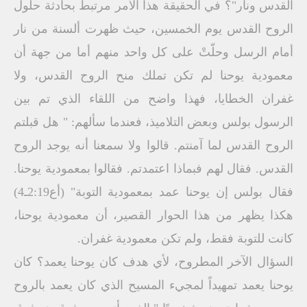
القدس ونار"؟ في الحقيقة هذا الأمر مرتبط بحادثة حلول
الروح القدس يوم الخمسين، حيث ظهرت ألسنة من نار
أمام الرسل وحلّتْ على كل واحد منهم أما من جهة أن
معمودية يوحنا لم تكن تملك منح الروح القدس، ولا
غفران الخطايا، فهذا واضح من اللقاء الذي تم بين
الرسول بولس وبعض التلاميذ، فعندما سألهم: " هل قبلتم
الروح القدس لما آمنتم. قالوا ولا سمعنا أنه يوجد الروح
القدس. فقال لهم فبماذا اعتمدتم. فقالوا بمعمودية يوحنا.
فقال بولس إن يوحنا عمد بمعمودية التوبة" (أع2:19ـ4)
هكذا يظهر من هذا الحوار القصير، أن معمودية يوحنا،
كانت للتوبة فقط، ولم تكن معمودية غفران.
السؤال الآخر المطروح، لأي هدف كان يوحنا يعمد؟ كان
يوحنا يعمد تمهيداً لمجيء المسيح الذي كان يعمد بالروح