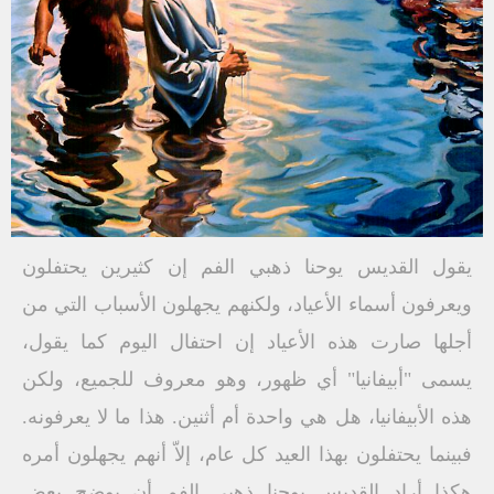
يقول القديس يوحنا ذهبي الفم إن كثيرين يحتفلون
ويعرفون أسماء الأعياد، ولكنهم يجهلون الأسباب التي من
أجلها صارت هذه الأعياد إن احتفال اليوم كما يقول،
يسمى "أبيفانيا" أي ظهور، وهو معروف للجميع، ولكن
هذه الأبيفانيا، هل هي واحدة أم أثنين. هذا ما لا يعرفونه.
فبينما يحتفلون بهذا العيد كل عام، إلاّ أنهم يجهلون أمره
هكذا أراد القديس يوحنا ذهبي الفم أن يوضح بعض