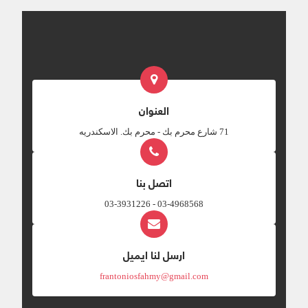
العنوان
‎71 شارع محرم بك - محرم بك. الاسكندريه
اتصل بنا
03-4968568 - 03-3931226
ارسل لنا ايميل
frantoniosfahmy@gmail.com