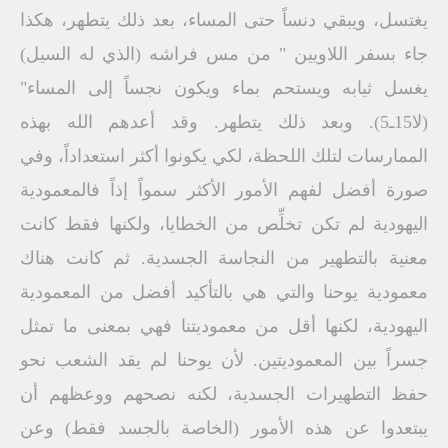
يغتسل، ويبقي دنساً حتى المساء، بعد ذلك يتطهر، هكذا
جاء بسفر اللاويين " من مس فراشه (الذي له السيل)
يغسل ثيابه ويستحم بماء ويكون نجساً إلى المساء"
(لا15ـ5). وبعد ذلك يتطهر. وقد أعدهم الله بهذه
الممارسات لتلك اللحظة، لكي يكونوا أكثر استعداداً، وفي
صورة أفضل لفهم الأمور الأكثر سمواً إذاً فالمعمودية
اليهودية لم تكن تخلِّص من الخطايا، ولكنها فقط كانت
معنية بالتطهير من النجاسة الجسدية. ثم كانت هناك
معمودية يوحنا والتي هي بالتأكيد أفضل من المعمودية
اليهودية، لكنها أقل من معموديتنا فهي بمعنى ما تمثل
جسراً بين المعموديتين. لأن يوحنا لم يقد الشعب نحو
حفظ التطهيرات الجسدية، لكنه نصحهم ووعظهم أن
يبتعدوا عن هذه الأمور (الخاصة بالجسد فقط) وعن