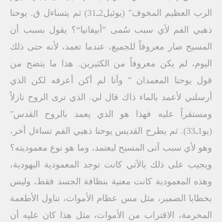
الرب العظيم المخوف" (يوئيل2ـ31) ثم يتساءل ق. يوحنا
ذهبي الفم لأي سبب سُمى ”أبيفانيا“؟ يقول بسبب أن
المسيح صار معروفاً للجميع، عندما تعمد، لأنه حتى ذلك
اليوم، لم يكن معروفاً من الكثيرين. هذا ما يتضح من
قول يوحنا المعمدان " وأنا لم أكن أعرفه لكن الذي
أرسلني لأعمد بالماء ذاك قال لي. الذي ترى الروح نازلاً
ومستقراً عليه فهذا هو الذي يعمد بالروح القدس"
(يو1ـ33). ثم يطرح القديس يوحنا ذهبي الفم تساءل أخر،
وهو لأي سبب آتى المسيح ليعتمد، وما هو نوع معموديته؟
ويجيب على ذلك بالآتي كانت توجد المعمودية اليهودية،
وهذه المعمودية كانت معنية بنظافة الجسد فقط، وليس
بخطايا الضمير، مثل مس عظام الأموات، تناول الأطعمة
المحرمة، الاقتراب من الأموات، مثل هذا كان عليه أن