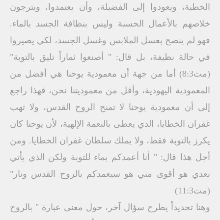
الخطية، ويعودوا إلى الفضيلة، وأن يعتمدوا، ويترجون
خلاصهم بالأعمال الحسنة وليس بنظافة الجسد بالماء.
فهو لم ينصح بغسل الملابس وغسل الجسد، لكي يصيروا
في حالة نظيفة، بل قال: " أصنعوا ثماراً تليق بالتوبة"
(مت8:3) أما من جهة أن معمودية يوحنا هي أفضل من
المعمودية اليهودية، وأقل من معموديتنا نحن، فهذا راجع
إلى أن معمودية يوحنا لا تمنح الروح القدس، ولا تهب
غفران الخطايا، الذي يعطى بالنعمة الإلهية، لأن يوحنا كان
يكرز بالتوبة فقط، ولا يملك سلطان غفران الخطايا. ومن
أجل هذا قال: " أنا أعمدكم بماء للتوبة ولكن الذي يأتي
بعدي هو أقوى مني هو سيعمدكم بالروح القدس ونار"
(مت11:3)
وهنا تحديداً يطرح سؤال آخر، حول معنى عبارة " بالروح