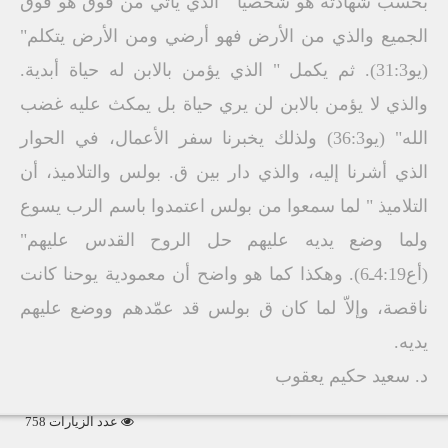
بحسب شهادته هو شخصيًا " الذي يأتي من فوق هو فوق
الجميع والذي من الأرض فهو أرضي ومن الأرض يتكلم"
(يو31:3). ثم يكمل " الذي يؤمن بالابن له حياة أبدية.
والذي لا يؤمن بالابن لن يري حياة بل يمكث عليه غضب
الله" (يو36:3) ولذلك يخبرنا سفر الأعمال، في الحوار
الذي أشرنا إليه، والذي دار بين ق. بولس والتلاميذ، أن
التلاميذ " لما سمعوا من بولس اعتمدوا باسم الرب يسوع
ولما وضع يديه عليهم حل الروح القدس عليهم"
(أع4:19ـ6). وهكذا كما هو واضح أن معمودية يوحنا كانت
ناقصة، وإلاّ لما كان ق بولس قد عمّدهم ووضع عليهم
يديه.
د. سعيد حكيم يعقوب
عدد الزيارات 758