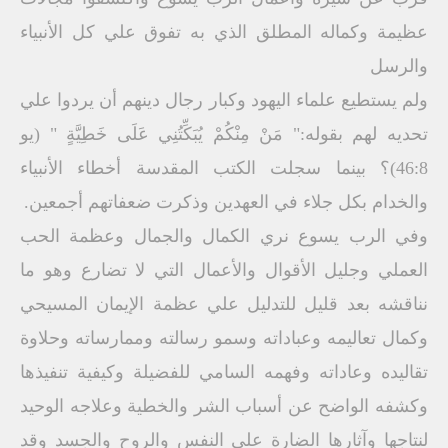
عظيمة وكماله المطلق الذي به تفوق علي كل الأنبياء
والرسل
ولم يستطيع علماء اليهود وكبار رجال دينهم أن يردوا علي
تحديه لهم بقوله:" مَنْ مِنْكُمْ يُبَكِّتُنِي عَلَى خَطِيَّةٍ " (يو
46:8)؟ بينما سجلت الكتب المقدسة أخطاء الأنبياء
والخدام بكل جلاء في العهدين وذكرت ضعفاتهم أجمعين.
وفي الرب يسوع نري الكمال والجمال وعظمة الحب
العملي وجليل الأقوال والأعمال التي لا تضارع وهو ما
نناقشه بعد قليل للتدليل علي عظمة الإيمان المسيحي
وكمال تعاليمه وعباداته وسمو رسالته وممارساته وحلاوة
تقاليده وعاداته وفهمه السامي للفضيلة وكيفية تنفيذها
وكشفه الواضح عن أسباب الشر والخطية وعلاجه الوحيد
لنتاجها وآثارها الضارة علي النفس والروح والجسد وقد