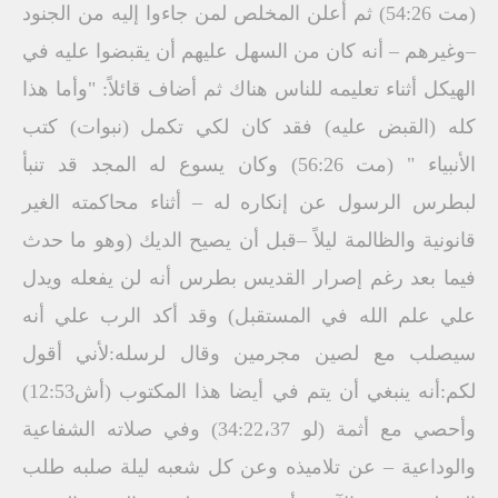
(مت 54:26) ثم أعلن المخلص لمن جاءوا إليه من الجنود
–وغيرهم – أنه كان من السهل عليهم أن يقبضوا عليه في
الهيكل أثناء تعليمه للناس هناك ثم أضاف قائلاً: "وأما هذا
كله (القبض عليه) فقد كان لكي تكمل (نبوات) كتب
الأنبياء " (مت 56:26) وكان يسوع له المجد قد تنبأ
لبطرس الرسول عن إنكاره له – أثناء محاكمته الغير
قانونية والظالمة ليلاً –قبل أن يصيح الديك (وهو ما حدث
فيما بعد رغم إصرار القديس بطرس أنه لن يفعله ويدل
علي علم الله في المستقبل) وقد أكد الرب علي أنه
سيصلب مع لصين مجرمين وقال لرسله:لأني أقول
لكم:أنه ينبغي أن يتم في أيضا هذا المكتوب (أش12:53)
وأحصي مع أثمة (لو 34:22،37) وفي صلاته الشفاعية
والوداعية – عن تلاميذه وعن كل شعبه ليلة صلبه طلب