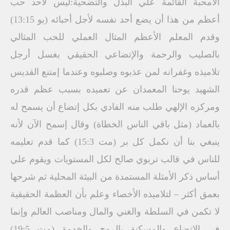
الامحبة القائمة علي البذل والتضحية:ليس لأحد حب
أعظم من هذا أن يضع أحد نفسه لأجل أحبائه (يو 13:15)
وقدم المعلم الأعظم المثال العملي للحب المثالي
بالصليب والرحمة والإتضاعي الحقيقي بغسل أرجل
تلاميذه وغفرانه لمن عذبوه وصلبوه وعندما إمتنع القديس
الشهيد يوحنا المعمدان عن تعميده بسبب عظم قدره
ومركزه الإلهي طلب منه الفادي بكل إتضاع أن يسمح له
بالعماد (مثل باقي الناس الخطاة) وقال إسمح الآن لأنه
ينبغي بنا أن نكمل كل بر (مت 15:3) كما قدم تعليمه
للناس في قالب تربوي صالح لكل المستويات ويقوم علي
أساس ذكر الأمثلة المستمدة من البيئة المحلية ثم شرحها
بعمق أكثر – لتلاميذه الأخصاء وعلم بأن العظمة الحقيقية
لا تكمن في السلطة والغني والمال ومناصب العالم وإنما
في الإتضاع والمسكنة بالروح والخدمة (مت 19:5)