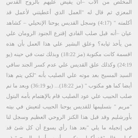
المخلص من الآب –أن يفيض عليهم بالروح القدس
المعزي ثم قال له "العمل الذي أعطيتني لأعمل قد
أكلمته " (4:17) وسجل القديس يوحنا الإنحيلي – كشاهد
عيان –أنه قبل صلب الفادي إقترع الجنود الرومان علي
من يأخذ ثيابه؟ وعلق البشير علي هذا العمل بأن هذه
اقسمة كانت مكتوبة (مز 18:22) وبذلك تمت في حينه (يو
24:19) وكذلك علق القديس علي عدم كسر الجند ساقي
السيد المسيح بعد موته علي الصليب بأنه "لكي يتم هذا
أيضا كما هو مكتوب " (مز 18:22)... (يو 36:19) وبعد ما تم
صلب الحبيب علي عود الصليب قام بالإهتمام بأمه البتول
"مريم " بتسليمها للقديس يوحنا الحبيب لتعيش في بيته
بأورشليم وقد قبل هذا الكنز الروحي العظيم وسجل لنا
في إنجيله ما يلي "بعد هذا رأي يسوع أن كل شئ قد