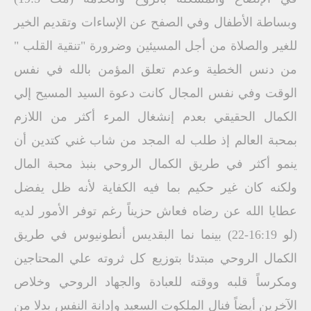
وبساطة الأطفال وفي الصفح عن الإساءات وتقديم الخير
للغير والصلاة من أجل المسيئين وضرورة "تنقية القلب "
من دنس الخطية وعدم تعلق المؤمن بالله في نفس
الوقت وفي نفس المجال كانت دعوة السيد المسيح إلي
الكمال الحقيقي بعدم إنشغال المرء أكثر من اللازم
بمحبة العالم إذ طلب له المجد من شاب غني كتدين أن
ينمو أكثر في طريق الكمال الروحي بنبذ محبة المال
ولكنه كان غير حكيم بما فيه الكفاية لأنه ظل يفضل
عطايا الله عن رضاه فعاش حزيناً رغم توفر الأمور لديه
(لو 16:19-22) بينما نما البقديس أنطونيوس في طريق
الكمال الروحي مبتدئا بتوزيع كل ثروته علي المحتاجين
ومكرساً قلبه ووقته للعبادة والجهاد الروحي وخلاص
الآخرين أيضاً فنال الملكوت السعيد وإدانة النفس بدلا من