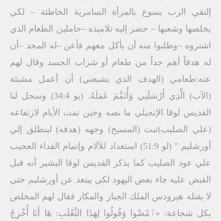
إلتقي الرب يسوع بالمرأة السامرية الخاطئة – لكي
يخلصها وشعبها – حضر إليه تلاميذه –حاملين الطعام الذي
اشتروه –وطلبوا منه أن يأكل معهم فأعن –له المجد –أن
له هدفاً أهم جداً من طعام أو شراب الجسد وقال لهم
عنه:طعامي (الهدف الذي يشبعني) أن أعمل مشيئة
(الآب) الَّذِي أَرْسَلَنِي وَأُتَمِّمَ عَمَلَهُ. (يو 34:4) وسجل لنا
القديس لوقا الإنجيلي ما نصه وحين تمت الأيام لارتفاعه
(علي الصليب)ثبت (المسيح) وجهه (هدفه) لينطلق إلي
أورشليم " (لو 51:9) استعداد للآلام وإتمام الفداء العجيب
علي عود الصليب كما يذكر القديس لوقا البشير أنه قبل
القبض عليه جاء بعض اليهود لكي يبتعد عن أورشليم حتي
لا يقتله هيرودس الملك الجبار والمكار فقال لهم المخلص
بكل شجاعة: «ﭐمْضُوا وَقُولُوا لِهَذَا الثَّعْلَبِ: هَا أَنَا أُخْرِجُ