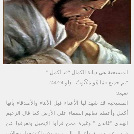
المسيحية هي ديانة الكمال "قد أكمل "
"تم جميع «مَا هُوَ مَكْتُوبٌ " (لو 44:24)
تمهيد:
المسيحية قد شهد لها الأعداء قبل الآبناء والأصدقاء بأنها
أكمل وأعظم تعاليم السماء علي الأرض كما قال الزعيم
الهندي "غاندي " وغيرة ممن قرأوا الإنجيل وتعرفوا عن
قرب عن سيرة وأعمال الرب يسوع واكتشفوا مجالات