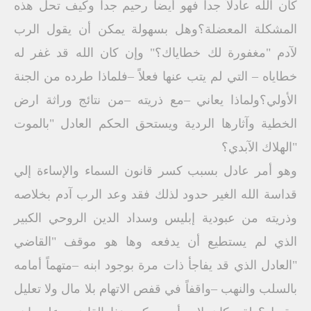
كان الله عادلاً جداً فهو أيضاً رحيم جداً وكيف تحل هذه
المشكلة المعضلة؟وهل بسهولة يمكن أن يقول الرب
لآدم "مغفورة لك خطاياك؟" وإن كان الله قد غفر له
خطاياه – التي لم يتب عنها فعلاً –فلماذا طرده من الجنة
الأولي؟ولماذا يعاني –مع ذريته –من نتائج وراثة ارض
الخطية وآثارها الردية ويستحق الحكم العادل "بالموت
"الهلاك الآبدي؟
وهو أمر عادل بسبب كسر قانون السماء والإساءة إلي
قداسة الله الغير حدود لذلك فقد وعد الرب آدم بخلاصه
وذريته من عبودية إبليس وسداد الدين الروحي الكبير
الذي لم يستطيع أن يدفعه وها هو موقف "القاضي
"العادل الذي قد يفاجأ ذات مرة بوجود ابنه –متهماً أمامه
بالسلب والنهب –واقفاً في قفص الاتهام بلا مال ولا تعليل