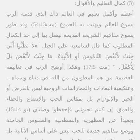
(3) كمال التعاليم والأقوال:
أعظم وأكمل تعليم في العالم ذاك الذي قدمه الرب
يسوع للعالم وبهتت به الجموع (مت54:13) وقد طور
يسوع مفاهيم الشريعة القديمة ليصل بها إلي حد الكمال
المطلوب كما قال لسامعيه علي الجبل "«لاَ تَظُنُّوا أَنِّي
جِئْتُ لأَنْقُضَ النَّامُوسَ أَوِ الأَنْبِيَاءَ. مَا جِئْتُ لأَنْقُضَ بَلْ
لِأُكَمِّلَ. " (مت 17:5) وهكذا أوضح الرب في تعاليمه
العظيمة من هم المطوبون من الله في دنياه وسماه –
وعنكيفية البعادات والمماراسات الروحية ليس بالفرض أو
الحبر والإلو\زام بل بمقاس الحب والإتضاع والخفاء
والعمق: إن كنتم تحبونني فإحفظوا وصاياي (يو 15:14)
وبعيداً عن المظهرية والسطحية والطقوس الجامدة
ووضع مفاهيم جديدة للحب ليس علي أساس الأنانية بل