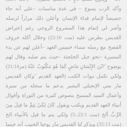
وأكد الرب يسوع – في عدة مناسبات –علي أنه جاء
خصيصاً لإتمام فداء الإنسان وأعلن ذلك مراراً لرسله
وأصر لي إتمام هذا المشروع الروحي رغم إعتراض
القديس بطرس عليه (مت 22:16) وخلال أكله خروف
الفصح مع رسله مساء خميس العهد –أعلن لهم عن بدء
المسيرة –نحو جبل الجلجثة –حيث يتم صلبه وقال لهم
بوضوح "ابْنَ الإِنْسَانِ مَاضٍ كَمَا هُوَ مَكْتُوبٌ عَنْهُ (مر21:14)
ولكي تكمل نبوات الكتب (العهد القديم "وكان القديس
مار متي الإنجيلي البشير يدعم ما سجله من سيرة
وأعمال السيد المسيح بنصوص كثيرة من التوراة وأقوال
أنبياء العهد القديم ويكتب ويقول كَانَ لِكَيْ يَتِمَّ مَا قِيلَ مِنَ
الرَّبِّ..ألخ (مت 22:1،:5) ولكي يتم ما قيل بالأنبياء..الخ
(مت 35:13) ويذكر لنا القديس مار يوحنا الحبيب أنه حينما