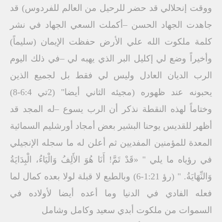
ووقت إنحلالي قد حضر للرحيل من العالم للفردوس) قد
جاهدت الجهاد الحسن –أكملت السعي الجهاد في نشر
كلمة ملكوت الله علي الأرض حفظت الإيمان (سليماً)
وأخيراً وضع لي إكليل البر الذي يهبه لي –في ذلك اليوم
الرب الديان العادل وليس لي فقط بل لجميع الذين
يحبونه عند ظهوره (مجيئه الثاني أيضا" (2تي 6:4-8)
وختاماً لهذه النقطة نذكر أن الرب يسوع –له المجد قد
أظهر للقديس يوحنا البشير بعض أمجاد أورشليم السمائية
المعدة للمؤمنين المفديين ثم أعلن له ما سجله الإنجيلي
في رؤياه ما يلي " «قَدْ تَمَّ! أَنَا هُوَ الأَلِفُ وَالْيَاءُ، الْبِدَايَةُ
وَالنِّهَايَةُ. " (رؤ 1:21-6) وبالطبع لا قبلة لولا بعده كمال لما
فعله الفادي في الدنيا وما أعده أيضا لأولاده في
السموات من ملكوت أبدي سعيد وكامل وشامل