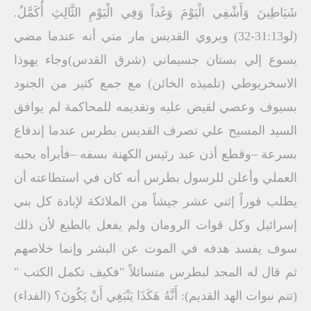
شَيَاطِينَ وَأَشْفِي الْيَوْمَ وَغَداً وَفِي الْيَوْمِ الثَّالِثِ أُكَمَّلُ.
(لو31:13-32) ويروي القديس مار متي أنه عندما مضي
يسوع إلي بستان جسيماني (شرق القدس)وجاء يهوذا
الاسخريوطي (تلميذه الخائن) مع جمع كثير من الجنود
بسيوف وعصي لقيض عليه وتقديمه للمحاكمة لم يوافق
السيد المسيح علي تصرف القديس بطرس عندما إندفاع
بسرعة –وقطع أذن عبد رئيس الكهنة بسفه –فأبرأه بحبه
العملي وأعلن للرسول بطرس أنه كان في استطاعته أن
يطلب فوراً إثني عشر جيشاً من الملائكة لإبادة كل بني
إسرائيل وكل قوات الرومان ولم يفعل بالطبع لأن ذلك
سوف يفسد هدفه في الموت عن البشر وإنما خلاصهم
ثم قال له المجد لبطرس متسائلاً "فكيف تكمل الكتب "
(تتم نبوات الهد القديم): أَنَّهُ هَكَذَا يَنْبَغِي أَنْ يَكُونَ؟ (الفداء)