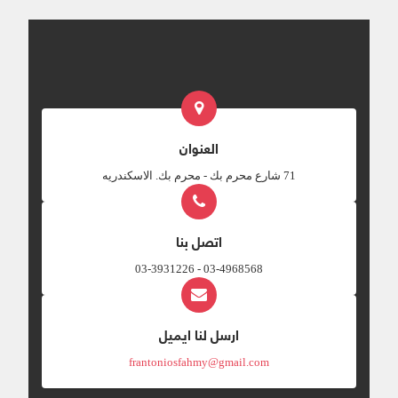
العنوان
‎71 شارع محرم بك - محرم بك. الاسكندريه
اتصل بنا
03-4968568 - 03-3931226
ارسل لنا ايميل
frantoniosfahmy@gmail.com