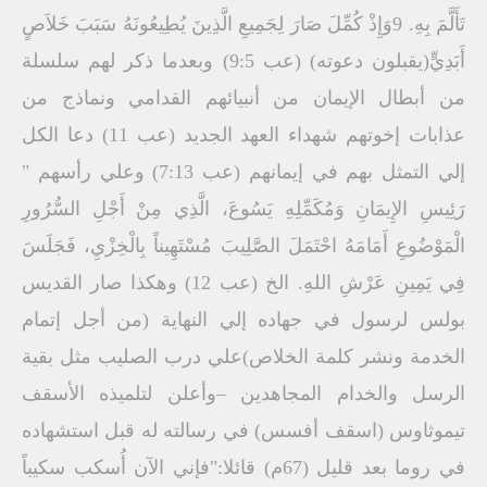
تَأَلَّمَ بِهِ. 9وَإِذْ كُمِّلَ صَارَ لِجَمِيعِ الَّذِينَ يُطِيعُونَهُ سَبَبَ خَلاَصٍ
أَبَدِيٍّ(يقبلون دعوته) (عب 9:5) وبعدما ذكر لهم سلسلة
من أبطال الإيمان من أنبيائهم القدامي ونماذج من
عذابات إخوتهم شهداء العهد الجديد (عب 11) دعا الكل
إلي التمثل بهم في إيمانهم (عب 7:13) وعلي رأسهم "
رَئِيسِ الإِيمَانِ وَمُكَمِّلِهِ يَسُوعَ، الَّذِي مِنْ أَجْلِ السُّرُورِ
الْمَوْضُوعِ أَمَامَهُ احْتَمَلَ الصَّلِيبَ مُسْتَهِيناً بِالْخِزْيِ، فَجَلَسَ
فِي يَمِينِ عَرْشِ اللهِ. الخ (عب 12) وهكذا صار القديس
بولس لرسول في جهاده إلي النهاية (من أجل إتمام
الخدمة ونشر كلمة الخلاص)علي درب الصليب مثل بقية
الرسل والخدام المجاهدين –وأعلن لتلميذه الأسقف
تيموثاوس (اسقف أفسس) في رسالته له قبل استشهاده
في روما بعد قليل (67م) قائلا:"فإني الآن أُسكب سكيباً