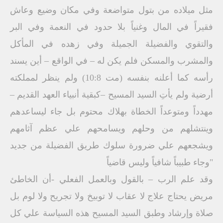
مثل ميلاده من بتول متواضعة وفي مكان وضيع وعاش
فقيراً في المال وغنياً بلا حدود في النعمة وفي البر
والتقوي والفضيلة الجميلة وفي زهده في المأكل
والمشرب والمسكن فلم يكن له – في الواقع – أين يسند
رأسه كما أعلنه بنفسه (مت 10:8) ولم ينظر لمملكته
أرضية ولم يأتِ السيد المسيح –كبقية أنبياء العهد القديم –
مهدداً ومتوعداً الخطاة بهلاك محتوم بل جاء ليساعدهم
وينتشلهم من وحلهم ويسامحهم علي عظم آثامهم
ويشجعهم علي ضرورة سلوك طريق الفضيلة من جديد
"وجاء طبيباً شافياً وليس قاضياً
وقد علم الرب – بالقول وبالعمل الفعلي -أن الخاطئ
مريض يحتاج علاج لا عقاب لا توبيخ ولا تجريح ولا لوم بل
صلاة وإرشاد وطبق السيد المسيح هذه السياسة علي كل