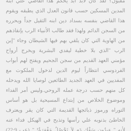
مقبول؟ لقد كان لابد أبد يحكم هذا القاضي علي ابنه
المدين المسكين حسب قانون العدل الذي يطبقه ويقوم
هذا القاضي بنفسه بسداد دين ابنه الثقيل جداً ويحرره
من السجن الدائم ولهذا فقد طالب الأنبياء الرب يإنقاذهم
من الهاوية التي كان يلقي بهم فيها الشيطان وجاء "إبن
الرب "الذي بلا خطية ليفدي البشرية ويخرج أرواح
مؤمني العهد القديم من سجن الجحيم ويفتح لهم أبواب
الفردوسي انتظاراً ليوم الدين لدخول الملكوت مع
المفديين في العهد الجديد الطائعين لوصايا الله ويدخله
كل منهم حسب درجة عمله الروحي.وليس أمر الفداء
وموضوع الخلاص من إبتداع المسيحية بل هو أساس
التوراه ورموز ذبائجها القديمة التي كان يقر ويعترف
الخاطئ بذنوبه علي رأسها وتذبح في الهيكل فداء عنه
لأنه " وَبِدُونِ سَفْكِ دَمٍ لاَ تَحْصُلُ مَغْفِرَةٌ! " (عب 22:9)