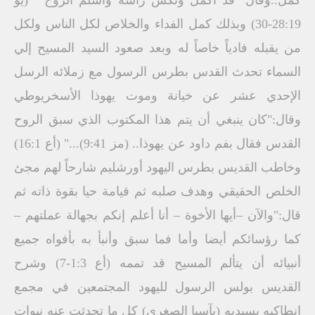
كمل..وقال "قد أكمل ونكس رأسه وأسلم الروح " (يو
28:19-30) وبذلك كمل الفداء والخلاص لكل الناس ولكل
من يقبله فادياً خاصاً له وبعد صعود السيد المسيح إلي
السماء تحدث القدس بطرس الرسول مع زملائه الرسل
الإحدي عشر عن خيانة وموت يهوذا الأسخريوطي
وقال:"كان ينبغي أن يتم هذا المكتوب الذي سبق الروح
القدس فقال بفم داود عن يهوذا.. (مز 9:41)..." (أع 16:1)
وخاطب القديس بطرس اليهود أورشليم شارحاً لهم مجئ
الخلص الحقيقي وهدف صلبه ثم قيامة حيا بقوة ذاته ثم
قال:"والآن –أيها الأخوة – أنا أعلم إنكم بجهالة عملتهم –
كما رؤسائكم أيضا وأما فما سبق وأنبأ به بأفواه جميع
أنبيائه أن يتألم المسيح قد تممه (أع 1:3-7) وشرح
القديس بولس الرسول لليهود المجتمعين في مجمع
إنطاكيه بسيديه (بآسيا الصغري) كل ما تحدثت عنه نبوات