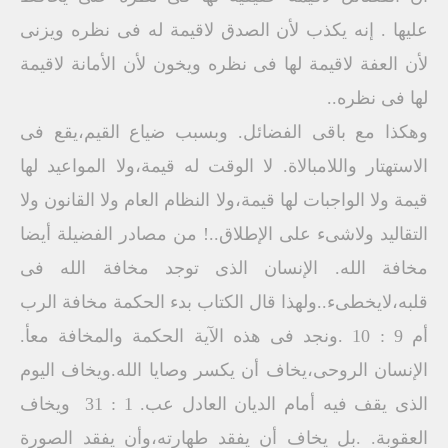
عليها . إنه يكذب لأن الصدق لاقيمة له فى نظره ويزنى
لأن العفة لاقيمة لها فى نظره ويخون لأن الأمانة لاقيمة
لها فى نظره..
وهكذا مع باقى الفضائل. وبسبب ضياع القيم،يقع فى
الاستهتار واللامبالاة. ‏لا الوقت له قيمة،ولا المواعيد لها
قيمة ولا الواجبات لها قيمة،ولا النظام العام ولا القانون ولا
التقاليد ولاشىء على الإطلاق..! ‏من مصادر الفضيلة أيضا
مخافة الله. ‏الإنسان الذى توجد مخافة الله فى
قلبه،لايخطىء..ولهذا قال الكتاب بدء الحكمة مخافة الرب
أم 9 ‏: 10 .ونجد فى هذه الآية الحكمة والمخافة معأ.
الإنسان الروحى،يخاف أن يكسر وصايا الله.ويخاف اليوم
الذى يقف فيه أمام الديان العادل عب. 1 ‏: 31 ‏ ويخاف
العقوبة. .بل يخاف أن يفقد طهارته،وأن يفقد الصورة