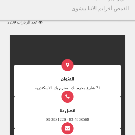
القمص أفرايم الانبا بيشوى
عدد الزيارات 2239
العنوان
‎71 شارع محرم بك - محرم بك. الاسكندريه
اتصل بنا
03-4968568 - 03-3931226