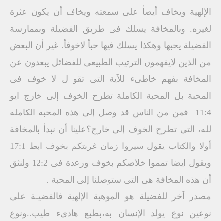
الإلهية ويخاف أيضأ على سمعته ويخاف أن يكون عثرة
لغيره. ‏وبالمخافة يسلك فى طريق الفضيلة وبممارسة
الفضيلة يحبها وهكذا يسلك فيها حبأ لاخوفأ. ‏غير أن البعض
من الذين لايفهمون الترتيب الطبيعى للفضائل يبعدون عن
المخافة بفهم خاطىء للآية التى تقو ل لا خوف فى
المحبة بل المحبة الكاملة تطرح الخوف إلى خارج ايو
11:4 ‏ فمن من الناس قد وصل إلى هذه المحبة الكاملة
لله، التى تطرح الخوف إلى خارج؟علينا أن نبدأ بالمخافة
أولا والكتاب يقول سيروا زمان غربتكم بخوف ابط 17:1
ويقول ايضا تمموا خلاصكم بخوف ورعدة فى 12:2 ‏ولنثق
أن هذه المخافة هى التى ستوصلنا إلى المحبة .
‏مصدر آخر للفضيلة هو الموهبة الإلهية ‏فالفضيلة على
نوعين نوع يولد الإنسان به،بطبع هادىء طيب..ونوع