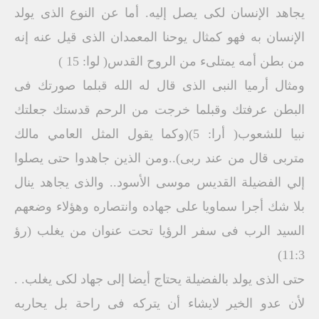
يجاهد الإنسان لكى يصل إليه. أما عن النوع الذى يولد
الإنسان به فهو كمثال يوحنا المعمدان الذى قيل عنه إنه
من بطن أمه يمتلىء من الروح القدس( لوا: 15 )
ومثال أرميا النبى الذى قال له الله قبلما صورتك فى
البطن عرفتك وقبلما خرجت من الرحم قدستك جعلتك
نبيا للشعوب( أرا: 5)(وكما يقول المثل العامي مالك
متربى قال من عند ربى)..ومن الذين جاهدوا حتى يصلوا
إلي الفضيلة القديس موسى الأسود.. والذى يجاهد ينال
بلا شك أجرا سماويا على جهاده وانتصاره وهؤلاء وضعهم
السيد الرب فى سفر الرؤيا تحت عنوان من يغلب (رؤ
11:3)
حتى الذى يولد بالفضيلة يحتاج أيضا إلى جهاد لكى يغلب. .
لأن عدو الخير لايشاء أن يتركه فى راحة بل يحاربه