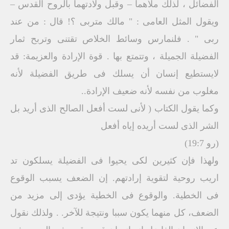
الفضائل ، لذلك ملأهما – وقبل ولادتهما بالروح القدس –
ويقول المثل العامى : " مالك متربى ؟! قال : من عند
ربى " . فلنمارس وسائط الخلاص تقتنى وتربح ثمار
الفضيلة الجميلة ، وتتمتع بها . قوة الإرادة والعزيمة: ‏قد
لايستطيع إنسان أن يسلك فى طريق الفضيلة لأنه
مغلوب من نفسه لأنه ضعيف الإرادة..
وكما يقول الكتاب ( لأنى لست أفعل الصالح الذى أريد بل
الشر الذى لست أريده إياه أفعل
(رو 19:7) ‏
ولهذا فإن كثيرين لكى يحيوا فى الفضيلة يسلكون تد
اريب روحية لتقوية إرادتهم. ‏إن الضعف يسبب الوقوع
فى الخطية. ‏والوقوع فى الخطية يؤدى إلى مزيد من
الضعف، كل منهما يكون سببا ونتيجة للآخر. . ‏ولذلك نقول