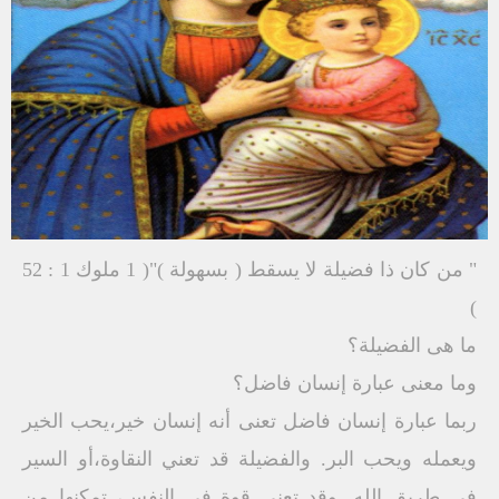
" من كان ذا فضيلة لا يسقط ( بسهولة )"( 1 ملوك 1 : 52
)
ما هى الفضيلة؟
وما معنى عبارة إنسان فاضل؟
‏ربما عبارة إنسان فاضل تعنى أنه إنسان خير،يحب الخير
ويعمله ويحب البر. ‏والفضيلة قد تعني النقاوة،أو السير
فى طريق الله. وقد تعنى قوة فى النفس، تمكنها من