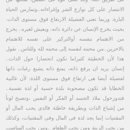
الانتصار على كل نوازع الشر وإغراءاته..وتمارس الحياة
البارة. ‏وربما تعنى الفضيلة الارتفاع فوق مستوى الذات.
بحيث يخرج الإنسان عن دائرة ذاته، ويعيش لغيره.. ‏يخرج
من الاهتمام بنفسه أوالتركيز على نفسه للاهتمام
بالاخرين..من محبته لنفسه إلى محبته لله وللناس.. ‏نقول
هذا لأن الخطيئة كثيراما تكون انحصارا حول الذات..
إنسان يريد ان يرفع ذاته، يمنع ذاته يشبع رغبات ذاتها
لفضيلة أيضا هى ارتفاع فوق مستوى اللذة: ‏لأن غالبية
الخطايا قد تكون مصحوبة بلذة حسية أو لذة نفسية..
فتدورحول ملاذ الجسد أو الفكر أو النفس ،وتصبح لونأ
من إشباع الذات وبطريقة خاطئة فالذى يحب المال أو
المقتنيات إنما يجد لذة فى المال وفى المقتنيات، وكذلك
من يحب الزينة ومن يحب الطعام ..ومن يحب المناصب