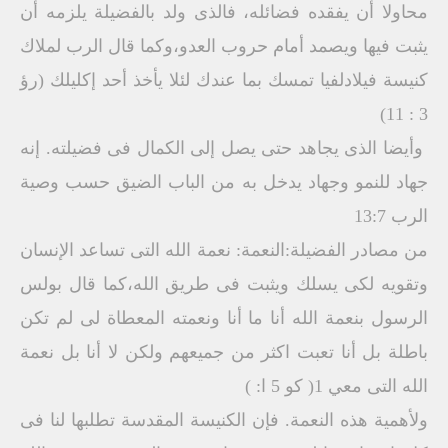
محاولا أن يفقده فضائله، فالذى ولد بالفضيلة يلزمه أن
يثبت فيها ويصمد أمام حروب العدو،وكما قال الرب لملاك
كنيسة فيلادلفيا تمسك بما عندك لئلا يأخذ أحد إكليلك (رؤ
3 ‏: 11)
‏ وأيضا الذى يجاهد حتى يصل إلى الكمال فى فضيلته. إنه
جهاد للنمو وجهاد يدخل به من الباب الضيق حسب وصية
الرب 13:7
من مصادر الفضيلة:النعمة: ‏نعمة الله التى تساعد الإنسان
وتقويه لكى يسلك ويثبت فى طريق الله،كما قال بولس
الرسول بنعمة الله أنا ما أنا ونعمته المعطاة لى لم تكن
باطلة بل أنا تعبت اكثر من جميعهم ولكن لا أنا بل نعمة
الله التى معي 1( ‏كو 5 ‏ا: )
ولأهمية هذه النعمة. فإن الكنيسة المقدسة تطلبها لنا فى