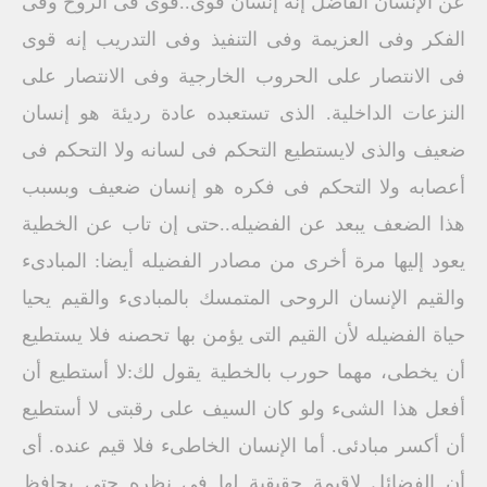
عن الإنسان الفاضل إنه إنسان قوى..قوى فى الروح وفى
الفكر وفى العزيمة وفى التنفيذ وفى التدريب إنه قوى
فى الانتصار على الحروب الخارجية وفى الانتصار على
النزعات الداخلية. الذى تستعبده عادة رديئة هو إنسان
ضعيف ‏والذى لايستطيع التحكم فى لسانه ولا التحكم فى
أعصابه ولا التحكم فى فكره هو إنسان ضعيف وبسبب
هذا الضعف يبعد عن الفضيله..حتى إن تاب عن الخطية
يعود إليها مرة أخرى ‏من مصادر الفضيله أيضا: المبادىء
والقيم ‏الإنسان الروحى المتمسك بالمبادىء والقيم يحيا
حياة الفضيله لأن القيم التى يؤمن بها تحصنه فلا يستطيع
أن يخطى، مهما حورب بالخطية يقول لك:لا أستطيع أن
أفعل هذا الشىء ولو كان السيف على رقبتى لا أستطيع
أن أكسر مبادئى. أما الإنسان الخاطىء فلا قيم عنده. ‏أى
أن الفضائل لاقيمة حقيقية لها فى نظره حتى يحافظ