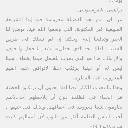
بوذى ،
براهمى، كنفوشيوسى..
من اى دين تجد الفضيلة مغروسة فيه..إنها الشريعة
الطبيعية غير المكتوبة، التى وضعها الله فينا. توضح لنا
الخير وتدفعنا إليه، وتبكتنا إن لم نسلك فى طريق
الفضيلة. لذلك نجد الذى يخطيء، يشعر بالخجل والخوف
والارتباك. ‏هذا هو الذى يحدث للطفل حينها يخطف شيئا
ليس له أو حينها يرتكب خطأ لاتوافق عليه القيم
المغروسة فيه بالفطرة..
وهذا ما يحدث للكبار أيضا لهذا يحبون أن يرتكبوا الخطية
فى الخفاء فى الظلمة دون أن يلاحظهم أحد..لأنهم
يقاومون شيئا مغروسا فى أعماقهم، ولذلك قيل عنهم: ،
أحب الناس الظلمة أكثر من النور، لأن أعمالهم كانت
شريرة(يو 19:3)