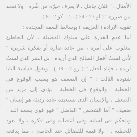
الأمثال : " فلان جاهل ، لا يعرف خيرّه من شّره ، ولا نفعه
من ضرره " ( لو 23 : 34 ) ، ( 1 كو 2 : 8 ) .
تقوية الإرادة ( العزيمة ) بوسائط النعمة المجددة :
أما عدم القدرة على سلوك الفضيلة ، لأن الخاطئ
مغلوب على أمره ، من عادة ضارة أو بفكرة شريرة "
لأنى لستُ أفعل الصالح الذى أريده ، بل الشر الذى لستُ
أريده ، فإياه أفعل " ( رو 7 : 19 ) . ويقول قداسة البابا
شنودة الثالث : " إن الضعف هو بسبب الوقوع فى
الخطية ، والوقوع فى الخطية ، يؤدى إلى مزيد من
الضعف ، والإنسان الذى تستعبده عادة رديئة هو إنسان "
ضعيف " أما الشخص " الفاضل " فهو قوى بنعمة الله ،
ويتحكم فى لسانه وفى أعصابه وفى فكره ، ولا يعود
للخطية . " ولا قيمة للفضائل عند الخاطئ ، مما يدفعه