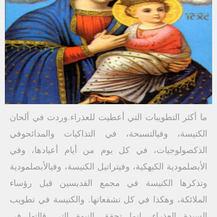
ما أكثر التطويبات التي أعطيت للعذراء.وردت في ألحان
الكنيسة، وفيالتسبحة، في التذاكيات والمدائحوفي
الذكصولوجيات، في كل يوم من أيام أعيادها، وفي
الأبصلمودية الكيهكية، وفيتراتيل الكنيسة، وفيالأبصلمودية
وتذكرها الكنيسة في مجمع القديسين قبل رؤساء
الملائكة، وهكذا في كل تشفعاتها. والكنيسة في تطويب
السيدة العذراء، إنما تحقق النبوة التي قالتها في