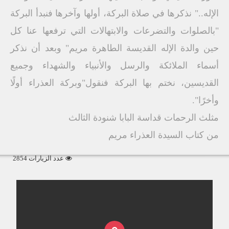
الإله.." نذكرها في صلاة البركة، أولها وآخرها فنبدأ البركة
"بالصلوات والتضرعات والابتهالات التي ترفعها عنا كل
حين والدة الإله القديسة الطاهرة مريم" وبعد أن نذكر
أسماء الملائكة والرسل والأنبياء والشهداء وجميع
القديسين، نختم بها البركة فنقول"وبركة العذراء أولًا
وأخرًا".
مثلث الرحمات قداسة البابا شنودة الثالث
من كتاب السيدة العذراء مريم
عدد الزيارات 2854