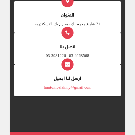
العنوان
‎71 شارع محرم بك - محرم بك. الاسكندريه
اتصل بنا
03-4968568 - 03-3931226
ارسل لنا ايميل
frantoniosfahmy@gmail.com