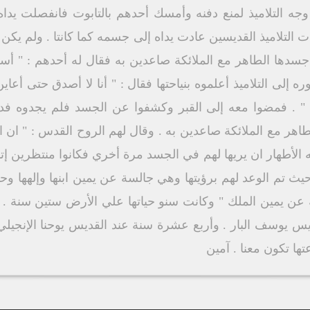
جه التلاميذ لمنع دفنه وأمسك أحدهم بالتابوت فانفصلت يدا
التلاميذ القديسين عادت يداه إلى جسمه كما كانتا . ولم يكن 
جسدها الطاهر مع الملائكة صاعدين به فقال له أحدهم : " أ
 إلى التلاميذ أعلموه بنياحتها فقال : " أنا لا أصدق حتى أع
 . فمضوا معه إلى القبر وكشفوا عن الجسد فلم يجدوه فد
اهر مع الملائكة صاعدين به . وقال لهم الروح القدس : " ان 
الأطهار ان يريها لهم في الجسد مرة أخري فكانوا منتظرين إتم
 الوعد لهم برؤيتها وهي جالسة عن يمين ابنها وإلهها وحو
لكة عن يمين الملك " وكانت سنو حياتها علي الأرض ستين سنة 
س يوسف البار . وأربع عشرة سنة عند القديس يوحنا الإنجيلي 
تها تكون معنا . آمين