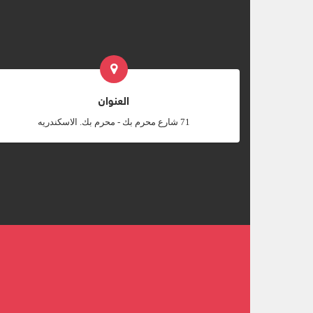
العنوان
‎71 شارع محرم بك - محرم بك. الاسكندريه