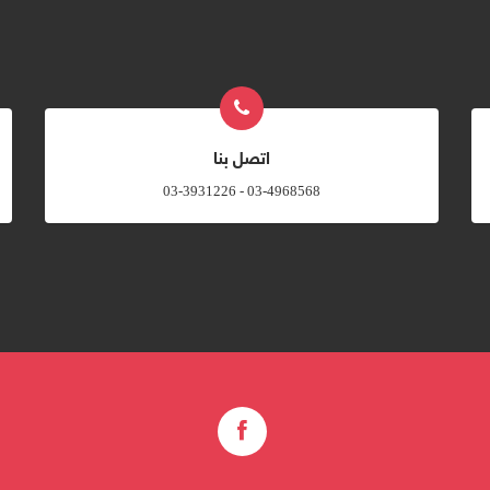
اتصل بنا
03-4968568 - 03-3931226