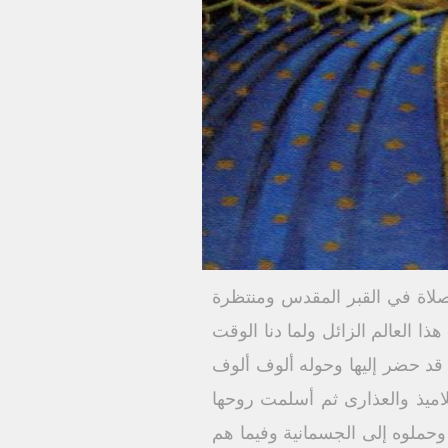
لصلاة في القبر المقدس ومنتظرة
ا العالم الزائل ولما دنا الوقت
قد حضر إليها وحوله ألوف ألوف
لاميذ والعذارى ثم أسلمت روحها
 وحملوه إلى الجسمانية وفيما هم