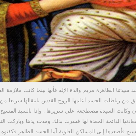
سيدتنا الطاهرة مريم والدة الإله فأنها بينما كانت ملازمة ا
 من رباطات الجسد أعلمها الروح القدس بانتقالها سريعا من هذ
ون وكانت السيدة مضطجعة علي سريرها . وإذا بالسيد المسيح 
سعادتها الدائمة المعدة لها فسرت بذلك ومدت يدها وباركت الت
لمسيح فأصعدها إلى المساكن العلوية آما الجسد الطاهر فكفنوه