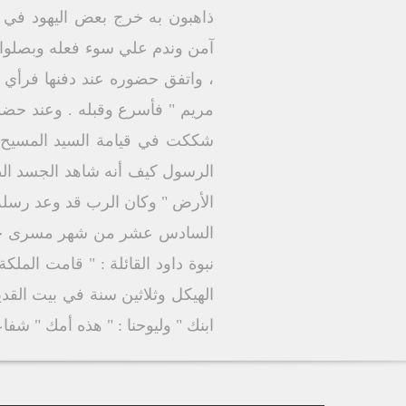
ذاهبون به خرج بعض اليهود في و
آمن وندم علي سوء فعله وبصلوات 
، واتفق حضوره عند دفنها فرأي 
مريم " فأسرع وقبله . وعند حضوره
شككت في قيامة السيد المسيح "
الرسول كيف أنه شاهد الجسد الط
الأرض " وكان الرب قد وعد رسله 
السادس عشر من شهر مسرى حيث تم
نبوة داود القائلة : " قامت الم
الهيكل وثلاثين سنة في بيت القدي
ابنك " وليوحنا : " هذه أمك " شفاع