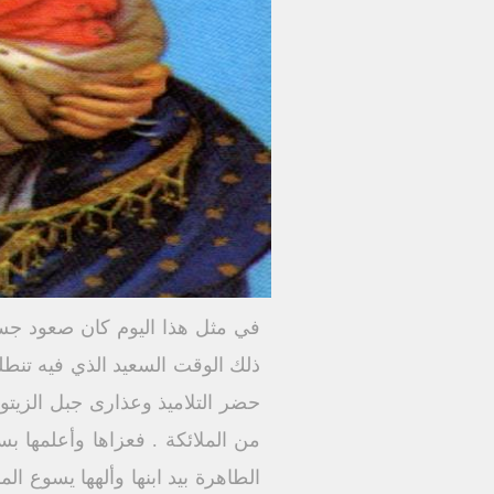
في مثل هذا اليوم كان صعود جسد 
ذلك الوقت السعيد الذي فيه تنطلق
حضر التلاميذ وعذارى جبل الزيت
من الملائكة . فعزاها وأعلمها ب
الطاهرة بيد ابنها وألهها يسوع ا