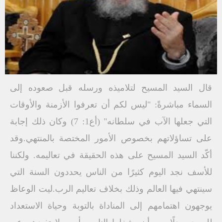
قال السيد المسيح لتلاميذه ورسله قبل صعوده إلى
السماء مباشرةً: "ليس لكم أن تعرفوا الأزمنة والأوقات
التي جعلها الآب في سلطانه" (أع1: 7) وكان ذلك إجابة
على تساؤلاتهم بخصوص الأمور المختصة بالمنتهي.وقد
أكّد السيد المسيح على هذه الحقيقة في تعاليمه. ولكننا
للأسف نجد اليوم كثيرًا من الناس يحددون السنة التي
سينتهي فيها العالم وذلك بخلاف تعاليم الرب.ليت الوعاظ
يوجهون اهتمامهم إلى المناداة بالتوبة وحياة الاستعداد