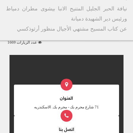
نيافة الحبر الجليل المتنيح الانبا بيشوى مطران دمياط
ورئيس دير الشهيدة دميانة
عن كتاب المسيح مشتهي الأجيال منظور أرثوذكسي
عدد الزيارات 1669
العنوان
‎71 شارع محرم بك - محرم بك. الاسكندريه
اتصل بنا