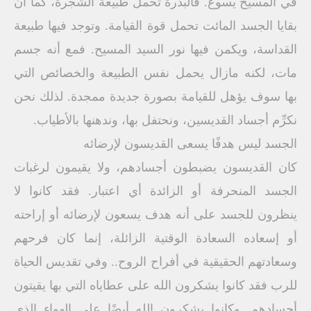
في المسيح يسوع. فالبذرة تحمل طبيعة الشجرة، كما أن
بقايا الجسد المائت تحمل قوة القيامة. وتوجد فيها طبيعة
القداسة، ويكمن فيها نور السيد المسيح. فمع أنه جسم
مات، لكنه مازال يحمل نفس الطبيعة والخصائص التي
بها سوف يؤهل للقيامة بصورة جديدة ممجدة. لذلك نحن
نكرِّم أجساد القديسين، ونحتفل بها، وندهنها بالأطياب.
الجسد ليس هدفًا يسعى القديسون لإرضائه
كان القديسون يضبطون أجسادهم، ولا يقيمون لرغبات
الجسد المنحرفة أو الزائدة أي اعتبار. فقد كانوا لا
ينظرون للجسد على أنه هدف يسعون لإرضائه أو إراحته
أو إسعاده السعادة الوقتية الزائلة، إنما كان فرحهم
وسعادتهم الحقيقية في أفراح الروح.. وفي تقديس الحياة
للرب فقد كانوا يشكرون الله على عطاياه التي بها يقيتون
أجسادهم. وكانوا يشكرون الله أيضًا على الهواء الذي