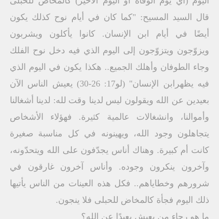
اليوم (أي يوم الوفاة أو اليوم الأخير) كالمخاض للحبلى
قال السيد المسيح: "كما كان في أيام نوح كذلك يكون
أيضًا في أيام ابن الإنسان. كانوا يأكلون ويشربون
ويزوّجون ويتزوّجون إلى اليوم الذي فيه دخل نوح الفلك
وجاء الطوفان وأهلك الجميع.. هكذا يكون في اليوم الذي
فيه يظهرابن الإنسان" (لو17: 26-30) يعيش الناس الآن
بعيدين عن الله ويقولون ليس لدينا وقت لله: لدينا أشغالنا
وأموالنا، وانشغالات عالمية كثيرة. فهؤلاء الأشخاص
يتجاهلون وجود الله، ويهينونه في كل مناسبة صغيرة
كانت أم كبيرة. وهناك أناس يجدّفون على الله ويتحدّونه،
وآخرون ينكرون وجوده. وأناس آخرون غارقون في
شرورهم وخطاياهم.. فكل هذه العينات من الناس يأتيها
ذلك اليوم فجأة كالمخاض للحبلى فلا ينجون.
ما هو رجاء من يعيش بعيدًا عن الله؟