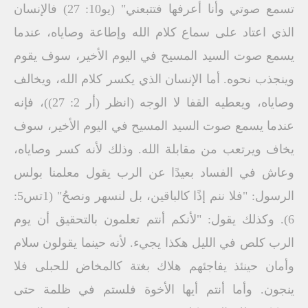
تسمع صوتي وأنا أعرفها فتتبعني" (يو10: 27) فالإنسان
الذي اعتاد على سماع كلام الله وإطاعة وصاياه، عندما
يسمع صوت السيد المسيح في اليوم الأخير، سوف يقوم
وينجذب نحوه. أما الإنسان الذي يكسر كلام الله، ويخالف
وصاياه، ويعطيه القفا لا الوجه (انظر (أر 2: 27))، فإنه
عندما يسمع صوت السيد المسيح في اليوم الأخير، سوف
يخاف ويرتعب من مقابلة الله. وذلك لأنه كسر وصاياه،
وعاش في الفساد بعيدًا عن الرب يقول معلمنا بولس
الرسول: "فلا ننم إذًا كالباقين، بل لنسهر ونصحُ" (1تس5:
6). وكذلك يقول: "لأنكم أنتم تعلمون بالتحقيق أن يوم
الرب كلص في الليل هكذا يجيء. لأنه حينما يقولون سلام
وأمان حينئذ يفاجئهم هلاك بغتة كالمخاض للحبلى فلا
ينجون. وأما أنتم أيها الأخوة فلستم في ظلمة حتى