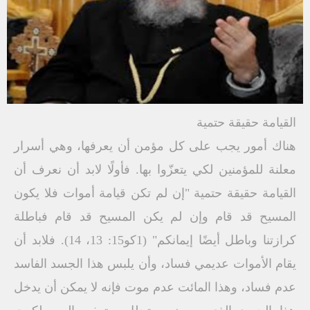
القيامة حقيقة حتمية
هناك أمور يجب على كل مؤمن أن يعرفها، وهي أسرار
معلنة للمؤمنين لكي يتعزّوا بها. فأولًا لابد أن نعرف أن
القيامة حقيقة حتمية "إن لم تكن قيامة أموات فلا يكون
المسيح قد قام وإن لم يكن المسيح قد قام فباطلة
كرازتنا وباطل أيضًا إيمانكم" (1كو15: 13، 14). فلابد أن
يقام الأموات عديمي فساد، وأن يلبس هذا الجسد الفاسد
عدم فساد، وهذا المائت عدم موت فإنه لا يمكن أن يدخل