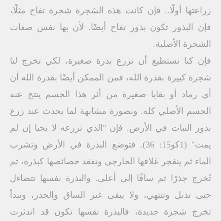
زراعتها أولًا.. فإن كانت هذه الشجرة شجرة تفاح مثلًا،
فإن البذور تكون بذور تفاح أيضًا. لأن بها نفس صفات
الشجرة الأصلية.
فإن كنا نستطيع أن نزرع بذرة صغيرة، لكي تخرج لنا
شجرة كبيرة بقدرة الله، فمن الممكن أيضًا بقدرة الله أن
أي رماد أو بقايا صغيرة من أثر هذا الجسم ينتج عنه
الجسم الأصلي كله. وبصورة مشابهة لما يحدث عند زرع
بذور النبات في الأرض. فإن "الذي تزرعه لا يحيا إن لم
يمت" (1كو15: 36). فتوضع البذرة في الأرض وتشرب
الماء ثم ينفجر غلافها الخارجي وتفقد خصائصها كبذرة، ثم
تُخرج جذرًا ثم ساقًا إلى أعلى. والبذرة نفسها تتضاءل
حتى تذبل وتنتهي، ولا يبقى غير الساق والجذر، وتبدأ
تخرج شجرة جديدة، فالبذرة نفسها تكون قد اندثرت