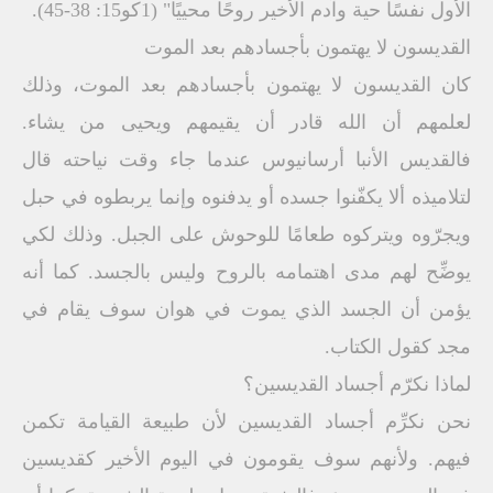
الأول نفسًا حية وآدم الأخير روحًا محييًا" (1كو15: 38-45).
القديسون لا يهتمون بأجسادهم بعد الموت
كان القديسون لا يهتمون بأجسادهم بعد الموت، وذلك
لعلمهم أن الله قادر أن يقيمهم ويحيى من يشاء.
فالقديس الأنبا أرسانيوس عندما جاء وقت نياحته قال
لتلاميذه ألا يكفّنوا جسده أو يدفنوه وإنما يربطوه في حبل
ويجرّوه ويتركوه طعامًا للوحوش على الجبل. وذلك لكي
يوضِّح لهم مدى اهتمامه بالروح وليس بالجسد. كما أنه
يؤمن أن الجسد الذي يموت في هوان سوف يقام في
مجد كقول الكتاب.
لماذا نكرّم أجساد القديسين؟
نحن نكرِّم أجساد القديسين لأن طبيعة القيامة تكمن
فيهم. ولأنهم سوف يقومون في اليوم الأخير كقديسين