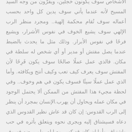
الأشخاص سوف يكونون خجلين، ويفرُّون من وجه السيد
المسيح لأنه عندما يأتي سوف يدين كل واحد بحسب
أعماله سوف تُقام محكمة إلهية.. ومجرد منظر الرب
الإلهي سوف يشيع الخوف في نفوس الأشرار، ويشيع
فرحًا في نفوس الأبرار. وذلك مثل ما يحدث بالضبط
عندما يصل مفتش أو مدير أو أي شخص له سلطة في
مكان. فالذي عمل عملًا صالحًا سوف يكون فَرِحًا لأن
المفتش سوف يعرف كيف تعب وكيف أنتج ويكافئه. وأما
الذي عمل عملًا سيئًا فسوف يكون في هم وخوف.. وفي
لحظة مجيء هذا المفتش من الممكن ألا يحتمل الوجود
في مكان عمله ويحاول أن يهرب.الإنسان بمجرد أن ينظر
إلى الرب القدوس: إن كان قد عاش نظير القدوس الذي
دعاه فسيشتاق إليه ويجرى نحوه ويتعلق بأثره في حب
واشتياق. وأما إن كان قد كسر وصاياه، ولم يرضهِ فسوف