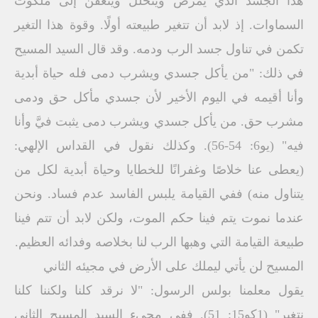
هذا الجسد الذي يمرض ويتحلل ويتعفن إلى ملكوت
السماوات. إذ لابد أن تتغير طبيعته أولًا. وقوة هذا التغير
تكمن في تناول جسد الرب ودمه. وقد قال السيد المسيح
في ذلك: "من يأكل جسدي ويشرب دمى فله حياة أبدية
وأنا أقيمه في اليوم الأخير لأن جسدي مأكل حق ودمى
مشرب حق. من يأكل جسدي ويشرب دمى يثبت فيَّ وأنا
فيه" (يو6: 54-56). وكذلك نقول في القداس الإلهي:
(يعطى عنا خلاصًا وغفرانًا للخطايا وحياة أبدية لكل من
يتناول منه) ففي القيامة يلبس الفاسد عدم فساد. ونحن
عندما نموت يتم فينا حكم الموت، ولكن لابد أن تتم فينا
طبيعة القيامة التي وهبها الرب لنا بخلاصه وفدائه العظيم.
المسيح لن يأتي ليملك على الأرض في مجيئه الثاني
يقول معلمنا بولس الرسول: "لا نرقد كلنا ولكننا كلنا
نتغير" (1كو15: 51). ففي مجيء السيد المسيح الثاني