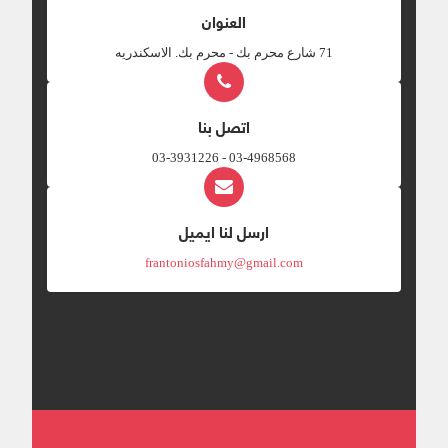
العنوان
‎71 شارع محرم بك - محرم بك. الاسكندريه
اتصل بنا
03-4968568 - 03-3931226
ارسل لنا ايميل
frantoniosfahmy@gmail.com