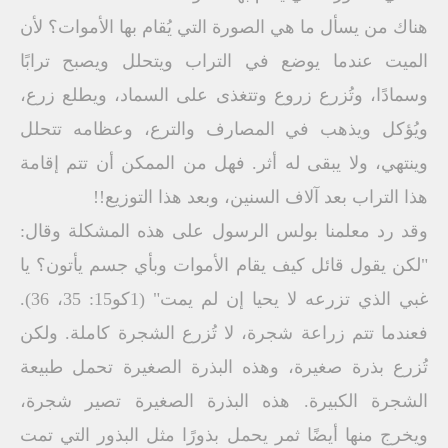
هناك من يسأل ما هي الصورة التي يُقام بها الأموات؟ لأن
الميت عندما يوضع في التراب ويتحلل ويصبح ترابًا
وسمادًا، وتُزرع زروع وتتغذى على السماد، ويطلع زرع،
ويُؤكل ويذهب في المصارف والترع، وعظامه تتحلل
وينتهي، ولا يبقى له أثر. فهل من الممكن أن تتم إقامة
هذا التراب بعد آلاف السنين، وبعد هذا التوزيع!!
وقد رد معلمنا بولس الرسول على هذه المشكلة وقال:
"لكن يقول قائل كيف يقام الأموات وبأي جسم يأتون؟ يا
غبي الذي تزرعه لا يحيا إن لم يمت" (1كو15: 35، 36).
فعندما تتم زراعة شجرة، لا تُزرع الشجرة كاملة. ولكن
تُزرع بذرة صغيرة، وهذه البذرة الصغيرة تحمل طبيعة
الشجرة الكبيرة. هذه البذرة الصغيرة تصير شجرة،
ويخرج منها أيضًا ثمر يحمل بذورًا مثل البذور التي تمت