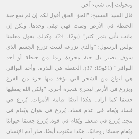
وتحولت إلى شيء آخر.
قال السيد المسيح: "الحق الحق أقول لكم إن لم تقع حبة
الحنطة في الأرض وتمت فهي تبقى وحدها. ولكن إن
ماتت تأتى بثمر كثير" (يو12: 24). وكذلك يقول معلمنا
بولس الرسول: "والذي تزرعه لست تزرع الجسم الذي
سوف يصير بل حبة مجردة ربما من حنطة أو أحد
البواقي" (1كو15: 37). الحنطة هي البذرة، وأحد البواقي
هي أنواع من الشجر التي يؤخذ منها جزء من الفرع
ويزرع في الأرض ليخرج شجرة أخرى. "ولكن الله يعطيها
جسمًا كما أراد.. هكذا أيضًا قيامة الأموات. يُزرع في
فساد ويُقام في عدم فساد. يُزرع في هوان ويُقام في
مجد. يُزرع في ضعف ويُقام في قوة. يُزرع جسمًا حيوانيًا
ويُقام جسمًا روحانيًا.. هكذا مكتوب أيضًا. صار آدم الإنسان