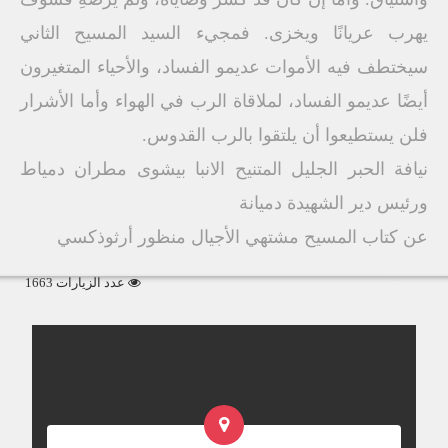
يهرب عريانًا ويخزى. فمجيء السيد المسيح الثاني
سيختطف فيه الأموات عديمو الفساد، والأحياء المتغيرون
أيضًا عديمو الفساد، لملاقاة الرب في الهواء وأما الأشرار
فلن يستطيعوا أن يلتقوا بالرب القدوس.
نيافة الحبر الجليل المتنيح الانبا بيشوى مطران دمياط
ورئيس دير الشهيدة دميانة
عن كتاب المسيح مشتهي الأجيال منظور أرثوذكسي
عدد الزيارات 1663