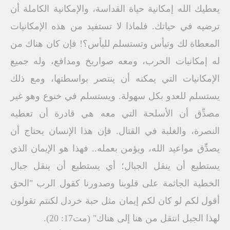
يعطيك الله إمكانية حياة القداسة، والإمكانية الكاملة أن
ترضيه في حياتك. فلماذا لا تستفيد من هذه الإمكانيات
المعطاة لك وتيأس وتستسلم لليأس؟! فإن كان هناك من
له إمكانيات الحرب، ومعه صواريخ ومدافع، وله جميع
الإمكانيات التي يمكنه أن ينتصر بواسطتها، ومع ذلك
يستسلم للعدو بكل سهولة. ويستسلم في خنوع وهو غير
مصدِّق أن الأسلحة التي معه هي قادرة أن تعطيه
النصرة، والغلبة في القتال. فإن هذا الإنسان يحتاج أن
يصدِّق مواعيد الله، ويؤمن بعمله.. فهذا هو الإيمان الذي
يستطيع أن ينقل الجبال؛ أي يستطيع أن ينقل جبال
الخطية الجاثمة على قلوبنا وصدورنا كقول الرب "الحق
أقول لكم لو كان لكم إيمان مثل حبة خردل لكنتم تقولون
لهذا الجبل انتقل من هنا إلى هناك" (مت17: 20).