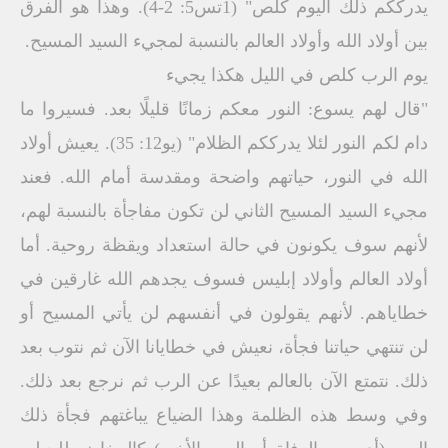
يدرككم ذلك اليوم كلص" (1تس5: 2-4). وهذا هو الفرق
بين أولاد الله وأولاد العالم بالنسبة لمجيء السيد المسيح.
يوم الرب كلص في الليل هكذا يجيء
"قال لهم يسوع: النور معكم زمانًا قليلًا بعد. فسيروا ما
دام لكم النور لئلا يدرككم الظلام" (يو12: 35). يعيش أولاد
الله في النور، حياتهم واضحة ومقدسة أمام الله. فعند
مجيء السيد المسيح الثاني لن تكون مفاجأة بالنسبة لهم،
لأنهم سوف يكونون في حالة استعداد ويقظة روحية. أما
أولاد العالم وأولاد إبليس فسوف يجدهم الله غارقين في
خطاياهم. لأنهم يقولون في أنفسهم لن يأتي المسيح أو
لن تنتهي حياتنا فجأة، نعيش في خطايانا الآن ثم نتوب بعد
ذلك. نتمتع الآن بالعالم بعيدًا عن الرب ثم نرجع بعد ذلك.
وفي وسط هذه الظلمة وهذا الضياع يباغتهم فجأة ذلك