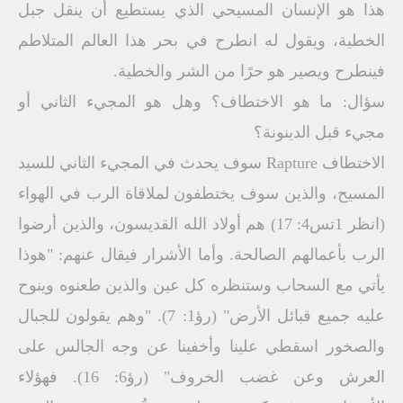
هذا هو الإنسان المسيحي الذي يستطيع أن ينقل جبل
الخطية، ويقول له انطرح في بحر هذا العالم المتلاطم
فينطرح ويصير هو حرًا من الشر والخطية.
سؤال: ما هو الاختطاف؟ وهل هو المجيء الثاني أو
مجيء قبل الدينونة؟
الاختطاف Rapture سوف يحدث في المجيء الثاني للسيد
المسيح، والذين سوف يختطفون لملاقاة الرب في الهواء
(انظر 1تس4: 17) هم أولاد الله القديسون، والذين أرضوا
الرب بأعمالهم الصالحة. وأما الأشرار فيقال عنهم: "هوذا
يأتي مع السحاب وستنظره كل عين والذين طعنوه وينوح
عليه جميع قبائل الأرض" (رؤ1: 7). "وهم يقولون للجبال
والصخور اسقطي علينا وأخفينا عن وجه الجالس على
العرش وعن غضب الخروف" (رؤ6: 16). فهؤلاء