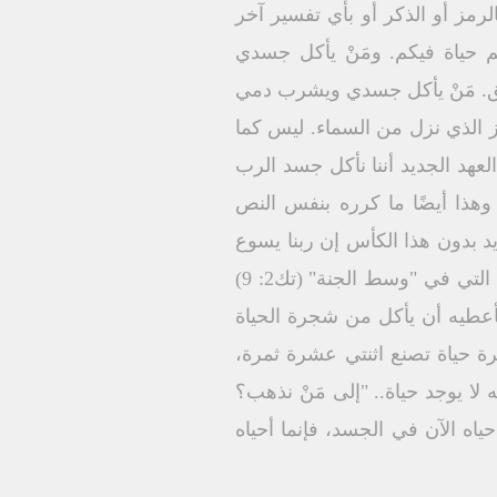
ليس بالرمز أو الذكر أو بأي تفسير آخر
 حياة فيكم. ومَنْ يأكل جسدي
حق. مَنْ يأكل جسدي ويشرب دمي
خبز الذي نزل من السماء. ليس كما
ه يحيا إلى الأبد" (يو6: 53-58) لذلك صار ما يُميّز العهد الجديد أننا نأكل جسد الرب
أسه المقدسة. "هذه الكأس هي العهد الجديد بدمي الذي يُسفك عنكم" (لو22: 20)، وهذا أيضًا ما كرره بنفس النص
ي" (1كو11: 25). أي أنه لا يوجد عهد جديد بدون هذا الكأس إن ربنا يسوع
المسيح هو شجرة الحياة التي نأكل منها – الآن في الإفخارستيا – ولا نموت وكانت شجرة الحياة التي في "وسط الجنة" (تك2: 9)
أعطيه أن يأكل من شجرة الحياة
 هناك، شجرة حياة تصنع اثنتي عشرة ثمرة،
لمسيح هو حياتنا كلنا، وبدونه لا يوجد حياة.. "إلى مَنْ نذهب؟
ا فيَّ. فما أحياه الآن في الجسد، فإنما أحياه