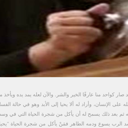
 صار كواحد منا عارفًا الخير والشر. والآن لعله يمد يده ويأخذ 
22) لقد أشفق الله على الإنسان، وأراد له ألا يحيا إلى الأبد وهو في حالة ا
له ثم بعد ذلك يسمح له أن يأكل من شجرة الحياة التي في و