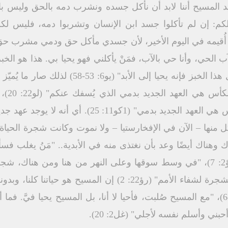
" (يو6: 52)أكدّ السيد المسيح أننا لابد أن نأكل جسده ونشرب دمه بالحق و
كم: إن لم تأكلوا جسد ابن الإنسان وتشربوا دمه، فليس لكم
ا أُقيمه في اليوم الأخير، لأن جسدي مأكل حق ودمي مشرب 
لآب الحي، وأنا حي بالآب، فمَنْ يأكلني فهو يحيا بي. هذا هو ال
أكل آباؤكم المَنَّ وماتوا. مَنْ يأكل هذا الخبز فإن
ونشرب ك
مُعلّمنا بولس الرسول "هذه الكأس هي العهد الجديد بدم
هناك أيضًا وعد بأن نغتذى منه في الأبدية.. "مَنُ يغلب فس
التي في وسط فردوس الله" (رؤ2: 7)، "في وسط سوقها وعلى النهر من هنا ومن
وتُعطي كل شهر ثمرها، وورق الشجرة لشفاء الأمم" (رؤ22: 2) إن ا
كلام الحياة الأبدية عندك" (يو6: 68)، "مع المسيح صُلبت، فأحيا لا أنا، بل المسيح يحي
بني وأسلم نفسه لأجلي" (غل2: 20).