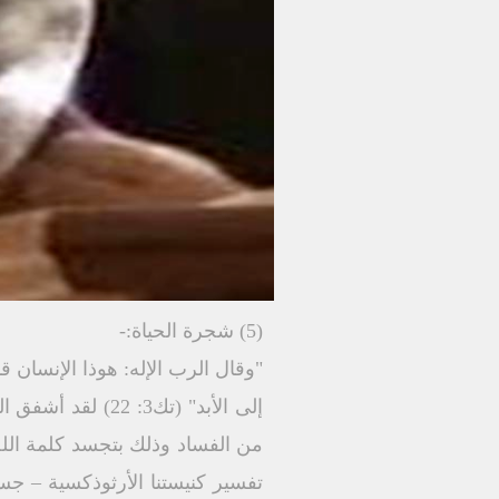
(5) شجرة الحياة:-
"وقال الرب الإله: هوذا الإنسان قد
إلى الأبد" (تك3: 
من الفساد وذلك بتجسد كلمة ال