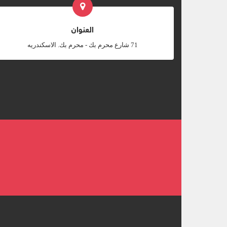
العنوان
‎71 شارع محرم بك - محرم بك. الاسكندريه