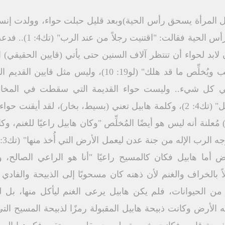
المرأة يسحق رأس الحية)وبعد قليل حبلت حواء، وولدت إنسانًا
أنه هو النسل المزمع أن
 لابد لحواء أن تنتظر آلاف السنين حتى يأتي (قايين الحقيقي) ا
قايين الجديد الذي "جاء لكي يطلب ويُخلِّص ما قد هلك" (لو9
في كل شيء.. وليست حواء القديمة التي سقطت في المخا
الهلاك"ثم عادت فولدت أخاه هابيل" (تك4: 2)، وكلمة هابيل تعني (بسيط، بخار)،
 أما هابيل فكان كالمسيح راعيًا "أنا هو الراعي الصالح،
11)، كان مشغولاً بالخراف والغنم لأن ذهنه كان مسحوبًا إلى الذبيحة وا
ن الحيوانات، فلم يكن هابيل يرعى الغنم ليأكل منها، بل ليق
لأرض وكانت ذبيحة هابيل المقبولة رمزًا لذبيحة المسيح التي