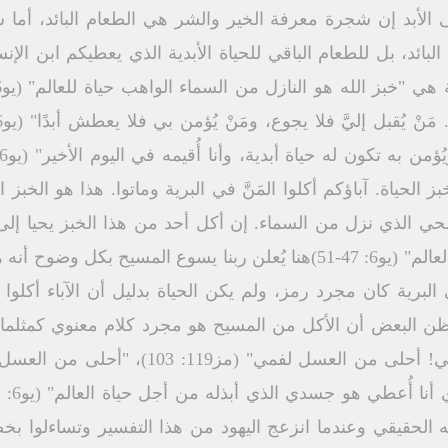
لأبد إن شجرة معرفة الخير والشر هي الطعام البائد، أما ش
م البائد، بل للطعام الباقي للحياة الأبدية الذي يعطيكم ابن الإ
ز الحياة. آباؤكم أكلوا المَنَّ في البرية وماتوا. هذا هو الخب
الحي الذي نزل من السماء. إن أكل أحد من هذا الخبز يحيا إلى ا
جسدي الذي أبذله من أجل حياة العالم" (يو6: 47-51)هنا يُعلن ربنا يسوع ا
برية كان مجرد رمز، ولم يكن الحياة بدليل أن الآباء أكلوا من
يظن البعض أن الأكل من المسيح هو مجرد كلام معنوي كمثلما نأ
 الحقيقي وعندما انزعج اليهود من هذا التفسير وتساءلوا بخ