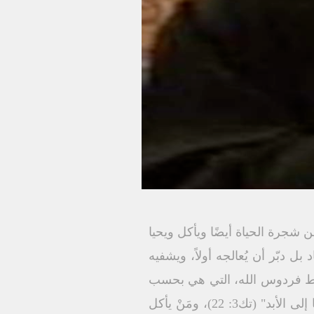
من شجرة الحياة أيضًا ويأكل ويحيا
لفساد بل دبّر أن يُعالجه أولاً، ويشفيه
سط فردوس الله، التي هي بحسب
تفسير كنيستنا الأرثوذكسية – جسد الرب يسوع ودمه الطاهر فمَنْ يأكل من شجرة الحياة "يحيا إلى الأبد" (تك3: 22)، ومَنْ يأكل