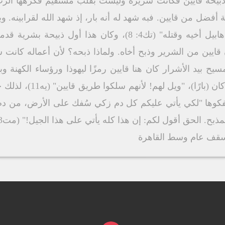
4) ثم حدث "أن قايين قام على هابيل أخيه وقتله" (تك4: 8)، وكان
لمسيح بيد الأشرار كان هنا قايين رمزًا ليهوذا ورؤساء الكهنة 
المسيح المذبوح لا لشيء إل
سفكوها "لكي يأتي عليكم كل دم زكي سُفك على الأرض، من دم 
ح. الحق أقول لكم: إن هذا كله يأتي على هذا الجيل!" (مت23: 35 ،36).
ل أسقف عام وسط القاهرة