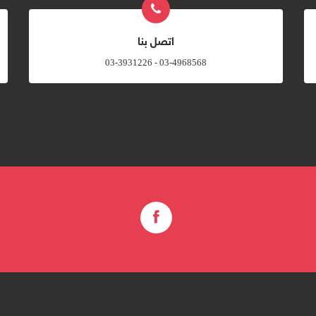
اتصل بنا
03-4968568 - 03-3931226