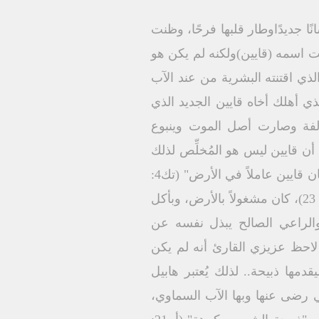
 جديدًاوطار قلبها فرحًا، وظنت
 يسحق رأس الحية فقالت: "اقتنيت رجلاً من عند الرب" (تك4: 1).. فدعت اسمه (قايين)ولكنه لم يكن هو
لذي اقتنته البشرية من عند الآب
1: 10)، وليس مثل قايين القديم الذي أهلك أخاه قايين الجديد الذي
لفة وصارت أصل الموت وينبوع
 لقد أيقنت حواء أن قايين ليس هو المُخلِّص لذلك
أسمت الآخر هابيل (ساذج، عادي) مُعلنة أنه ليس هو أيضًا المُخلِّص "وكان هابيل راعيًا للغنم، وكان قايين عاملاً في الأرض" (تك4:
2) كان قايين كأبيه آدم الذي "أخرجه الرب الإله من جنة عدن ليعمل الأرض التي أُخذ منها" (تك3: 23)، كان مشغولاً بالأرض، وبأكل
 والراعي الصالح يبذل نفسه عن
لفادي لاحظ عزيزي القارئ أنه لم يكن
دمها ذبيحة.. لذلك يُعتبر هابيل
 رضى عنها وبها الآب السماوي،