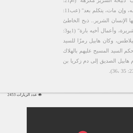
ورفع خطايا البشر من أجلها أما ذبيحة قايين فكانت شريرة وليست بقلب مستقيم فكرهها الرب "ذبيحة الشرير مكرهة" (أم21:
27). "بالإيمان قدم هابيل لله ذبيحة أفضل من قايين. فبه شهد له أنه بار، إذ شهد الله لقرابينه. وبه، وإن مات، يتكلم بعد" (عب11:
 هذا أول ذبيحة بشرية قدمها الإنسان الشرير.. ذبح الخاطئ
إنسانًا صدّيقًا وبارًا "ليس كما كان قايين من الشرير وذبح أخاه. ولماذا ذبحه؟ لأن أعماله كانت شريرة، وأعمال أخيه بارة" (1يو3:
وبيلاطس، وكان هابيل رمزًا للسيد
ا لأنه كان (بارًا)، "ويل لهم! لأنهم سلكوا طريق قايين" (يه11)، لذلك حكم السيد المسيح عليهم بالهلاك
هابيل الصديق إلى دم زكريا بن
عدد الزيارات 2453