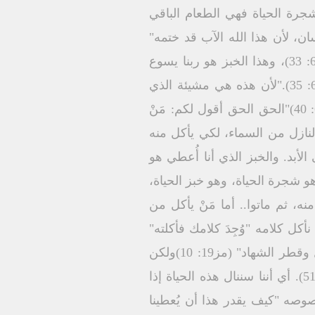
جرة الحياة فهي الطعام الباقي
نسان، لأن هذا الله الآب قد ختمه"
(يو6: 27) وشجرة الحياة الحقيقية هي "خبز الله هو النازل من السماء الواهب حياة للعالم" (يو6: 33)، وهذا الخبز هو ربنا يسوع
المسيح نفسه "أنا هو خبز الحياة. مَنْ يُقبل إليَّ فلا يجوع، ومَنْ يُؤمن بي فلا يعطش أبدًا" (يو6: 35)."لأن هذه هي مشيئة الذي
أرسلني: أن كل مَنْ يرى الابن ويُؤمن به تكون له حياة أبدية، وأنا أُقيمه في اليوم الأخير" (يو6: 40)"الحق الحق أقول لكم: مَنْ
ز النازل من السماء، لكي يأكل منه
لأبد. والخبز الذي أنا أُعطي هو
لمسيح بكل وضوح أنه هو شجرة الحياة، وهو خبز الحياة،
ه، ثم ماتوا.. أما مَنْ يأكل من
كل كلامه "وُجِدَ كلامك فأكلته"
(إر15: 16)، "ما أحلى قولك لحنكي! أحلى من العسل لفمي" (مز119: 103)، "أحلى من العسل وقطر الشهاد" (مز19: 10)ولكن
السيد المسيح أكد أن "الخبز الذي أنا أُعطي هو جسدي الذي أبذله من أجل حياة العالم" (يو6: 51). أي أننا سننال هذه الحياة إذا
صوصه "كيف يقدر هذا أن يُعطينا