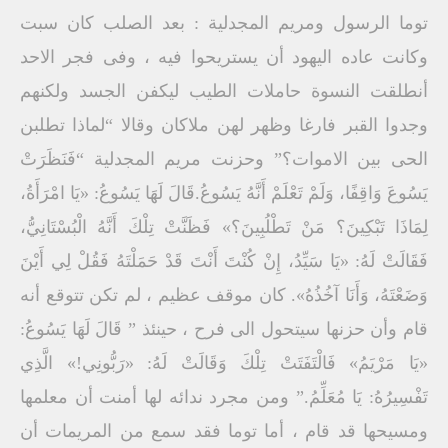
توما الرسول ومريم المجدلية : بعد الصلب كان سبت
وكانت عاده اليهود أن يستريحوا فيه ، وفى فجر الاحد
أنطلقت النسوة حاملات الطيب ليكفن الجسد ولكنهم
وجدوا القبر فارغا وظهر لهن ملاكان وقالا “لماذا تطلبن
الحى بين الاموات؟” وحزنت مريم المجدلية “فَنَظَرَتْ
يَسُوعَ وَاقِفًا، وَلَمْ تَعْلَمْ أَنَّهُ يَسُوعُ.قَالَ لَهَا يَسُوعُ: «يَا امْرَأَةُ،
لِمَاذَا تَبْكِينَ؟ مَنْ تَطْلُبِينَ؟» فَظَنَّتْ تِلْكَ أَنَّهُ الْبُسْتَانِيُّ،
فَقَالَتْ لَهُ: «يَا سَيِّدُ، إِنْ كُنْتَ أَنْتَ قَدْ حَمَلْتَهُ فَقُلْ لِي أَيْنَ
وَضَعْتَهُ، وَأَنَا آخُذُهُ». كان موقف عظيم ، لم تكن تتوقع أنه
قام وأن حزنها سيتحول الى فرح ، حينئذ ” قَالَ لَهَا يَسُوعُ:
«يَا مَرْيَمُ» فَالْتَفَتَتْ تِلْكَ وَقَالَتْ لَهُ: «رَبُّونِي!» الَّذِي
تَفْسِيرُهُ: يَا مُعَلِّمُ.” ومن مجرد ندائه لها أمنت أن معلمها
ومسيحها قد قام ، أما توما فقد سمع من المريمات أن