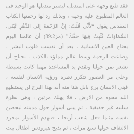
فقد طبع وجهه على المنديل، ليصير منديلها هو الوحيد فى
العالم المطبوع عليه وجهه ، وبذلك رد لها رحمتها الكتاب
المقدس يقول “لأَنِّي قُلْتُ: إِنَّ الرَّحْمَةَ إِلَى الدَّهْرِ تُبْنَى.
السَّمَاوَاتُ تُثْبِتُ فِيهَا حَقَّكَ” (مز89:2) أن عالمنا اليوم
يحتاج العين الانسانية ، بعد أن تقست قلوب البشر ،
وضاعت الرحمة وسط عالم مملؤء بالكذب ، نحتاج أن
نشعر بمن حولنا ونقدم يد المساعدة مهما كانت بسيطة
وعلى مر العصور تتكرر نظرة ورؤية الانسان لنفسه ،
فبنى الانسان برج بابل ظنا منه أنه بهذا البرج لن يستطيع
الله محوه من الارض ، فلا يهلك مرتين ، وهى نظرة
سلبيه غير حقيقية ، ثم يبنى أسوار حول مدينته ليحصن
نفسه مثلما فعل شعب أريحا ، فتنهدم الأسوار بمجرد
الالتفاف حولها سبع مرات ، ثم يذبح هيرودس اطفال بيت