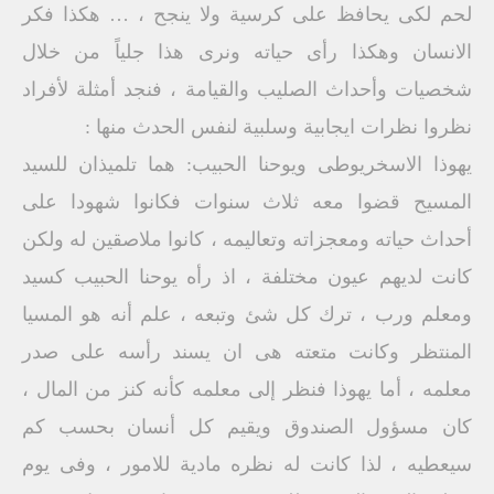
لحم لكى يحافظ على كرسية ولا ينجح ، … هكذا فكر
الانسان وهكذا رأى حياته ونرى هذا جلياً من خلال
شخصيات وأحداث الصليب والقيامة ، فنجد أمثلة لأفراد
نظروا نظرات ايجابية وسلبية لنفس الحدث منها :
يهوذا الاسخريوطى ويوحنا الحبيب: هما تلميذان للسيد
المسيح قضوا معه ثلاث سنوات فكانوا شهودا على
أحداث حياته ومعجزاته وتعاليمه ، كانوا ملاصقين له ولكن
كانت لديهم عيون مختلفة ، اذ رأه يوحنا الحبيب كسيد
ومعلم ورب ، ترك كل شئ وتبعه ، علم أنه هو المسيا
المنتظر وكانت متعته هى ان يسند رأسه على صدر
معلمه ، أما يهوذا فنظر إلى معلمه كأنه كنز من المال ،
كان مسؤول الصندوق ويقيم كل أنسان بحسب كم
سيعطيه ، لذا كانت له نظره مادية للامور ، وفى يوم