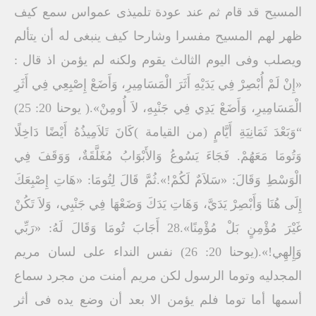
المسيح قد قام ثم عند عودة تلميذى عمواس سمع كيف
ظهر لهم المسيح مفسرا وشارحا كيف ينبغى له أن يتألم
ويصلب وفى اليوم الثالث يقوم ولكنه لم يؤمن اذ قال :
«إِنْ لَمْ أُبْصِرْ فِي يَدَيْهِ أَثَرَ الْمَسَامِيرِ، وَأَضَعْ إِصْبِعِي فِي أَثَرِ
الْمَسَامِيرِ، وَأَضَعْ يَدِي فِي جَنْبِهِ، لاَ أُومِنْ».( يوحنا 20: 25)
“وَبَعْدَ ثَمَانِيَةِ أَيَّامٍ (من القيامة )كَانَ تَلاَمِيذُهُ أَيْضًا دَاخِلًا
وَتُومَا مَعَهُمْ. فَجَاءَ يَسُوعُ وَالأَبْوَابُ مُغَلَّقَةٌ، وَوَقَفَ فِي
الْوَسْطِ وَقَالَ: «سَلاَمٌ لَكُمْ!».ثُمَّ قَالَ لِتُومَا: «هَاتِ إِصْبِعَكَ
إِلَى هُنَا وَأَبْصِرْ يَدَيَّ، وَهَاتِ يَدَكَ وَضَعْهَا فِي جَنْبِي، وَلاَ تَكُنْ
غَيْرَ مُؤْمِنٍ بَلْ مُؤْمِنًا».28 أَجَابَ تُومَا وَقَالَ لَهُ: «رَبِّي
وَإِلهِي!».(يوحنا 20: 26) نفس النداء على لسان مريم
المجدليه وتوما الرسول لكن مريم أمنت من مجرد سماع
أسمها أما توما فلم يؤمن الا بعد أن وضع يده فى أثر