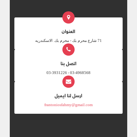
العنوان
‎71 شارع محرم بك - محرم بك. الاسكندريه
اتصل بنا
03-4968568 - 03-3931226
ارسل لنا ايميل
frantoniosfahmy@gmail.com