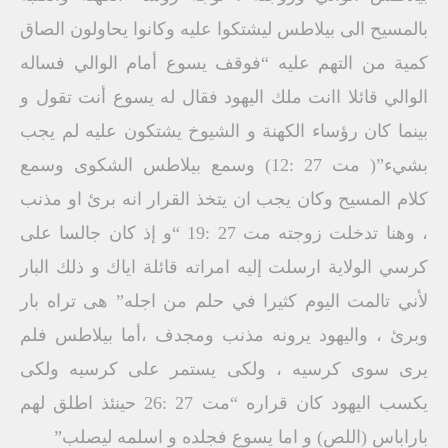
بالمسيح الى بيلاطس ليشتكوا عليه وكانوا يحاولون الصاق
كمية من التهم عليه “فوقف يسوع أمام الوالي فساله
الوالي قائلا اانت ملك اليهود فقال له يسوع أنت تقول و
بينما كان رؤساء الكهنة و الشيوخ يشتكون عليه لم يجب
بشيء”( مت 27 :12) وسمع بيلاطس الشكوى وسمع
كلام المسيح وكان يجب ان يتخذ القرار انه برئ او مذنب
، وهنا تدخلت زوجته مت 27 :19 “و إذ كان جالسا على
كرسي الولاية ارسلت إليه امراته قائلة اياك و ذلك البار
لأني تالمت اليوم كثيرا في حلم من اجله” هى تراه بار
وبرئ ، واليهود يرونه مذنب ومجدف ،أما بيلاطس فلم
يرى سوى كرسيه ، ولكى يستمر على كرسيه ولكى
يكسب اليهود كان قراره “مت 27 :26 حينئذ اطلق لهم
باراباس (اللص) و اما يسوع فجلده و اسلمه ليصلب”