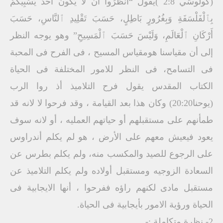
(كولُوسِّي 2:8 )يقول “اُنْظُرُوا أَنْ لَا يَكُونَ أَحَدٌ يَسْبِيكُمْ
بِٱلْفَلْسَفَةِ وَبِغُرُورٍ بَاطِلٍ، حَسَبَ تَقْلِيدِ ٱلنَّاسِ، حَسَبَ
أَرْكَانِ ٱلْعَالَمِ، وَلَيْسَ حَسَبَ ٱلْمَسِيحِ” وهو يوجه النظر
إلى أن مقياسنا هومقياس المسيح ، فى الفرح فى المحبة
فى التسامح، فى النظر للامور المختلفة فى الحياة
الكتاب المقدس يقول فرح التلاميذ أذ روا الرب
(يوحنا20:20) وكان هذا بعد القيامة ، وقد فرحوا لا لانه قد
طمأنهم على مستقبلهم أو حياتهم العمليه ، أو لانه سوف
يعود فيعيش معهم على الأرض ، هو لم يكلم أندراوس
على الرجوع للصيد والمكسب منه، ولم يكلم بطرس عن
السعادة الزوجيه ومستقبل أولاده ولم يكلم التلاميذ عن
مستقبل مادى لكنهم راؤه ففرحوا ، أنها الايجابية فى
الحياة ورؤية الامور بأيجابية فى الحياة.
2- نظرة متكاملة :-