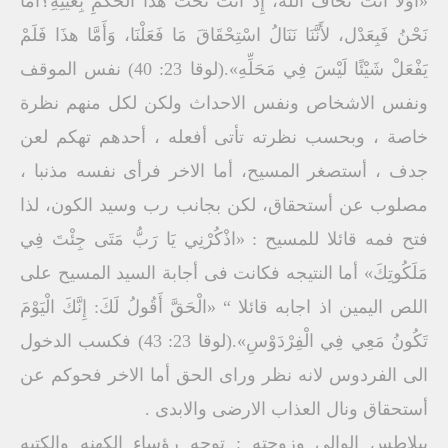
«أَوَلاَ أَنْتَ تَخَافُ اللهَ، إِذْ أَنْتَ تَحْتَ هذَا الْحُكْمِ بِعَيْنِهِ؟أَمَّا
نَحْنُ فَبِعَدْل، لأَنَّنَا نَنَالُ اسْتِحْقَاقَ مَا فَعَلْنَا، وَأَمَّا هذَا فَلَمْ
يَفْعَلْ شَيْئًا لَيْسَ فِي مَحَلِّهِ».(لوقا 23: 40) نفس الموقف
ونفس الاشخاص ونفس الاحداث ولكن لكل منهم نظرة
خاصة ، وبحسب نظرته تأتى أفعله ، أحدهم تهكم لعن
جدف ، أستصغر المسيح، أما الاخر فرأى نفسه مذنبا ،
مصلوب عن أستحقاق، لكن بجانب رب وسيد الكون، لذا
فتح فمه قائلا للمسيح : «اذْكُرْنِي يَا رَبُّ مَتَى جِئْتَ فِي
مَلَكُوتِكَ» أما النتيجه فكانت فى أجابة السيد المسيح على
اللص اليمين اذ اجابه قائلا “ «الْحَقَّ أَقُولُ لَكَ: إِنَّكَ الْيَوْمَ
تَكُونُ مَعِي فِي الْفِرْدَوْسِ».(لوقا 23: 43) فكسب الدخول
الى الفردوس لانه نظر وراى الحق أما الاخر فحوكم عن
أستحقاق ونال العذاب الارضى والابدى .
بيلاطس الوالي وزوجته : توجه رؤساء الكهنه والكتبه