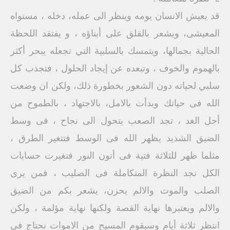
قد يعيش الانسان يومه وينظر الى عمله، دخله ، مستواه
المعيشى، ويشعر بالقلق على أبناؤه ، و يفتقد اللحظة
الحالية بجمالها، ويتمسك بالسلبية التي تجعله يبحر أكثر
بالهموم والخوف ، وتبعده عن إيجاد الحلول ، فتجذب كل
سلبي لحياته دون الشعور بخطورة ذلك، ولكن ان وضعت
الله فى حياتك وبدأت بالامل، بالاجتهاد ، بالطموح من
أجل الغد ، تجد الصعب يتحول الى نجاح ، فى وسط
الضيق الشديد يظهر الله فى الوسط فتتغير الطرق ،
مثلما ظهر للثلاثة فتية فى أتون النور فتغيرت حسابات
الكل نجد النظرة المتكاملة فى الصليب ، فمن يرى
الصلب والموت والالم يحزن، يشعر بكم من الضيق
والالم ويعتبرها نهاية القصة ولكنها نهاية مؤلمة ، ولكن
انتظر ثلاثة أيام وسيقوم المسيح من الاموات نحتاج فى