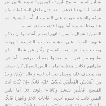
تسليم السيد المسيح لليهود ، قيم يهوذا سيده بثلاثين من
الفضة أما يوحنا فذهب معه حتى داخل المحاكمات ولم
يتركه والنتيجة ظهرت على الصليب اذ أَمن المسيح أمه
عند يوحنا الحبيب، أما يهوذا فذهب وشنق نفسه .
اللصين الشمال واليمين : انهم لصوص أستحقوا ان يحكم
عليهم بالموت على خشبه بحسب الشريعة اليهودية
وصلب واحد عن يمين المسيح وأخر عن شماله .. لم
يقابلوه من قبل ، لم يعيشوا معه أو يعرفوه ، أما عن
نظراتهم فكانت مختلفه تماما ، اللص الشمال كان يسخر
منه ويجدف عليه ووصل حتى انه لعنه و قال “وَكَانَ وَاحِدٌ
مِنَ الْمُذْنِبَيْنِ الْمُعَلَّقَيْنِ يُجَدِّفُ عَلَيْهِ قَائِلًا: «إِنْ كُنْتَ أَنْتَ
الْمَسِيحَ، فَخَلِّصْ نَفْسَكَ وَإِيَّانَا!»” (لو23: 39) أما اللص
اليمين كانت له نظره أخرى ” فَأجَابَ الآخَرُ وَانْتَهَرَهُ قَائِلًا: