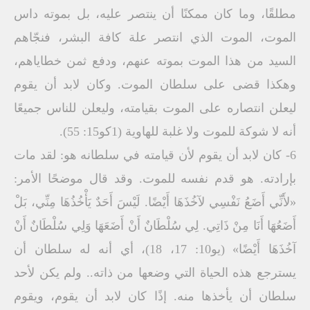
مطلقًا، وما كان ممكنًا أن ينتصر عليه، بل بموته داس
الموت، الموت الذي انتصر علة كافة البشر، فنجّاهم
السيد من هذا الموت بموته عنهم، ودفع ثمن خطاياهم،
وهكذا قضى على سلطان الموت. وكان لابد أن يقوم
ليعلن انتصاره على الموت بقيامته، وليعلن للناس جميعًا
أنه لا شوكة للموت ولا غلبة للهاوية (1كو15: 55).
6- كان لابد أن يقوم لأن قيامته في سلطانه هو: لقد مات
بإرادته. هو قدم نفسه للموت. وقد قال موضحًا الأمر:
«لأَنِّي أَضَعُ نَفْسِي لآخُذَهَا أَيْضًا. لَيْسَ أَحَدٌ يَأْخُذُهَا مِنِّي، بَلْ
أَضَعُهَا أَنَا مِنْ ذَاتِي. لِي سُلْطَانٌ أَنْ أَضَعَهَا وَلِي سُلْطَانٌ أَنْ
آخُذَهَا أَيْضًا» (يو10: 17، 18)، أي أنه له سلطان أن
يسترجع هذه الحياة التي وضعها من ذاته.. ولم يكن لأحد
سلطان أن يأخذها منه. إذًا كان لابد أن يقوم، ويقوم