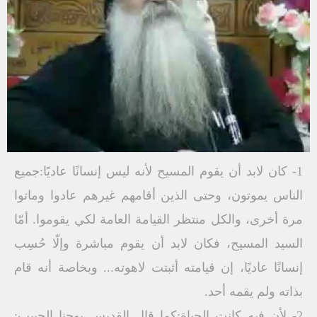
1- كان لابد أن يقوم المسيح لأنه ليس إنسانًا عاديًا:جميع
الناس يموتون، وحتى الذين أقامهم غيرهم عادوا وماتوا
مرة أخرى، والكل منتظر القيامة العامة لكي يقوموا. أمّا
السيد المسيح، فكان لابد أن يقوم مباشرة وإلّا حُسِب
إنسانًا عاديًا، إن قيامته أثبتت لاهوته... وبخاصة أنه قام
بذاته ولم يقمه أحد.
2- لأن فيه كانت الحياة:كما قال القديس يوحنا الحبيب: