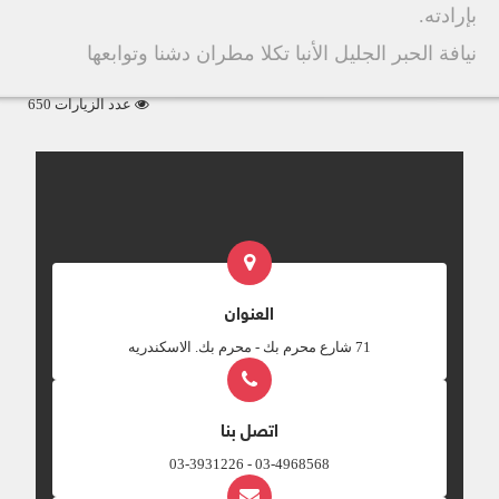
بإرادته.
نيافة الحبر الجليل الأنبا تكلا مطران دشنا وتوابعها
عدد الزيارات 650
العنوان
‎71 شارع محرم بك - محرم بك. الاسكندريه
اتصل بنا
03-4968568 - 03-3931226