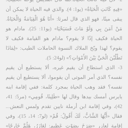
«فِيهِ كَانَتِ الْحَيَاةُ» (يو1: 4). والذي فيه الحياة لا يمكن أن
يبقى ميتًا، فهو الذي قال لمرثا: «أَنَا هُوَ الْقِيَامَةُ وَالْحَيَاةُ.
مَنْ آمَنَ بِي وَلَوْ مَاتَ فَسَيَحْيَا» (يو11: 25). مادام هو
الحياة فكيف إذًا لا يقوم؟ مادام هو القيامة فكيف لا
يقوم؟ لهذا وبّخ الملاك النسوة الحاملات الطيب: «لِمَاذَا
تَطْلُبْنَ الْحَيَّ بَيْنَ الأَمْوَاتِ؟» (لو24: 5).
3- الذي استطاع أن يقيم غيره، ألا يستطيع أن يقيم
نفسه؟ الذي أمر الموتى أن يقوموا، ألا يستطيع أن يقيم
نفسه؟ فقد وهب الحياة بمجرد كلمة: ففي إقامة ابنه
يايرس أمسك بيدها وقال لها «طَلِيثَا، قُومِي» (مر5: 41،
42)، وفي إقامة ابن أرملة نايين تقدم ولمس النعش...
فقال «أَيُّهَا الشَّابُّ، لَكَ أَقُولُ: قُمْ« (لو7: 14، 15)، وفي
إقامة لعازر «صَرَخَ بِصَوْتٍ عَظِيمٍ: لِعَازَرُ، هَلُمَّ خَارِجًا»