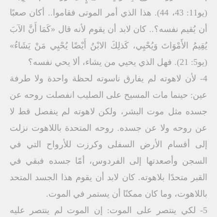
(يو11: 43، 44). هذا الذي أمر الموتى فقاموا.. أكان صعبًا
أن يُقيم نفسه؟.. كان لابد أن يقوم لأنه قال «كَمَا أَنَّ الآبَ
يُقِيمُ الأَمْوَاتَ وَيُحْيِي، كَذلِكَ الابْنُ أَيْضًا يُحْيِي مَنْ يَشَاءُ»
(يو5: 21). فهل الذي يحيي من يشاء، ألا يحي نفسه؟
4- لأن لاهوته لم يفارق ناسوته لحظة واحدة ولا طرفة
عين: حينما مات المسيح على الصليب انفصلت روحه عن
جسده مثل موت البشر، ولكن لاهوته لم ينفصل قط لا
عن روحه ولا عن جسده. روحه المتحدة باللاهوت نزلت
إلى أقسام الأرض السفلى وكرزت للأرواح التي في
السجن وأصعدتها إلى الفردوس، أمّا جسده فبقي في
القبر متحدًا بلاهوته. كان لابد أن يقوم هذا الجسد المتحد
باللاهوت، وما كان ممكنًا أن يستمر في الموت.
5- لكي ينتصر على الموت: إن الموت لم ينتصر عليه