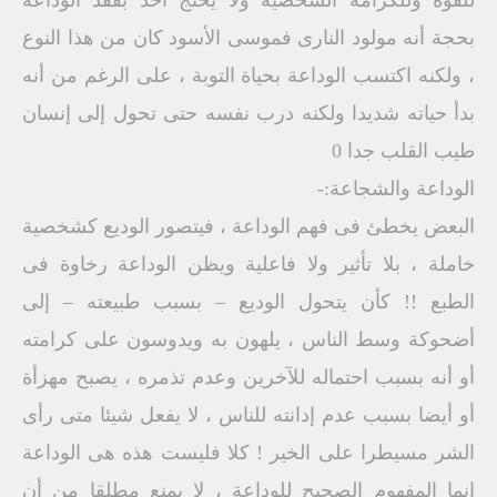
للقوة وللكرامة الشخصية ولا يحتج أحد بفقد الوداعة
بحجة أنه مولود النارى فموسى الأسود كان من هذا النوع
، ولكنه اكتسب الوداعة بحياة التوبة ، على الرغم من أنه
بدأ حياته شديدا ولكنه درب نفسه حتى تحول إلى إنسان
طيب القلب جدا 0
الوداعة والشجاعة:-
البعض يخطئ فى فهم الوداعة ، فيتصور الوديع كشخصية
خاملة ، بلا تأثير ولا فاعلية ويظن الوداعة رخاوة فى
الطبع ‍‍‍‍‍‍‍‍‍‍‍!! كأن يتحول الوديع – بسبب طبيعته – إلى
أضحوكة وسط الناس ، يلهون به ويدوسون على كرامته
أو أنه بسبب احتماله للآخرين وعدم تذمره ، يصبح مهزأة
أو أيضا بسبب عدم إدانته للناس ، لا يفعل شيئا متى رأى
الشر مسيطرا على الخير ! كلا فليست هذه هى الوداعة
إنما المفهوم الصحيح للوداعة ، لا يمنع مطلقا من أن