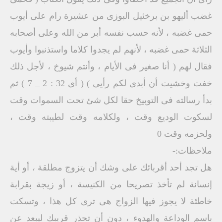
غضب أليهو بن برخئيل البوزى من عشيرة رام على أيوب
حمى غضبه ، لأنه حسب نفسه أبر من الله وعلى أصحابه
الثلاثة حمى غضبه ، لأنهم لم يجدوا كلاما واستذنبوا وأيوب
فقال لهم ( أنا صغير فى الأيام ، وأنتم شيوخ ، لأجل ذلك
خفت وخشيت أن أبدى لكم رأيى ) ( أى 32 : 2 _ 7 ) ثم
بدأ رسالته فى التوبيخ حقا لكل شئ تحت السموات وقت
لسكوت الوديع وقت ، ولكلامه وقت لطيبته وقت ،
ولحزمه وقت 0
ملاحظات:-
هل تجد أحد أقربائك على وشك أن يتزوج مطلقة ، أو أية
إنسانة لم تأخذ تصريحا من الكنيسة ، أو زيجة بقرابة
خاطئة لا يجوز فيها الزواج هى ترى كل هذا ، وتسكت
باسم الوداعة والهدوء ، دون أن تحذر قريبك ليبعد عن