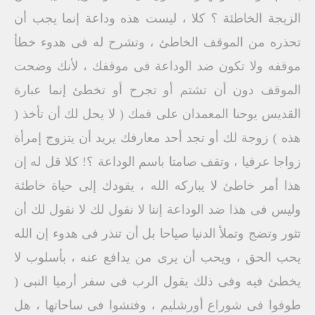
الزيجة الخاطئة ؟ كلا ، ليست هذه وداعة إنما يجب أن
تحذره من الموقف الخاطئ ، وتشرح له فى هدوء خطأ
موقفه ولا تكون ضد الوداعة فى موقفك ، لأنك وضحت
الموقف دون أن تشتم أو تجرح أو تخطئ إنما عبارة
القديس يوحنا المعمدان على فمك ( لا يحل لك أن تأخذ (
هذه ) زوجة لك أو تجد أحد معارفك يريد أن يتزوج إمرأة
زواجا عرفيا ، وتقف صامتا باسم الوداعة ؟! كلا قل له إن
هذا أمر خاطئ لا يباركه الله ، يقودك إلى حياة خاطئة
وليس فى هذا ضد الوداعة إننا لا نقول لك لا نقول لك أن
تثور وتضج وتملأ الدنيا صياحا بل أن تنذر فى هدوء إن الله
يحب الحق ، ويحب أن يرى من يدافع عنه ، بأسلوب لا
يخطئ فيه وفى ذلك يقول الرب فى سفر أرميا النبى (
طوفوا فى شوراع أورشليم ، وفتشوا فى ساحاتها ، هل