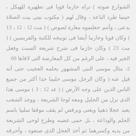
الشوارع صوته ) نراه حازما قويا فى تطهيره للهيكل ،
حينما طرد الباعة ، وقال لهم ( مكتوب بيتى بيت الصلاة
يدعى ، وأنتم جعلتموه مغارة لصوص ) ( مت 12 : 12 ، 13
) وكان قويا وحازما أيضا فى توبيخه للكتبة والفريسين ) (
مت 23 ) وكان حازما فى شرح شريعة السبت وفعل
الخير فيه ، على الرغم من كل المعارضة التى لاقاها 00
2- مثال موسى النبى المشهور بحلمه العجيب حتى أنه
قيل عنه ( وكان الرجل موسى حليما جدا أكثر من جميع
الناس الذين على وجه الأرض ) ( عد 12 : 3 ) موسى هذا
الذى نزل من الجليل ومعه لوحا الشريعة ، ووجد الشعب
يعبد عجلا ذهبيا ويغنى ويرقص لم يقف موقفا سلبيا باسم
الحلم والوداعة ، بل حمى غضبه وطرح لوحى الشريعة
من يديه وكسرهما ثم أخذ العجل الذى صنعوه ، وأحرقه