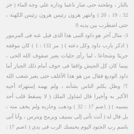
بالنار ، وطحنه حتى صار ناعما وذاره على وجه الماء ( خر
32 : 19 ، 20 ) وانتهر هرون رئيس هرون رئيس الكهنة ،
حتى اضطرب بين يديه 0
3- مثال آخر هو داود النبى هذا الذى قيل عنه فى المزمور
( اذكر يارب داود وكل دعته ) ( مز 132 : 1 ) كان موقفه
جريئا وشجاعا ، لما رأى جليات يعير صفوف الله الحى ،
بينما كان كل الجيش واقفا فى خوف أمام ذلك الجبار أما
داود الوديع فقال من هو هذا الأغلف حتى يعير شعب الله
؟‍‍‍‍‍‍‍‍‍‍‍‍‍‍‍‍‍‍‍‍‍‍‍‍‍‍! وظل يكلم الناس بشأنه ، ولم يهمه إستهزاء أخيه
الأكبر به وأخيرا قال لشاول الملك ( لا يسقط قلب أحد
بسببه ) ( 1صم 17 : 32 ) وذهب وحاربه ولم يخف منه ،
بل قال له ( أنت تأتى إلى بسيف وبرمح وبترس ، وأنا آتى
باسم رب الجنود اليوم يحبسك الرب فى يدى ( 1صم 17 :