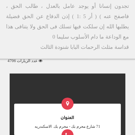
تجدون إنسانا أو يوجد عامل بالعدل ، طالب الحق ،
فاصفح عنه ) ( أر 5 :1 ) إذن الدفاع عن الحق فضيلة
يطلبها الله إن سلكت فيها تسلك فى الحق ولا يتنافى هذا
مع الوداعة ما دام الأسلوب سليما 0
قداسة مثلث الرحمات البابا شنودة الثالث
عدد الزيارات 4706
العنوان
‎71 شارع محرم بك - محرم بك. الاسكندريه