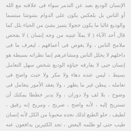
الإنسان الوديع بعيد عن التذمر سواء فى علاقته مع الله
أو الناس بل بلعكس يكون على الدوام بشوشا مبتسما
والوديع غالبا ما يكون خجولا يتميز بشئ من الحياء بلل كما
قال أحد الآباء ( لا يملأ عينيه من وجه إنسان ) لا يفحص
ملامح الناس ، ولا يغوص فى أعماقهم ، ليعرف ما فى
داخلهم لا يحلل الناس ومشاعرهم إنما نظراته بسيطة هو
إنسان حيى لا يفارقه حياؤه الوديع شخص سهل التعامل
بسيط ، ليس عنده دهاء ولا مكر ولا خبث واضح فى
تعامله ، يبطن غير ما يظهر ، ولا يعقد الأمور يتعامل فى
وضوح ، بلا لف ولا دوران ، ولا يدبر خططا يمكنك أن
تستريح إليه ، لأنه واضح ، صريح ، ومريح إنه رقيق ،
لطيف ، حلو الطبع لذلك تجده محبوبا من الكل لأنه إنسان
طيب حتى لو ظلمه البعض ، تجد الكثيرين يدافعون عنه