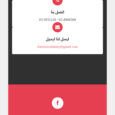
اتصل بنا
03-4968568 - 03-3931226
ارسل لنا ايميل
frantoniosfahmy@gmail.com