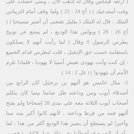
( ارتعد فيلكس وقال له إذهب الآن ، ومتى حصلت على
وقت أستدعيك ) ( أع 24 : 25 ) ولما وقف أمام اغريباس
الملك ، قال له الملك ( بقليل تقنعنى أن أصير مسيحيا ) (
أع 26 : 28 ) وبولس هذا الوديع ، لم يمتنع عن توبيخ
بطرس الرسول 0 وقال ( لما رأيت أنهم لا يسلكون
باستقامة حسب حق الإنجيل ، قلت لبطرس قدام الجميع
: إن كنت وأنت يهودى تعيش أمميا لا يهوديا ، فلماذا تلزم
الأمم أن يتهودوا ) ( غل 2 : 14 )
5- مثال خامس هو أليهو بن برخئيل كان الرابع بين
أصدقاء أيوب ومن وداعته ظل صامتا بينما كان يتكلم
أصحاب أيوب الثلاثة معه على مدى 28 إصحاحا ولم يفتح
أليهو فمه من فرط وداعته ، لأنهم كانوا أكبر منه سنا
وأخيرا لم يستطع أن يصبر هذا الوديع أكثر من هذا ، لما
رأى أن الجميع قد أخطأوا وفى ذلك يقول الكتاب ( فحمى