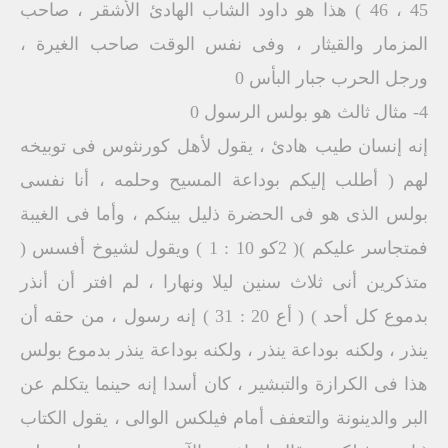
45 ، 46 ) هذا هو داود الشاب الهادئ الأشقر ، صاحب
المزمار والقيثار ، وفى نفس الوقت صاحب الغيرة ،
ورجل الحرب جبار البأس 0
4- مثال ثالث هو بولس الرسول 0
إنه إنسان طيب هادئ ، يقول لأهل كورنثوس فى توبيخه
لهم ( أطلب إليكم بوداعة المسيح وحلمه ، أنا نفسى
بولس الذى هو فى الحضرة ذليل بينكم ، وأما فى الغيبة
فمتجاسر عليكم )( 2كو 10 : 1 ) ويقول لشيوخ أفسس (
متذكرين أنى ثلاث سنين ليلا ونهارا ، لم افتر أن أنذر
بدموع كل أحد ) ( أع 20 : 31 ) إنه رسول ، من حقه أن
ينذر ، ولكنه بوداعة ينذر ، ولكنه بوداعة ينذر بدموع بولس
هذا فى الكرازة والتبشير ، كان أسدا إنه حينما يتكلم عن
البر والدينونة والتعفف أمام فيلكس الوالى ، يقول الكتاب