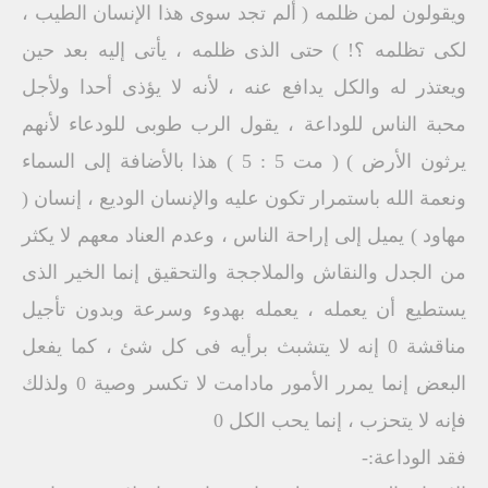
ويقولون لمن ظلمه ( ألم تجد سوى هذا الإنسان الطيب ،
لكى تظلمه ؟!‍ ) حتى الذى ظلمه ، يأتى إليه بعد حين
ويعتذر له والكل يدافع عنه ، لأنه لا يؤذى أحدا ولأجل
محبة الناس للوداعة ، يقول الرب طوبى للودعاء لأنهم
يرثون الأرض ) ( مت 5 : 5 ) هذا بالأضافة إلى السماء
ونعمة الله باستمرار تكون عليه والإنسان الوديع ، إنسان (
مهاود ) يميل إلى إراحة الناس ، وعدم العناد معهم لا يكثر
من الجدل والنقاش والملاججة والتحقيق إنما الخير الذى
يستطيع أن يعمله ، يعمله بهدوء وسرعة وبدون تأجيل
مناقشة 0 إنه لا يتشبث برأيه فى كل شئ ، كما يفعل
البعض إنما يمرر الأمور مادامت لا تكسر وصية 0 ولذلك
فإنه لا يتحزب ، إنما يحب الكل 0
فقد الوداعة:-