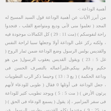
أهمية الوداعة :-
من أبرز الآيات عن أهمية الوداعة قول السيد المسيح له
المجد ( تعلموا منى لأنى وديع ومتواضع القلب ، فتجدوا
راحة لنفوسكم ) (مت 11 : 29 ) كل الكمالات موجودة فيه
، ولكنه ركز على الوداعة أولا وجعلها سببا لراحة النفس
والقديس بولس الرسول وضع الوداعة ضمن ثمار الروح (
غل 5 : 23 ) ويقول القديس يعقوب الرسول( من هو
حكيم وعالم بينكم،فليرأعماله بالتصرف الحسن فى
وداعة الحكمة ) ( يع 3 : 13 ) وحينما ذكر الرب التطوبيات
، جعل الوداعة فى أوئلها 0 فقال ( طوبى للودعاء لأنهم
يرثون الأرض ) ( مت 5 : 5 ) ويوجد تطويب كثير للوداعة
فى سفر المزامير ، إذ يقول ( يسمع الودعاء فى الحق ) (
مز 25 : 9 ) وعندما تكلم القديس بطرس الرسول عن