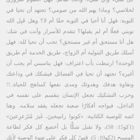
لخلاصي؟ وماذا يهم الله من صومي؟ تجتهد أن تحيا في
التوبة: فهل أنا أحيا في التوبة حقًا أم لا؟ وهل قَبِل الله
توبتي فعلًا أم لم يقبلها؟ تتقدم للأسرار وأنت في شك:
هل أنا مستحق أم غير مستحق؟ تحب أن تحيا لله: فهل
أسلك طريق البتولية أم الزواج، طريق الخدمة أم طريق
الوحدة؟ ارتبطت بأب اعتراف: فهل يناسبني أم يجب أن
أغيره؟ تجتهد أن تحيا في الفضائل فيشكك في وداعتك
ونقاوة هدفك وهدوئك ومدى نفعها كمناهج للحياة..!!
وحرب التشكيك تجعل الإنسان ينقسم على نفسه في
الداخل، فيواجه أفكارًا صعبة تجعله يفقد سلامه. وهنا
انتبه للوصية الكتابية: «كونوا راسِخينَ، غَيرَ مُتَزَعزِعينَ»
(1كو15: 58)، ولا تقبل شكًّا بل أخضع كل فكر لطاعة
المسيح (2كو10: 5). قِسْ كل فكر على ضوء الوصية لأنك