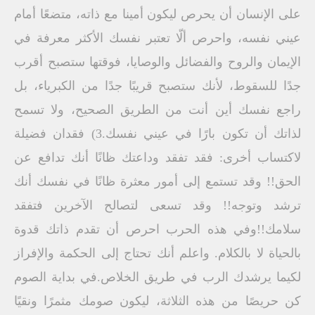
على الإنسان أن يحرص ليكون أمينا مع ذاته، متضعًا أمام
عيني نفسه، واحرص ألّا تعتبر نفسك الأكثر معرفة في
الإيمان والروح والفضائل والوصايا، فوقتها ستصبح أقرب
جدًا للسقوط، لأنك ستصبح قريبًا جدًا من الكبرياء، بل
راجع نفسك أين أنت من الطريق الصحيح، ولا تسمح
لذاتك أن تكون بارًا في عيني نفسك.3) فقدان فضيلة
لاكتساب أخرى: فقد تفقد وداعتك ظانًا أنك تدافع عن
الحق!! وقد تستمع إلى أمور معثرة ظانًا في نفسك أنك
ترشد وتوجه!! وقد تسعى لتصالح الآخرين فتفقد
سلامك!!وفي هذه الحرب احرص أن تقدم ذاتك قدوة
بالحياة لا بالكلام. واعلم أنك تحتاج إلى الحكمة والإفراز
لكيما يرشدك الرب في طريق الخلاص.في بداية الصوم
كن حريصًا من هذه الثلاثة، ليكون صومك مثمرًا ونقيًا