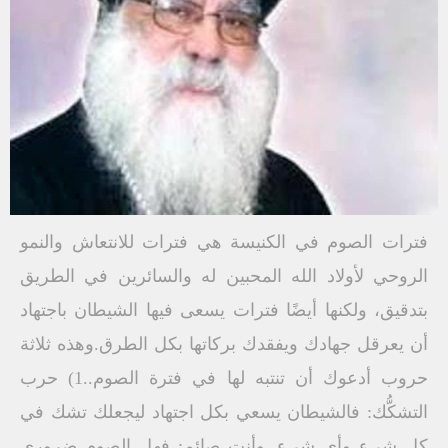
فترات الصوم في الكنيسة هي فترات للانتعاش والنمو
الروحي لأولاد الله المحبين له والسائرين في الطريق
بتدقيق، ولكنها أيضًا فترات يسعى فيها الشيطان باجتهاد
أن يعرقل جهادك ويفقدك بركاتها بكل الطرق.وهذه ثلاثة
حروب أدعوك أن تنتبه لها في فترة الصوم..1) حرب
التشكُّك: فالشيطان يسعي بكل اجتهاد ليجعلك تشك في
كل شيء وأي شيء. وأنت صائم: فهل الصوم ضروري