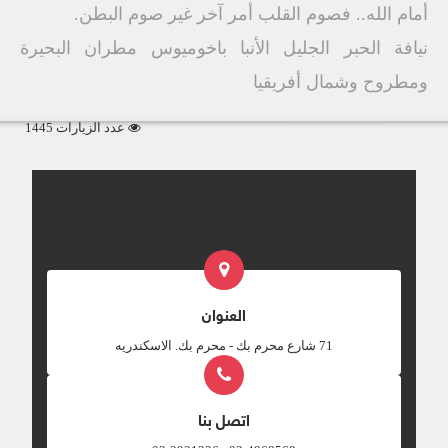
أمام الله.. فصوم القلب أمر آخر غير صوم البطن.
نيافة الحبر الجليل الأنبا باخوميوس مطران البحيرة
ومطروح وشمال أفريقيا
عدد الزيارات 1445
العنوان
‎71 شارع محرم بك - محرم بك. الاسكندريه
اتصل بنا