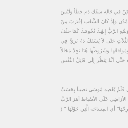
لدَّم وَلكِنْ فِي حَالِة سَفْك دَم خَطَأ وَلَيْسَ
مُدُن وَإِذْ كَانَ الشَّعْب إِقْتَرَبَ مِنْ
سَّعَ الرَّبُّ إِلهُكَ تُخُومَكَ كَمَا حَلَفَ
لثَّلاَثِ حَتَّى لاَ يُسْفَكَ دَمُ بَرِيٍّ فِي
َائِهَا وَمَوَاقِعْهَا وَشُرُوطْهَا هُنَا نَجِدْ مَجَالاً
حَتَّى أنَّهُ يَنْظُر إِلَى قَاتِلْ النَّفْس
 فَلَمْ يُعْطِهِ مُوسَى نَصِيباً بِحَسَبْ
ُمْ كَمَا كَلَّمَهُمْ } ( يش 13 : 33 ) وَبَعْدَ أنْ تَمَّ تَقْسِيمْ الأرَاضِي عَلَى الأسْبَاط أمَرَ الرَّبَّ
ارِحْهَا" أي المِسَاحَة الَّتِي حَوْلَهَا " (