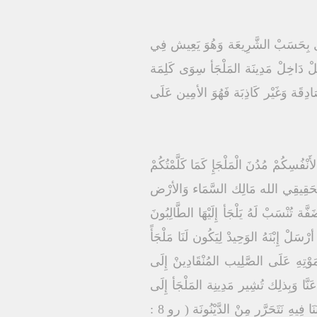
َتِيل بِحَسَبْ الشَّرِيعَة وَهُوَ يَعِيش فِي
لْ دَاخِلْ مَدِينَة المَلْجَأ سِوَى كَلِمَة
َادِقَة وَغَيْر كَاذِبَة فَهُوَ الأمِين عَلَى
فُسِكُمْ مُدُنَ الْمَلْجَإِ كَمَا كَلَّمْتُكُمْ
 المَلْجَأ الحَقِيقِي الله مَالِك السَّمَاء وَالأرْض
ُنْسَبْ لَهُ يَلْجَأ إِلَيْهَا الطَّالِبُونَ
سَلْ إِبْنَهُ الوَحِيدْ لِيَكُون لَنَا مَلْجَأً
بِمَوْتِهِ عَلَى الصَّلِيب المُنْقَادِينْ إِلَى
بْوَاب المَوْت ( مز 9 : 13) إِذْ بَذَلَ نَفْسَهُ فِدَاءً عَنَّا وَبِذلِك تُشِير مَدِينِة المَلْجَأ إِلَى
الْمَسِيح مُخَلِّص العَالَمْ الَّذِي حَلَّ بَيْنَنَا ( يو 1 : 14) وَلَمْ يَعُدْ بَعِيداً عَنَّا بَلْ إِقْتَرَبَ إِلَيْنَا جِدّاً لِيَصِير حِصْنَنَا فِيهِ نَتَحَرَّر مِنْ الدَّيْنُونَة ( رو 8 :