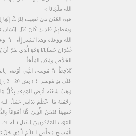
الله مَلْجَأنَا :-
هذِهِ المُدُن هِيَ نَصِيب لِلرَّبَّ إِنَّهَا 
وَسَطِهِمْ فَلِذلِك كَانَ قَتْل إِنْسَان يَح
الله وَوَعْدُه وَهذَا يُشِير إِلَى أنَّ وَعْد 
غُفْرَان خَطَايَانَا وَهُوَ الَّذِي سُرَّ أنْ ي
الخَلاَص وَمُدُن المَلْجَأ :-
نُلاَحِظْ أنَّ مُوسَى النَّبِي أوْصَى بِالمُدُن 
عَلَى
وَهَبْ شَعْبُه أرْض المَوْعِد بِكُلَّ مَا فِي
رَحْمَتَهُ مَا أعْظَمْ تَدَابِير عَمَلْ الله الم
حَصِيناً فَنَحْنُ الَّذِينَ كُنَّا أمْوَاتَاً بِ