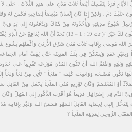
 الأَيَّامِ فَزِدْ لِنَفْسِكَ أَيْضاً ثَلاَثَ مُدْنٍ عَلَى هذِهِ الثَّلاَثَ . حَتَّى 
ُونَ عَلَيْكَ دَمٌ . وَلكِنْ إِذَا كَانَ إِنْسَانٌ مُبْغِضاً لِصَاحِبِهِ فَكَمَنَ لَهُ وَقَام
سِلُ شُيُوخُ مَدِينَتِهِ وَيَأْخُذُونَهُ مِنْ هُنَاكَ وَيَدْفَعُونَهُ إِلَى يَدِ وَلِيِّ ا
فَتَنْتَزِعَ دَمَ الْبَرِيِّ مِنْ إِسْرَائِيلَ فَيَكُونَ لَكَ خَيْرٌ }( تث 19 : 1 – 13) ن
فَأمَرَ الله مُوسَى بِإِقَامِة ثَلاَث مُدُن شَرْق الأُردُن وَأكْمَلَهُمْ يَشُوع بِ
َبِغَيْرِ عَمْدٍ وَيَسْكُنْ فِي تِلْكَ المَدِينَة حَتَّى يَقِفْ أمَام الجَمَاعَة لِل
دِينَتِهِ وَبَيْتِهِ وَاهْتَمَّ الله أنْ تَكُون المُدُن مُوَزَعَة تَقْرِيباً عَلَى
يْهَا تَكُون مُصْلَحَة وَوَاضِحَة كَلِمَة " مَلْجَأ " تَأتِي مِنْ لَجَأَ وَلَجَأَ 
ُوَ المَلاَذْ أوْ المُعْتَصَمْ وَكَانَ تَوْزِيع مُدُن المَلْجَأ يَجْعَل مِنْ القَاتِلْ 
َ وَلِيِّ الدَّم فِي إِسْرَائِيل قَدِيماً هُوَ أقْرَب الذُّكُور إِلَى القَتِيلْ وَكَانَ مُلْ
َرُورَة لِتَدَخُّل إِلهِي لِحِمَايِة القَاتِلْ السَهْو فَسَمَحَ الله وَدَبَّر بِإِقَامِة 
المَعْنَى الرُّوحِي لِمَدِينِة المَلْجَأ ؟