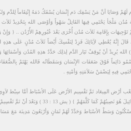
ء نُوحٌ تُقَدَّم لَهُمْ وَصَايَا أنَّ مَنْ يَسْفِك دَم إِنْسَان يُسْفَكُ دَمَهُ إِنْتِقَاماً لِ
 مُدُن مَلْجَأ يَحْتَمِي فِيهَا القَاتِلْ سَهْواً وَأوْصَى الله بِتَحْدِيدْ ثَلاَث 
تَوْجِيهَات بِإِقَامِة ثَلاَث مُدُن أُخْرَى بَعْدَ عُبُورِهِمْ الأُرْدُن .. { وَإِنْ وَ
 قَالَ إِنَّهُ يُعْطِي لآِبَائِكَ فَزِدْ لِنَفْسِكَ أَيْضاً ثَلاَثَ مُدْنٍ عَلَى هذِهِ ا
وَسَطِ أَرْضِكَ } ( تث 19 : 8 – 10) الله يُرِيدْ أنْ يُوقِفْ تَيَار الدَّم لِذلِك حَدَّدٌ هذِهِ المُدُن وَأسْم
مُو دَائِماً فَوْقَ ضَعَفَات الإِنْسَان وَسَقَطَاتُه فَالله يَهْتَمْ بِالضُّعَفَاء 
يَحْتَمِي فِيهِ لِيَضْمَنْ سَلاَمَتِهِ وَأمْنِهِ .
الشَّعْب أرْض المِيعَاد تَمَّ تَقْسِيم الأرْض عَلَى الأسْبَاط أمَّا سِبْط لاَوِي
وَعْد الرَّبَّ لَهُمْ .. { الرَّبُّ إِلهُ إِسْرَائِيلَ هُوَ نَصِيبُه
يَسْكُنُونَ وَسَطْ الأسْبَاط وَحَدَّدْ لَهُمْ ثَمَانٍ وَأرْبَعُونَ مَدِينَة مَعَ مَسَ