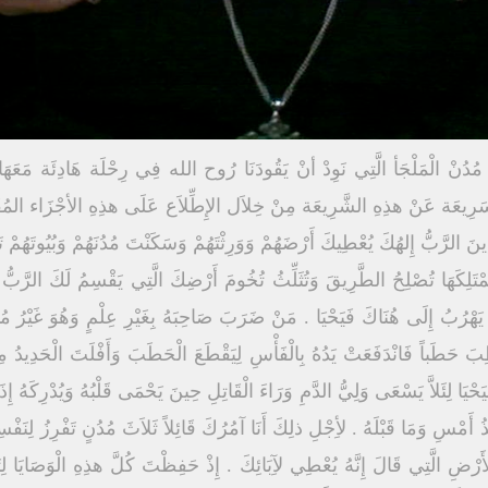
مُدُنْ الْمَلْجَأ الَّتِي نَوِدْ أنْ يَقُودَنَا رُوح الله فِي رِحْلَة هَادِئَة مَعَهَا 
نَ الرَّبُّ إِلهُكَ يُعْطِيكَ أَرْضَهُمْ وَوَرِثْتَهُمْ وَسَكَنْتَ مُدُنَهُمْ وَبُيُوتَهُم
ْتَلِكَهَا تُصْلِحُ الطَّرِيقَ وَتُثَلِّثُ تُخُومَ أَرْضِكَ الَّتِي يَقْسِمُ لَكَ الرَّبُّ إ
يَهْرُبُ إِلَى هُنَاكَ فَيَحْيَا . مَنْ ضَرَبَ صَاحِبَهُ بِغَيْرِ عِلْمٍ وَهُوَ غَيْرُ مُ
ِبَ حَطَباً فَانْدَفَعَتْ يَدُهُ بِالْفَأْسِ لِيَقْطَعَ الْحَطَبَ وَأَفْلَتَ الْحَدِيد
حْيَا لِئَلاَّ يَسْعَى وَلِيُّ الدَّمِ وَرَاءَ الْقَاتِلِ حِينَ يَحْمَى قَلْبُهُ وَيُدْرِكَهُ إِذ
ْذُ أَمْسِ وَمَا قَبْلَهُ . لأِجْلِ ذلِكَ أَنَا آمُرُكَ قَائِلاً ثَلاَثَ مُدُنٍ تَفْرِزُ لِنَف
ْضِ الَّتِي قَالَ إِنَّهُ يُعْطِي لآِبَائِكَ . إِذْ حَفِظْتَ كُلَّ هذِهِ الْوَصَايَا لِتَعْ