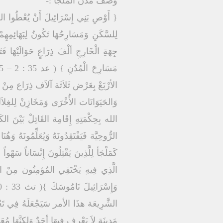
وَصْف مُدُن المَلْجَأ :-
{ أَوْصِ بَنِي إِسْرَائِيلَ أَنْ يُعْطُوا اللاَّ
لِلسَّكَنِ وَمَسَارِحُهَا تَكُونُ لِبَهَائِمِهِمْ
جِهَةِ الْخَارِجِ ألْفَ ذِرَاعٍ حَوَالَيْهَا ف
الأرْبَعْ بِعَرْض ثَلاَثَة آلاَف ذِرَاع مِن
وَالحَيَوَانَات الأُخْرَى وَمَخَازِنْ لِلغِلاَل
الله بِحِكْمَتِهِ إِقَامِة القَاتِلْ بَيْنَ الك
الرُّوحِيَّة فَيَفْتَقِدُونَهُ وَيُعَلِّمُونَهُ و
كَمَلْجَأ لِلَّذِينَ يَقْتِلُونَ إِنْسَاناً سَه
الَّذِي فِيهِ يَخْتَفِي المُؤمِنُون مِنْ ال
الشَّرِيعَة هذَا الأمر سَيَجْعَلَهُ فِي تَعْزِ
مَدِينَة لاَ يَعْرِف فِيهَا أحَدٌ وَلكِنَّهَا مُع