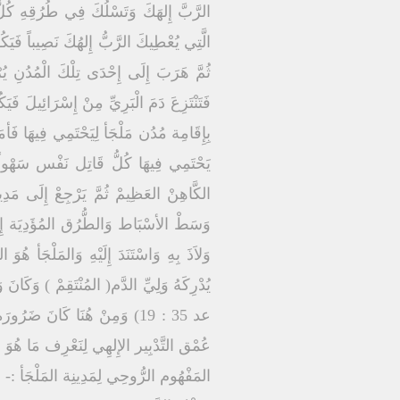
الرَّبَّ إِلهَكَ وَتَسْلُكَ فِي طُرُقِهِ كُلَّ
الَّتِي يُعْطِيكَ الرَّبُّ إِلهُكَ نَصِيباً فَيَك
ثُمَّ هَرَبَ إِلَى إِحْدَى تِلْكَ الْمُدُنِ يُرْ
بِإِقَامِة مُدُن مَلْجَأ لِيَحْتَمِي فِيهَا 
يَحْتَمِي فِيهَا كُلُّ قَاتِل نَفْس سَهْواً و
الكَّاهِنْ العَظِيمْ ثُمَّ يَرْجِعْ إِلَى مَ
وَسَطْ الأسْبَاط وَالطُّرُق المُؤَدِيَة إِلَ
وَلاَذَ بِهِ وَاسْتَنَدَ إِلَيْهِ وَالمَلْجَأ ه
يُدْرِكَهُ وَلِيِّ الدَّم( المُنْتَقِمْ ) وَكَان
عد 35 : 19) وَمِنْ هُنَا كَانَ ض
عُمْق التَّدْبِير الإِلهِي لِنَعْرِف مَا هُوَ 
المَفْهُوم الرُّوحِي لِمَدِينِة المَلْجَأ :-