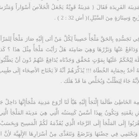
ِ وَسِتَارَةٍ مِنَ السَّيْلِ}( أش 32 : 2 ) .
تَجَسُّدِهِ بِالحَقَّ مَلْجَأً حَصِيناً لِكُلَّ مَنْ أتَى إِلَيْهِ صَارَ مَلْجَأً لِلمَر
دَافَعْ عَنْهَا وَبَرَّرْهَا وَهِيَ صَامِتَة هَلْ رَأيْتَ مَلْجَأً مِثْلَ هذَا ؟ كَذل
ْكَمُ عَلَيْهَا بِمَوْتٍ مُحَقَّق وَجَدْنَاه يُدَافِعْ عَنْهُمْ دُونَ أنْ يَطْلُبُوا مِنْ
َمَهُ أحَدٌ بِحِمَايِة الخُطَاة !!! يُذَكِّرَهُمْ أنَّهُ لاَ يَحْتَاج الأصِحَاء إِلَى طَبِ
يم لأِنَّهُ جَاءَ لِيَطْلُبْ وَيُخَلِّص مَا قَدْ هَلَك .
مِة الخَاطِئ طَالَمَا إِلْتَجَأَ إِلَيْهِ هَيَّأ لَنَا أرْوَع مَدِينِة مَلْجَأإِنَّهَا دَاخِل
ِ نِعْمَتِهِ وَيَكُونُ بِهذَا أسَّسْ كَنِيسَتُه الَّتِي هِيَ مَدِينَة المَلْجَأ الَّت
هْرَبُوا إِلَى المَلْجَأ إِلَى الرَّجَاء الَّذِي يُقَدِّمَهُ لَكُمْ الْمَسِيح وَبِحَس
 وَنَحْتَمِي فِي حِضْنَهَا وَنَرْضَعْ وَنَتَغَذَّى مِنْ أسْرَارِهَا الإِلَهِيَّة لأِ