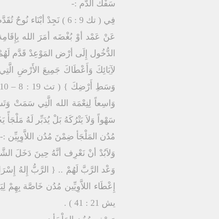
سَفْك الدَّم :-
فِي ( تك 9 : 6 ) نَجِدْ أبْنَا
عَنْ عَمْد أوْ بُغْضَه أمَرَ الله بِإِقَامِة
الدُّخُول إِلَى أرْض المَوْعِدْ قَدَّم لَهُمْ 
لآِبَائِكَ وَأَعْطَاكَ جَمِيعَ الأَرْضِ الَّتِي
وَاسِعاً لِنِعْمَة الله الَّتِي سَمَتْ وَتَسْ
سَهْواً وَلاَ يَتْرُكَهُ بَلْ يُدَبِّر لَهُ مَلْجَأً 
مُدُن المَلْجَأ ضِمْنَ مُدُن اللاَّوِيِيِّن :-
وَلاَبُدْ أنْ نَعْرِف أنَّهُ حِينَ دَخَلَ 
إِعْطَاء اللاَّوِيِّين مُدُن خَاصَّة بِهِمْ لِ
يش 21 : 41 ) .