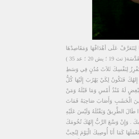
لِنَتَعَرَّفْ عَلَى أهْدَافْهَا وَمَقَاصِدْهَا
وَبَرَكَاتْهَا وَلاَبُدْ أنْ نَأخُذْ فِكْرَة أوَّلاً سَرِيعَة عَنْ هذِهِ الشَّرِيعَة مِنْ خِلاَل الإِطِّلاَع عَلَى هذِهِ الأجْزَاء المُقَدَّسَة( تث 19 ؛ يش 20 ؛ عد 35 )
ْ تَفْرِزُ لِنَفْسِكَ ثَلاَثَ مُدُنٍ فِي وَسَطِ
ِلهُكَ فَتَكُونُ لِكَيْ يَهْرُبَ إِلَيْهَا كُلُّ
بْغِضٍ لَهُ مُنْذُ أَمْسِ وَمَا قَبْلَهُ وَمَنْ
ُ مِنَ الْخَشَبِ وَأَصَابَ صَاحِبَهُ فَمَاتَ
َا طَالَ الطَّرِيقُ وَيَقْتُلَهُ وَلَيْسَ عَلَيْهِ
ْسِكَ . وَإِنْ وَسَّعَ الرَّبُّ إِلهُكَ تُخُومَكَ
مَلَهَا كَمَا أَنَا أُوصِيكَ الْيَوْمَ لِتُحِبَّ