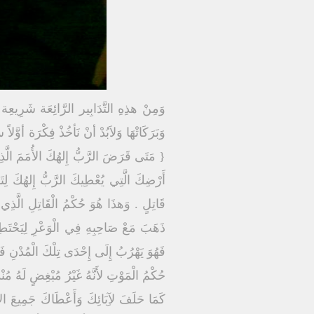
وَمِنْ هذِهِ التَّدَابِير الرَّائِعَة شَرِيعِة 
{ مَتَى قَرَضَ الرَّبُّ إِلهُكَ الأُمَمَ الَّذِي
أَرْضِكَ الَّتِي يُعْطِيكَ الرَّبُّ إِلهُكَ لِتَم
قَاتِلٍ . وَهذَا هُوَ حُكْمُ الْقَاتِلِ الَّذِي 
ذَهَبَ مَعْ صَاحِبِهِ فِي الْوَعْرِ لِيَحْتَط
فَهُوَ يَهْرُبُ إِلَى إِحْدَى تِلْكَ الْمُدْنِ فَيَ
حُكْمُ الْمَوْتِ لأَنَّهُ غَيْرُ مُبْغِضٍ لَهُ مُن
كَمَا حَلَفَ لآِبَائِكَ وَأَعْطَاكَ جَمِيعَ الأَر