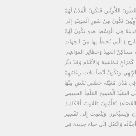
طُونَ اللاَّوِيِّينَ فَتَكُونُ الْمُدُنُ لَهُمْ
َّوِيِّينَ تَكُونُ مِنْ سُورِ الْمَدِينَةِ إِلَى
ْمَدِينَةُ فِي الْوَسْطِ هذِهِ تَكُونُ لَهُمْ
وَاحِي( المَسَارِح ) الَّتِي تُحِيطْ بِهَا مِنْ الجِهَات
 مَسَاكِنْ العَبِيدْ وَحَظَائِر المَوَاشِي
مَرَاعٍ لِلمَاشِيَة وَالأغْنَام وَقَدْ دَبَّرَ
 الإِلهِي وَيَكُونْ أيْضاً تَحْت رِعَايَتِهِمْ
ُنُون فِي مُدُن مُعَيَّنَة خَصَّص بَعْضٍ مِنْهَا
إِلَى السَيِّدْ الْمَسِيح المَلْجَأ الحَقِيقِي
قَضَاء{ يُعَلِّمُونَ يَعْقُوبَ أَحْكَامَكَ
عَهُمْ يُرِتِلُون وَيُسَبِّحُون وَيَنْصِتْ إِلَى تَفْسِير
بَّائُه وَانْتَقَلَ إِلَى حَيَاة جَدِيدَة فِي