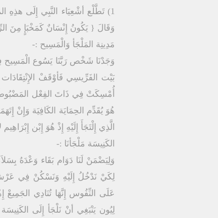
وَقَالَ { يَكُونُ إِنْسَانٌ كَمَخْبَإٍ مِنَ الرِّيح
مَدِينِة المَلْجَأ وَالْمَسِيح :-
وَجَدْنَا شَخْص رَبَّنَا يَسُوع الْمَسِيح فِي 
بَيْت الفَرِّيسِي فَأوْقَفْ الإِنْتِقَادَات وَ
أُمْسِكَتْ فِي ذَاتَ الفِعْل المَضْبُوطَة لِيُح
هُوَ يُقَدِّم الحِمَايَة الكَافِيَة وَإِنْ إِتَه
الَّذِي إِلْتَجَأَ إِلَيْهِ إِذْ هُوَ إِبْن إِبْرَاهِ
الكَنِيسَة مَلْجَأنَا :-
وَلِيَضْمَنْ لَنَا دَوَام بَقَاء وَعْدَهُ بِسَلاَ
لِكَيْ نَدْخُلُ إِلَيْهِ وَنَسْكُنْ فِي عَرْش
عَلَى النِّفُوس إِنَّهَا تُنَادِي الجَمِيعْ إِ
لِيُون يَنْبَغِي أنْ نَلْجَأ إِلَى الكَنِيسَة