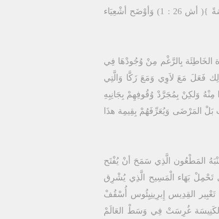
1) تَطَّلْع أشْعِيَاء النَّبِي إِلَى هذِهِ المَدِينَة الفَرِيدَة فَقَالَ { مَدِينَةٌ قَوِيَّةٌ يَجْعَلُ الْخَلاَصَ أَسْوَاراً وَمَتْرَسَةً }( أش 26 : 1) وَأوْضَح أشْعِيَاء
ْأة الخَاطِئَة بِالرَّغْم مِنْ وُجُودْهَا فِي
ِك فَعَلَ مَعَ لاَوِي وَمَعَ زَكَّا وَالَّتِي
هُ وَلكِنْ بِمُجَرَّدْ وُقُوفِهِمْ بِجَانِبِهِ
يب بَلْ المَرْضَى وَيُعَرِّفَهُمْ بِقِيمِة هذَا
ْ جَنْبَهُ المَطْعُون الَّذِي سَمَحَ أنْ يُفْتَح
ِي تَحْمِلْ بَهَاء الْمَسِيح الَّذِي يُشْرِق
َبْ تَعْبِير القِدِيس إِيرِينِيِئُوس أُسْقُفْ
نَّ الكَنِيسَة غُرِسَتْ فِي وَسَطْ العَالَمْ