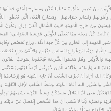
وِيِّينَ مِنْ نَصِيبِ مُلْكِهِمْ مُدُناً لِلسَّكَنِ وَمَسَارِحَ لِلْمُدُنِ حَوَالَيْهَا تُعْ
 وَأَمْوَالِهِمْ وَلِسَائِرِ حَيَوَانَاتِهِمْ . وَمَسَارِحُ الْمُدُنِ الَّتِي تُعْطُونَ اللا
َتَقِيسُونَ مِنْ خَارِجِ الْمَدِينَةِ جَانِبَ الشِّمَالِ أَلْفَيْ ذِرَاعٍ وَتَكُونُ ال
مَسَارِحَ الْمُدُنِ } ( عد 35 : 2 – 5 ) كَانَتْ كُلَّ مَدِينَة مِمَّا يُعْطَى لِلاَّوِيِّين تَتَوَسَط الضَّ
ْ سُور المَدِينَة إِلَى الخَارِج مِنْ كُلَّ جِهَة الألْف ذِرَاع تُخَصَّص لإِقَامِة
 وَالثِّمَار وَرُبَّمَا زَرَعُوا بِهَا بَسَاتِين وَكُرُوم وَالألْفَيّ ذِرَاعٍ تُخَصَّص كَ
َهَنَة وَاللاَّوِيِّين وَهُمْ مُعَلِّمُوا الشَّرِيعَة فَيَحْمُونَهُ بِمُوجَبْ القَانُون
َهُنَا يُعْلِنْ الله إِهْتِمَامُه بِخُدَّامُه الَّذِينَ لاَ يَرِثُونَ أرْضاً لكِنَّهُمْ يَسْك
ْواً وَكَأنَّ الله أرَادَ أنْ يُعَرِّف الشَّعْب أنَّ غَايِة الكَهَنَة هُوَ إِرْشَادَهُمْ 
شَّر وَالشِّرِّير الله أقَامَ الكَهَنَة وَسَطْ الشَّعْب لأِجْل التَّعْلِيمْ وَال
وَإِسْرَائِيلَ نَامُوسَكَ }( تث 33 : 10)تَخَيَّلْ مَعِي أنَّ القَاتِلْ سَيَسْكُنْ وَسَطْ الكَهَنَة يَسْمَ
يَة وَمَسَرَّة لأِنَّنَا لاَ نَنْسَى أنَّ هذَا الشَّخْص إِنْفَصَلَ عَنْ عَائِلَتُه وَأحِ
َدَّه بِالأفْرَاح وَمَمْلُؤَة بِالأمْن السَّلاَم .