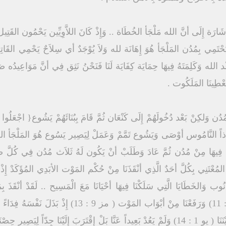
إِشَارَة إِلَى أنَّ الله مَلْجَأ الخُطَاة .. وَإِذْ كَانَ اللاَّوِيِّين يَحْمُون الق
ْتَمِي بِمُدُن المَلْجَأ هُوَ إِهَانَة لله وَلاَ يُوْجَدٌ أي سِلاَحٌ يَحْمِي القَاتِ
الله وَكَلِمَتَهُ فِيهَا حِمَايَة كِفَايَة لَنَا فَنَحْنُ نَثِق فِي أنَّ مَوَاعِيدُه ص
ُعْطِينَا المَلَكُوت .
وَلكِنْ بَعْد دُخُولَهُمْ إِلَى كَنْعَان ثُمَّ قَامَ بِبُنَائَهُمْ يَشُوع{ اجْعَلُوا لأَنْ
 يَدِ مُوسَى } ( يش 20 : 2 ) إِذاً النَّامُوس أوْصَى وَيَشُوع تَمَّمْ وَعَمَلْ لِيَصِير يَسُوع هُوَ
هَا مِنْ مُدُن ثُمَّ عَادَ وَطَلَبْ أنْ يَكُون لَهُ ثَلاَث مُدُن فِي كُلَّ ضَفَّة ت
ُعْتَنِي بِكُلَّ أحَدٌ الَّذِي أنْقَذَنَا مِنْ حُكْم المَوْت الأبَدِي المُؤَكَدْ إِذْ أرْ
الذُّنُوب وَالخَطَايَا الَّتِي سَلَكْنَا فِيهَا أحْيَانَا مَعَ الْمَسِيح .. لَقَدْ أنْقَذَ 
المَوْت المَمْدُودِينْ لِلقَتْلِ ( أم 24 : 11) وَرَفَعْنَا مِنْ أ