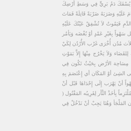
لاَ يُسْفَكَ دَمُ بَرِيٍّ فِي وَسَطِ أَرْضِكَ
َ عَلَيْهِ وَضَرَبَهُ ضَرْبَةً قَاتِلَةً فَمَاتَ
لدَّمِ فَيَمُوتُ لاَ تُشْفِقْ عَيْنُكَ عَلَيْهِ
َجِدْ أنَّ الله يُدَافِعْ عَنْ الَّذِي يُقْتَل سَهْواً بِغَيْرِ عَمْدٍ أوْ بُغْضَه وَيَأمُر
ثَلاَث مُدُن أُخْرَى غَرْب الأُرْدُن لِكَيْ
قَضَاء وَلاَ يَخْرُج مِنْهَا إِلاَّ بَمَوْتِ
 حُدُود مِسَاحِة الأرْض بِحَيْثُ تَكُون فِي
إِلَى الشِئ أوْ المَكَان أي إِعْتَصَمَ بِهِ
سَهْواً أنْ يَهْرَب إِلَى إِحْدَاهَا قَبْل أنْ
تَزِماً بِأخَذْ الثَّأر لِقَرِيبُه المَقْتُول (
مُدُن المَلْجَأ وَهُنَا يَجِبْ أنْ نَدْخُلْ فِي