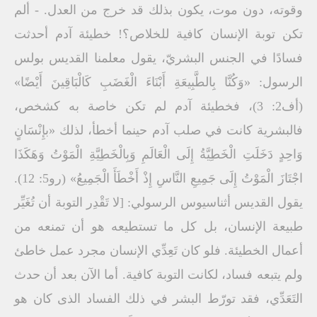
وقوته، دون موت، يكون بذلك قد خرج من العدل. - ألم
تكن توبة الإنسان كافية للخلاص؟! خطيئة آدم أحدثت
فسادًا في الجنس البشريّ، يقول معلمنا القديس بولس
الرسول: «وَكُنَّا بِالطَّبِيعَةِ أَبْنَاءَ الْغَضَبِ كَالْبَاقِينَ أَيْضًا»
(أف2: 3)، فخطيئة آدم لم تكن خاصة به كشخص،
فالبشرية كانت في صلب آدم حينما أخطأ، لذلك «بإِنْسَانٍ
وَاحِدٍ دَخَلَتِ الْخَطِيَّةُ إِلَى الْعَالَمِ وَبِالْخَطِيَّةِ الْمَوْتُ وَهَكَذَا
اجْتَازَ الْمَوْتُ إِلَى جَمِيعِ النَّاسِ إِذْ أَخْطَأَ الْجَمِيعُ» (رو5: 12).
يقول القديس أثناسيوس الرسولي: [لا تَقْدِر التوبة أن تُغَيِّر
طبيعة الإنسان، بل كل ما تستطيعه هو أن تمنعه من
أعمال الخطيئة. فلو كان تَعِدِّي الإنسان مجرد عمل خاطئ
ولم يتبعه فساد، لكانت التوبة كافية. أما الآن بعد أن حدث
التَعَدِّي، فقد تورّط البشر في ذلك الفساد الذى كان هو