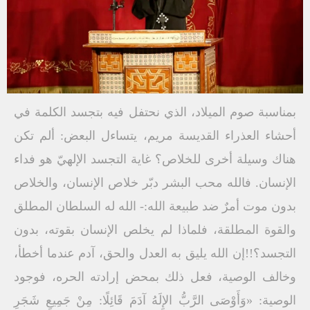
بمناسبة صوم الميلاد، الذي نحتفل فيه بتجسد الكلمة في
أحشاء العذراء القديسة مريم، يتساءل البعض: ألم تكن
هناك وسيلة أخرى للخلاص؟ غاية التجسد الإلهيّ هو فداء
الإنسان. فالله محب البشر دبّر خلاص الإنسان، والخلاص
بدون موت أمرٌ ضد طبيعة الله:- الله له السلطان المطلق
والقوة المطلقة، فلماذا لم يخلص الإنسان بقوته، بدون
التجسد؟!!إن الله يليق به العدل والحق، آدم عندما أخطأ،
وخالف الوصية، فعل ذلك بمحض إرادته الحره، فوجود
الوصية: «وَأَوْصَى الرَّبُّ الإِلَهُ آدَمَ قَائِلًا: مِنْ جَمِيعِ شَجَرِ