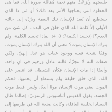
طبيعتهم ونُزِعَتْ منهم نعمة مُمَاثَلَة صورة الله. فما هى
الخطوة التى يحتاجها الأمر بعد ذلك؟ أو مَن ذا الذي
يستطيع أن يُعيد للإنسان تلك النعمة ويَرُدّه إلى حالته
الأولى إلاَّ كلمة الله الذي خَلَقَ في البدء ـ كل شئ من
العدم؟] (تجسد الكلمة7: 3، 4). لماذا تجسد الكلمة، ولم
يترك الإنسان يموت؟ معنى أن الله يترك الإنسان يموت،
وفقًا لنتيجة فعله ووجود عقاب هو عدل إلهيّ، ولكن
صفات الله لا تتجزّأ، فالله عادل ورحيم في آنٍ واحد.
وأيضًا إذا مات الإنسان فكأن الشيطان قد انتصر على
الله، الذى خلق خليقة ولم يستطع أن يحميها. فحكم
الموت يعني موت الإنسان موتًا أبديًا، وليس فقط موت
الجسد. يقول القديس أثناسيوس الرسوليّ: [طالما طال
الفساد الخليقة العاقلة، وكانت صنعة الله في طريقها إلى