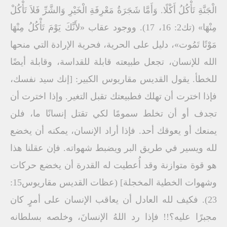
الْجَنَّةِ تَأْكُلُ أَكْلًا. وَأَمَّا شَجَرَةُ مَعْرِفَةِ الْخَيْرِ وَالشَّرِّ فَلاَ تَأْكُلْ
مِنْهَا» (تك2: 16، 17). ووجود عقاب «لأَنَّكَ يَوْمَ تَأْكُلُ مِنْهَا
مَوْتًا تَمُوت»، دليل على الحرية، فحرية الإرادة التي منحها
الله للإنسان، تجعل طبيعته قابلة للقداسة، وقابلة أيضًا
للخطأ. يقول القديس مقاريوس الكبير: [إنك سيد نفسك،
فإذا اخترت أن تهلك فطبيعتك تقبل التغير. وإذا اخترت أن
تجدف أو أن تخلط سمومًا لكي تقتل إنسانًا ما، فلن
يمنعك أو يعوقك أحد. فإذا أراد الإنسان، يمكنه أن يخضع
لله ويسير في طريق البر ويضبط شهواته. فإن عقلنا هذا
هو قوة متوازنة وقد أُعطيت له القدرة أن يخضع حركات
وشهوات الخطية المخجلة] (عظات القديس مقاريوس15:
23). فكيف لله العادل أن يعاقب الإنسان على أمرٍ كان
مجبرًا عليه؟!! فإذا رد اللهُ الإنسانَ، وخلصه بسلطانه