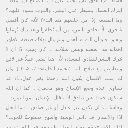
الفناء، فما الذى كان يجب على الله الصالح أن يفعله؟
أيترك الفساد يسيطر على البشر، والموت يسود عليهم؟
وما المنفعة إذًا من خلقتهم منذ البدء؟ لأنه كان أفضل
بالحري ألاَّ يُخلقوا بالمرة من أن يُخلقوا وبعد ذلك يُهملوا
ويفنوا. فلو أن الله قد أهمل ولم يبالِ بهلاك صنعته، لأظهر
إهماله هذا ضعفه وليس صلاحه ... كان يجب إذًا أن لا
يُترك البشر لينقادوا للفساد، لأن هذا يُعتبر عملًا غير لائق
ويتعارض مع صلاح الله] (تجسد الكلمة6: 7، 8، 10). وان
لم يمت الانسان يكون الله رحيمًا بغير عدل...اذ قد
تساوى عنده وضع الإنسان وهو مخطئ .. كما ان الله
سيكون حينئذ غير صادق لأنه قال للإنسان "موتا تموت"،
وحاشا لله ان يكون غير عادل أو غير صادق... فما الحل
اذًا والإنسان قد داس الوصية وأصبح مستوجبًا للموت؟
لذلك لكي تتحقق صفتا العدل والرحمة في الله، تجسد