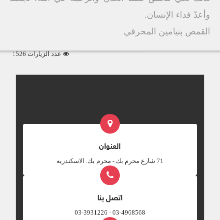
وأعدّ فداء الإنسان.
القمص بنيامين المحرقي
عدد الزيارات 1526
العنوان
‎71 شارع محرم بك - محرم بك. الاسكندريه
اتصل بنا
03-4968568 - 03-3931226