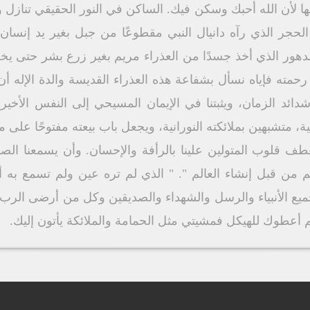
بها لأن الله أحبك وسكن فيك. الساكن في النور الحقيقي تناز
الحجر الذي رآه دانيال النبي مقطوعًا من جبل بغير يد إنسان
دهور الذي أخذ جسدًا من العذراء مريم بغير زرع بشر حتى يخل
حمته فإياه نسأل بشفاعة هذه العذراء القديسة والدة الإله أن 
ائد الزمان، ويثبتنا في الإيمان المسيحي إلى النفس الأخير
، متشبهين بملائكته النورانية، ويجعل باب بيعته مفتوحًا على م
ف قلوب المتولين علينا بالرأفة والإحسان. وأن يسمعنا الصوت
لكم من قبل إنشاء العالم ". " الذي لم تره عين ولم تسمع ب
ميع الأنبياء والرسل والشهداء والصديقين وكل من أرضى الرب ب
م أعطوك للهيكل فمشيتي مثل الحمامة والملائكة يأتون إليك.