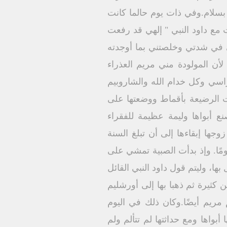
ه بسلام.وفي ذات يوم حالما كانت
مع داود النبي " إلهي قد رفعت
ي في شدتي وخلصتني بما أوجدته
لأن المولودة مني مريم العذراء
راسي وكل خدام الله والشاروبيم
فت الرضيعة بأقماط ووضعتها على
 أبواها وليمة عظيمة للفقراء
ها إبقاءها إلى أن تبلغ السنة
يومًا. وإذ بدأت الصبية تمشي على
ا، وليتم قول داود النبي القائل
كثيرة ثم ذهبا بها إلى أورشليم
مريم أيضًا.وكان ذلك في اليوم
بواها ومع حداثتها لم تتألم ولم