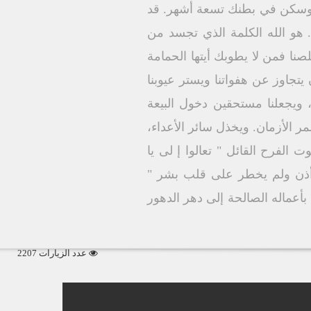
ل وسكن في بطنك تسعة أشهر. قد
. هو الله الكلمة الذي تجسد من
صنا فمن لا يطوبك أيتها الحمامة
يتجاوز عن هفواتنا ويستر عيوبنا
، ويجعلنا مستحقين دخول البيعة
مر الأزمان. ويخذل سائر الأعداء،
 الفرح القائل " تعالوا إ لى يا
ه أذن ولم يخطر على قلب بشر "
أعماله الصالحة إلى دهر الدهور
عدد الزيارات 2207