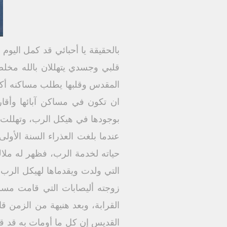
بالحقيقة يا أحبائي قد كمل اليوم
قلبي وجسدي يتهللان بالله مخل
المقدس وقلبها يطلب مساكنه أكثر 
ان تكون في مساكن آبائها وأقار
بوجودها في هيكل الرب، وتهللت ع
عندما بلغت العذراء السنة الأو
حياته لخدمة الرب، فظهر له ملاك 
التي ولدت ويقدماها لهيكل الرب
زوجته أليصابات التي قامت مسرع
القرابة، وبعد هنيهة من الزمن قا
القديس إن كل ما أومات به قد قي