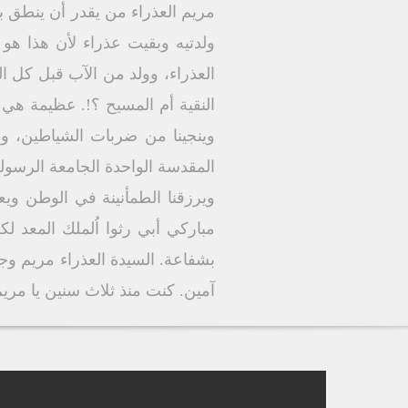
مريم العذراء من يقدر أن ينطق 
ولدتيه وبقيت عذراء لأن هذا هو 
العذراء، وولد من الآب قبل كل ال
النقية أم المسيح ؟!. عظيمة هي ر
وينجينا من ضربات الشياطين، وشد
المقدسة الواحدة الجامعة الرسولية
ويرزقنا الطمأنينة في الوطن ويعط
مباركي أبي رثوا اُلملك المعد 
بشفاعة. السيدة العذراء مريم وج
آمين. كنت منذ ثلاث سنين يا مري