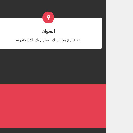
العنوان
‎71 شارع محرم بك - محرم بك. الاسكندريه