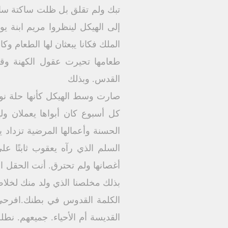
تبك ولم تقلق بل ظلت ساكتة ساك
إلى الهيكل لينظروا مريم ابنة يو
الملك فكانا يبعثان لها الطعام 
طعامها تحيرت عقول الكهنة وق
القدس. وبذلك
صارت وسط الهيكل كأنها حلة نور
كل أسبوع كان أبواها يعملان و
الحسنة وأعمالها المرضية تزداد ي
السلم الذي رآه يعقوب ثابتًا عل
أغصانها ولم تحترق. أنت الحقل ا
بذلك مخلصنا الذي ولد منك لخلاص 
الكلمة القدوس في بطنك.افرحى 
القديسة أم الأحياء. جميعهم. نطل