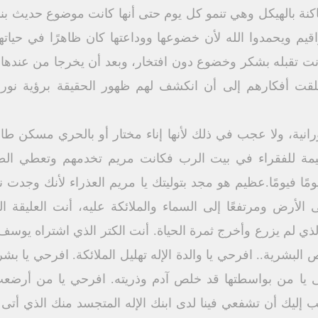
نة بالهيكل وهي تنمو كل يوم حتى أنها كانت موضوع حديث بني
اقيم ويحمدوا الله لأن خضوعها ووداعتها كان ظاهرًا في حياتها
وكانت تقبله بشكر وخضوع دون افتخار، وبعد أن يخرجا من عنده
لقت أفكارهم إلى أن انكشف لهم ظهور الحقيقة برؤية نو
انية، ولا عجب في ذلك لأنها إناء مختار أو بالحري مسكن طا
ليمة للفقراء في بيت الرب فكانت مريم تخدمهم وتعطي ال
ومًا فيومًا.عظيم هو مجد بتوليتك يا مريم العذراء لأنك وجدت 
ى الأرض ومرتفعًا إلى السماء والملائكة عليه، أنت العليقة ا
لذي لم يزرع وأخرج ثمرة الحياة. أنت الكتر الذي اشتراه يوسف
البشرية.. افرحي يا والدة الإله تهليل الملائكة. افرحي يا بش
يا من بواسطتها قد خلص آدم وذريته. افرحي يا من أرضعت 
ب إليك أن تشفعي فينا لدى ابنك الإله المتجسد منك الذي أتى