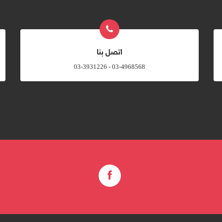
اتصل بنا
03-4968568 - 03-3931226