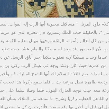
 كلام داود المرتل " مساكنك محبوبة أيها الرب إله القوات، 
صي ". بالحقيقة قلب الملك يستريح في قصره الذي هو مريم ل
من كل العالم وأمواله الزائلة ووجهها يتهلل بتعليم الكهنة 
بها لأن العصفور قد وجد له مسكنًا واليمام عشًا حيث تضع
ندما وجدت مسكنًا لإله يعقوب هكذا أخبر آباؤنا الرسل عن دخو
لى من عمرها حيث كان وقتئذ يوجد في هيكل الرب زكريا بن بر
الله ذات يوم قائلا : السلام لك أيها الشيخ المبارك قم وأخبر
 وديعة طاهرة تظل مرعية بك .. فلما سمع زكريا هذا تعجب كثي
ة معه حيث توجد العذراء البتول، فلما وصلا سلما على حنة 
م الكاهن العظيم زكريا وشرح ما سمعه من الملاك بشأن العذراء 
ل لي قبل أن أحبل بها وقد سبقت فأنذرت أن كل ما يعطي لنا ذ