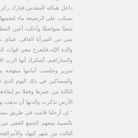
داخل هيكله المقدس،فبارك زكريا ا
تسكب على الرضيعة ماء لتحميها،
شعبًا متواضعًا وأذللت أعين ال
مني من الثمرأنا العاقر، عيناي 
والدة الإله،فلتفرح معي قوات ال
والسارافيم. أشكرك أيها الرب ال
سرير وجلست أمامها مبتهجة بما
والمساكين في ذلك اليوم الذي ف
الثالثة من عمرها وفعلا تم إبقاءه
الأرض تذكرت والدتها أن تذهب بها
" إن أرجلنا قامت في طريق مستقي
بالصبية يتبعهم الجمع الغفير م
الثالث من شهر كيهك والأمرالعجيب