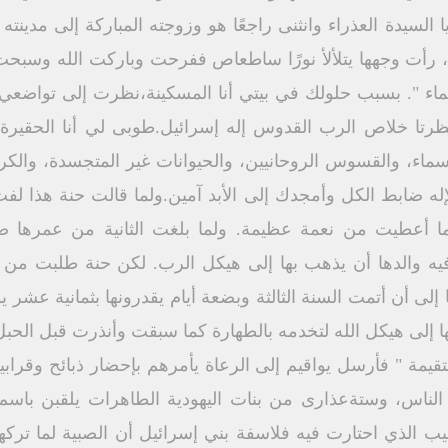
لسيدة العذراء وانثنى راجعًا هو وزوجته المباركة إلى مدينت
 رأت وجهها يتلألأ نورًا ساطعاص ففرحت وباركت الله وسبحت 
عظماء ". بسبب حلولك في بيتي أنا المسكينة،نظرت إلى تواضع
نظرتا خلاص الرب القدوس إله إسرائيل.طوبى لي أنا الحقيرة 
سماء، والقسوس الروحانيين، والحيوانات غير المتجسدة، والك
إله ضابط الكل وأمجدك إلى الأبد آمين.ولما قالت حنة هذا ل
 أعطيت من نعمة عظيمة. ولما بلغت الثانية من عمرها صنع
يه والدها أن يذهب بها إلى هيكل الرب. لكن حنة طلبت من زوج
ا إلى أن أتمت السنة الثالثة وبضعة أيام يقدرونها بثمانية عشر 
 إلى هيكل الله لتخدمه بالطهارة كما سبقت وأنذرت قبل الحبل به
مة " فأرسل يواقيم إلى الرعاة يأمرهم بإحضار ذبائح وقرابين 
ن الناس، وستةعذارى من بنات اليهودية الطاهرات يلقبن باسم 
 الذي احتارت فيه فلاسفة بني إسرائيل أن الصبية لما تركها أ