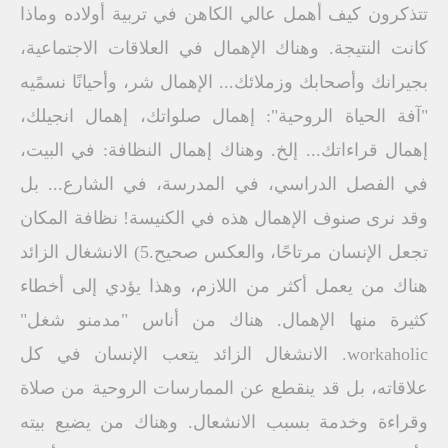
تتذكرون كيف أهمل عالي الكاهن في تربية أولاده وماذا
كانت النتيجة. وهناك الإهمال في العلاقات الاجتماعية،
بجيرانك وأصحابك وزملائك... الإهمال شر، وأحيانًا نسمًيه
"آفة الحياة الروحية": إهمال صلواتك، إهمال انجيلك،
إهمال قراءاتك... إلخ. وهناك إهمال النظافة: في البيت،
في الفصل الدراسي، في المدرسة، في الشارع... بل
وقد نرى صنوف الإهمال هذه في الكنيسة! نظافة المكان
تجعل الإنسان مرتاحًا، والعكس صحيح.5) الانشغال الزائد
هناك من يعمل أكثر من اللازم، وهذا يؤدي إلى أخطاء
كثيرة منها الإهمال. هناك من أناس "مدمنو شغل"
workaholic. الانشغال الزائد يتعب الإنسان في كل
علاقاته، بل قد ينقطع عن الممارسات الروحية من صلاة
وقراءة وخدمة بسبب الانشعال. وهناك من يضيع بيته