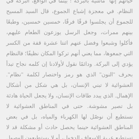
حياتهم إنها "ماشية بالبركة"! بينما في الواقع، البركة في
النظام. في معجزة إشباع الجموع، قال السيد المسيح
للجموع أن يجلسوا فرقًا فرقًا، خمسين خمسين، وطبعًا
بينهم ممرات، وجعل الرسل يوزعون الطعام عليهم،
فأكلوا وشبعوا وفضل عنهم اثنتا عشرة قفة من الكسر
التي جمعوها، مما يعني أنهم تركوا المكان نظيفًا؛ فالنظام
يؤدي إلى البركة. ودائمًا نقول لأولادنا إن كلمه نجاح تبدأ
بحرف "النون" الذي هو رمز واختصار لكلمة "نظام".
العشوائية لا تبني الإنسان، بل هي شكل من أشكال
الإهمال. الذي يبدد طاقات الإنسان، ولا يجعل الحياة هادئة
بل تصير مشوشة. حتى في المناطق العشوائية لا
نستطيع أن نوصّل لها الكهرباء والمياه، بل في بعض
المناطق العشوائية حينما يحصل حادث أو مشكلة قد لا
تستطيع عربة الإسعاف الدخول، أو لا يستطيعون الوصول