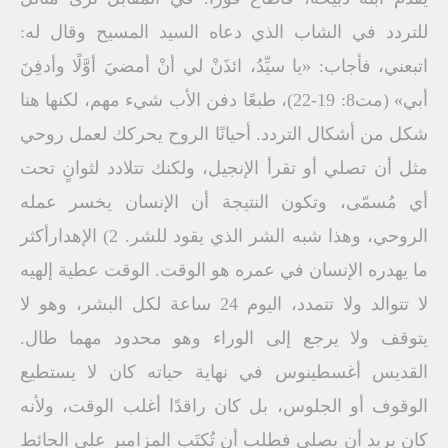
للتردد في الشاب الذي دعاه السيد المسيح وقال له:
اتبعني، فأجاب: «يا سيِّدُ، ائذَنْ لي أنْ أمضيَ أوَّلًا وأدفِنَ
أبي» (مت8: 19-22)، طبعًا دفن الأب شيء مهم، لكنها هنا
شكل من أشكال التردد. أحيانًا الروح يحركك لعمل روحي
مثل أن تصلي أو تقرأ الإنجيل، ولكنك تتلادد لثوانٍ تحت
أي مُسمّى، وتكون النتيجة أن الإنسان يخسر عمله
الروحي، وهذا شبه الشر الذي يقود للشر. 2) الإهدارأكثر
ما يهدره الإنسان في عمره هو الوقت. الوقت عطية إلهيه
لا تتوالد ولا تتمدد، اليوم 24 ساعة لكل البشر، وهو لا
يتوقف ولا يرجع إلى الوراء وهو محدود مهما طال.
القديس أغسطينوس في نهاية حياته كان لا يستطيع
الوقوف أو الجلوس، بل كان راقدًا أغلب الوقت، ولأنه
كان يريد أن يصلي فطلب أن تُكتَب المزامير على الحائط