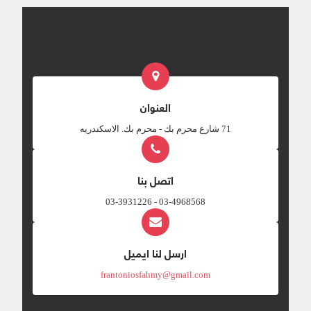
العنوان
‎71 شارع محرم بك - محرم بك. الاسكندريه
اتصل بنا
03-4968568 - 03-3931226
ارسل لنا ايميل
frantoniosfahmy@gmail.com