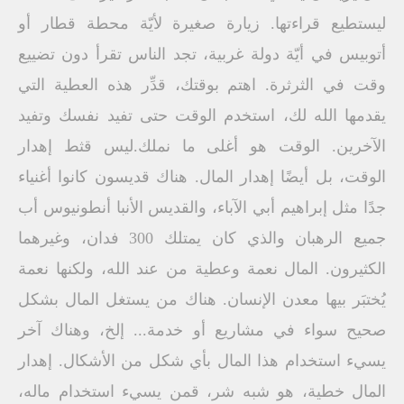
ليستطيع قراءتها. زيارة صغيرة لأيّة محطة قطار أو
أتوبيس في أيّة دولة غربية، تجد الناس تقرأ دون تضييع
وقت في الثرثرة. اهتم بوقتك، قدِّر هذه العطية التي
يقدمها الله لك، استخدم الوقت حتى تفيد نفسك وتفيد
الآخرين. الوقت هو أغلى ما نملك.ليس قثط إهدار
الوقت، بل أيضًا إهدار المال. هناك قديسون كانوا أغنياء
جدًا مثل إبراهيم أبي الآباء، والقديس الأنبا أنطونيوس أب
جميع الرهبان والذي كان يمتلك 300 فدان، وغيرهما
الكثيرون. المال نعمة وعطية من عند الله، ولكنها نعمة
يُختبَر بيها معدن الإنسان. هناك من يستغل المال بشكل
صحيح سواء في مشاريع أو خدمة... إلخ، وهناك آخر
يسيء استخدام هذا المال بأي شكل من الأشكال. إهدار
المال خطية، هو شبه شر، قمن يسيء استخدام ماله،