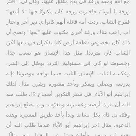
مع أمه ومعه ورقة في يده مغلق عليها، وقال لي: "اختر
ورقة يا أبونا"، فاخترت ورقه كان مكتوبًا فيها "لا أبيعها"
ففرح الشاب، ردت أمه قائلة أنهم كانوا ي دير آخر واختار
أب راهب هناك ورقة أخرى مكتوب عليها "بعها" وتضح أن
ذلك كان بخصوص قطعة أرض كانا يفكران في بيعها لكن
الشاب كان مترددًا. مثل هذا الإنسان هو صعب جدًا،
وخصوصًا لو كان في مسئولية. التردد يوصّل إلى الشر،
وعكسه الثبات. الإنسان الثابت حينما يواجه موضوعًا فإنه
يدرسه ويصلي ويفكر ويأخذ مشورة ويقرر. مثال لذلك
إبراهيم أبو الآباء، في سفر التكوين أصحاح 12، طلب منه
الله أن يترك أرضه وعشيرته ويتغرّب، ولم يضيّع إبراهيم
وقتًا، بل قام بكل نشاط وبدأ يأخذ طريق المسيرة وهذه
الدعوة. مثال آخر إبراهيم أبو الآباء عندما طلب الله أن
يقدم ابنه ذبيحة، فأطاع فورًا. في المقابل نرى مثالًل