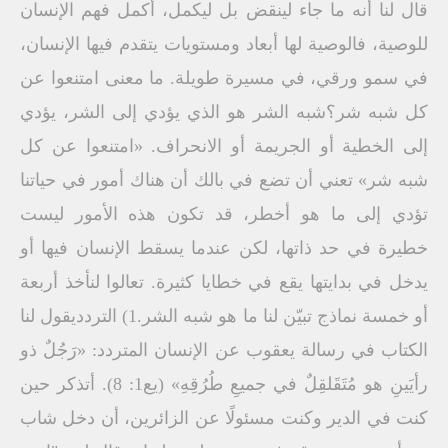
قال لنا أنه ما جاء لينقض بل ليكمل، أكمل فهم الإنسان
للوصية، فالوصية لها أبعاد ومستويات يتقدم فيها الإنسان،
في سمو ورقي، في مسيرة طويلة. ما معنى امتنعوا عن
كل شبه شر؟شبه الشر هو الذي يؤدي إلى الشر، يؤدي
إلى الخطية أو الجريمة أو الانحراف. «امتنعوا عن كل
شبه شر» تعني أن تضع في بالك أن هناك أمور في حياتنا
تؤدي إلى ما هو أخطر، قد تكون هذه الأمور ليست
خطيرة في حد ذاتها، لكن عندما يسقط الإنسان فيها أو
يدخل في بدايتها يقع في خطايا كثيرة. تعالوا لنأخذ أربعة
أو خمسة نماذج تبيّن لنا ما هو شبه الشر.1) التردديقول لنا
الكتاب في رسالة يعقوب عن الإنسان المتردد: «رَجُلٌ ذو
رأيَينِ هو مُتَقَلقِلٌ في جميعِ طُرُقِهِ» (يع1: 8). أتذكر حين
كنت في الدير وكنت مسئولًا عن الزائرين، أن دخل شاب