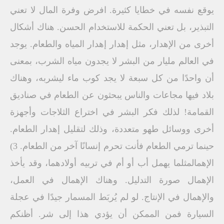
يوقع نفسه في خطايا كثيرة. افرض وفرة المال لا تعني
التبذير، بل تعني الحكمة للاستخدام الحسن. هناك أشكال
أخرى من الإهدار، مثل إهدار إهدار المياه والطعام. يوجد
في العالم مليار من البشر لا يجدون مياه الشرب، بمعنى
أن واحدًا من كل سبعة لا يجد كوب ماء ليشربه، وهناك
بلاد فيها مجاعات والناس يبحثون عن الطعام في صناديق
القمامة! لذلك فكر البشر في اختراع الثلاجات وأجهزة
أخرى ووسائل طهو متعددة، وذلك لتقليل إهدار الطعام.
حينما ترمي الطعام فأنت تحرم إنسانًا آخر من الطعام. 3)
الإهمالمثلما يهمل أب أو أم في تربيه أولادهما، وقد يأخذ
الإهمال صورة التدليل. وهناك الإهمال في العمل،
والإهمال في الإنتاج. لو لم يُربَط المسمار جيدًا في عجلة
السيارة فمن الممكن أن يؤدي هذا إلى شر. أظنكم