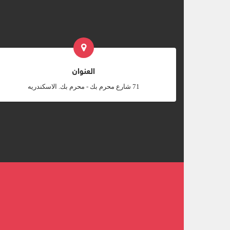
العنوان
‎71 شارع محرم بك - محرم بك. الاسكندريه