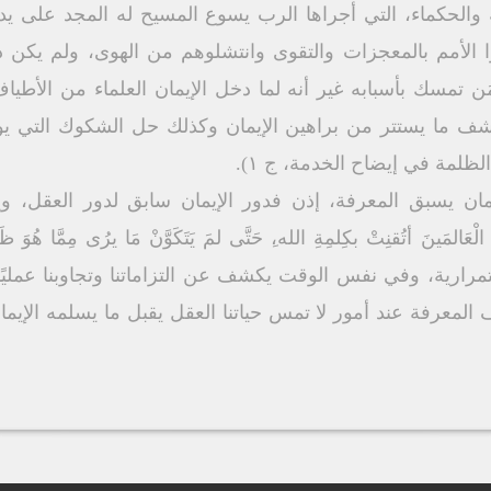
والحكماء، التي أجراھا الرب یسوع المسیح له المجد على یدي 
ا الأمم بالمعجزات والتقوى وانتشلوھم من الھوى، ولم یكن ذ
َن تمسك بأسبابه غیر أنه لما دخل الإیمان العلماء من الأطیا
 وكشف ما یستتر من براھین الإیمان وكذلك حل الشكوك التي یور
لظلمة في إیضاح الخدمة، ج ۱).
مان یسبق المعرفة، إذن فدور الإیمان سابق لدور العقل، و
تمراریة، وفي نفس الوقت یكشف عن التزاماتنا وتجاوبنا عملیًا
 المعرفة عند أمور لا تمس حیاتنا العقل یقبل ما یسلمه الإیمان