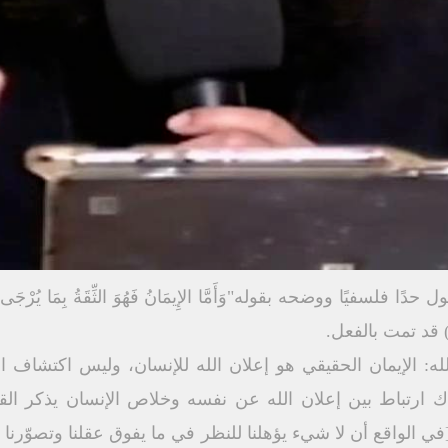
له: الإیمان الحقیقي ھو إعلان الله للإنسان، ولیس اكتشاف ا
ك ارتباط بین إعلان الله عن نفسه وخلاص الإنسان یذكر 
في الواقع أن لا شيء یؤھلنا للنظر في ما یفوق عقلنا وتصوّرنا ما 