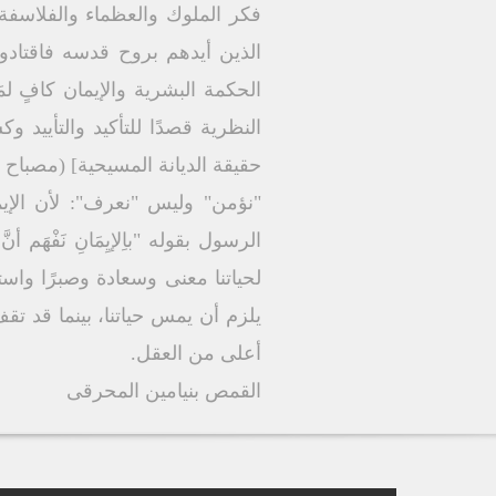
فكر الملوك والعظماء والفلاسفة 
الذین أیدھم بروح قدسه فاقتادو
الحكمة البشریة والإیمان كافٍ لم
النظریة قصدًا للتأكید والتأیید
حقیقة الدیانة المسیحیة] (مصباح ا
"نؤمن" ولیس "نعرف": لأن الإی
لحیاتنا معنى وسعادة وصبرًا واس
یلزم أن یمس حیاتنا، بینما قد تقف
أعلى من العقل.
القمص بنيامين المحرقى