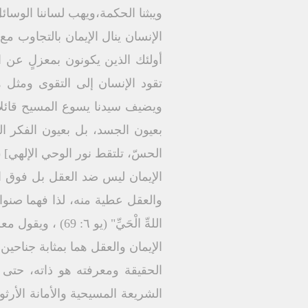
ویبثنا الحكمة،ویھب لساننا الوسائ
الإنسان ینال الإیمان بالتجاوب 
أولئك الذین یكونون بمعزلٍ عن 
بعیون الجسد، بل بعیون الفكر ا
الحسّ، تلتقط نور الوحي الإلھي] (
الإیمان لیس ضد العقل بل فوق الع
والعقل عطیة منه، لذا فھما صنوان لا ی
اللهِّ الْحَيِّ" (یو ٦: 69) ، ویقول معلمنا داود النبيّ "إِنْسَانٌ فِي كَرَامَةٍ وَلاَ یَفْھَمُ یُشْبِه الْبَھَائِمَ الَّتِي تُبَادُ" (مز ٤۹: 20).
الإیمان والعقل ھما بمثابة جناحین
الحقیقة ومعرفته ھو ذاته، حتى 
الشریعة المسیحیة والأمانة الأرثو