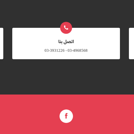
اتصل بنا
03-4968568 - 03-3931226