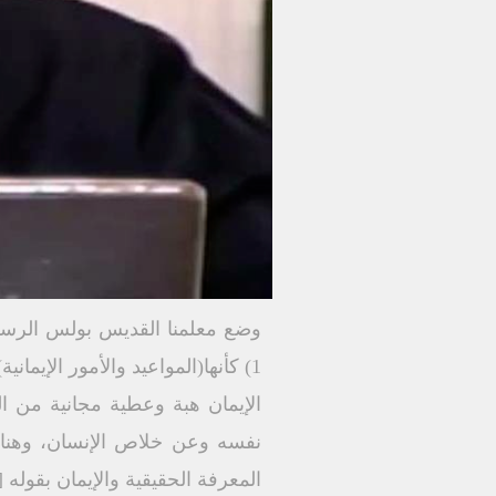
1) كأنھا(المواعید والأمور الإیمانیة) قد تمت بالفعل.
الإیمان ھبة وعطیة مجانیة من ال
نفسه وعن خلاص الإنسان، وھنا
المعرفة الحقیقیة والإیمان بقوله [