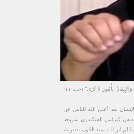
وضع معلمنا القدیس بولس الرسول حدًا فلسفیًا ووضحه بقوله"وَأَمَّا الإِیمَانُ فَھُوَ الثِّقَةُ بِمَا یُرْجَى وَالإِیقَانُ بِأُمُورٍ لاَ تُرَى" (عب ۱۱:
لإنسان لقد أعلن الله للناس عن
القدیس كیرلس السكندري شروط
لم یُنِر الله سید الكون بصیرتنا،