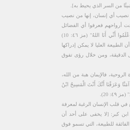
ئًا من السر الذي یحیط به].
ن نصیب أي إنسان، إنھا من نصیب
حت أرواحھم فعرفوا أي الفضائل
تقود الإنسان إلى التقوى ومثل ھذه الصفات یحثنا علیھا إله الكون قائلاً بصوت داود "كُفُّوا وَاعْلَمُوا أَنِّي أَنَا اللهُ" (مز ٤٦: 10)
طُوبَى لِلأَنْقِیَاءِ الْقَلْبِ لأَنَّھُمْ یُعَایِنُونَ اللهَّ" (مت ٥: 8) والحال أن الطبیعة العلیا لا یمكن إدراكھا
ل الدقیقة، ومن خلال رؤى تفوق
الروحیة، فالإیمان ھبة من الله،
نَا أَنَّكَ أَنْتَ الْمَسِیحُ ابْنُ
ضع في قلب الإنسان الرغبة لمعرفة
ابن كبر: [لا یخفى على أحد أن
 الفائقة للطبیعة، التي تسمو فوق