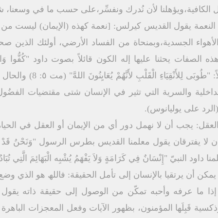
ل الكافیة،ویؤھلنا لأن نُدرك ونفسِّر،على حسب ما في وسعنا، شی
مع النعمة یقول القدیس كیرلس: [نعمة كھذه (الإیمان) لیست م
الأھواء الجسدیة،وبمنحاة من الفساد الأرضي، أولئك الذین ص
ویضیف سیدنا یسوع المسیح قائلاً: "
لداخلیة والسریة التي تثیر في الإنسان شتى مقتضیات الفضُو
الرد على یولیانوس).
قل: یجب أن لا نھمل دور أي من الإیمان أو العقل في الحیاة 
فترقان یقول معلمنا القدیس بطرس الرسول "وَنَحْنُ قَدْ آمَنَّا وَعَرَفْ
 یمكن أن یرتقیا بالإنسان إلى تأمل الحقیقة: فاﻟﻠﮫ ھو الذي و
إذا ما عرفه وأحبه تمكّن من الوصول إلى حقیقة ذاته یقول 
ذكسیة قَبِلَھا المؤمنون، بظھور الآیات وفعل المعجزات الباھرة