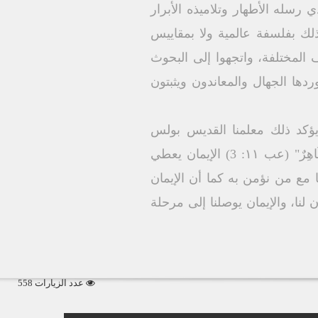
رسله الأطھار وتلامیذه الأبرار
لك بفلسفة عالمیة ولا بمقاییس
ف المختلفة، واتجھوا إلى البحوث
دھا الجھال والمعاندون ویثبتون
یؤكد ذلك معلمنا القدیس بولس
الرسول بقوله "باِلإیِمَانِ نَفْھَم أنَّ الْعَالمَینَ أتُقنِتْ بكِلمِةِ الله،ِ حَتَّى لمَ یَتَكَوَّنْ مَا یرُى مِمَّا ھُوَ ظَاھِرٌ" (عب ۱۱: 3) الإیمان یعطي
 مع من نؤمن به كما أن الإیمان
 لنا، والإیمان یوصلنا إلى مرحلة
عدد الزيارات 558