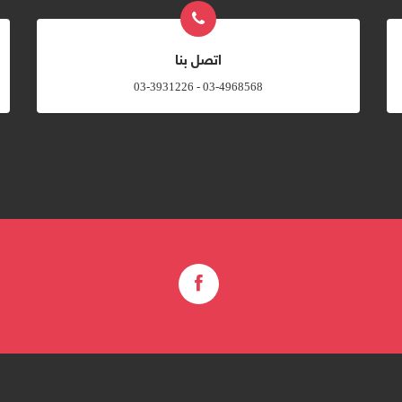
اتصل بنا
03-4968568 - 03-3931226