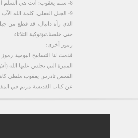
8- سلم يعقوب: أنت هي السلم الذي رآه يعقوب ثابت على الأرض، ومرتفع إلى السماء،والملائكة نازلون عليه.ثيؤتوكية الثلاثاء
9- الجبل العقلي: كلمة الله الآ
الذي رآه دانيال، قد قطع من جبل
حتى خلصنا.ثيؤتوكية الثلاثاء
رموز أخرى:
قدمت لنا التسابيح اليومية رمو
المنيرة التي يجلس عليها الله (أش 19)، أورشليم الجديدة إلخ
القمص تادرس يعقوب ملطى كاه
عن كتاب القديسة مريم في المف