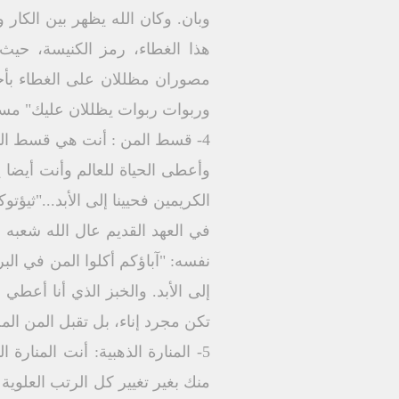
وبان. وكان الله يظهر بين الكا
هذا الغطاء، رمز الكنيسة، حي
مصوران مظللان على الغطاء بأج
وربوات ربوات يظللان عليك" مسبح
4- قسط المن : أنت هي قسط الذهب النقي،المن الخفي في داخله،خبز الحياة الذي نزل إلينا من السماء،
وأعطى الحياة للعالم وأنت أيضا
الكريمين فحيينا إلى الأبد..."ثيؤتوك
في العهد القديم عال الله شعبه ب
نفسه: "آباؤكم أكلوا المن في البر
تكن مجرد إناء، بل تقبل المن ال
5- المنارة الذهبية: أنت المنار
منك بغير تغيير كل الرتب العلوية 