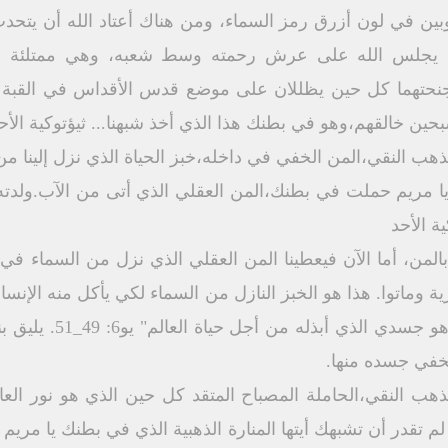
ر وبين في لون أزرق رمز السماء، ومن هناك أعتاد الله أن يت
ث يجلس الله على عرش رحمته وسط شعبه، وهي ممتلئة بالخ
نحتهما كل حين يظللان على موضع قدس الأقداس في القبة الث
ين خالقهم،وهو في بطنك هذا الذي أخذ شبهنا... ثيؤتوكية الأح
 يا مريم حملت في بطنك،المن العقلي الذي أتى من الآب.ولدت
ية الأحد
المن، أما الآن فيعطينا المن العقلي الذي نزل من السماء في
ية وماتوا. هذا هو الخبز النازل من السماء لكي يأكل منه الإنسا
إلى الأبد. والخبز الذي 
مخفي جسده منها.
ة الذهب النقي،الحاملة المصباح المتقد كل حين الذي هو نور الع
لم تقدر أن تشبهك أيتها المنارة الذهبية الذي في بطنك يا مريم