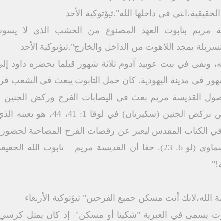
الحقيقية،التي في داخلها الله".ثيؤتوكية الأحد
يسة مريم بتابوت العهد المصنوع من الخشب الذي لا ي
تسربلة بمجد اللاهوت من الداخل والخارج".ثيؤتوكية الأحد
شهور في مدينة اليهودية. كان حمل التابوت يبعث في الشعب فر
15: 29)، وهكذا وصول القديسة مريم بعث في اليصابات الفرح وركض الج
مبتهجا. والعجيب أن الفعل الخاص بركض
ملاخي 4: 2) والخاص بالفرح السماوي (لو 6: 23). حقا أن القديسة مريم
!"
ة الله،لانك أنت مسكن جميع الفرحين" ثيؤتوكية الأربعاء
ابوت يسمى في العبرية "شكينا أو مسكن"، إذ كان يمثل كرسي 