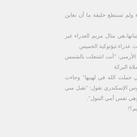
ولم تستطع خليقة ما أن تعاين
صانها،هي مثال مريم العذراء غير
يت عذراء.ثيؤتوكية الخميس
ة بجمال (حز3: 1- 3) كما جاء في الطقس الأرمني: "أنت اشتعلت بالشمس
اة البركة
 حملت الله في لهيبها" وجاءت
يوس الإسكندري تقول: "تقبل مني
 وهي نفس أمي البتول".