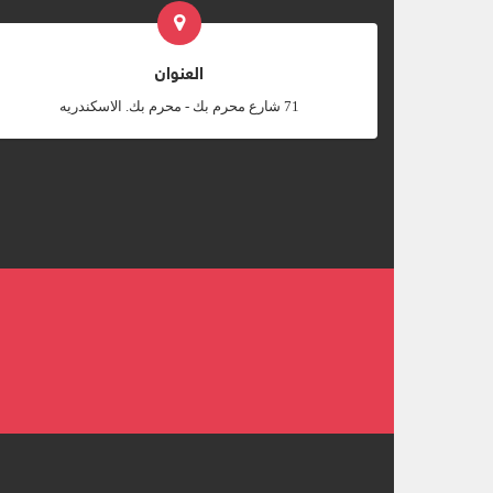
العنوان
‎71 شارع محرم بك - محرم بك. الاسكندريه