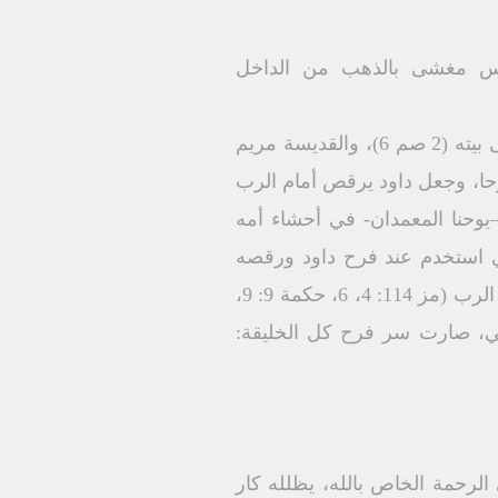
سوس مغشى بالذهب من الداخل
تابوت العهد الذي يمثل حضرة الله، وبقى في بيت عوبيد آدوم ثلاثة شهور قبلما يحضره داود إلى بيته (2 صم 6)، والقديسة مريم
حا، وجعل داود يرقص أمام الرب
نين –يوحنا المعمدان- في أحشاء أمه
 الجنين (سكيرتان) في لوقا 1: 41، 44، هو بعينه الذي استخدم عند فرح داود ورقصه
أمام التابوت، وهو عادة يستخدم في الكتاب المقدس ليعبر عن رقصات الفرح المصاحبة لحضور الرب (مز 114: 4، 6، حكمة 9: 9،
 _ تابوت الله الحقيقي، صارت سر فرح كل الخليقة:
الرحمة الخاص بالله، يظلله كار