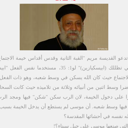
حد تدعو القديسة مريم "القبة الثانية وقدس أقداس خيمة الاجتما
يقول الملاك جبرائيل: "قوة العلي تظللك (ابيسكيازين)" 
لاجتماع حيث كان الله يسكن في وسط شعبه، وهو ذات الفعل
را وسط اثنين من أنبيائه وثلاثة من تلاميذه حيث كانت السحا
 قادرا على دخول الخيمة، لان الرب سكن "شكن" فيها ومجد الر
 فيها وسط شعبه. أن موسى لم يستطع أن يدخل الخيمة بسبب م
له نفسه في أحشائها المقدسة؟
 التي صنعها موسى على جبل سيناء؟!