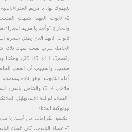
شبهوك بها، يا مريم العذراء،القبة 
2- تابوت العهد: شبهت القد
والخارج."وأنت يا مريم العذراء،م
الحاملة للرب نفسه بقيت ثلاثة 
(2صم6، 1 آي 
"السلام لوالدة الإله،تهليل الملائكة
ثيؤتوكية الثلاثاء
"تكلموا بكرامات من أجلك يا مدين
3- غطاء التابوت: كان غطاء الت