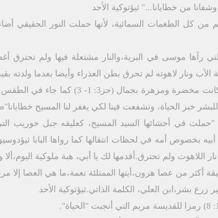
شفانا من خطايانا..." ثيؤتوكية الأحد
من كل الطغمات السمائية، لأنها حملت النور الحقيقي أضاء 
قة التي رآها موسى في البرية،والنار مشتعلة فيها ولم تحترق أغ
 الآب ونار لاهوته لم تحرق بطن العذراء وأيضا بعدما ولدته بق
العليقة ليس فقط لم تحترق بل كانت مخضرة ومزهر
بشر خبز الحياة، وتشفعت فينا لكي يغفر لنا المسيح خطايانا"صل
 "حملت في أحشائها السيد المسيح، كعليقه جبل حوريب التي
بيه بخصوص أمه في لحظات انتقالها كما رواها البابا ثيؤدوس
نار اللاهوت ولم تحترق.أقدمها لك يا أبي، هبة ملوكية اليوم،ألا
ير زرع بشر،ابن العلي، الكلمة الذاتي.ثيؤتوكية الأحد