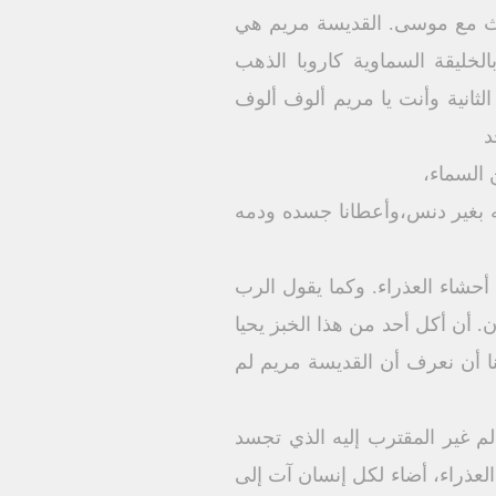
حدث مع موسى. القديسة مريم هي
ليقة السماوية كاروبا الذهب
انية وأنت يا مريم ألوف ألوف
د
ه بغير دنس،وأعطانا جسده ودمه
 أحشاء العذراء. وكما يقول الرب
ن. أن أكل أحد من هذا الخبز يحيا
أنا أعطي هو جسدي الذي أبذله من أجل حياة العالم" يو6: 49_51. يليق بنا أن نعرف أن القديسة مريم لم
الم غير المقترب إليه الذي تجسد
 العذراء، أضاء لكل إنسان آت إلى