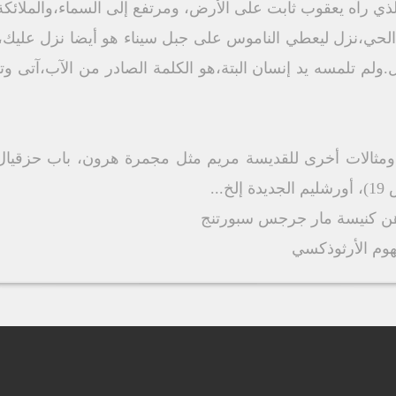
ب الحي،نزل ليعطي الناموس على جبل سيناء هو أيضا نزل عليك، 
.ولم تلمسه يد إنسان البتة،هو الكلمة الصادر من الآب،آتى و
ز ومثالات أخرى للقديسة مريم مثل مجمرة هرون، باب حزقيال، 
...
ن كنيسة مار جرجس سبورتنج
هوم الأرثوذكسي