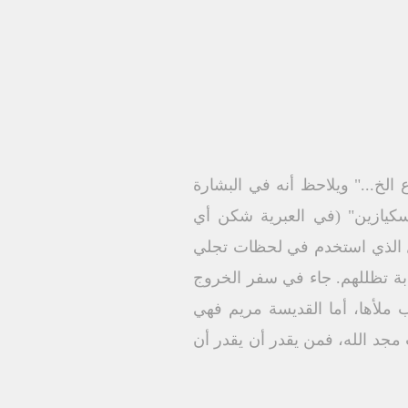
ع الخ..." ويلاحظ أنه في البشارة
لو1: 35، مستخدما نفس الفعل "ابيسكيازين" (في العبرية شكن أي
 الذي استخدم في لحظات تجلي
بة تظللهم. جاء في سفر الخروج
ب ملأها، أما القديسة مريم فهي
جد الله، فمن يقدر أن يقدر أن