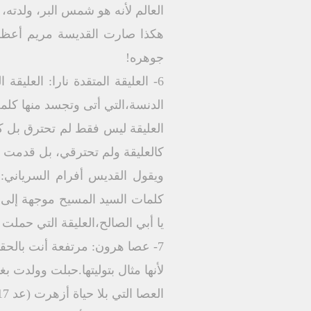
العالم لأنه هو شمس البر، ولدته، و
هكذا صارت القديسة مريم أعظم 
جوهره!
6- العليقة المتقدة نارا: العلي
الدنسة،التي أتى وتجسد منها كلمة
كالعليقة ولم تحترقي، بل قدمت لل
ويقول القديس أفرام السرياني:
كلمات السيد المسيح موجهة إلى أ
يا أبي الصالح،العليقة التي حملت 
7- عصا هرون: مرتفعة أنت بالحقيقة أكثر من عصا هرون،أيتها الممتلئة نعمة،ما هي العصا إلا مريم؟!
لأنها مثال بتوليتها.حبلت وولدت بغ
العصا التي بلا حياة أزهرت (عد 17: 8) رمزا للقديسة مريم التي أنجبت "الحياة".