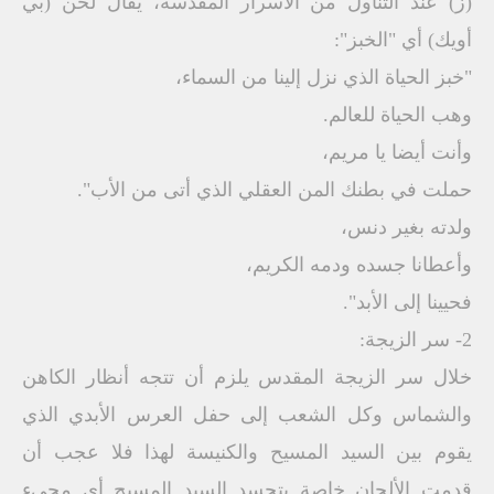
(ز) عند التناول من الأسرار المقدسة، يقال لحن (بي
أويك) أي "الخبز":
"خبز الحياة الذي نزل إلينا من السماء،
وهب الحياة للعالم.
وأنت أيضا يا مريم،
حملت في بطنك المن العقلي الذي أتى من الأب".
ولدته بغير دنس،
وأعطانا جسده ودمه الكريم،
فحيينا إلى الأبد".
2- سر الزيجة:
خلال سر الزيجة المقدس يلزم أن تتجه أنظار الكاهن
والشماس وكل الشعب إلى حفل العرس الأبدي الذي
يقوم بين السيد المسيح والكنيسة لهذا فلا عجب أن
قدمت الألحان خاصة بتجسد السيد المسيح أي مجيء