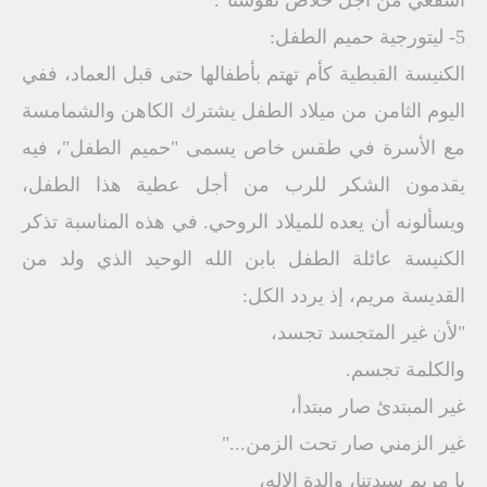
اشفعي من أجل خلاص نفوسنا".
5- ليتورجية حميم الطفل:
الكنيسة القبطية كأم تهتم بأطفالها حتى قبل العماد، ففي
اليوم الثامن من ميلاد الطفل يشترك الكاهن والشمامسة
مع الأسرة في طقس خاص يسمى "حميم الطفل"، فيه
يقدمون الشكر للرب من أجل عطية هذا الطفل،
ويسألونه أن يعده للميلاد الروحي. في هذه المناسبة تذكر
الكنيسة عائلة الطفل بابن الله الوحيد الذي ولد من
القديسة مريم، إذ يردد الكل:
"لأن غير المتجسد تجسد،
والكلمة تجسم.
غير المبتدئ صار مبتدأ،
غير الزمني صار تحت الزمن..."
يا مريم سيدتنا، والدة الإله،