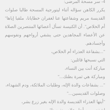
4- سر مسحة المرضى:
يكرر الكاهن سؤاله أثناء ليتورجية المسحة طالبا صلوات
القديسة مريم وشفاعتها عنا لغفران خطايانا، ملقبا إياها"
أم الخلاص". أن الكنيسة تسأل أعضائها المنتصرين الصلاة
عن الأعضاء المجاهدين حتى يشفي أرواحهم ونفوسهم
وأجسادهم.
"...بشفاعة العذراء أم الخلاص،
التي نسبحها قائلين:
مباركة أنت بين النساء،
ومباركة هي ثمرة بطنك..."
"... بشفاعات والدة الإله، وطلبات الملائكة، ودم الشهداء،
وصلوات القديسين..."
"أيتها العذراء القديسة والدة الإله بغير زرع بشر،