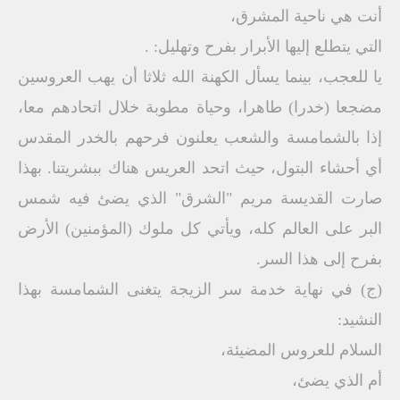
أنت هي ناحية المشرق،
التي يتطلع إليها الأبرار بفرح وتهليل: .
يا للعجب، بينما يسأل الكهنة الله ثلاثا أن يهب العروسين
مضجعا (خدرا) طاهرا، وحياة مطوبة خلال اتحادهم معا،
إذا بالشمامسة والشعب يعلنون فرحهم بالخدر المقدس
أي أحشاء البتول، حيث اتحد العريس هناك ببشريتنا. بهذا
صارت القديسة مريم "الشرق" الذي يضئ فيه شمس
البر على العالم كله، ويأتي كل ملوك (المؤمنين) الأرض
بفرح إلى هذا السر.
(ج) في نهاية خدمة سر الزيجة يتغنى الشمامسة بهذا
النشيد:
السلام للعروس المضيئة،
أم الذي يضئ،