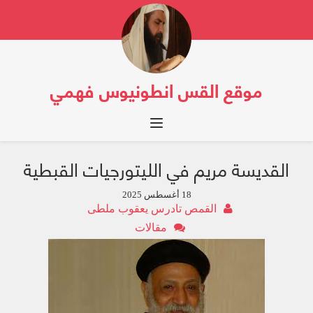
موقع القس انطونيوس فهمي
Toggle navigation
القديسة مريم في الليتورجيات القبطية
18 أغسطس 2025
القمص تادرس يعقوب ملطى
مقالات