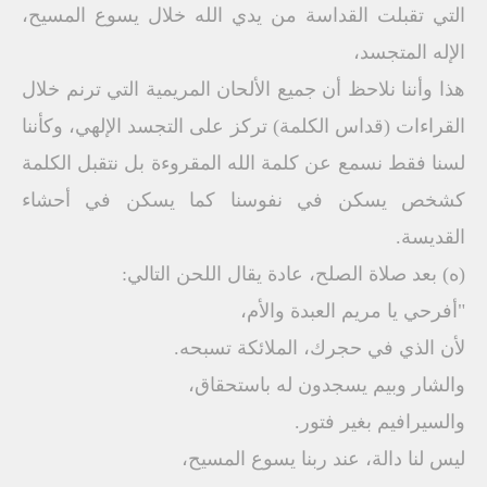
التي تقبلت القداسة من يدي الله خلال يسوع المسيح،
الإله المتجسد،
هذا وأننا نلاحظ أن جميع الألحان المريمية التي ترنم خلال
القراءات (قداس الكلمة) تركز على التجسد الإلهي، وكأننا
لسنا فقط نسمع عن كلمة الله المقروءة بل نتقبل الكلمة
كشخص يسكن في نفوسنا كما يسكن في أحشاء
القديسة.
(ه) بعد صلاة الصلح، عادة يقال اللحن التالي:
"أفرحي يا مريم العبدة والأم،
لأن الذي في حجرك، الملائكة تسبحه.
والشار وبيم يسجدون له باستحقاق،
والسيرافيم بغير فتور.
ليس لنا دالة، عند ربنا يسوع المسيح،