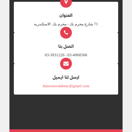
العنوان
‎71 شارع محرم بك - محرم بك. الاسكندريه
اتصل بنا
03-4968568 - 03-3931226
ارسل لنا ايميل
frantoniosfahmy@gmail.com