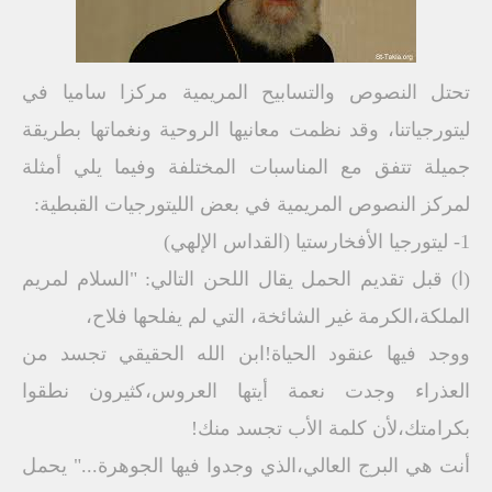
تحتل النصوص والتسابيح المريمية مركزا ساميا في
ليتورجياتنا، وقد نظمت معانيها الروحية ونغماتها بطريقة
جميلة تتفق مع المناسبات المختلفة وفيما يلي أمثلة
لمركز النصوص المريمية في بعض الليتورجيات القبطية:
1- ليتورجيا الأفخارستيا (القداس الإلهي)
(ا) قبل تقديم الحمل يقال اللحن التالي: "السلام لمريم
الملكة،الكرمة غير الشائخة، التي لم يفلحها فلاح،
ووجد فيها عنقود الحياة!ابن الله الحقيقي تجسد من
العذراء وجدت نعمة أيتها العروس،كثيرون نطقوا
بكرامتك،لأن كلمة الأب تجسد منك!
أنت هي البرج العالي،الذي وجدوا فيها الجوهرة..." يحمل