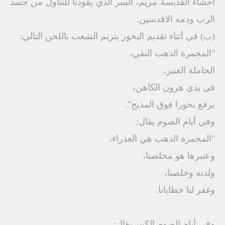
أحشاء القديسة مريم، السر الذي يقودنا للتناول من جسد
الرب ودمه الاقدسين.
(ب) في أثناء تقديم البخور يترنم الشعب باللحن التالي:
"المجمرة الذهب النقي،
الحاملة العنبر،
في يدي هرون الكاهن،
يرفع بخورا فوق المذبح".
وفي أيام الصوم يقال:
"المجمرة الذهب هي العذراء،
وعنبرها هو مخلصنا،
ولدته وخلصنا،
وغفر لنا خطايانا.
وفي أيام الصوم الكبير يقال: