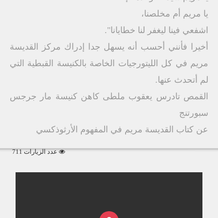
يا مريم أم مخلصنا،
اشفعي فينا ليغفر لنا خطايانا".
أخيرا فأنني أحسب أنه يسهل جدا إدراك مركز القديسة
مريم في كل الليتورجيات الخاصة بالكنيسة القبطية التي
لم أتحدث عنها.
القمص تادرس يعقوب ملطى كاهن كنيسة مار جرجس
سبورتنج
عن كتاب القديسة مريم في المفهوم الأرثوذكسي
عدد الزيارات 711