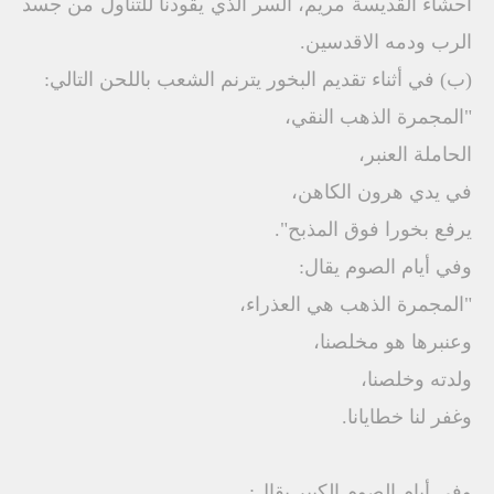
أحشاء القديسة مريم، السر الذي يقودنا للتناول من جسد
الرب ودمه الاقدسين.
(ب) في أثناء تقديم البخور يترنم الشعب باللحن التالي:
"المجمرة الذهب النقي،
الحاملة العنبر،
في يدي هرون الكاهن،
يرفع بخورا فوق المذبح".
وفي أيام الصوم يقال:
"المجمرة الذهب هي العذراء،
وعنبرها هو مخلصنا،
ولدته وخلصنا،
وغفر لنا خطايانا.
وفي أيام الصوم الكبير يقال: