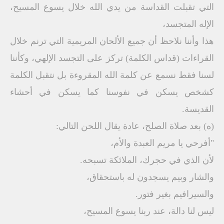
التي تقبلت القداسة من يدي الله خلال يسوع المسيح،
الإله المتجسد،
هذا وأننا نلاحظ أن جميع الألحان المريمية التي ترنم خلال
القراءات (قداس الكلمة) تركز على التجسد الإلهي، وكأننا
لسنا فقط نسمع عن كلمة الله المقروءة بل نتقبل الكلمة
كشخص يسكن في نفوسنا كما يسكن في أحشاء
القديسة.
(ه) بعد صلاة الصلح، عادة يقال اللحن التالي:
"أفرحي يا مريم العبدة والأم،
لأن الذي في حجرك، الملائكة تسبحه.
والشار وبيم يسجدون له باستحقاق،
والسيرافيم بغير فتور.
ليس لنا دالة، عند ربنا يسوع المسيح،