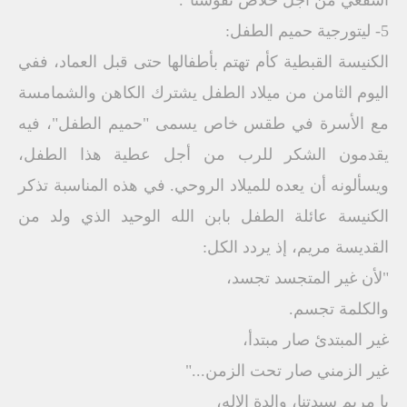
اشفعي من أجل خلاص نفوسنا".
5- ليتورجية حميم الطفل:
الكنيسة القبطية كأم تهتم بأطفالها حتى قبل العماد، ففي
اليوم الثامن من ميلاد الطفل يشترك الكاهن والشمامسة
مع الأسرة في طقس خاص يسمى "حميم الطفل"، فيه
يقدمون الشكر للرب من أجل عطية هذا الطفل،
ويسألونه أن يعده للميلاد الروحي. في هذه المناسبة تذكر
الكنيسة عائلة الطفل بابن الله الوحيد الذي ولد من
القديسة مريم، إذ يردد الكل:
"لأن غير المتجسد تجسد،
والكلمة تجسم.
غير المبتدئ صار مبتدأ،
غير الزمني صار تحت الزمن..."
يا مريم سيدتنا، والدة الإله،