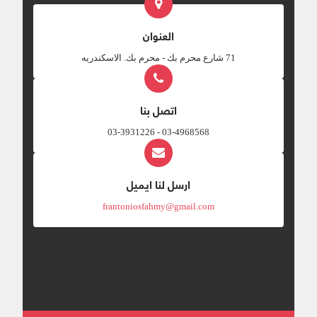
العنوان
‎71 شارع محرم بك - محرم بك. الاسكندريه
اتصل بنا
03-4968568 - 03-3931226
ارسل لنا ايميل
frantoniosfahmy@gmail.com