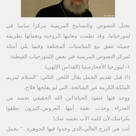
تحتل النصوص والتسابيح المريمية مركزا ساميا في
ليتورجياتنا، وقد نظمت معانيها الروحية ونغماتها بطريقة
جميلة تتفق مع المناسبات المختلفة وفيما يلي أمثلة
لمركز النصوص المريمية في بعض الليتورجيات القبطية:
1- ليتورجيا الأفخارستيا (القداس الإلهي)
(ا) قبل تقديم الحمل يقال اللحن التالي: "السلام لمريم
الملكة،الكرمة غير الشائخة، التي لم يفلحها فلاح،
ووجد فيها عنقود الحياة!ابن الله الحقيقي تجسد من
العذراء وجدت نعمة أيتها العروس،كثيرون نطقوا
بكرامتك،لأن كلمة الأب تجسد منك!
أنت هي البرج العالي،الذي وجدوا فيها الجوهرة..." يحمل