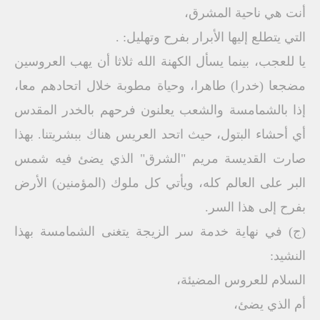
أنت هي ناحية المشرق،
التي يتطلع إليها الأبرار بفرح وتهليل: .
يا للعجب، بينما يسأل الكهنة الله ثلاثا أن يهب العروسين
مضجعا (خدرا) طاهرا، وحياة مطوبة خلال اتحادهم معا،
إذا بالشمامسة والشعب يعلنون فرحهم بالخدر المقدس
أي أحشاء البتول، حيث اتحد العريس هناك ببشريتنا. بهذا
صارت القديسة مريم "الشرق" الذي يضئ فيه شمس
البر على العالم كله، ويأتي كل ملوك (المؤمنين) الأرض
بفرح إلى هذا السر.
(ج) في نهاية خدمة سر الزيجة يتغنى الشمامسة بهذا
النشيد:
السلام للعروس المضيئة،
أم الذي يضئ،