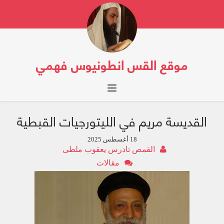
موقع القس انطونيوس فهمي
Toggle navigation
القديسة مريم في الليتورجيات القبطية
18 أغسطس 2025
القمص تادرس يعقوب ملطى
مقالات