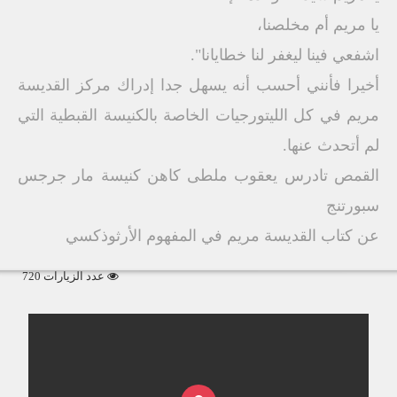
يا مريم أم مخلصنا،
اشفعي فينا ليغفر لنا خطايانا".
أخيرا فأنني أحسب أنه يسهل جدا إدراك مركز القديسة
مريم في كل الليتورجيات الخاصة بالكنيسة القبطية التي
لم أتحدث عنها.
القمص تادرس يعقوب ملطى كاهن كنيسة مار جرجس
سبورتنج
عن كتاب القديسة مريم في المفهوم الأرثوذكسي
عدد الزيارات 720