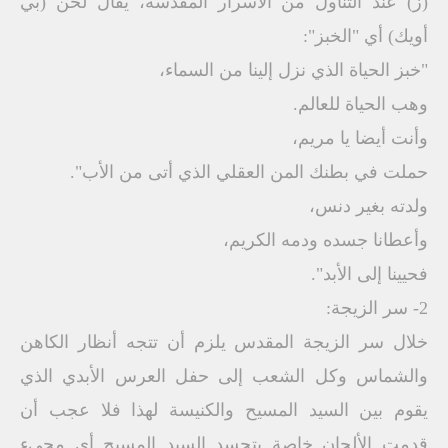
(ز) عند التناول من الأسرار المقدسة، يقال لحن (بي
أويك) أي "الخبز":
"خبز الحياة الذي نزل إلينا من السماء،
وهب الحياة للعالم.
وأنت أيضا يا مريم،
حملت في بطنك المن العقلي الذي أتى من الأب".
ولدته بغير دنس،
وأعطانا جسده ودمه الكريم،
فحيينا إلى الأبد".
2- سر الزيجة:
خلال سر الزيجة المقدس يلزم أن تتجه أنظار الكاهن
والشماس وكل الشعب إلى حفل العرس الأبدي الذي
يقوم بين السيد المسيح والكنيسة لهذا فلا عجب أن
قدمت الألحان خاصة بتجسد السيد المسيح أي مجيء