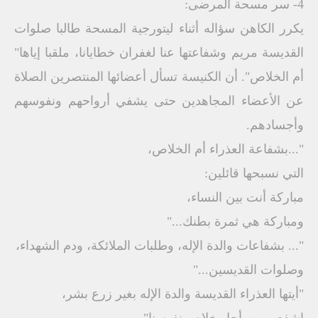
4- سر مسحة المرضى:
يكرر الكاهن سؤاله أثناء ليتورجية المسحة طالبا صلوات
القديسة مريم وشفاعتها عنا لغفران خطايانا، ملقبا إياها"
أم الخلاص". أن الكنيسة تسأل أعضائها المنتصرين الصلاة
عن الأعضاء المجاهدين حتى يشفي أرواحهم ونفوسهم
وأجسادهم.
"...بشفاعة العذراء أم الخلاص،
التي نسبحها قائلين:
مباركة أنت بين النساء،
ومباركة هي ثمرة بطنك..."
"... بشفاعات والدة الإله، وطلبات الملائكة، ودم الشهداء،
وصلوات القديسين..."
"أيتها العذراء القديسة والدة الإله بغير زرع بشر،