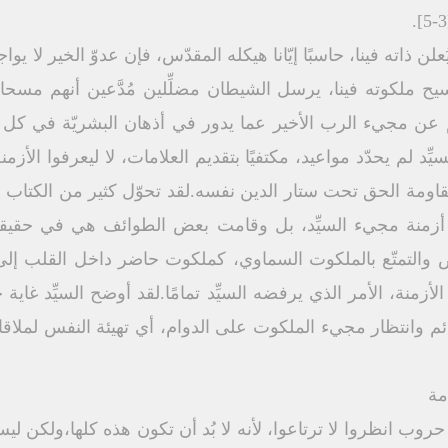
لن ذاته فينا، حاسبًا إيّانا هيكله المقدّس، فإن عدوّ الخير لا يو
مسيح ملكوته فينا، يرسل الشيطان مضلِّلين مُدَّعين أنهم مس
الهم عن مجيء الرب الأخير عما يدور في أذهان البشريّة في ك
ِّد لم يحدّد مواعيد، مكتفيًا بتقديم العلامات، لا ليعرفوا الأز
اومة الحق تحت ستار الدين نفسه.لقد تحوّل كثير من الكتاب ال
 أزمنة مجيء السيِّد، بل وقامت بعض الطوائف هي في حقيقت
ص والتمتّع بالملكوت السماوي، كملكوت حاضر داخل القلب إلى
أزمنة، الأمر الذي يرفضه السيِّد تمامًا.لقد أوضح السيِّد غاي
دائم وانتظار مجيء الملكوت على الدوام، أي تهيئة النفس لملا
انظروا لا ترتاعوا، لأنه لا بُد أن تكون هذه كلها،ولكن ليس ال