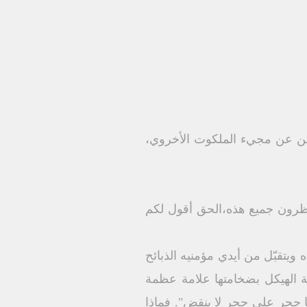
أعلن عن مجيء الملكوت الأخروي،
نظرون جميع هذه،الحق أقول لكم
 ويتقبّل من أيدي مؤمنيه الذبائح
نية الهيكل بضخامتها علامة عظمة
 ههنا حجر على حجر لا ينقض". فماذا