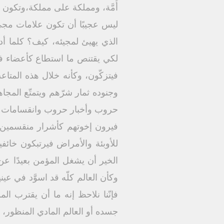
أُمَّة، ومملكة على مملكة،وتكون مج
ليس عجيبًا أن تكون علامات مجيء 
الذي يهيئ لمجيئه، كيف؟ كلما أ
لكي يقتنص ما استطاع كأعضاء في 
فيتزكّون، وكأنه خلال هذه المتا
وجنوده ثمار شرّهم ويتمتّع المجاهد
حروب وأخبار حروب وانقسامات على
فيرون إخوتهم كأشرار منقسمين 
للأوبئة والأمراض فيرتبكون خائفي
الخير أن يشغل المؤمن بعيدًا عن 
وكأن العالم كلّه قد اسوَّد في عي
فإنّنا نلاحظ إنه ما أن يقترب 
جسده أو العالم المادي المنظور،