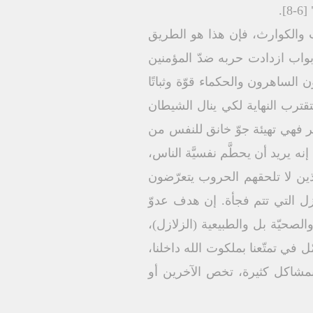
.
اب والكوارث، فإن هذا هو الطريق
واب ازدادت حربه ضدّ المؤمنين
لساهرون والحكماء قوّة وثباتًا
قترب النهاية لكي ينال الشيطان
لخير فهي تهيئة جوّ خانق للنفس من
يريد أن يحطَّم نفسيَّة الناس،
ن لا تلحقهم الحروب يتعرّضون
ازل التي تتم فجأة. إن هدف عدوّ
لصحيّة بل والطبيعية (الزلازل)،
 في تمتّعنا بملكوت الله داخلنا،
بمشاكل كثيرة، تخص الآخرين أو