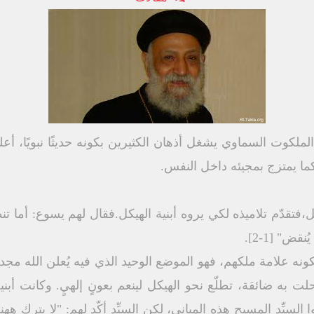
ملكوت السماوي يشغل أذهان الكثيرين بكونه حديثًا نبويًا، 
ما يمتزج بمجيئه داخل النفس.
تقدّم تلاميذه لكي يروه أبنية الهيكل.فقال لهم يسوع: أما ت
ض" [1-2].
كونه علامة ملكهم، فهو الموضع الوحيد الذي فيه يُعلن الله مجده
حلت به ضائقة، تطلّع نحو الهيكل لينعم بعونٍ إلهيٍ. وكانت أب
ُوا السيِّد المسيح هذه المباني، لكن السيِّد أكّد لهم: "لا يترك