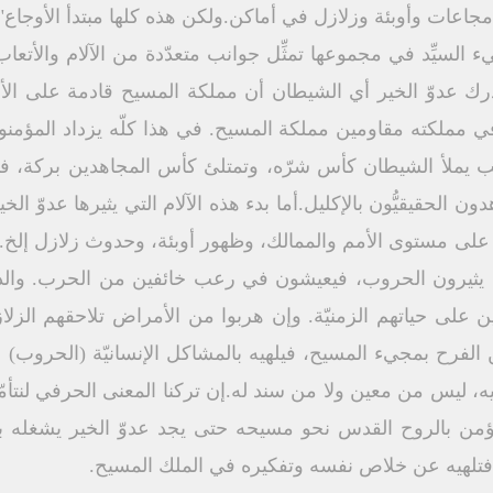
اعات وأوبئة وزلازل في أماكن.ولكن هذه كلها مبتدأ الأوجاع" [6-8]
السيِّد في مجموعها تمثِّل جوانب متعدّدة من الآلام والأتع
درك عدوّ الخير أي الشيطان أن مملكة المسيح قادمة على الأب
مملكته مقاومين مملكة المسيح. في هذا كلّه يزداد المؤمنون ا
عب يملأ الشيطان كأس شرّه، وتمتلئ كأس المجاهدين بركة، فت
ون الحقيقيُّون بالإكليل.أما بدء هذه الآلام التي يثيرها عدوّ ا
 مستوى الأمم والممالك، وظهور أوبئة، وحدوث زلازل إلخ. إنه 
يثيرون الحروب، فيعيشون في رعب خائفين من الحرب. والذي
ن على حياتهم الزمنيّة. وإن هربوا من الأمراض تلاحقهم الزل
الفرح بمجيء المسيح، فيلهيه بالمشاكل الإنسانيّة (الحروب) وا
نيه، ليس من معين ولا من سند له.إن تركنا المعنى الحرفي لنتأمّل
المؤمن بالروح القدس نحو مسيحه حتى يجد عدوّ الخير يشغله 
 فتلهيه عن خلاص نفسه وتفكيره في الملك المسيح.