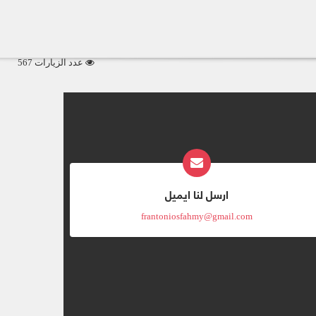
عدد الزيارات 567
ارسل لنا ايميل
frantoniosfahmy@gmail.com