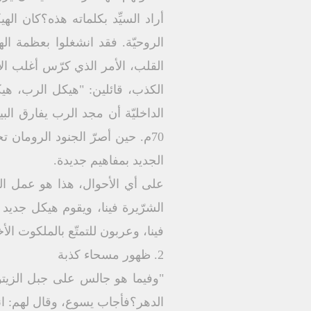
أراد السيِّد بكلماته هذه؟كان ال
الروحيّة. فقد انشغلوا بعظمة اله
القلب، الأمر الذي كرّس أغلب الأن
70م. حين أصرّ الجنود الرومان 
الجديد بمفاهيم جديدة.
على أي الأحوال، هذا هو عمل ال
الشرّيرة فينا، ويقوم هيكل جديد
فينا، وعربون للتمتّع بالملكوت ا
2. ظهور مسحاء كذبة
"وفيما هو جالس على جبل الزيتون
الدهر؟فأجاب يسوع، وقال لهم: انظ