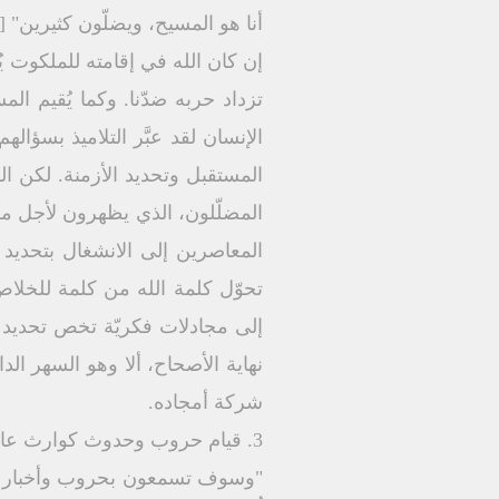
أنا هو المسيح، ويضلّون كثيرين" [3-5].
إن كان الله في إقامته للملكوت يُع
تزداد حربه ضدّنا. وكما يُقيم ال
الإنسان لقد عبَّر التلاميذ بسؤ
المستقبل وتحديد الأزمنة. لكن السي
المضلّلون، الذي يظهرون لأجل مق
المعاصرين إلى الانشغال بتحديد
تحوّل كلمة الله من كلمة للخلا
إلى مجادلات فكريّة تخص تحديد ال
نهاية الأصحاح، ألا وهو السهر ال
شركة أمجاده.
3. قيام حروب وحدوث كوارث عامة
"وسوف تسمعون بحروب وأخبار حروب 