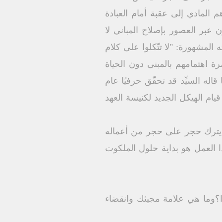
م المادي إلى عقبة أمام العبادة
ن عبر العصور بإصلاح المباني لا
 المشهورة: "لا تتّكلوا على كلام
يال النبي يُعلن لهم ثمرة اهتمامهم بالمبنى دون الحياة
 مجد الرب يفارق البيت (حز 10: 18-19)، بل ويفارق المدينة كلها (حز 11: 22-23).ما قاله السيِّد قد تحقّق حرفيًا عام
يام الهيكل الجديد لكنيسة العهد
ا يترك حجر على حجر من أعماله
ا العمل هو بداية حلول الملكوت
ذا؟وما هي علامة مجيئك وانقضاء