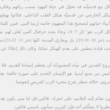
هيكل مع قدسيَّته قد تحوّل في حياة اليهود بسبب ريائهم وفكره
يكل الخارجي عن قدسيَّة هيكل القلب الداخلي، فكانوا يهتمّو
بياء حياتهم لتصحيح هذا المفهوم خاصة إرميا النبي. فمن كلماته
الكذب، قائلين: "هيكل الرب، هيكل الرب هو" (إر 7: 4). وجاء بعده حزق
الداخليّة أن
تحت قيادة تيطس على هدم الهيكل تمامًا، وكان ذلك إعلانًا عن ق
روح القدس في مياه المعموديّة أن يحطم إنساننا القديم، فل
 ليس من صنع أيدينا، هو الإنسان الجديد على صورة خالقنا. هذ
لأخروي، خلاله ننتظر بفرح مجيء الرب كعريسٍ لنفوسنا.
 تقدّم إليه التلاميذ على انفراد، قائلين:قل لنا متى يكون ه
روا لا يضلّكم أحد.فإن كثيرين سيأتون باسمي قائلين: