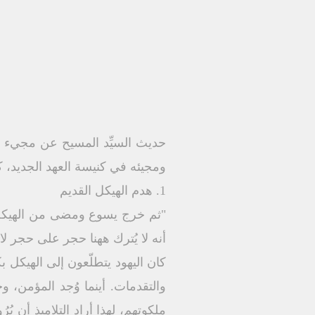
حديث السيِّد المسيح عن مجيء ال
ومجيئه في كنيسة العهد الجديد، ك
1. هدم الهيكل القديم
"ثم خرج يسوع ومضى من الهيكل،ف
أنه لا يُترك ههنا حجر على حجر لا يُنق
كان اليهود يتطلّعون إلى الهيكل ب
والتقدمات. أينما وُجد المؤمن، و
ملكوتهم، لهذا أراد التلاميذ أن يُر