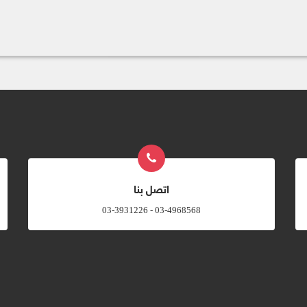
اتصل بنا
03-4968568 - 03-3931226