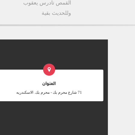
القمص تادرس يعقوب
وللحديث بقية
العنوان
‎71 شارع محرم بك - محرم بك. الاسكندريه