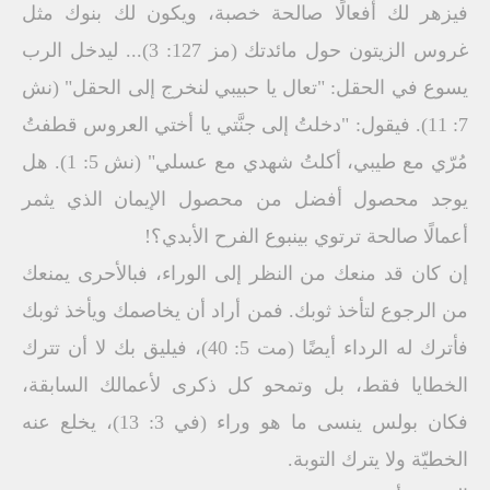
فيزهر لك أفعالًا صالحة خصبة، ويكون لك بنوك مثل
غروس الزيتون حول مائدتك (مز 127: 3)... ليدخل الرب
يسوع في الحقل: "تعال يا حبيبي لنخرج إلى الحقل" (نش
7: 11). فيقول: "دخلتُ إلى جنَّتي يا أختي العروس قطفتُ
مُرّي مع طيبي، أكلتُ شهدي مع عسلي" (نش 5: 1). هل
يوجد محصول أفضل من محصول الإيمان الذي يثمر
أعمالًا صالحة ترتوي بينبوع الفرح الأبدي؟!
إن كان قد منعك من النظر إلى الوراء، فبالأحرى يمنعك
من الرجوع لتأخذ ثوبك. فمن أراد أن يخاصمك ويأخذ ثوبك
فأترك له الرداء أيضًا (مت 5: 40)، فيليق بك لا أن تترك
الخطايا فقط، بل وتمحو كل ذكرى لأعمالك السابقة،
فكان بولس ينسى ما هو وراء (في 3: 13)، يخلع عنه
الخطيّة ولا يترك التوبة.