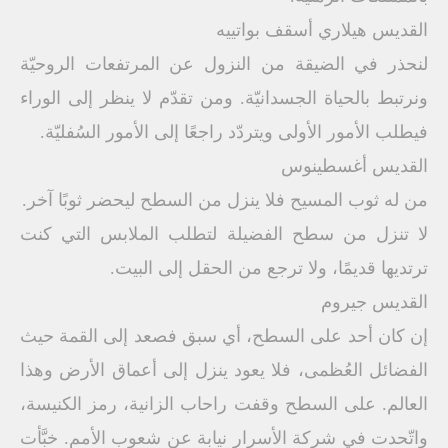
القديس هيلاري أسقف بواتييه
لنحذر في الضيقة من النزول عن المرتفعات الروحيّة
ونرتبط بالحياة الجسدانيّة. ومن تقدّم لا ينظر إلى الوراء
فيطلب الأمور الأولى ويتردّد راجعًا إلى الأمور السُفليّة.
القديس أغسطينوس
من له ثوب المسيح فلا ينزل من السطح ليحضر ثوبًا آخر.
لا تنزل من سطح الفضيلة لتطلب الملابس التي كنت
ترتديها قديمًا، ولا ترجع من الحقل إلى البيت.
القديس جيروم
إن كان أحد على السطح، أي سبق فصعد إلى القمة حيث
الفضائل العُظمى، فلا يعود ينزل إلى أعماق الأرض وهذا
العالم. على السطح وقفت راحاب الزانية، رمز الكنيسة،
واتّحدت في شركة الأسرار نيابة عن شعوب الأمم. خبَّأت