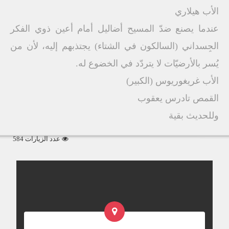
الأب هيلاري
عندما يصنع ضدّ المسيح أضاليل أمام أعين ذوي الفكر
الجِسداني (السالكون في الشتاء) يجتذبهم إليه، لأن من
يُسر بالأرضيّات لا يتردّد في الخضوع له.
الأب غريغوريوس (الكبير)
القمص تادرس يعقوب
وللحديث بقية
عدد الزيارات 584