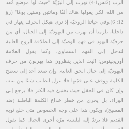
الرب (2تس1-4) تهرب إلى البرّيّة "حيث لها موضع مُعد
من الله، لكي يعولها هناك ألفًا ومائتين وستين يومًا" (رؤ
12: 6).وفي حياتنا الروحيّة إذ نرى هيكل الحرف ينهار في
داخلنا، يلزمنا أن نهرب من اليهوديّة إلى الجبال، أي من
حرفيّة اليهود في فهم الوصيّة إلى انطلاقة الروح العالية
لتدخل إلى الفهم السماوي. وكما يقول العلامة
أوريجينوس: [ليت الذين ينظرون هذا يهربون من حرف
اليهوديّة إلى جبال الحق العالية. وإن صعد أحد إلى سطح
الكلمة ووقف على قمّتها فلا ينزل ليطلب شيئًا من بيته،
وإن كان في الحقل حيث يختبئ فيه الكنز فلا يرجع إلى
الوراء، بل يجري من خطر خداع الكلمة الباطلة (ضد
المسيح)، ويكون هذا على وجه الخصوص متى خلع ثوبه
القديم فلا يرتدّ إليه ليلبسه مرّة أخرى الجبال كما يقول