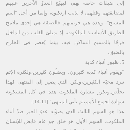
إلى ضيقات خاصة بهم، فيهيّج العدوّ الآخرين عليهم
لمضايقتهم وقتلهم، لا لذنب ارتكبوه، وإنما من أجل "اسم
المسيح"، وهذه هي جريمتهم. فالضيقة هي إحدى ملامح
الطريق الأساسية للملكوت، إذ يمتلئ القلب من الداخل
فرحًا بالمسيح الساكن فيه، بينما يُعصر في الخارج
بالضيق.
5. ظهور أنبياء كذبة
"ويقوم أنبياء كذبة كثيرون، ويضلّون كثيرين،ولكثرة الإثم
تبرد محبّة الكثيرين،ولكن الذي يصير إلى المنتهى فهذا
يخلّص.ويكرز ببشارة الملكوت هذه في كل المسكونة
شهادة لجميع الأمم،ثم يأتي المنتهى" [11-14].
هذا هو السهم الثالث الذي يصوِّبه عدوّ الخير ضدّ أبناء
الملكوت. السهم الأول هو خلق جو عام قابض للإنسان