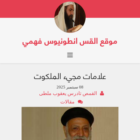
موقع القس انطونيوس فهمي
Toggle navigation
علامات مجيء الملكوت
08 سبتمبر 2025
القمص تادرس يعقوب ملطى
مقالات