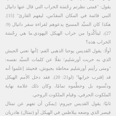
يقول: "فمتى نظرتم رِجْسَة الخراب التي قال عنها دانيال
النبي قائمة في المكان المقدّس، ليفهم القارئ" [15].
هكذا كان السيِّد المسيح يدعوهم لقراءة سفر دانيال (9:
27)، ليتأكَّدوا من خراب الهيكل اليهودي.ما هي رِجْسَة
الخراب هذه؟
أولًا: يقول القديس يوحنا الذهبي الفم: [أنها تعني الجيش
الذي به خربت أورشليم؛ نقلًا عن كلمات السيِّد نفسه:
"ومتى رأيتم أورشليم محاطة بجيوش، فحينئذ اِعلموا أنه
قد اِقترب خرابها" (لو21: 20). فقد دخل الأمم الهيكل
ودنَّسوه بل وحطَّموه تمامًا، وكان ذلك علامة نهاية
الملكوت الحرفي، وقيام الملكوت الروحي.
ثانيًا: يقول القديس جيروم: [يمكن أن تفهم عن تمثال
قيصر الذي وضعه بيلاطس في الهيكل أو (تمثال) هادريان