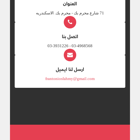
العنوان
‎71 شارع محرم بك - محرم بك. الاسكندريه
اتصل بنا
03-4968568 - 03-3931226
ارسل لنا ايميل
frantoniosfahmy@gmail.com