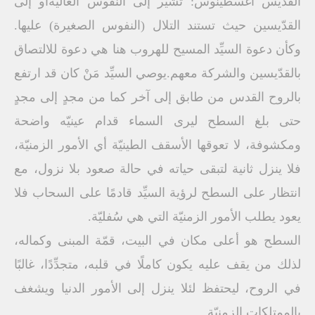
القديس أغسطينوس: تشير إلى النفوس العاليةأو إلى
القدّيسين حيث تستند التلال (النفوس الصغيرة) عليها.
وكأن دعوة السيِّد المسيح للهروب هنا هي دعوة للالتصاق
بالقدّيسين والشركة معهم.يوصي السيِّد مَنْ كان قد ارتفع
بالروح القدس من طابق إلى آخر كما من مجدٍ إلى مجدٍ
حتى بلغ السطح ليرى السماء قدام عينيّه واضحة
ومكشوفة، لا تعوقها الأسقف الطينيّة أي الأمور الزمنيّة،
فلا ينزل ثانية لتبقى حياته في حالة صعود بلا نزول، مع
انتظار على السطح لرؤية السيِّد قادمًا على السحاب فلا
يعود يطلب الأمور الزمنيّة التي هي سُفليّة.
السطح هو أعلى مكان في البيت، قمّة المبنى وكماله،
لذلك من يقف عليه يكون كاملًا في قلبه، متجدِّدًا، غالبًا
في الروح، ليحتفظ لئلا ينزل إلى الأمور الدنيا ويشغف
بالممتلكات الزمنيّة.