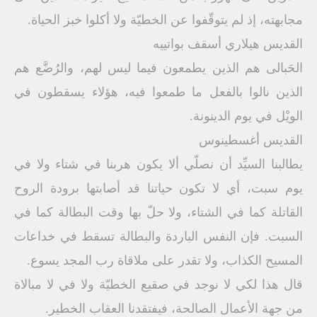
مجابهته، إذ لم يتوقّفوا عن الخطيّة ولا أكلوا خبز الحياة.
القديس هيلاري أسقف بواتييه
الحَبالى هم الذين يطمعون فيما ليس لهم، والرُضَّع هم
الذين نالوا بالفعل ما طمعوا فيه، هؤلاء يسقطون في
الويْل في يوم الدينونة.
القديس أغسطينوس
يطالبنا السيِّد أن نصلّي ألا يكون هربنا في شتاء ولا في
يوم سبت، أي لا تكون حياتنا قد أصابتها برودة الروح
القاتلة كما في الشتاء، ولا حلّ بها وقت البطالة كما في
السبت. فإن النفس الباردة والبطالة تسقط في خداعات
المسيح الكذاب، ولا تقدر على ملاقاة رب المجد يسوع.
قال هذا لكي لا نوجد في صقيع الخطيّة ولا في لا مبالاة
من جهة الأعمال الصالحة، فيفتقدنا العقاب الخطير.