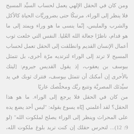
ومن كان في الحقل الإلهي يعمل لحساب السيِّد المسيح
فلا ينظر إلى الوراء، مرتبكًا حتى بضروريَّات الحياة كالأكل
والشرب والملبس، إنّما ينسى ما هو وراء ويمتد إلى ما
هو قدام، ناظرًا جعالة الله العُليا. النفس التي خلعت ثوب
أعمال الإنسان القديم وانطلقت إلى الحقل تعمل لحساب
المسيح لا ترتد إلى الوراء لترتديه مرّة أخرى، بل تتمثل
بيوسف بن يعقوب، إذ يقول القديس جيروم: [ليتك
بالأحرى إن أمكنك أن تتمثل بيوسف، فتترك ثوبك في يد
سيِّدتَك المصريَّة وتتبع ربَّك ومخلّصك عاريًا
من كان في الحقل فلا يرجع إلى الوراء. ما هو هذا
الحقل؟ لقد أعلمني إيّاه يسوع بقوله: "ليس أحد يضع يده
على المحراث وينظر إلى الوراء يصلح لملكوت الله" (لو
9: 12)... لتحرس حقلك إن كنت تريد بلوغ ملكوت الله،