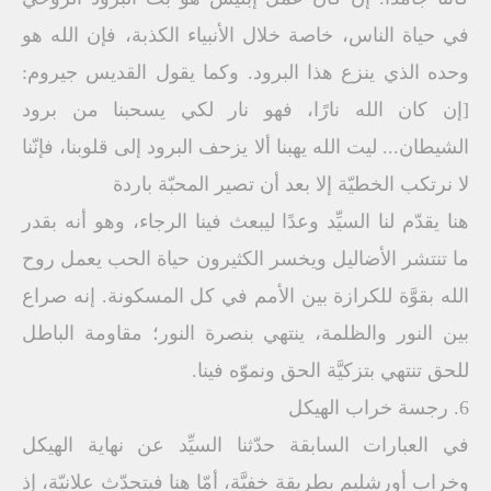
في حياة الناس، خاصة خلال الأنبياء الكذبة، فإن الله هو
وحده الذي ينزع هذا البرود. وكما يقول القديس جيروم:
[إن كان الله نارًا، فهو نار لكي يسحبنا من برود
الشيطان... ليت الله يهبنا ألا يزحف البرود إلى قلوبنا، فإنّنا
لا نرتكب الخطيّة إلا بعد أن تصير المحبّة باردة
هنا يقدّم لنا السيِّد وعدًا ليبعث فينا الرجاء، وهو أنه بقدر
ما تنتشر الأضاليل ويخسر الكثيرون حياة الحب يعمل روح
الله بقوَّة للكرازة بين الأمم في كل المسكونة. إنه صراع
بين النور والظلمة، ينتهي بنصرة النور؛ مقاومة الباطل
للحق تنتهي بتزكيَّة الحق ونموّه فينا.
6. رجسة خراب الهيكل
في العبارات السابقة حدّثنا السيِّد عن نهاية الهيكل
وخراب أورشليم بطريقة خفيَّة، أمّا هنا فيتحدّث علانيّة، إذ