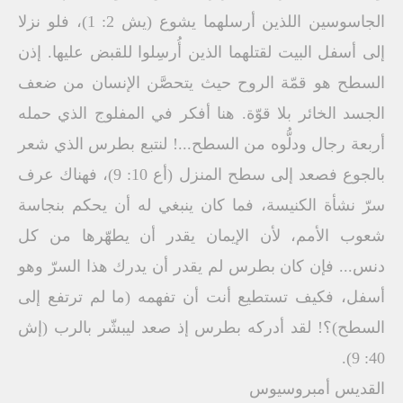
الجاسوسين اللذين أرسلهما يشوع (يش 2: 1)، فلو نزلا
إلى أسفل البيت لقتلهما الذين أُرسِلوا للقبض عليها. إذن
السطح هو قمّة الروح حيث يتحصَّن الإنسان من ضعف
الجسد الخائر بلا قوّة. هنا أفكر في المفلوج الذي حمله
أربعة رجال ودلُّوه من السطح...! لنتبع بطرس الذي شعر
بالجوع فصعد إلى سطح المنزل (أع 10: 9)، فهناك عرف
سرّ نشأة الكنيسة، فما كان ينبغي له أن يحكم بنجاسة
شعوب الأمم، لأن الإيمان يقدر أن يطهّرها من كل
دنس... فإن كان بطرس لم يقدر أن يدرك هذا السرّ وهو
أسفل، فكيف تستطيع أنت أن تفهمه (ما لم ترتفع إلى
السطح)؟! لقد أدركه بطرس إذ صعد ليبشّر بالرب (إش
40: 9).
القديس أمبروسيوس