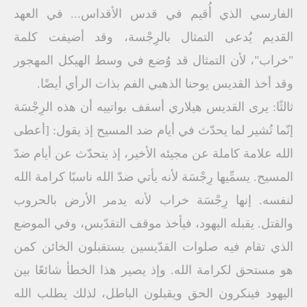
الفارسي الذي أُقيم في قدس الأقداس... في العهد
القديم يُدعى التمثال بالرِجْسة، وقد أضيفت كلمة
"خراب"، لأن التمثال قد وُضع في وسط الهيكل المهجور
وقد أخذ القديس يوحنا الذهبي الفم بذات الرأي أيضًا.
ثالثًا: يرى القديس هيلاري أسقف بواتييه أن هذه الرِجْسَة
إنّما تُشير لما يحدّث في أيام ضد المسيح إذ يقول: [أعطى
الله علامة كاملة عن مجيئه الأخير، إذ يتحدّث عن أيام ضدّ
المسيح. يسمِّيها رِجْسَة لأنه يأتي ضدّ الله ناسبًا كرامة الله
لنفسه. إنها رِجْسَة خراب لأنه يدمر الأرض بالحروب
والقتل. يقبله اليهود، فيأخذ موقف التقدّيس، وفي الموضع
الذي تقام فيه صلوات القدّيسين يستقبلون الخائن كمن
هو مستحق لكرامة الله. وإذ يصير هذا الخطأ شائعًا بين
اليهود فينكرون الحق ويقبلون الباطل، لذلك يطلب الله