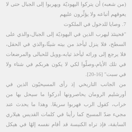
(من شعبه) أن يتركوا اليهوديّة ويهربوا إلى الجبال حتى لا
يعوقهم أتباعه ولا يؤثِّرون عليهم
7. وصايا للدخول في الملكوت
"فحينئذ ليهرب الذين في اليهوديّة إلى الجبال،والذي على
السطح، فلا ينزل ليأخذ من بيته شيئًا،والذي في الحقل،
فلا يرجع إلى ورائه ليأخذ ثيابه،وويل للحبالى والمرضعات
في تلك الأيام،وصلّوا لكي لا يكون هربكم في شتاء ولا
في سبت" [16-20].
من الجانب التاريخي إذ رأى المسيحيّون الذين في
أورشليم الرومان يحاصرونها أدركوا ما سيحل بها من
خراب، كقول الرب فهربوا سريعًا. وهذا ما يحدث عند
مجيء ضدّ المسيح كما رأينا في كلمات القديس هيلاري
السابقة، فإذ تراه الكنيسة قد أقام نفسه إلهًا في هيكل