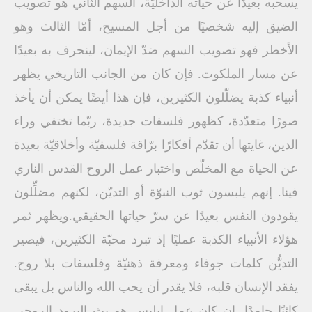
يسحبه بعيدًا عن حياته الداخليّة، السهم الثاني هو تصويب
الضيق إليه شخصيًا من أجل المسيح، أمّا الثالث وهو
الأخطر فهو تصويب السهم ضدّ الإيمان، لينحرف به بعيدًا
عن مسار الملكوت. فإن كان من الجانب التاريخي يظهر
أنبياء كذبة يضلّلون الكثيرين، فإن هذا أيضًا يمكن أن يأخذ
صورًا متعدّدة، كظهور فلسفات جديدة، ربّما تختفي وراء
الدين، غايتها أن تقدّم أفكارًا برّاقة فلسفيّة وأخلاقيّة بعيدة
عن الحياة مع المخلّص واختبار عمل الروح القدس الناري
فينا. إنهم يلبسون ثوب النبوّة أو التديّن، لكنهم مضلِّلون
يقودون النفس بعيدًا عن سرّ حياتها الحقيقي.ويظهر ثمر
هؤلاء الأنبياء الكذبة عمليًا إذ تبرد محبّة الكثيرين، فيصير
التديُّن كلمات جوفاء ومعرفة ذهنيّة وفلسفات بلا روح.
يفقد الإنسان قلبه، فلا يقدر أن يحب الله والناس بل يبقى
كائنًا جامدًا. إن كان عمل إبليس هو بث البرود الروحي