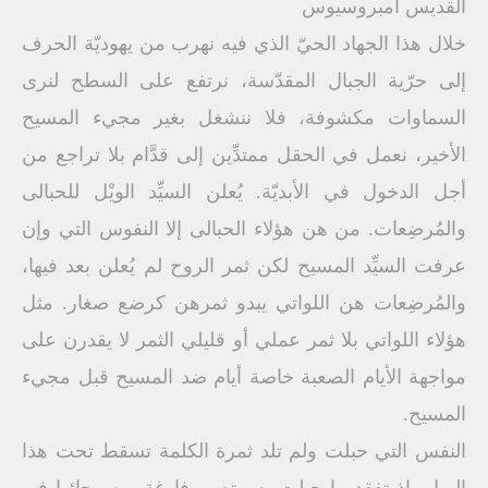
القديس أمبروسيوس
خلال هذا الجهاد الحيّ الذي فيه نهرب من يهوديّة الحرف
إلى حرّية الجبال المقدّسة، نرتفع على السطح لنرى
السماوات مكشوفة، فلا ننشغل بغير مجيء المسيح
الأخير، نعمل في الحقل ممتدِّين إلى قدَّام بلا تراجع من
أجل الدخول في الأبديّة. يُعلن السيِّد الويْل للحبالى
والمُرضِعات. من هن هؤلاء الحبالى إلا النفوس التي وإن
عرفت السيِّد المسيح لكن ثمر الروح لم يُعلن بعد فيها،
والمُرضِعات هن اللواتي يبدو ثمرهن كرضع صغار. مثل
هؤلاء اللواتي بلا ثمر عملي أو قليلي الثمر لا يقدرن على
مواجهة الأيام الصعبة خاصة أيام ضد المسيح قبل مجيء
المسيح.
النفس التي حبلت ولم تلد ثمرة الكلمة تسقط تحت هذا