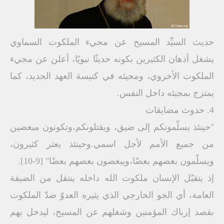
حديث السيِّد المسيح عن مجيء الملكوت السماوي
يشغل أذهان الكثيرين بكونه حديثًا نبويًا، أعلن عن مجيء
الملكوت الأخروي، ومجيئه في كنيسة العهد الجديد، كما
يمتزج بمجيئه داخل النفس.
4. حدوث مضايقات
"حينئذ يسلّمونكم إلى ضيق، ويقتلونكم،وتكونون مبغضين
من جميع الأمم لأجل اسمي.وحينئذ يعثر كثيرون،
ويسلّمون بعضهم بعضًا،ويبغضون بعضهم بعضًا" [9-10].
إذ يتقبّل الإنسان ملكوت الله داخله ينتقل من الضيقة
العامة، أي الجو الخارجي الذي يثيره العدوّ ضدّ الملكوت
بقصد إرباك المؤمنين وشغلهم عن المسيح، ليدخل بهم