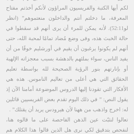
لكم أيها الكتبة والفريسيون المراؤون لأنكم أخذتم مفتاح
المعرفة، ما دخلتم أنتم والداخلون منعتموهم” (انظر
لو52:11). لأنه يمكن للمرء أن يرى أنهم قد سقطوا في
حالة الخبث هذه، وفى وضع مُضاد تمامًا لمحبة الله، حتى
أنهم لم يكونوا يرغبون أن يقيم في أورشليم خوفًا من أن
يفيد الناس، سواء بملئهم بالدهشة بسبب معجزاته الإلهية
أو بإنارتهم بنور الرؤية الصحيحة لله بواسطة تعليم
الحقائق التي هي أعلى من تعاليم الناموس. هذه هي
الأفكار التي تقودنا إليها الدروس الموضوعة أمامنا الآن إذ
يقول النص: ” في ذلك اليوم تقدم بعض الفريسيين قائلين
له: اخرج واذهب من ههنا لأن هيرودس يريد أن يقتلك” .
تعالوا لنثبّت عين الذهن الفاحصة على ما قالوه هنا،
لنفحص بتدقيق لكي نرى هل الذين قالوا هذا الكلام هم