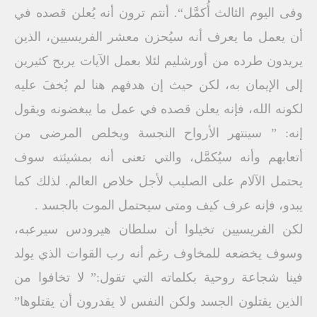
وفى اليوم الثالث أُكمَّل“. أنتم ترون أنه يُعلن قصده في
أن يعمل ما يعرف أنه سيُحزن معشر الفريسيين، الذين
يريدون طرده من أورشليم لئلا بعمل الآيات يربح كثيرين
إلى الإيمان به، لكن حيث إن هدفهم هنا لم يُخفَ عليه
لكونه الله، فإنه يعلن قصده في عمل ما يبغضونه ويقول
إنه: ” سينتهر الأرواح النجسة ويخلص المرضى من
أتعابهم وأنه سيُكمَّل، والتي تعنى أنه بمشيئته سوف
يحتمل الآلام على الصليب لأجل خلاص العالم. لذلك كما
يبدو، فإنه عرف كيف ومتى سيحتمل الموت بالجسد .
لكن الفريسيين تخيلوا أن سلطان هيرودس سيرعبه،
وسوف يخضعه للمخاوف رغم أنه رب القوات الذي يولد
فينا شجاعة روحية بكلماته التي تقول:” لا تخافوا من
الذين يقتلون الجسد ولكن النفس لا يقدرون أن يقتلوها”