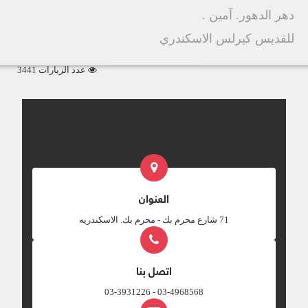
دهر الدهور. آمين .
للقديس كيرلس الاسكندري
عدد الزيارات 3441
العنوان
‎71 شارع محرم بك - محرم بك. الاسكندريه
اتصل بنا
03-4968568 - 03-3931226