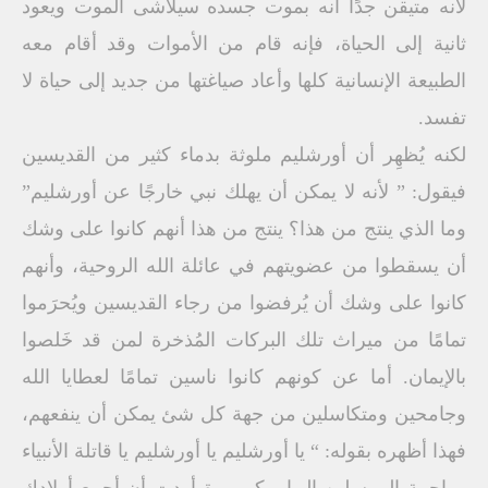
لأنه متيقن جدًا أنه بموت جسده سيلاشى الموت ويعود
ثانية إلى الحياة، فإنه قام من الأموات وقد أقام معه
الطبيعة الإنسانية كلها وأعاد صياغتها من جديد إلى حياة لا
تفسد.
لكنه يُظهِر أن أورشليم ملوثة بدماء كثير من القديسين
فيقول: ” لأنه لا يمكن أن يهلك نبي خارجًا عن أورشليم”
وما الذي ينتج من هذا؟ ينتج من هذا أنهم كانوا على وشك
أن يسقطوا من عضويتهم في عائلة الله الروحية، وأنهم
كانوا على وشك أن يُرفضوا من رجاء القديسين ويُحرَموا
تمامًا من ميراث تلك البركات المُذخرة لمن قد خَلصوا
بالإيمان. أما عن كونهم كانوا ناسين تمامًا لعطايا الله
وجامحين ومتكاسلين من جهة كل شئ يمكن أن ينفعهم،
فهذا أظهره بقوله: “ يا أورشليم يا أورشليم يا قاتلة الأنبياء