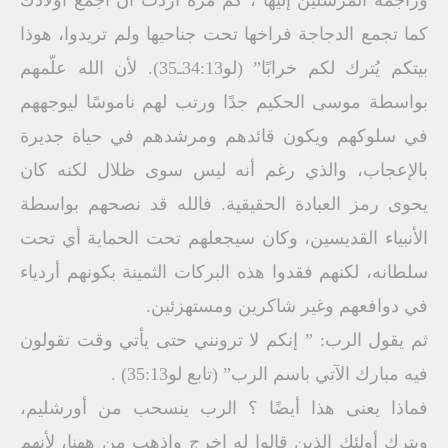
وراجمة المرسلين إليها ، كم مرة أردت أن أجمع أولادك
كما تجمع الدجاجة فراخها تحت جناحيها ولم تريدوا، هوذا
بيتكم يُترك لكم خرابًا” (لو34:13ـ35). لأن الله علّمهم
بواسطة موسى الحكيم جدًا ورتب لهم ناموسًا ليوجههم
في سلوكهم ويكون قائدهم ومرشدهم في حياة جديرة
بالإعجاب، والذي رغم أنه ليس سوى ظلال لكنه كان
يحوى رمز العبادة الحقيقية. فالله قد نصحهم بواسطة
الأنبياء القديسين، وكان سيجعلهم تحت الحماية أي تحت
سلطانه، لكنهم فقدوا هذه البركات الثمينة بكونهم أردياء
في دوافعهم وغير شاكرين ومستهزئين.
ثم يقول الرب: ” إنكم لا ترونني حتى يأتي وقت تقولون
فيه مبارك الآتي باسم الرب” (تابع لو35:13) .
فماذا يعنى هذا أيضًا ؟ الرب ينسحب من أورشليم،
ويترك أولئك الذين قالوا له اخرج واذهب من ههنا، لأنهم