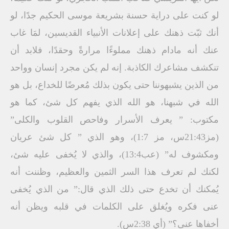
لو كنت على دراية حسنة بشريعة موسى الحكيم جدًا، لو
أنك ثبّت ذهنك على إعلانات الأنبياء القديسين، لمَا غاب
عنك أنه مادام ذهنك مملوءًا مرارةً وحقدًا، فلابد أن
تنكشف مشاعرك الكاذبة. إنه لم يكن مجرد إنسان وواحد
من الذين يشبهوننا حتى يكون بذلك مُعرضًا للخداع، بل هو
الله في شبهنا، هو الله الذي يفهم كل شئ، كما هو
مكتوب: ” يعرف الأسرار وفاحص القلوب والكلى”
(مز21:43س، مز 1:7)، وهو الذي ” كل شئ عريان
ومكشوف له” (عب13:4)، والذي لا يُخفى عليه شئ،
لكنك لم تعرف هذا السر الثمين والعظيم، وظننت أنه
يُمكنك أن تخدع حتى ذلك الذي قال:” من الذي يُخفى
عنى فكره ويُغلق على الكلمات في قلبه ويظن أنه
أخفاها عنى؟” (أي 2:38س).