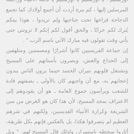
المرسلين إليها ، كم مرة أردت أن أجمع أولادك كما تجمع
الدجاجة فراخها تحت جناحيها ولم تريدوا ، هوذا بيتكم
يُترك لكم خرابًا ، والحق أقول لكم إنكم لا ترونني حتى
يأتي وقت تقولون فيه مبارك الآتي باسم الرب ” .
إن جماعة الفريسيين كانوا أشرارًا ومصممين ومتلهفين
إلى الخداع والغش، ويصرون بأسنانهم على المسيح
وتشتعل قلوبهم بنيران الحسد حينما يرون الناس يبدون
إعجابهم به، مع أن واجبهم كان بالأولى ـ بصفتهم قادة
للشعب ويرأسون جموع العامة ـ هو أن يقودوهم إلى
الاعتراف بمجد المسيح، لأن هذا كان هو الغرض من سن
الشريعة وكرازة الأنبياء القديسين، ولكنهم في شرهم
العظيم لم يتصرفوا هكذا، بل بالعكس فإنهم بكل طريقة،
أثاروا سخطه باستمرار، ولذلك قال المسيح لهم: ” ويل