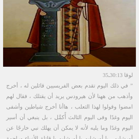
لوقا 30:13ـ35
” في ذلك اليوم تقدم بعض الفريسيين قائلين له ، أخرج
وأذهب من ههنا لأن هيرودس يريد أن يقتلك ، فقال لهم
امضوا وقولوا لهذا الثعلب ، هاأنا أخرج شياطين وأشفى
اليوم وغدًا وفى اليوم الثالث أًكمَّل ، بل ينبغي أن أسير
اليوم وغدًا وما يليه لأنه لا يمكن أن يهلك نبي خارجًا عن
أورشليم . يا أورشليم يا أورشليم يا قاتلة الأنبياء وراجمة