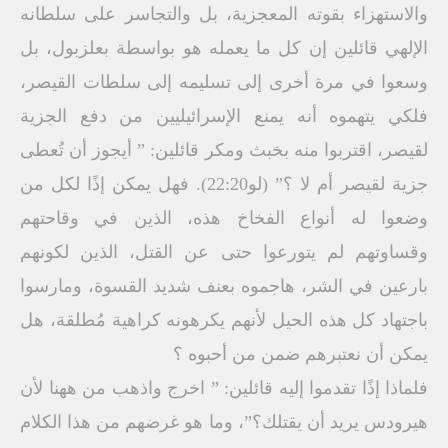
والاستهزاء بقوته المعجزية، بل والتجاسر على سلطانه
الإلهي قائلين إن كل ما يعمله هو بواسطة بعلزبول، بل
وسعوا في مرة أخرى إلى تسليمه إلى سلطات القيصر،
فلكي يتهموه أنه يمنع الإسرائيليين من دفع الجزية
لقيصر، اقتربوا منه بخبث ومكر قائلين: ” أيجوز أن تُعطى
جزية لقيصر أم لا ؟” (لو22:20). فهل يمكن إذًا لكل من
وضعوا له أنواع الفخاخ هذه، الذين في وقاحتهم
وقساوتهم لم يتورعوا حتى عن القتل، الذين لكونهم
بارعين في الشر، هاجموه بعنف شديد القسوة، ومارسوا
باجتهاد كل هذه الحيل لأنهم يكرهونه كراهية مُطلقة، هل
يمكن أن نعتبرهم ضمن من أحبوه ؟
فلماذا إذًا تقدموا إليه قائلين: ” اخرج واذهب من ههنا لأن
هيرودس يريد أن يقتلك؟”، وما هو غرضهم من هذا الكلام