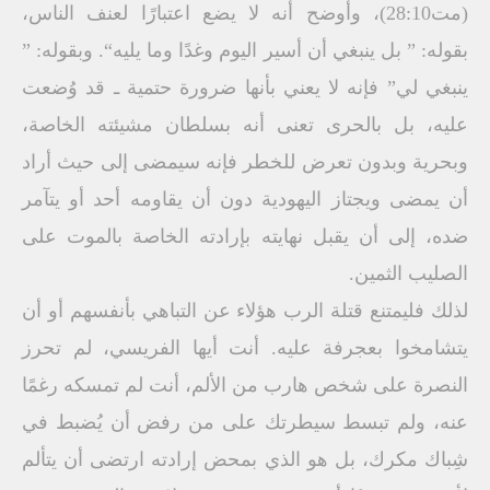
(مت28:10)، وأوضح أنه لا يضع اعتبارًا لعنف الناس،
بقوله: ” بل ينبغي أن أسير اليوم وغدًا وما يليه“. وبقوله: ”
ينبغي لي” فإنه لا يعني بأنها ضرورة حتمية ـ قد وُضعت
عليه، بل بالحرى تعنى أنه بسلطان مشيئته الخاصة،
وبحرية وبدون تعرض للخطر فإنه سيمضى إلى حيث أراد
أن يمضى ويجتاز اليهودية دون أن يقاومه أحد أو يتآمر
ضده، إلى أن يقبل نهايته بإرادته الخاصة بالموت على
الصليب الثمين.
لذلك فليمتنع قتلة الرب هؤلاء عن التباهي بأنفسهم أو أن
يتشامخوا بعجرفة عليه. أنت أيها الفريسي، لم تحرز
النصرة على شخص هارب من الألم، أنت لم تمسكه رغمًا
عنه، ولم تبسط سيطرتك على من رفض أن يُضبط في
شِباك مكرك، بل هو الذي بمحض إرادته ارتضى أن يتألم