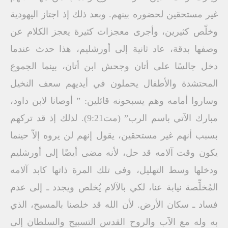
غير مستحقين لحضوره بينهم. وبعد ذلك إذ اجتاز اليهودية
وخلّص كثيرين، وأجرى معجزات كثيرة يعجز الكلام عن
وصفها بدقة، عاد ثانية إلى أورشليم، هذا حدث عندما
دخل جالسًا على أتان وجحش ابن أتان، بينما الجموع
المحتشدة والأطفال يحملون في أيديهم سعف النخيل
وساروا أمامه وهم يسبحونه قائلين: ” أوصانا لابن داود،
مبارك الآتي باسم الرب” (مت9:21). لذلك إذ قد تركهم
بسبب أنهم غير مستحقين، يقول إنهم لن يروه إلاّ حينما
يكون وقت آلامه قد حل، لأنه مضى أيضًا إلى أورشليم
ودخلها وسط التهليل، وفى تلك المرة ذاتها كابد آلامه
المُخلِّصة نيابة عنا، لكي بالآلام يُخلص ويجدد ـ إلى عدم
فساد ـ سكان الأرض. لأن الله قد خلصنا بالمسيح، الذي
به وله مع الآب والروح القدس التسبيح والسلطان إلى