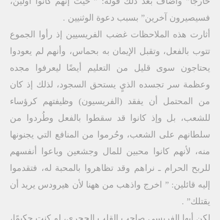
خارجًا” وأضاف بعد ذلك قوله: ” حيث إنهم كانوا أولين،
فسيصيرون آخرين” بسبب دعوة الوثنيين .
أثارت هذه الملاحظات غضب الفريسيين إذ رأوا الجموع
تتوب بالفعل، وتقبل الإيمان به بحماس، وأنهم لم يعودوا
يحتاجون سوى قليل من التعليم أيضًا ليعرفوا مجده
وعظمة سر تجسده الذيٍ يستحق السجود، لذلك إذ كان
من المحتمل أن يفقد (الفريسيون) وظيفتهم كرؤساء
للشعب، بل وإذ كانوا قد سقطوا بالفعل وطُردوا من
سلطانهم على الشعب، وحُرموا من المنافع التي يجنونها
منه، لأنهم كانوا محبين للمال وجشعين وباعوا أنفسهم
للربح الحرام ـ نراهم وقد تظاهروا بالمحبة له، فتقدموا
إليه قائلين: ” اخرج واذهب من ههنا لأن هيرودس يريد أن
يقتلك” .
لكن أيها الفريسي صاحب القلب الحجري، لو كنت حكيمًا،