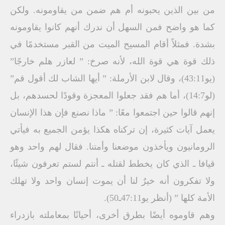
من بين الذين يحبونه أم هم ضمن من يقاومونه. ولكن
كما هو واضح فمن السهل أن ندرك أنهم كانوا يقاومونه
بشدة. فمثلاً أقام المسيح الميت من القبر مستخدمًا في
ذلك قوة هي قوة الله، لأنه صرخ: ” لعازر هلم خارجًا”
(يو43:11)، وقال لابن الأرملة: ” أيها الشاب لك أقول قم”
(لو14:7)، أما هم فقد جعلوا المعجزة وقودًا لحسدهم، بل
إنهم قالوا حين اجتمعوا معًا: ” ماذا نصنع فإن هذا الإنسان
يعمل آيات كثيرة، إن تركناه هكذا يؤمن الجميع به فيأتي
الرومانيون ويأخذون موضعنا وأمتنا. فقال لهم واحد وهو
قيافا ـ الذي كان يخطط لقتله ـ أنتم لستم تعرفون شيئًا،
ولا تفكرون أنه خيرٌ لنا أن يموت إنسان واحد ولا تهلك
الأمة كلها ” (أنظر يو47:11ـ50).
وهم قاوموه أيضًا بطرق أخرى، أحيانًا بمعاملته بازدراء