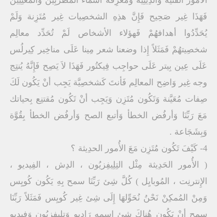
الأمور الفنيَّة وَالدِينِيَّة وَمعرِفة أسماء المُطربِين وَالمُغَنِيين
فَهَذَا غِير صَحِيح فَإِنَّ هذِهِ الشخصِيات غِير مُتَزِنة وَلَمْ
يُحَدِّدُوا أهدافهُمْ فَهؤلاء الأشخاص لَمْ تُحَدِّد معالِم
شخصِيتهُمْ فَمَثَلاً إِذا وضعنا شعر مِينا عَلَى مناخِير كِيرلُس
عَلَى عِين بِيتر عَلَى حواجِب فِيكتُور فَهَذَا لاَ يَصِح فَإِنَّهُ يُنتِج
وجه غِير وَاضِح المعالِم فَأنتَ كَشخصِيَّة يَجِب أنْ يَكُون لَكَ
صِفات مُعَيَّنة وَتَكُون مُتَزِن وَيَجِب أنْ تَكُون مُقتنِع بِحياتك
مَعَ رَبِّنَا وَأرفُض الخطأ وَأتبع الصح وَأرفُض الخطأ بِقُوَّة
وَبِشَجَاعة .
4- كَيْفَ تَكُون مُتَزِن مَعَ الأُمور الحدِيثة ؟
( الأُمور الحَدِيثة مِثْل التِلِيفِزيُون ، الدِش ، الفِيديو ،
الإِنترنِت ، المُوبايِل ) كُلَّ شِئ رَبِّنَا سمح بِهِ يَكُون كُويِس
وَمِنْ المُمكِنْ نَحْنُ نُحَوِّلهَا إِلَى شِئ غِير كُويِس فَمَثَلاً رَبِّنَا
سمح أنْ يَكُون هُناكَ شِئ إِسمه رَاديو وَتِلِيفِزيُون وَفِيديو