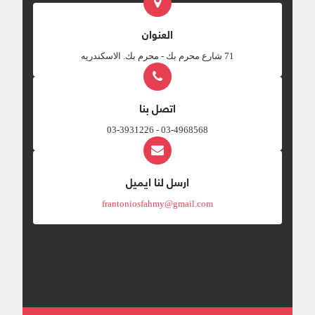
العنوان
‎71 شارع محرم بك - محرم بك. الاسكندريه
اتصل بنا
03-4968568 - 03-3931226
ارسل لنا ايميل
frantoniosfahmy@gmail.com