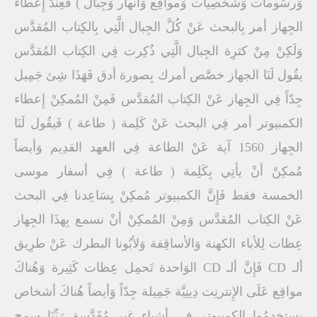
وَرسُومات وَشخصِيات وَمواقِع وَأنهار وَجِبال ) فَعِندَ إِعطاء
الجِهاز أمر بِالبحث عَنْ كُلَّ الجِبال الَّتِي بِالكِتاب المُقدَّس
وَلَكِنْ مِنْ كثرِة الجِبال الَّتِي ذُكِرت فِي الكِتاب المُقدَّس
يقُول لَنَا الجهاز خصَّص أمرك بِصورة أدق فَهَذَا شِئ جَمِيل
جِدّاً فِي الجِهاز عَنْ الكِتاب المُقدَّس فَمِنْ المُمكِنْ إِعطاء
الكمبيوتر أمر فِي البحث عَنْ كَلِمة ( طاعة ) فَيقُول لَنَا
الجِهاز 1560 آية عَنْ الطاعة فِي العهد القدِيم وَأيضاً
مُمكِنْ أنْ يأتِي بِكَلِمة ( طاعة ) فِي أسفار موسى
الخمسة فقط فَإِنَّ الكمبيوتر مُمكِنْ يِسَاعِدنا فِي البحث
عَنْ الكِتاب المُقدَّس وَمِنْ المُمكِنْ أنْ نسمع بِهذَا الجِهاز
عِظات لِلأباء الكهنة وَالأساقِفة وَلأبُونا البطرك عَنْ طرِيق
ألـ CD فَإِنَّ ألـ CD الوَاحدة تَحمِل عِظات كَثِيرة وَهُناكَ
مواقِع عَلَى الإِنترنِت دِينِيَّة جَمِيلة جِدّاً وَأيضاً هُناكَ أشخاص
يستخدِمُوا الكمبيوتر فِي أشياء غِير مُقَدَّسة رَبِّنَا سمح