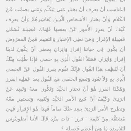
المُناسِب أنْ يعرِف أنْ يختار مَتى يَتَكَلَّم وَمَتى يصمُت عَنْ
الكَلام وَأنْ يختار الأشخاص الَّذِينَ يُعَاشِرهُمْ وَأنْ يعرِف
كَيْفَ أنْ يفرِز الأُمور عَنْ بعضها فَهُناك فَضِيلة تُسَمَّى
فَضِيلة الإِفراز وَهيَ تعنِي الإِختيار وَالتقييم فَمِنْ المفرُوض
أنْ يَكُون فِي حياتنا إِفراز وَاتِزان بِمعنى أنْ يَكُون لدينَا
إِفراز وَاتِزان فَمَثَلاً الفُول الَّذِي بِهِ حصى فَإِذا طُلِبَ مِنْكَ
أنْ تُنَظِف هذَا الفُول فَإِنَّكَ تقُوم بِفرز الفُول عَنْ الحصى
الَّذِي بِهِ وَلاَ تعُود وَتضع الحصى مَعَ الفُول بعد عَمَلِيِة الفرز
وَهَكَذَا الفرز هُوَ أنْ تختار الجَيِّد وَتَكُون معهُ وَتَبعِد عَنْ
الرَدِئ وَكَيْفَ أنْ تَتبع الأمر الجَيِّد وَتُنَمِيه وَتستمِر مَعْهُ
وَتطرح الأمر الرَدِئ يِبعِد عنْكَ تماماً فَهذَا هُوَ الإِفراز فَهيَ
مُشتَقَّة مِنْ كَلِمة " فرز " ذَات مرَّة قَالَ الأنبا أنطونيُوس
لِتَلاَمِيذه مَا هِيَ أعظم فَضِيلة ؟