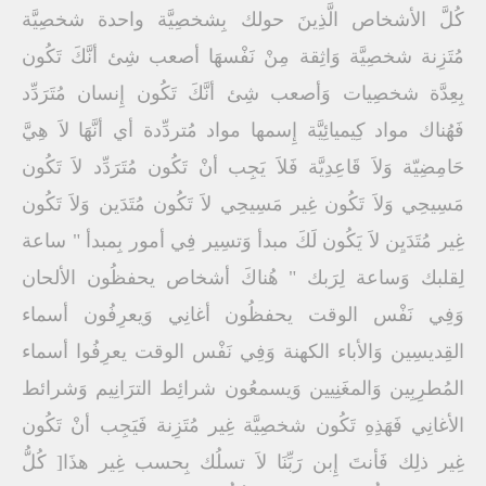
كُلَّ الأشخاص الَّذِينَ حولك بِشخصِيَّة واحدة شخصِيَّة
مُتَزِنة شخصِيَّة وَاثِقة مِنْ نَفْسهَا أصعب شِئ أنَّكَ تَكُون
بِعِدَّة شخصِيات وَأصعب شِئ أنَّكَ تَكُون إِنسان مُتَرَدِّد
فَهُناك مواد كِيميائِيَّة إِسمها مواد مُتردِّدة أي أنَّهَا لاَ هِيَّ
حَامِضِيّة وَلاَ قَاعِدِيَّة فَلاَ يَجِب أنْ تَكُون مُتَرَدِّد لاَ تَكُون
مَسِيحِي وَلاَ تَكُون غِير مَسِيحِي لاَ تَكُون مُتَدَين وَلاَ تَكُون
غِير مُتَدَيِن لاَ يَكُون لَكَ مبدأ وَتسِير فِي أمور بِمبدأ " ساعة
لِقلبك وَساعة لِرَبك " هُناكَ أشخاص يحفظُون الألحان
وَفِي نَفْس الوقت يحفظُون أغانِي وَيعرِفُون أسماء
القِديسِين وَالأباء الكهنة وَفِي نَفْس الوقت يعرِفُوا أسماء
المُطرِبِين وَالمغَنِيين وَيسمعُون شرائِط الترَانِيم وَشرائط
الأغانِي فَهَذِهِ تَكُون شخصِيَّة غِير مُتَزِنة فَيَجِب أنْ تَكُون
غِير ذلِك فَأنتَ إِبن رَبِّنَا لاَ تسلُك بِحسب غِير هذَا[ كُلُّ