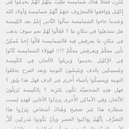
مُتَزِن فَمَثَلاً هُناكَ شمامِسة طُلِبَ مِنْهُمْ أنَّهُمْ يخدِمُوا فِي
إِكلِيل وَوَافقوا فَالمعرُوف عنهُمْ أنَّهُمْ شمامِسة وَأولاد الله
وَعِندما جاءوا الشمامِسة سألوا النَّاس إِنتُمْ بعد الكِنِيسة
هل ستذهبُوا فِي مكانٍ مَا ؟ فَقَالُوا لَهُمْ نعم سوفَ نذهب
فِي مكانٍ مَا نِفرفِش فِيه فَالشمامِسة قَالُوا إِحنا مُمكِنْ
نأتِي معكُمْ وَنِفرفِش معكُمْ ؟!!! فَهؤلاء الشمامِسة كَانُوا
فِي الإِكلِيل يخدِموا وَيرتِلوا الألحان فِي الكَنِيسة
وَمُمسِكِين بِالدف وَيلبِسُونَ التونية وَبعد الفرح يخلعُوا
التونية وَيِمسِكُوا بِأشياء أُخرى غِير الدف فهل هذا يلِيق ؟
فهل هذِهِ الشخصِيَّة تَكُون مُتَزِنة ؟ بِالكَنِيسة يُرَتِلُونَ
الألحان وَفِي الأماكِن الأُخرى يِرَدِدُوا الأغانِي فَهَذِهِ ليست
شطارة هذَا غِير صَحِيح وَهُناكَ أشخاص يِبَرَرُوا هذَا
التَصَرُّف بِأنَّهُمْ يِوَاكبوا العصر وَبِأنْ يَكُونوا مُدرِكِين كُلَّ