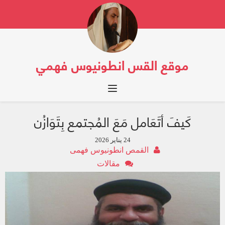
موقع القس انطونيوس فهمي
Toggle navigation
كَيفَ أتَعَامل مَعَ المُجتمع بِتَوَازُن
24 يناير 2026
القمص انطونيوس فهمى
مقالات