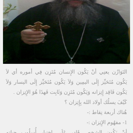
التَوَازُن يعنِي أنْ يَكُون الإِنسان مُتَزِن فِي أموره أي لاَ
يَكُون مُتَحَيِّز إِلَى اليمِين وَلاَ يَكُون مُتَحَيِّز إِلَى اليسار وَلاَ
يَكُون فَاقِد إِتِزانه وَيَكُون مُتَزِن وَثَابِت فَهذَا هُوَ الإِتِزان .
كَيْفَ يسلُك أولاد الله بِإِتِزان ؟
هُناك أربعة نِقاط :-
1- مفهُوم الإِتِزان :-
أنْ يَكُون الشخص قَادِر عَلَى إِختِيار أُسلُوب حياته