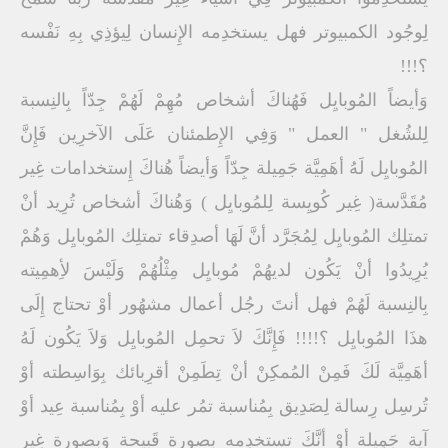
لِوجُود الكمبيوتر فهل يستخدِمه الإِنسان لِيؤذِي بِهِ نَفْسه
؟!!!
وَأيضاً المُوبايِل فَهُناكَ أشخاص مُهِمْ لَهُمْ جِدّاً بِالنِسبة
لِلشُغل " العمل " وَفِي الإِطمئنان عَلَى الآخرِين فَإِنَّ
المُوبايِل لَهُ أهَمِيَّة جَمِيلة جِدّاً وَأيضاً هُناكَ إِستخدامات غِير
مُقَدَّسة( غِير كُويِسة لِلمُوبايِل ) وَهُناكَ أشخاص تُرِيد أنْ
تمتلِك المُوبايِل لِمُجَرَّد أنَّ لَهَا أصدِقاء تمتلِك المُوبايِل وَهُمْ
يُرِيدُوا أنْ يَكُون لديهُمْ مُوبايِل مِثْلُهُمْ وَلَيْسَ لأِهمِيته
بِالنِسبة لَهُمْ فهل أنتَ رجُل أعمال مشهُور أوْ تحتاج إِلَى
هذَا المُوبايِل ؟!!!! فَإِنَّكَ لاَ تحمِل المُوبايِل وَلاَ يَكُون لَهُ
أهَمِيَّة لَكَ فَمِنْ المُمكِنْ أنْ تِطَمِنْ أقرِبائك بِوَاسِطته أوْ
تُرسِل رِسالة لِصَدِيق بِمُناسبة تمُر عليه أوْ بِمُناسبة عِيد أوْ
آية جَمِيلة أوْ أنَّكَ تستخدِمه بِصورة قَبِيحة وَبِصورة غِير