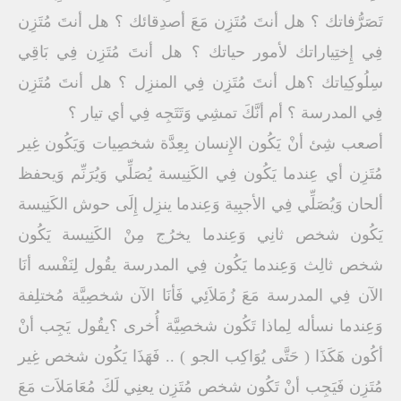
تَصَرُّفاتك ؟ هل أنتَ مُتَزِن مَعَ أصدِقائك ؟ هل أنتَ مُتَزِن
فِي إِختِياراتك لأمور حياتك ؟ هل أنتَ مُتَزِن فِي بَاقِي
سِلُوكِياتك ؟هل أنتَ مُتَزِن فِي المنزِل ؟ هل أنتَ مُتَزِن
فِي المدرسة ؟ أم أنَّكَ تمشِي وَتَتَجِه فِي أي تيار ؟
أصعب شِئ أنْ يَكُون الإِنسان بِعِدَّة شخصِيات وَيَكُون غِير
مُتَزِن أي عِندما يَكُون فِي الكَنِيسة يُصَلِّي وَيُرَنِّم وَيحفظ
ألحان وَيُصَلِّي فِي الأجبِية وَعِندما ينزِل إِلَى حوش الكَنِيسة
يَكُون شخص ثانِي وَعِندما يخرُج مِنْ الكَنِيسة يَكُون
شخص ثالِث وَعِندما يَكُون فِي المدرسة يقُول لِنَفْسه أنَا
الآن فِي المدرسة مَعَ زُمَلاَئِي فَأنَا الآن شخصِيَّة مُختلِفة
وَعِندما نسأله لِماذا تَكُون شخصِيَّة أُخرى ؟يقُول يَجِب أنْ
أكُون هَكَذَا ( حَتَّى يُوَاكِب الجو ) .. فَهَذَا يَكُون شخص غِير
مُتَزِن فَيَجِب أنْ تَكُون شخص مُتَزِن يعنِي لَكَ مُعَامَلاَت مَعَ