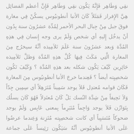
نقِي وَطَاهِر فَإِنَّهُ يَكُون نقِي وَطَاهِر فَإِنَّ أعظم الفضائِل
هِيَّ الإِفراز فَمَثَلاً كَانَ الأنبا أنطونيُوس يسكُنْ فِي مغارة
فوقَ جبل مِنْ جِبال البحر الأحمر لِمُدِّة عشرُونَ سنة بِدُون
أنْ يدخُل إِليهِ أي شخص وَلَمْ يرى وجه إِنسان فِي هذِهِ
المُدَّة وَبعد عشرُونَ سنة عَلَمَ تَلاَمِيذه أنَّهُ سيخرُج مِنَ
المغارة الَّتِي مَكَثَ فِيهَا كُلَّ هذِهِ المُدَّة وَظلَّ تَلاَمِيذه
حَائِرِين كَيْفَ يَكُون شكله بعد هذِهِ المُدَّة ؟ وَكَيْفَ تَكُون
شخصِيِته أيضاً ؟ فَعِندما خرجَ الأنبا أنطونيُوس مِنَ المغارة
فَكَانَ قوامه مُعتدِل فَلاَ يوجد سَمِيناً مُتَرَهِلاً أي سِمِين جِدّاً
وَلاَ نَحِيفاً مِنْ شِدَّة النُسك بَلْ كَانَ مُعتَدِلاً فَهُوَ كَانَ يسلُك
بِتَوَازُن فَلاَ يوجد وَاجِماً مُتَبَرِماً بِمعنى عَابِس وَلَمْ يوجد
ضحوكاً مُتَسَيِباً أي كانت شخصِيِته مُتَزِنة وَعِندما عرضُوا
عَلَى الأنبا أنطونيُوس أنَّهُ سَيَكُون رَئِيساً عَلَى جماعة