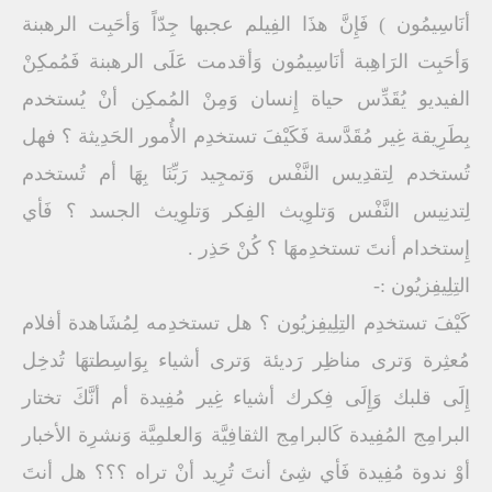
أنَاسِيمُون ) فَإِنَّ هذَا الفِيلم عجبها جِدّاً وَأحَبِت الرهبنة
وَأحَبِت الرَاهِبة أنَاسِيمُون وَأقدمت عَلَى الرهبنة فَمُمكِنْ
الفيديو يُقَدِّس حياة إِنسان وَمِنْ المُمكِن أنْ يُستخدم
بِطَرِيقة غِير مُقَدَّسة فَكَيْفَ تستخدِم الأُمور الحَدِيثة ؟ فهل
تُستخدم لِتقدِيس النَّفْس وَتمجِيد رَبِّنَا بِهَا أم تُستخدم
لِتدنِيس النَّفْس وَتلوِيث الفِكر وَتلوِيث الجسد ؟ فَأي
إِستخدام أنتَ تستخدِمهَا ؟ كُنْ حَذِر .
التِلِيفِزيُون :-
كَيْفَ تستخدِم التِلِيفِزيُون ؟ هل تستخدِمه لِمُشَاهدة أفلام
مُعثِرة وَترى مناظِر رَديئة وَترى أشياء بِوَاسِطتهَا تُدخِل
إِلَى قلبك وَإِلَى فِكرك أشياء غِير مُفِيدة أم أنَّكَ تختار
البرامِج المُفِيدة كَالبرامِج الثقافِيَّة وَالعلمِيَّة وَنشرِة الأخبار
أوْ ندوة مُفِيدة فَأي شِئ أنتَ تُرِيد أنْ تراه ؟؟؟ هل أنتَ