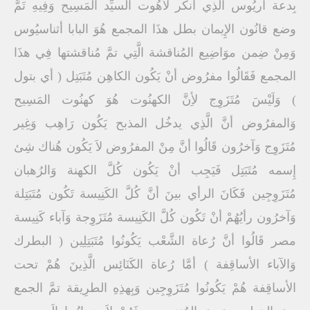
بِدعة آريُوس الَّذِي أنكر لاَهُوت السيِّد المَسِيح وَفِيهِ تَمَّ
وضع قانُون الإِيمان بطل هذَا المجمع هُوَ البابا أثناسيُوس
وَمِنْ ضِمن موَاضِيع المُناقشة الَّتِي تمَّ مُناقشتها فِي هذَا
المجمع فَقَالُوا مفرُوض أنْ يَكُون الكاهِن مُتَبَتِل ( أي بتول
) وَلَيْسَ مُتَزَوِج لأِنَّ الكهنُوت هُوَ كهنُوت المَسِيح
وَالمفرُوض أنَّ الَّذِي يدخُل المذبح يَكُون رَاهِب وَغِير
مُتَزَوِج وَآخرُون قَالُوا أنَّ مِنْ المفرُوض لاَ يَكُون هُناك شِئ
إِسمه مُتَبَتِل فَيَجِب أنْ يَكُون كُلَّ الكهنة وَالرُهبان
مُتَزَوِجِين فَكَانَ الرأي بينَ أنَّ كُلَّ الكَنِيسة تَكُون مُتَبَتِلة
وَآخرُون رأيُهُمْ أنْ تَكُون كُلَّ الكَنِيسة مُتَزَوِجة وَآباء كَنِيسة
مصر قَالُوا أنَّ رُعاة الشَّعْب يَكُونُوا مُتَبَتِلِين ( البطرك
وَالآباء الأساقِفة ) أمَّا رُعاة الكَنَائِس الَّذِينَ هُمْ تحت
الأساقِفة هُمْ يَكُونُوا مُتَزَوِجِين وَبِهذِهِ الطرِيقة تمَّ الجمع