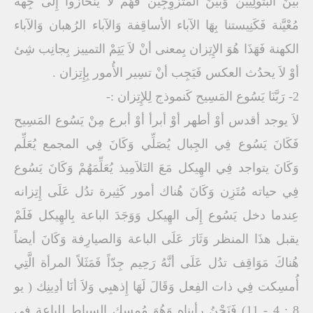
بينَ البتولِيين وَبينَ المُتزوِجِين فَهُمْ لاَ ينحازُوا إِلَى جِهه
مُعْيَّنة فَكَنِيستنا بِهَا الآباء الأساقِفة وَالآباء الرُهبان وَالآباء
الكهنة فَهَذَا هُوَ الإِتِزان بِمعنى أنْ لاَ يَتِمْ التمييز بِجانِب شِئ
أوْ لاَ يحدُث العكس فَيَجِب أنْ تسِير الأُمور بِإِتِزان .
2- رَبَّنَا يَسُوع المَسِيح كَنموذج لِلإِتِزان :-
لاَ يوجد أقدس أوْ أطهر أوْ أبرأ أوْ أبرع مِنْ يَسُوع المَسِيح
فَكَانَ يَسُوع فِي الجِبال يُصَلِّي وَكَانَ فِي المجمع يُعَلِّم
وَكَانَ يتواجد فِي الهِيكل مَعَ التَلاَمِيذ يُعَلِّمَهُمْ وَكَانَ يَسُوع
فِي حياته مُتَزِن وَكَانَ هُناك أمور كَثِيرة تدُل عَلَى إِتِزانه
عِندما دخل يَسُوع إِلَى الهِيكل وَوَجَدَ الباعة بِالهِيكل فَلَمْ
يقبل هذَا المنظر وَثَارَ عَلَى الباعة وَالصيارِفة وَكَانَ أيضاً
هُناكَ مَوَاقِف تدُل عَلَى أنَّهُ رَحِيم جِدّاً فَمَثَلاً المرأة الَّتِي
أُمسِكت فِي ذات الفِعل وَقَالَ لَهَا إِذهبِي وَلاَ أنَا أدِينِك ( يو
8 : 4 - 11) فَنَحْنُ رأيناه وَهُوَ مُمسِك السِياط لِلباعة فِي