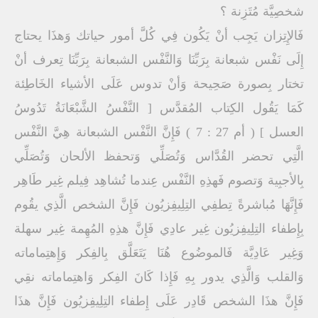
شخصِيَّة مُتَزِنة ؟
فَالإِتِزان يَجِب أنْ يَكُون فِي كُلَّ أمور حياتك وَهذَا يحتاج
إِلَى نَفْس شبعانة بِرَبِّنَا وَالنَّفْس الشبعانة بِرَبِّنَا تِعرف أنْ
تختار بِصورة صَحِيحة وَأنْ تدوس عَلَى الأشياء الخَاطِئة
كَمَا يَقُول الكِتاب المُقدَّس [ النَّفْسُ الشَّبْعَانَةُ تَدُوسُ
العسل ] ( أم 27 : 7 ) فَإِنَّ النَّفْس الشبعانة هِيَّ النَّفْس
الَّتِي تحضر القُدَّاس وَتُصَلِّي وَتحفظ الألحان وَتُصَلِّي
بِالأجبِية وَتصوم فَهذِهِ النَّفْس عِندما تُشاهِد فِيلم غِير طَاهِر
فَإِنَّهَا مُباشرةً تِطفِي التِلِيفِزيُون فَإِنَّ الشخص الَّذِي يقُوم
بِإِطفاء التِلِيفِزيُون غِير عادِي فَإِنَّ هذِهِ المُهِمة غِير سهلة
وَغِير عَادِيَّة فَالموضُوع هُنَا يَتَعَلَّق بِالفِكر وَإِهتِماماته
وَالقلب وَالَّذِي يدور بِهِ فَإِذا كَانَ الفِكر وَاهتِماماته نقِي
فَإِنَّ هذَا الشخص قَادِر عَلَى إِطفاء التِلِيفِزيُون فَإِنَّ هذَا