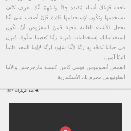
نافعة فَهُناكَ أشياء مُفِيدة جِدّاً وَالمُهِمْ أنَّكَ تعرِف كَيْفَ
تستخدِمهَا وَيَكُون لإِستخدامهَا فَائِدة فَإِنَّ أصعب شِئ أنَّنَا
نجعل الأشياء الغالية تافهة فَمِنْ المفرُوض أنْ تَكُون
إِستخداماتك إِستخدامات مُتَزِنة رَبِّنَا يُعطِينا سلُوك مُتَزِن
فِي حياتنا نُمَجِّد بِهِ رَبِّنَا لأِنَّنَا شهُود لِرَبِّنَا لإِلهنَا المجد دَائِماً
أبَدِيّاً آمِين.
القمص أنطونيوس فهمى كاهن كنيسة مارجرجس والأنبا
أنطونيوس محرم بك الأسكندرية
عدد الزيارات 297