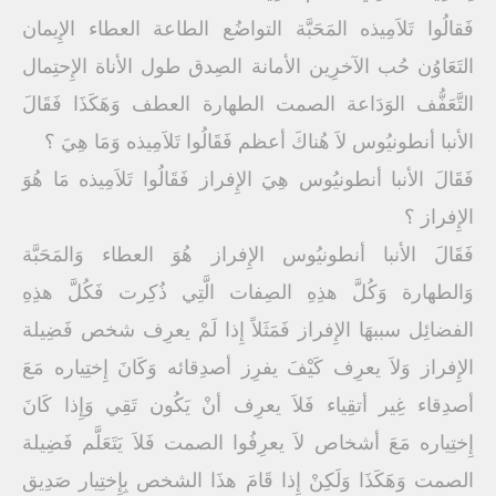
فَقالُوا تَلاَمِيذه المَحَبَّة التواضُع الطاعة العطاء الإِيمان
التَعَاوُن حُب الآخرِين الأمانة الصِدق طول الأناة الإِحتِمال
التَّعَفُّف الوَدَاعة الصمت الطهارة العطف وَهَكَذَا فَقَالَ
الأنبا أنطونيُوس لاَ هُناكَ أعظم فَقَالُوا تَلاَمِيذه وَمَا هِيَ ؟
فَقَالَ الأنبا أنطونيُوس هِيَ الإِفراز فَقَالُوا تَلاَمِيذه مَا هُوَ
الإِفراز ؟
فَقَالَ الأنبا أنطونيُوس الإِفراز هُوَ العطاء وَالمَحَبَّة
وَالطهارة وَكُلَّ هذِهِ الصِفات الَّتِي ذُكِرت فَكُلَّ هذِهِ
الفضائِل سببهَا الإِفراز فَمَثَلاً إِذا لَمْ يعرِف شخص فَضِيلة
الإِفراز وَلاَ يعرِف كَيْفَ يفرِز أصدِقائه وَكَانَ إِختِياره مَعَ
أصدِقاء غِير أتقِياء فَلاَ يعرِف أنْ يَكُون تَقِي وَإِذا كَانَ
إِختِياره مَعَ أشخاص لاَ يعرِفُوا الصمت فَلاَ يَتَعَلَّم فَضِيلة
الصمت وَهَكَذَا وَلَكِنْ إِذا قَامَ هذَا الشخص بِإِختِيار صَدِيق