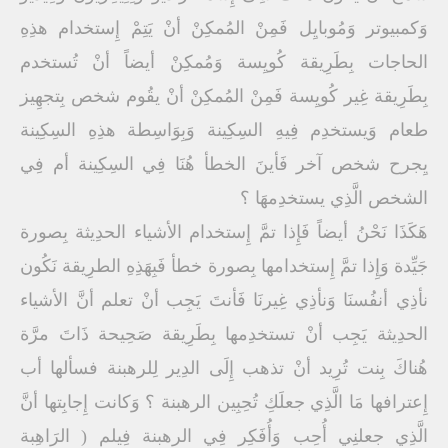
وَكمبيوتر وَمُوبايِل فَمِنْ المُمكِنْ أنْ يَتِمْ إِستخدام هذِهِ
الحاجات بِطَرِيقة كُويِسة وَمُمكِنْ أيضاً أنْ تُستخدم
بِطَرِيقة غِير كُويِسة فَمِنْ المُمكِنْ أنْ يقُوم شخص بِتجهِيز
طعام وَيستخدِم فِيهِ السِكِينة وَبِوَاسِطة هذِهِ السِكِينة
يِجرح شخص آخر فَأينَ الخطأ هُنَا فِي السِكِينة أم فِي
الشخص الَّذِي يستخدِمهَا ؟
هَكَذَا نَحْنُ أيضاً فَإِذا تمَّ إِستخدام الأشياء الحدِيثة بِصورة
جَيِّدة وَإِذا تمَّ إِستخدامها بِصورة خطأ فَبِهَذِهِ الطرِيقة نَكُون
نأذِي أنفُسنَا وَنأذِي غِيرنَا فَأنتَ يَجِب أنْ تعلم أنَّ الأشياء
الحدِيثة يَجِب أنْ تستخدِمها بِطَرِيقة صَحِيحة ذَاتَ مرَّة
هُناكَ بِنت تُرِيد أنْ تذهب إِلَى الدِير لِلرهبنة فسألها أب
إِعترافها مَا الَّذِي جعلَكِ تُحِبِين الرهبنة ؟ وَكانت إِجابِتها أنَّ
الَّذِي جعلنِي أُحِب وَأُفَكِر فِي الرهبنة فِيلم ( الرَاهِبة