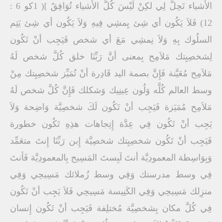
الأشياء تَحِلُّ لِي لكِنْ لَيْسَ كُلُّ الأشياء تُوَافِقُ ]( 1كو 6 :
12) فَلاَ يَكُون أي شِئ يِمشِي فِيهِ وَلاَ يَكُون أي شِئ يَتِم
السلُوك بِهِ وَلاَ نِمشِي مَعَ أي شخص فَيَجِب أنْ تَكُون
لِشخصِيِتك مَلاَمِح بِمعنى أنَّ رَبِّنَا خلق كُلَّ شخص لَهُ
مَلاَمِح مُعَيَّنة فَإِنَّ بصمة اليد قَادِرة أنْ تُمَيِّز شخصِيِتك مِنْ
وسط العالم كُلَّه وَلُون عِينِيك وَشكلك فَإِنَّ كُلَّ شخص لَهُ
مَلاَمِح مُمَيَزة فَيَجِب أنْ تَكُون لَكَ شخصِيَّة وَاضِحة وَلاَ
يَجِب أنْ تَكُون فِي عِدَّة إِتِجاهات هذِهِ تَكُون خطورة
فَيَجِب أنْ تَكُون شخصِيِتك شخصِيَّة إِبن رَبِّنَا إِنتَ متعَمِّد
وَبِوَاسِطة المعمودِيَّة أنتَ لَبِستَ المَسِيح بِالمعمودِيَّة فَأنتَ
فِي وسط مدرستك وَفِي وسط زُملائك مَسِيحِي وَفِي
منزِلك مَسِيحِي وَفِي الكَنِيسة مَسِيحِي فَلاَ يَجِب أنْ تَكُون
فِي كُلَّ مكان بِشخصِيَّة مُختلِفة فَيَجِب أنْ تَكُون إِنسان