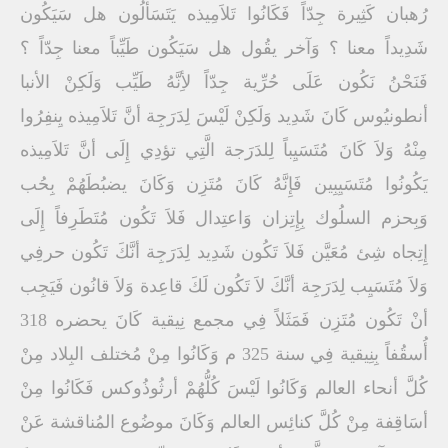
رُهبان كَثِيرة جِدّاً فَكَانُوا تَلاَمِيذه يَتَسَألُون هل سَيَكُون
شَدِيداً معنا ؟ وَآخر يقُول هل سَيَكُون طَيِّباً معنا جِدّاً ؟
فَنَحْنُ نَكُون عَلَى حُرِّية جِدّاً لأِنَّهُ طَيِّب وَلَكِنْ الأنبا
أنطونيُوس كَانَ شَدِيد وَلَكِنْ لَيْسَ لِدَرَجِة أنَّ تَلاَمِيذه يِنفِرُوا
مِنْهُ وَلاَ كَانَ مُتَسَيِباً لِلدَرَجة الَّتِي تؤدِي إِلَى أنَّ تَلاَمِيذه
يَكُونُوا مُتَسَيِبِين فَإِنَّهُ كَانَ مُتَزِن وَكَانَ يضبُطَهُمْ بِحُب
وَبِحزم السلُوك بِإِتِزان وَاعتِدال فَلاَ تَكُون مُتَطَرِفاً إِلَى
إِتِجاه شِئ مُعَيَّن فَلاَ تَكُون شَدِيد لِدَرَجِة أنَّكَ تَكُون حرفِي
وَلاَ مُتَسَيِب لِدَرَجِة أنَّكَ لاَ تَكُون لَكَ قاعِدة وَلاَ قانُون فَيَجِب
أنْ تَكُون مُتَزِن فَمَثَلاً فِي مجمع نِيقية كَانَ يحضره 318
أُسقُفاً بِنِيقية فِي سنة 325 م وَكَانُوا مِنْ مُختلف البِلاد مِنْ
كُلَّ أنحاء العالم وَكَانُوا لَيْسَ كُلُّهُمْ أرثُوذُوكس فَكَانُوا مِنْ
أسَاقِفة مِنْ كُلَّ كنائِس العالم وَكَانَ موضُوع المُناقشة عَنْ