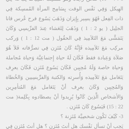
الهِيكل وَفِي نَفْس الوقت يِسَامِح المرأة المُمسِكة فِي
ذات الفِعل فَهُوَ يسِير بِإِتِزان وَذَهَبَ يَسُوع فرح عُرس قانا
الجلِيل ( يو 2 : 1 ) وَذَهَبَ لِلعَشاء عِندَ الفرِّيسِي وَكَانَ
يَتَمَشَّى مَعَ التَلاَمِيذ فِي الحقُول ( مت 12 : 1 ) وَركب
مركِب مَعَ تَلاَمِيذه فَإِنَّهُ كَانَ مُتَزِن فِي تصرُّفاته فَلاَ هُوَ
صَلاَة وَعِبادة فقط فَكَانَ لَهُ حياة إِجتماعِيَّة وَحياة مُجاملة
وَحياة خاصة وَلَهُ مُحِبِين فَكَانَ يَسُوع مُتَزِن فَكَانَ يعرِف
يَتَعَامل مَعَ تَلاَمِيذه وَأُسرِته وَالكتبة وَالفرِّيسِيين وَالخُطاة
وَالمُحِبِين وَكَانَ يعرِف أنْ يَتَعَامل مَعَ المُتأمِرِين
وَالأشخاص الَّذِينَ كَانُوا يُرِيدوا أنْ يصطادوه بِكَلِمة( مت
22 : 15) فَيَسُوع كَانَ مُتَزِن .
3- كَيْفَ تَكُون شخصِيَّة مُتَزِنة ؟
يَجِب أنْ تسأل نَفْسك هل أنتَ مُتَزِن ؟ هل أنتَ مُتَزِن فِي