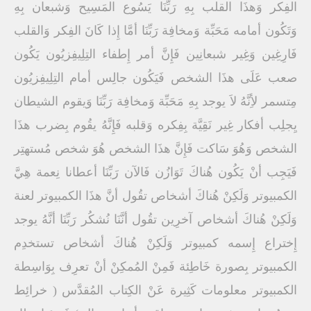
الفِكر وَهذَا القلب بِهِ رَبِّنَا يَسُوع المَسِيح وَشبعان بِهِ
وَتَكُون أمامه مَحَبِّة وَمخافِة رَبِّنَا أمَّا إِذا كَانَ الفِكر وَالقلب
فَارِغِين وَغِير شبعانِين فَإِنَّ أمر إِطفاء التِلِيفِزيُون يَكُون
صعب عَلَى هذَا الشخص فَيَكُون جالِس أمام التِلِيفِزيُون
مِتسمر لأِنَّهُ لاَ يوجد بِهِ مَحَبِّة وَمخافِة رَبِّنَا وَيقوم الشيطان
يِجلِب أفكار غِير نَقِيَّة بِفِكره وَقلبه فَإِنَّهُ يقُوم بِضرب هذَا
الشخص وَهُوَ سَاكت فَإِنَّ هذَا الشخص هُوَ شخص مُستهتِر
فَيَجِب أنْ يَكُون هُناكَ تَوَازُن فَالآن رَبِّنَا أعطانا نِعمة هِيَّ
الكمبيوتر وَلَكِنْ هُناكَ أشخاص تقُول أنَّ هذَا الكمبيوتر لعنة
وَلَكِنْ هُناكَ أشخاص آخرِين تقُول أنَّنَا نُشكُر رَبِّنَا أنَّهُ يوجد
إِختراع إِسمه كمبيوتر وَلَكِنْ هُناكَ أشخاص تستخدِم
الكمبيوتر بِصورة خَاطِئة فَمِنْ المُمكِنْ أنْ تعرِف بِوَاسِطة
الكمبيوتر معلومات كَثِيرة عَنْ الكِتاب المُقدَّس ( خرائِط